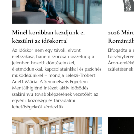
Minél korábban kezdjünk el
2026 Márt
készülni az időskorra!
Romániá
Az időskor nem egy távoli, elvont
Elfogadta a
életszakasz, hanem szorosan összefügg a
törvényterv
jelenben hozott döntéseinkkel,
Áron-emlékév
életmódunkkal, kapcsolatainkkal és pszichés
születésének
működésünkkel – mondja Leleszi-Tróbert
Anett Mária. A Semmelweis Egyetem
Mentálhigiéné Intézet aktív idősödés
szakirányú továbbképzésének vezetőjét az
egyéni, közösségi és társadalmi
lehetőségekről kérdeztük.