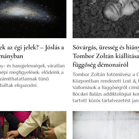
k az égi jelek? – Jóslás a
Sóvárgás, üresség és hián
mányban
Tombor Zoltán kiállítása
függőség démonairól
ény- és hangjelenségek, váratlan
épi megfigyelések: elődeink a
Tombor Zoltán fotóművész a 
kiszámíthatatlannak tűnő
Központban rendezett Lost & 
báltak eligazodni.
Vallomások a függőségről című 
Böcskei Balázs addiktológiai ko
tartott közös tárlatvezetést jan