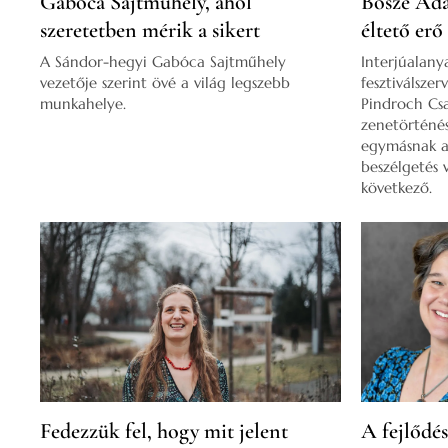
Gabóca Sajtműhely, ahol
Bősze Ád
szeretetben mérik a sikert
éltető erő
A Sándor-hegyi Gabóca Sajtműhely
Interjúalan
vezetője szerint övé a világ legszebb
fesztiválsze
munkahelye.
Pindroch Cs
zenetörténés
egymásnak ad
beszélgetés v
következő.
Fedezzük fel, hogy mit jelent
A fejlődés