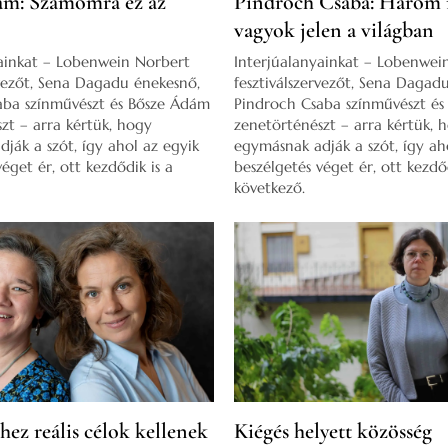
ám: Számomra ez az
Pindroch Csaba: Három
vagyok jelen a világban
yainkat – Lobenwein Norbert
Interjúalanyainkat – Lobenwei
rvezőt, Sena Dagadu énekesnő,
fesztiválszervezőt, Sena Dagad
aba színművészt és Bősze Ádám
Pindroch Csaba színművészt é
zt – arra kértük, hogy
zenetörténészt – arra kértük, 
ják a szót, így ahol az egyik
egymásnak adják a szót, így ah
éget ér, ott kezdődik is a
beszélgetés véget ér, ott kezdőd
következő.
hez reális célok kellenek
Kiégés helyett közösség