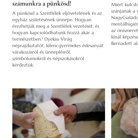
számunkra a pünkösd!
Miért kulcsf
szánjanak a 
A pünkösd a Szentlélek eljövetelének és az
NagyCsaládo
egyház születésének ünnepe. Hogyan
mentálhigién
érezhetjük meg a Szentlélek vezetését. és
az önismeret
hogyan kapcsolódhatunk hozzá akár a
kínál képzés
természetben? Dyekiss Virág
Bernadett al
néprajzkutatót, kilencgyermekes édesanyát
várakozásról és ünneplésről,
szimbólumokról és népszokásokról
kérdeztük.