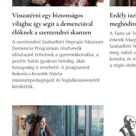
Visszatérni egy biztonságos
Erdély íze
világba: így segít a demenciával
meghódíts
élőknek a szentendrei skanzen
A Taste of Tr
érkezik Magy
A szentendrei Szabadtéri Néprajzi Múzeum
Szabadtéri 
Demencia Programján résztvevők
meg, mitől o
időutazást tehetnek a gyermekkorukba, a
konyha, és 
pozitív hatás gyakran hetekig, akár
a régió étele
hónapokig is érezhető. A programról
Bokonics-Kramlik Márta
múzeumpedagógust és foglalkozásvezetőt
kérdeztük.