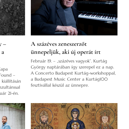
y –
A százéves zeneszerzőt
 a
ünnepeljük, aki új operát írt
Február 19. – „százéves vagyok”. Kurtág
György naptárában így szerepel ez a nap.
Capa
A Concerto Budapest Kurtág-workshoppal,
Found –
a Budapest Music Center a Kurtág100
kiállításán
fesztivállal készül az ünnepre.
nzultánssal
uár 21-én.