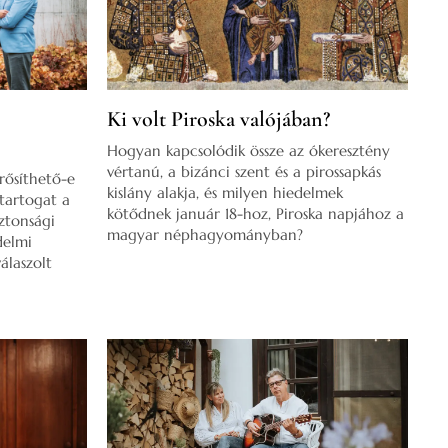
Ki volt Piroska valójában?
Hogyan kapcsolódik össze az ókeresztény
vértanú, a bizánci szent és a pirossapkás
Erősíthető-e
kislány alakja, és milyen hiedelmek
 tartogat a
kötődnek január 18-hoz, Piroska napjához a
ztonsági
magyar néphagyományban?
delmi
álaszolt