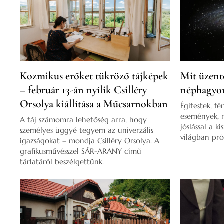
Kozmikus erőket tükröző tájképek
Mit üzente
– február 13-án nyílik Csilléry
néphagyo
Orsolya kiállítása a Műcsarnokban
Égitestek, f
események, n
A táj számomra lehetőség arra, hogy
jóslással a 
személyes üggyé tegyem az univerzális
világban pró
igazságokat – mondja Csilléry Orsolya. A
grafikusművésszel SÁR-ARANY című
tárlatáról beszélgettünk.