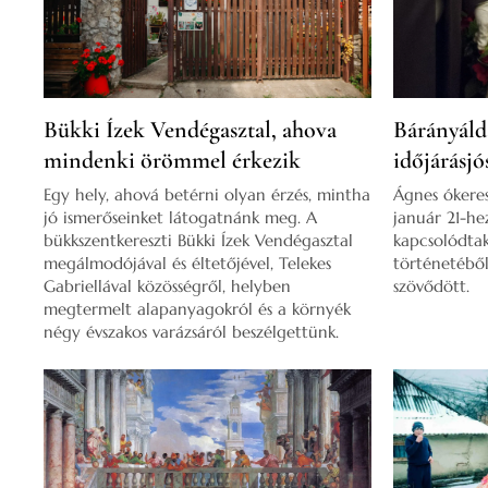
Bükki Ízek Vendégasztal, ahova
Bárányáld
mindenki örömmel érkezik
időjárásjó
Egy hely, ahová betérni olyan érzés, mintha
Ágnes ókere
jó ismerőseinket látogatnánk meg. A
január 21-he
bükkszentkereszti Bükki Ízek Vendégasztal
kapcsolódta
megálmodójával és éltetőjével, Telekes
történetébő
Gabriellával közösségről, helyben
szövődött.
megtermelt alapanyagokról és a környék
négy évszakos varázsáról beszélgettünk.