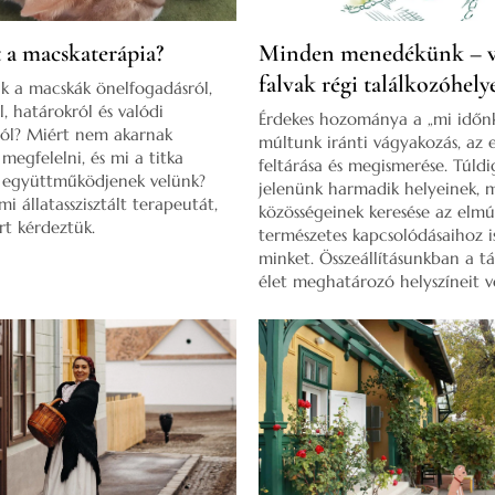
t a macskaterápia?
Minden menedékünk – v
falvak régi találkozóhely
k a macskák önelfogadásról,
l, határokról és valódi
Érdekes hozománya a „mi időn
ról? Miért nem akarnak
múltunk iránti vágyakozás, az 
egfelelni, és mi a titka
feltárása és megismerése. Túldig
 együttműködjenek velünk?
jelenünk harmadik helyeinek, 
i állatasszisztált terapeutát,
közösségeinek keresése az elmú
t kérdeztük.
természetes kapcsolódásaihoz i
minket. Összeállításunkban a t
élet meghatározó helyszíneit ve