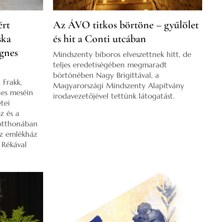
ért
Az ÁVO titkos börtöne – gyűlölet
ska
és hit a Conti utcában
Ágnes
Mindszenty bíboros elveszettnek hitt, de
teljes eredetiségében megmaradt
börtönében Nagy Brigittával, a
 Frakk,
Magyarországi Mindszenty Alapítvány
nes meséin
irodavezetőjével tettünk látogatást.
tei
z és a
 otthonában
az emlékház
r Rékával