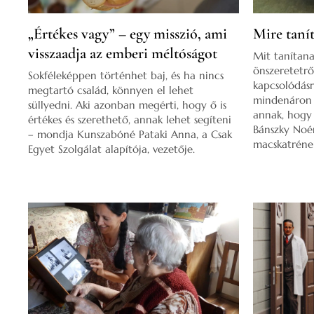
„Értékes vagy” – egy misszió, ami
Mire taní
visszaadja az emberi méltóságot
Mit tanítana
önszeretetrő
Sokféleképpen történhet baj, és ha nincs
kapcsolódás
megtartó család, könnyen el lehet
mindenáron m
süllyedni. Aki azonban megérti, hogy ő is
annak, hogy
értékes és szerethető, annak lehet segíteni
Bánszky Noém
– mondja Kunszabóné Pataki Anna, a Csak
macskatréner
Egyet Szolgálat alapítója, vezetője.