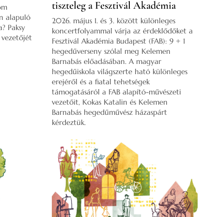
tiszteleg a Fesztivál Akadémia
om
en alapuló
2026. május 1. és 3. között különleges
a? Paksy
koncertfolyammal várja az érdeklődőket a
 vezetőjét
Fesztivál Akadémia Budapest (FAB): 9 + 1
hegedűverseny szólal meg Kelemen
Barnabás előadásában. A magyar
hegedűiskola világszerte ható különleges
erejéről és a fiatal tehetségek
támogatásáról a FAB alapító-művészeti
vezetőit, Kokas Katalin és Kelemen
Barnabás hegedűművész házaspárt
kérdeztük.