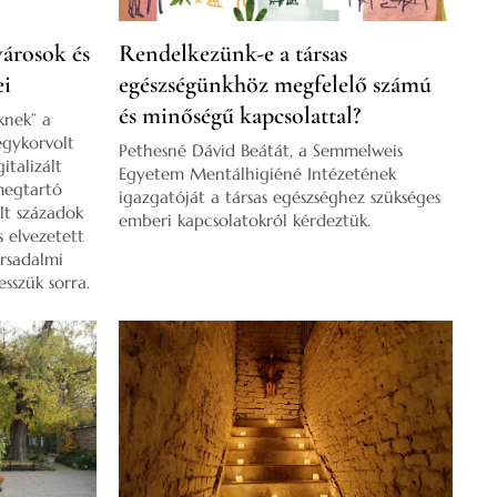
árosok és
Rendelkezünk-e a társas
ei
egészségünkhöz megfelelő számú
és minőségű kapcsolattal?
knek” a
egykorvolt
Pethesné Dávid Beátát, a Semmelweis
italizált
Egyetem Mentálhigiéné Intézetének
megtartó
igazgatóját a társas egészséghez szükséges
lt századok
emberi kapcsolatokról kérdeztük.
s elvezetett
ársadalmi
sszük sorra.