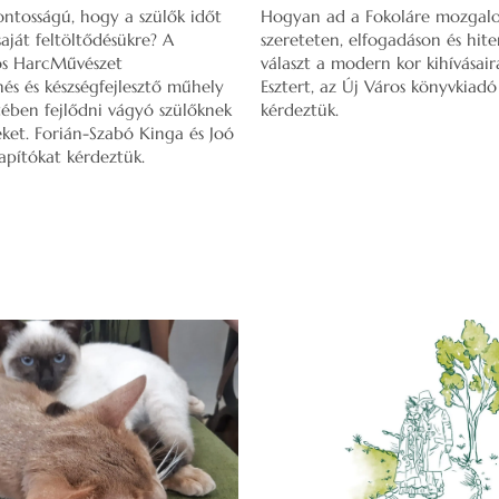
ontosságú, hogy a szülők időt
Hogyan ad a Fokoláre mozgal
saját feltöltődésükre? A
szereteten, elfogadáson és hit
s HarcMűvészet
választ a modern kor kihívásair
és és készségfejlesztő műhely
Esztert, az Új Város könyvkiadó
ében fejlődni vágyó szülőknek
kérdeztük.
eket. Forián-Szabó Kinga és Joó
apítókat kérdeztük.