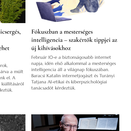
csergés,
Fókuszban a mesterséges
intelligencia – szakértők tippjei az
ehet
új kihívásokhoz
Február 10-e a biztonságosabb internet
napja, idén első alkalommal a mesterséges
rok,
intelligencia áll a világnap fókuszában.
járva a múlt
Baracsi Katalin internetjogászt és Turányi
nk el. A
Tatjana AI-etikai és kiberpszichológiai
iállításáról
tanácsadót kérdeztük.
deztük.