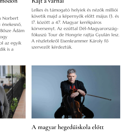
 módon
Rajt a várnál
Lelkes és támogató helyiek és nézők milliói
követik majd a képernyők előtt május 13. és
n Norbert
17. között a 47. Magyar kerékpáros
u énekesnő,
körversenyt. Az ezúttal Dél-Magyarország-
s Bősze Ádám
fókuszú Tour de Hongrie rajtja Gyulán lesz.
hogy
A részletekről Eisenkrammer Károly fő
ol az egyik
szervezőt kérdeztük.
ik is a
A magyar hegedűiskola előtt