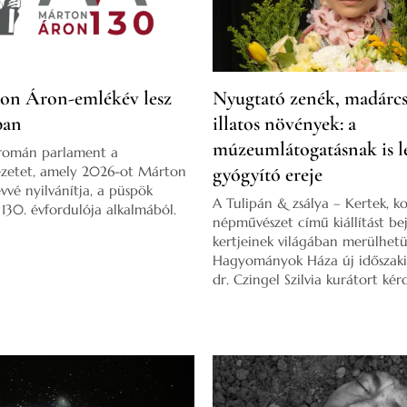
on Áron-emlékév lesz
Nyugtató zenék, madárcsi
ban
illatos növények: a
múzeumlátogatásnak is l
 román parlament a
ezetet, amely 2026-ot Márton
gyógyító ereje
vé nyilvánítja, a püspök
A Tulipán & zsálya – Kertek, ko
 130. évfordulója alkalmából.
népművészet című kiállítást be
kertjeinek világában merülhetü
Hagyományok Háza új időszaki k
dr. Czingel Szilvia kurátort kér