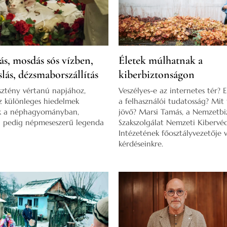
ás, mosdás sós vízben,
Életek múlhatnak a
slás, dézsmaborszállítás
kiberbiztonságon
sztény vértanú napjához,
Veszélyes-e az internetes tér? 
z különleges hiedelmek
a felhasználói tudatosság? Mit
k a néphagyományban,
jövő? Marsi Tamás, a Nemzetbi
l pedig népmeseszerű legenda
Szakszolgálat Nemzeti Kibervé
Intézetének főosztályvezetője v
kérdéseinkre.