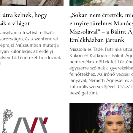
i útra kelnek, hogy
„Sokan nem értették, mi
ák a világot
ennyire türelmes Manóc
Mazsolával” – a Bálint 
ansylvania fesztivál először
arországra, és a szentendrei
Emlékházban jártunk
Néprajzi Múzeumban mutatja
Mazsola és Tádé, Futrinka utca,
lyan különleges az erdélyi
Kukori és Kotkoda – Bálint Ág
milyen történeteket hordoznak
nemzedékek nőttek fel, történe
i.
egyszerre szólnak a gyerekekhe
felnőttekhez. Az írónő vecsési
lányával, Németh Ágnessel és 
kulturális szervezőjével, Császá
beszélgettünk.