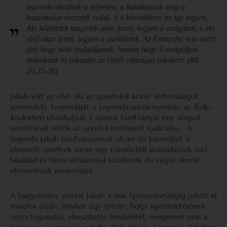
zsarnokoskodnak a népeken, a hatalmasok meg a
hatalmukat éreztetik velük. A ti körötökben ne így legyen.
Aki közületek nagyobb akar lenni, legyen a szolgátok, s aki
első akar lenni, legyen a cselédetek. Az Emberfia sem azért
jött, hogy neki szolgáljanak, hanem hogy ő szolgáljon
másoknak és odaadja az életét váltságul sokakért. (Mt
20,25-28)
Jakab volt az első, aki az apostolok közül vértanúságot
szenvedett. Legendáját a
Legenda aurea
nyomán az
Érdy-
kódexben
olvashatjuk. E szerint tanítványai egy angyal
vezetésével vitték az apostol holttestét Galíciába. A
legenda Jakab tanítványainak olyan úti kalandjait is
elbeszéli, amelyek során egy tömlöcből szabadulnak, vad
bikákkal és tüzes sárkánnyal küzdenek, de végül sikerül
eltemetniük mesterüket.
A hagyomány szerint Jakab a mai Spanyolországig jutott el
missziós útján. Amikor úgy érezte, hogy igehirdetésének
nincs foganatja, elveszítette lendületét, megjelent neki a