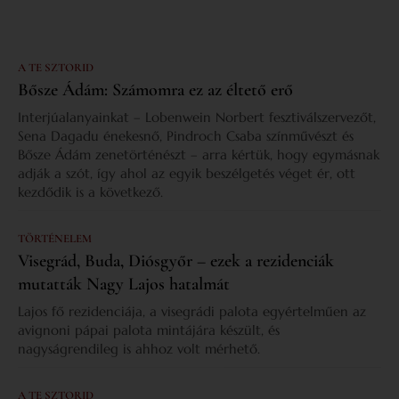
A TE SZTORID
Bősze Ádám: Számomra ez az éltető erő
Interjúalanyainkat – Lobenwein Norbert fesztiválszervezőt,
Sena Dagadu énekesnő, Pindroch Csaba színművészt és
Bősze Ádám zenetörténészt – arra kértük, hogy egymásnak
adják a szót, így ahol az egyik beszélgetés véget ér, ott
kezdődik is a következő.
TÖRTÉNELEM
Visegrád, Buda, Diósgyőr – ezek a rezidenciák
mutatták Nagy Lajos hatalmát
Lajos fő rezidenciája, a visegrádi palota egyértelműen az
avignoni pápai palota mintájára készült, és
nagyságrendileg is ahhoz volt mérhető.
A TE SZTORID