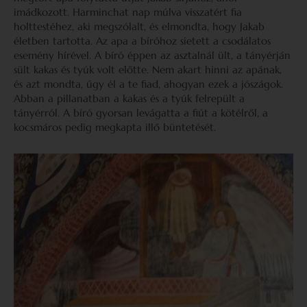
imádkozott. Harminchat nap múlva visszatért fia
holttestéhez, aki megszólalt, és elmondta, hogy Jakab
életben tartotta. Az apa a bíróhoz sietett a csodálatos
esemény hírével. A bíró éppen az asztalnál ült, a tányérján
sült kakas és tyúk volt előtte. Nem akart hinni az apának,
és azt mondta, úgy él a te fiad, ahogyan ezek a jószágok.
Abban a pillanatban a kakas és a tyúk felrepült a
tányérról. A bíró gyorsan levágatta a fiút a kötélről, a
kocsmáros pedig megkapta illő büntetését.