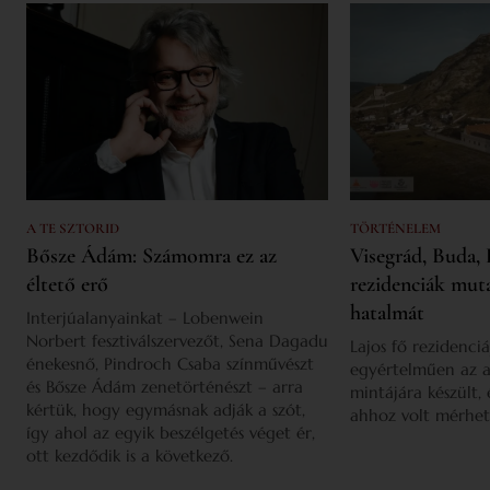
A TE SZTORID
TÖRTÉNELEM
Bősze Ádám: Számomra ez az
Visegrád, Buda, 
éltető erő
rezidenciák mut
hatalmát
Interjúalanyainkat – Lobenwein
Norbert fesztiválszervezőt, Sena Dagadu
Lajos fő rezidenciá
énekesnő, Pindroch Csaba színművészt
egyértelműen az a
és Bősze Ádám zenetörténészt – arra
mintájára készült,
kértük, hogy egymásnak adják a szót,
ahhoz volt mérhet
így ahol az egyik beszélgetés véget ér,
ott kezdődik is a következő.