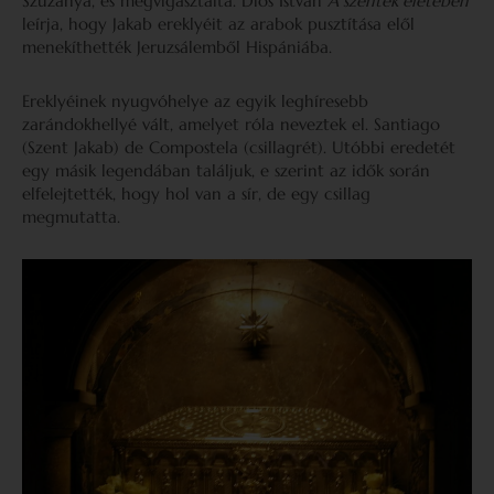
Szűzanya, és megvigasztalta. Diós István
A szentek életében
leírja, hogy Jakab ereklyéit az arabok pusztítása elől
menekíthették Jeruzsálemből Hispániába.
Ereklyéinek nyugvóhelye az egyik leghíresebb
zarándokhellyé vált, amelyet róla neveztek el. Santiago
(Szent Jakab) de Compostela (csillagrét). Utóbbi eredetét
egy másik legendában találjuk, e szerint az idők során
elfelejtették, hogy hol van a sír, de egy csillag
megmutatta.