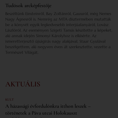
Tudósok arcképfestője
Beszéltünk Einsteinről, Bay Zoltánról, Gaussról, még Nemes
Nagy Ágnesről is. Nemrég az MTA dísztermében mutatták
be a könyvét egyik legkedvesebb interjúalanyáról, Lovász
Lászlóról. Az eseményen Szigeti Tamás készítette a képeket,
aki annak idején Simonyi Károlyhoz is elkísérte. Az
ismeretterjesztő újságírás nagy alakjával, Staar Gyulával
beszélgettem, aki negyven éven át szerkesztette, vezette a
Természet Világát.
AKTUÁLIS
KULT
A házassági évfordulónkra itthon leszek –
történetek a Páva utcai Holokauszt