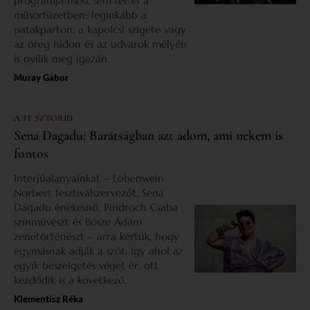
programja most sem fér el a
műsorfüzetben: leginkább a
patakparton, a kapolcsi szigete vagy
az öreg hídon és az udvarok mélyén
is nyílik meg igazán.
Muray Gábor
A TE SZTORID
Sena Dagadu: Barátságban azt adom, ami nekem is
fontos
Interjúalanyainkat – Lobenwein
Norbert fesztiválszervezőt, Sena
Dagadu énekesnő, Pindroch Csaba
színművészt és Bősze Ádám
zenetörténészt – arra kértük, hogy
egymásnak adják a szót, így ahol az
egyik beszélgetés véget ér, ott
kezdődik is a következő.
Klementisz Réka