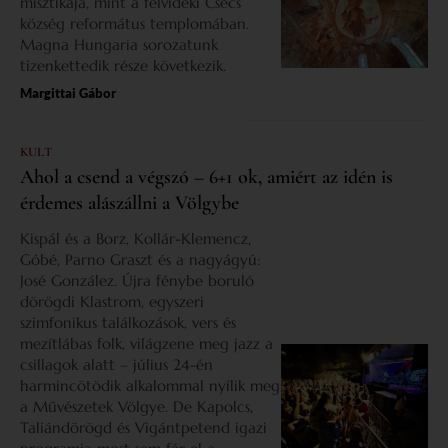
misztikája, mint a felvidéki Csécs
község református templomában.
Magna Hungaria sorozatunk
tizenkettedik része következik.
Margittai Gábor
KULT
Ahol a csend a végszó – 6+1 ok, amiért az idén is
érdemes alászállni a Völgybe
Kispál és a Borz, Kollár-Klemencz,
Góbé, Parno Graszt és a nagyágyú:
José González. Újra fénybe boruló
dörögdi Klastrom, egyszeri
szimfonikus találkozások, vers és
mezítlábas folk, világzene meg jazz a
csillagok alatt – július 24-én
harmincötödik alkalommal nyílik meg
a Művészetek Völgye. De Kapolcs,
Taliándörögd és Vigántpetend igazi