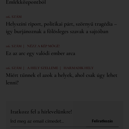
Emlékközpontból
116. SZÁM
Helyszíni riport, politikai párt, szörnyű tragédia –
így burjánoznak a fölösleges szavak a sajtóban
|
116. SZÁM
NÉZZ A KÉP MÖGÉ!
Ez az arc egy valódi ember arca
|
|
116. SZÁM
A HELY SZELLEME
HARMADIK HELY
Miért tűnnek el azok a helyek, ahol csak úgy lehet
lenni?
Iratkozz fel a hírlevelünkre!
Feliratkozás