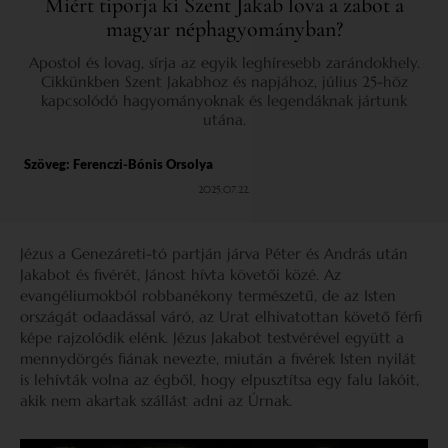
Miért tiporja ki Szent Jakab lova a zabot a
magyar néphagyományban?
Apostol és lovag, sírja az egyik leghíresebb zarándokhely.
Cikkünkben Szent Jakabhoz és napjához, július 25-höz
kapcsolódó hagyományoknak és legendáknak jártunk
utána.
Szöveg:
Ferenczi-Bónis Orsolya
2025.07.22.
Jézus a Genezáreti-tó partján járva Péter és András után
Jakabot és fivérét, Jánost hívta követői közé. Az
evangéliumokból robbanékony természetű, de az Isten
országát odaadással váró, az Urat elhivatottan követő férfi
képe rajzolódik elénk. Jézus Jakabot testvérével együtt a
mennydörgés fiának nevezte, miután a fivérek Isten nyilát
is lehívták volna az égből, hogy elpusztítsa egy falu lakóit,
akik nem akartak szállást adni az Úrnak.