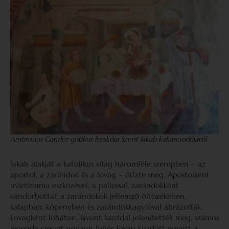
Ambrosius Gander gótikus freskója Szent Jakab kakascsodájáról
Jakab alakját a katolikus világ háromféle szerepben – az
apostol, a zarándok és a lovag – őrizte meg. Apostolként
mártíriuma eszközével, a pallossal, zarándokként
vándorbottal, a zarándokok jellemző öltözékében,
kalapban, köpenyben és zarándokkagylóval ábrázolták.
Lovagként lóháton, kivont karddal jelenítették meg, számos
legenda szerint ugyanis fehér lován küzdött együtt a