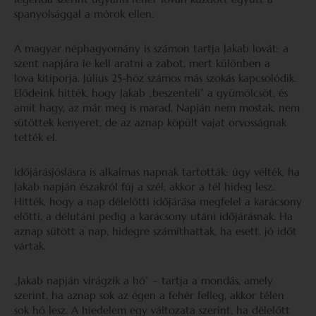
spanyolsággal a mórok ellen.
A magyar néphagyomány is számon tartja Jakab lovát: a
szent napjára le kell aratni a zabot, mert különben a
lova kitiporja. Július 25-höz számos más szokás kapcsolódik.
Elődeink hitték, hogy Jakab „beszenteli” a gyümölcsöt, és
amit hagy, az már meg is marad. Napján nem mostak, nem
sütöttek kenyeret, de az aznap köpült vajat orvosságnak
tették el.
Időjárásjóslásra is alkalmas napnak tartották: úgy vélték, ha
Jakab napján északról fúj a szél, akkor a tél hideg lesz.
Hitték, hogy a nap délelőtti időjárása megfelel a karácsony
előtti, a délutáni pedig a karácsony utáni időjárásnak. Ha
aznap sütött a nap, hidegre számíthattak, ha esett, jó időt
vártak.
„Jakab napján virágzik a hó” – tartja a mondás, amely
szerint, ha aznap sok az égen a fehér felleg, akkor télen
sok hó lesz. A hiedelem egy változata szerint, ha délelőtt