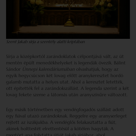
Szent Jakab sírja a szentély alatti kriptában
Sírja a középkortól zarándoklatok célpontjává vált, az út
mentén épült menedékhelyeket is legendák övezik. Bálint
Sándor
Ünnepi kalendáriumában
olvashatjuk, hogy az
egyik hegycsúcson két lovag előtt aranykeresztet hordó
galamb mutatta a helyes utat. Ahol a keresztet letették,
ott építették fel a zarándokszállást. A legenda szerint a két
lovag fekete szeme a látomás után aranyszínűre változott.
Egy másik történetben egy vendégfogadós szállást adott
egy fiával utazó zarándoknak. Reggelre egy aranyserleget
rejtett az iszákjukba. A vendéglős felakasztatta a fiút,
akinek holttestét elrettentésül a kötélen hagyták. A
megtört apa folytatta útját Jakab sírjához, ahol