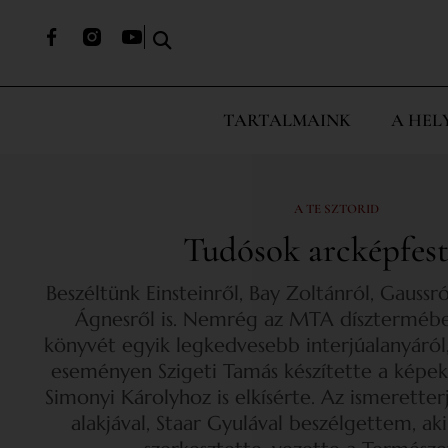
TARTALMAINK
A HEL
A TE SZTORID
Tudósok arcképfest
Beszéltünk Einsteinről, Bay Zoltánról, Gaus
Ágnesről is. Nemrég az MTA díszterméb
könyvét egyik legkedvesebb interjúalanyáról,
eseményen Szigeti Tamás készítette a képeke
Simonyi Károlyhoz is elkísérte. Az ismeretter
alakjával, Staar Gyulával beszélgettem, a