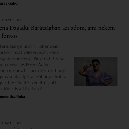
uray Gábor
 TE SZTORID
ena Dagadu: Barátságban azt adom, ami nekem
s fontos
nterjúalanyainkat – Lobenwein
orbert fesztiválszervezőt, Sena
agadu énekesnő, Pindroch Csaba
zínművészt és Bősze Ádám
enetörténészt – arra kértük, hogy
gymásnak adják a szót, így ahol az
gyik beszélgetés véget ér, ott
ezdődik is a következő.
lementisz Réka
 TE SZTORID