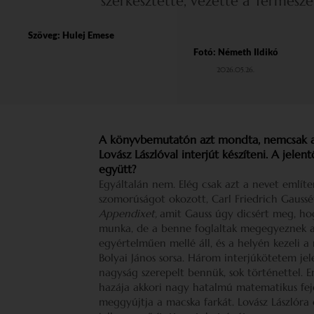
szerkesztette, vezette a Természet
Szöveg:
Hulej Emese
Fotó: Németh Ildikó
2026.05.26.
A könyvbemutatón azt mondta, nemcsak a t
Lovász Lászlóval interjút készíteni. A jel
együtt?
Egyáltalán nem. Elég csak azt a nevet emlí
szomorúságot okozott, Carl Friedrich Gaussét. 
Appendixet,
amit Gauss úgy dicsért meg, ho
munka, de a benne foglaltak megegyeznek az
egyértelműen mellé áll, és a helyén kezeli a
Bolyai János sorsa. Három interjúkötetem je
nagyság szerepelt bennük, sok történettel.
hazája akkori nagy hatalmú matematikus fej
meggyújtja a macska farkát. Lovász Lászlóra é