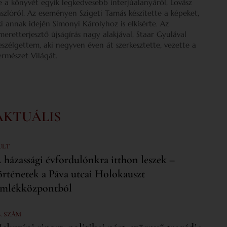
e a könyvét egyik legkedvesebb interjúalanyáról, Lovász
ászlóról. Az eseményen Szigeti Tamás készítette a képeket,
ki annak idején Simonyi Károlyhoz is elkísérte. Az
smeretterjesztő újságírás nagy alakjával, Staar Gyulával
eszélgettem, aki negyven éven át szerkesztette, vezette a
ermészet Világát.
AKTUÁLIS
ULT
 házassági évfordulónkra itthon leszek –
örténetek a Páva utcai Holokauszt
mlékközpontból
6. SZÁM