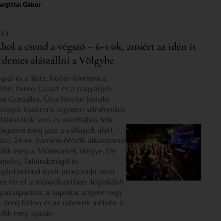
rgittai Gábor
ULT
hol a csend a végszó – 6+1 ok, amiért az idén is
rdemes alászállni a Völgybe
ispál és a Borz, Kollár-Klemencz,
óbé, Parno Graszt és a nagyágyú:
osé González. Újra fénybe boruló
örögdi Klastrom, egyszeri szimfonikus
lálkozások, vers és mezítlábas folk,
ilágzene meg jazz a csillagok alatt –
úlius 24-én harmincötödik alkalommal
yílik meg a Művészetek Völgye. De
apolcs, Taliándörögd és
igántpetend igazi programja most
em fér el a műsorfüzetben: leginkább
 patakparton, a kapolcsi szigete vagy
z öreg hídon és az udvarok mélyén is
yílik meg igazán.