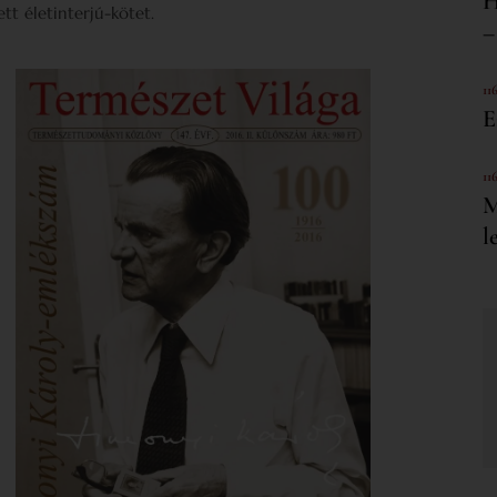
H
tt életinterjú-kötet.
–
11
E
11
M
l