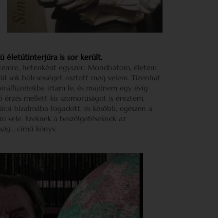
 életútinterjúra is sor került.
temre, hetenként egyszer. Mondhatom, életem
ül sok bölcsességet osztott meg velem. Tizenhat
irálfüzetekbe írtam le, és majdnem egy évig
ő érzés mellett kis szomorúságot is éreztem,
ácsi bizalmába fogadott, és később, egészen a
em vele. Ezeknek a beszélgetéseknek az
zság…
című könyv.