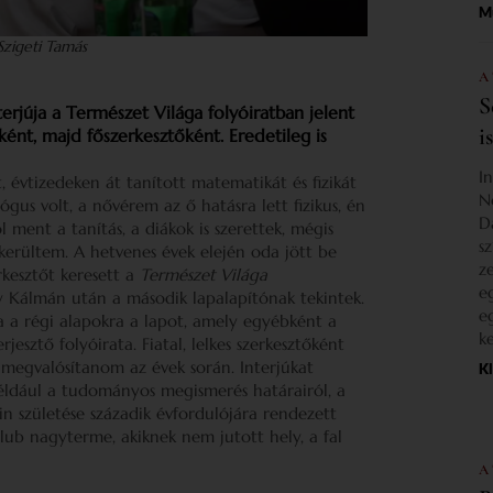
M
Szigeti Tamás
A
S
terjúja a Természet Világa folyóiratban jelent
i
ént, majd főszerkesztőként. Eredetileg is
I
, évtizedeken át tanított matematikát és fizikát
N
gus volt, a nővérem az ő hatásra lett fizikus, én
D
l ment a tanítás, a diákok is szerettek, mégis
s
kerültem. A hetvenes évek elején oda jött be
z
rkesztőt keresett a
Természet Világa
e
ily Kálmán után a második lapalapítónak tekintek.
e
a a régi alapokra a lapot, amely egyébként a
k
esztő folyóirata. Fiatal, lelkes szerkesztőként
is megvalósítanom az évek során. Interjúkat
K
 például a tudományos megismerés határairól, a
n születése századik évfordulójára rendezett
lub nagyterme, akiknek nem jutott hely, a fal
A