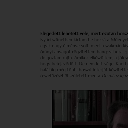
Elégedett lehetett vele, mert ezután hosszú
Nyári szünetben jártam be hozzá a Műegye
egyik nagy élménye volt, mert a szakmán kív
órányi anyagot rögzítettem hangszalagra, sp
dolgoztam rajta. Amikor elkészültem, a jóles
hogy befejeződött. De nem lett vége. Kari b
haláláig még több, hosszú interjút készített
összefűzéséből született meg a
De mi az iga