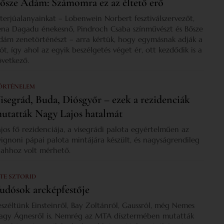
ősze Ádám: Számomra ez az éltető erő
nterjúalanyainkat – Lobenwein Norbert fesztiválszervezőt,
ena Dagadu énekesnő, Pindroch Csaba színművészt és Bősze
dám zenetörténészt – arra kértük, hogy egymásnak adják a
zót, így ahol az egyik beszélgetés véget ér, ott kezdődik is a
övetkező.
ÖRTÉNELEM
isegrád, Buda, Diósgyőr – ezek a rezidenciák
utatták Nagy Lajos hatalmát
ajos fő rezidenciája, a visegrádi palota egyértelműen az
vignoni pápai palota mintájára készült, és nagyságrendileg
s ahhoz volt mérhető.
 TE SZTORID
udósok arcképfestője
eszéltünk Einsteinről, Bay Zoltánról, Gaussról, még Nemes
agy Ágnesről is. Nemrég az MTA dísztermében mutatták