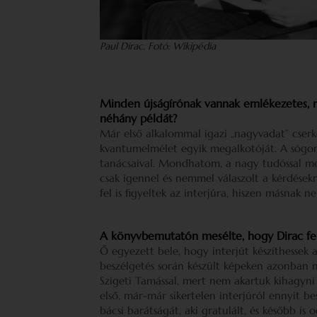
Paul Dirac. Fotó: Wikipédia
Minden újságírónak vannak emlékezetes, n
néhány példát?
Már első alkalommal igazi „nagyvadat” cserk
kvantumelmélet egyik megalkotóját. A sógor
tanácsaival. Mondhatom, a nagy tudóssal m
csak igennel és nemmel válaszolt a kérdésekre
fel is figyeltek az interjúra, hiszen másnak 
A könyvbemutatón mesélte, hogy Dirac fel
Ő egyezett bele, hogy interjút készíthessek a
beszélgetés során készült képeken azonban n
Szigeti Tamással, mert nem akartuk kihagyni 
első, már-már sikertelen interjúról ennyit 
bácsi barátságát, aki gratulált, és később 