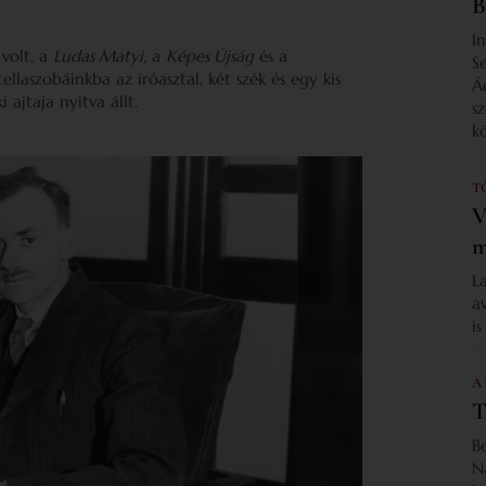
B
I
 volt, a
Ludas Matyi
, a
Képes Újság
és a
S
ellaszobáinkba az íróasztal, két szék és egy kis
Á
 ajtaja nyitva állt.
s
k
T
V
m
L
a
i
A
T
B
N