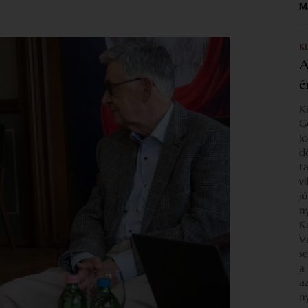
Ma
K
A
é
K
G
J
d
ta
v
j
n
K
V
s
a
a
n