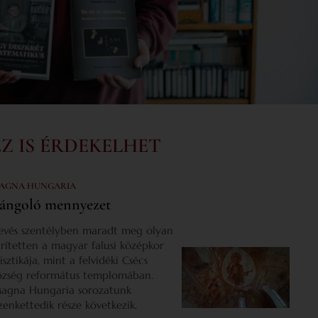
EZ IS ÉRDEKELHET
AGNA HUNGARIA
ángoló mennyezet
evés szentélyben maradt meg olyan
űrítetten a magyar falusi középkor
isztikája, mint a felvidéki Csécs
özség református templomában.
agna Hungaria sorozatunk
izenkettedik része következik.