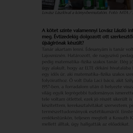
Lovász Lászlóval a könyvbemutatón. Fotó: MTA / 
A kötet szinte valamennyi Lovász László in
meg. Évtizedekig dolgozott ott szerkesztők
újságírónak készült?
Tanár akartam lenni. Édesanyám is tanár volt
Lajosmizsén. Határozott, de nagyszívű pedagó
pedig matematika–fizika szakos tanár. Elég jó
úgy alakult, hogy az ELTE dékáni hivatalába 
egy idős úr, aki matematika–fizika szakos sze
folyóirathoz. Ő volt Dala Laci bácsi, akit Sz
1957-ben, a forradalom után ő helyezte vissz
világ egyik legrégebbi tudományos ismeretterj
tele voltam ötlettel, ezek jó részét sikerült 
készítettem, kerekasztalvitákat szerveztem,
természettudományok esztétikumáról. Einstei
emlékestünkön, teljesen megtelt a Kossuth K
mellett álltak, úgy hallgatták az előadókat.