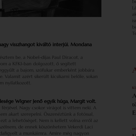
b
L
a
i
b
T
agy visszhangot kiváltó interjúi. Mondana
észtem be, a Nobel-díjas Paul Diracot, a
om a KFKI-ban dolgozott, ő segített
eggyűlt a bajom, szófukar emberként jobbára
. Valamit azért sikerült kicsikarni belőle, sokan
nem nyilatkozott.
K
A
esége Wigner Jenő egyik húga, Margit volt.
t
 férjével. Nagy csokor virágot is vittem neki. A
E
em akart szerepelni. Összenéztünk a fotóssal,
ezt a lehetőséget. Nem is kellett volna erről az
beszélnem, de ennek köszönhetem Vekerdi Laci
11
is odafigyelt a munkáimra. Amire még nagyon