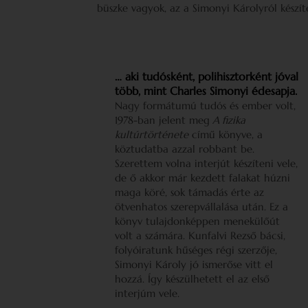
büszke vagyok, az a Simonyi Károlyról készíte
… aki tudósként, polihisztorként jóval
több, mint Charles Simonyi édesapja.
Nagy formátumú tudós és ember volt,
1978-ban jelent meg
A fizika
kultúrtörténete
című könyve, a
köztudatba azzal robbant be.
Szerettem volna interjút készíteni vele,
de ő akkor már kezdett falakat húzni
maga köré, sok támadás érte az
ötvenhatos szerepvállalása után. Ez a
könyv tulajdonképpen menekülőút
volt a számára. Kunfalvi Rezső bácsi,
folyóiratunk hűséges régi szerzője,
Simonyi Károly jó ismerőse vitt el
hozzá. Így készülhetett el az első
interjúm vele.