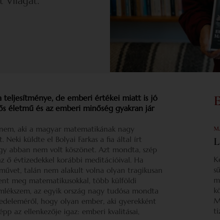
 Világát.
eljesítménye, de emberi értékei miatt is jó
entős életmű és az emberi minőség gyakran jár
tenem, aki a magyar matematikának nagy
M
Neki küldte el Bolyai Farkas a fia által írt
L
gy abban nem volt köszönet. Azt mondta, szép
K
 ő évtizedekkel korábbi meditációival. Ha
s
 művet, talán nem alakult volna olyan tragikusan
m
lent meg matematikusokkal, több külföldi
k
 Emlékszem, az egyik ország nagy tudósa mondta
M
edeleméről, hogy olyan ember, aki gyerekként
t
pp az ellenkezője igaz: emberi kvalitásai,