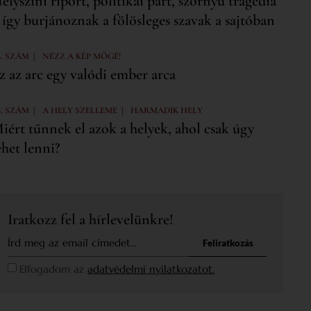
elyszíni riport, politikai párt, szörnyű tragédia
 így burjánoznak a fölösleges szavak a sajtóban
|
6. SZÁM
NÉZZ A KÉP MÖGÉ!
z az arc egy valódi ember arca
|
|
6. SZÁM
A HELY SZELLEME
HARMADIK HELY
iért tűnnek el azok a helyek, ahol csak úgy
ehet lenni?
Iratkozz fel a hírlevelünkre!
Feliratkozás
Elfogadom az
adatvédelmi nyilatkozatot.