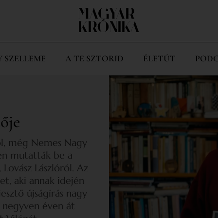
Y SZELLEME
A TE SZTORID
ÉLETÚT
PODC
ője
sról, még Nemes Nagy
en mutatták be a
 Lovász Lászlóról. Az
t, aki annak idején
jesztő újságírás nagy
ki negyven éven át