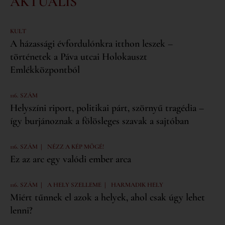
AKTUÁLIS
KULT
A házassági évfordulónkra itthon leszek –
történetek a Páva utcai Holokauszt
Emlékközpontból
116. SZÁM
Helyszíni riport, politikai párt, szörnyű tragédia –
így burjánoznak a fölösleges szavak a sajtóban
|
116. SZÁM
NÉZZ A KÉP MÖGÉ!
Ez az arc egy valódi ember arca
|
|
116. SZÁM
A HELY SZELLEME
HARMADIK HELY
Miért tűnnek el azok a helyek, ahol csak úgy lehet
lenni?