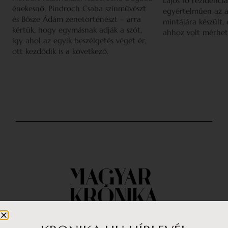
Lajos fő rezidenciá
énekesnő, Pindroch Csaba színművészt
egyértelműen az a
és Bősze Ádám zenetörténészt – arra
mintájára készült,
kértük, hogy egymásnak adják a szót,
ahhoz volt mérhet
így ahol az egyik beszélgetés véget ér,
ott kezdődik is a következő.