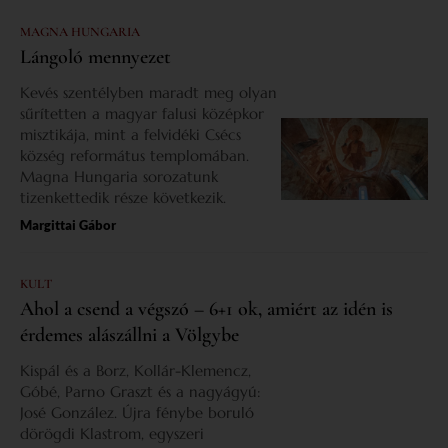
MAGNA HUNGARIA
Lángoló mennyezet
Kevés szentélyben maradt meg olyan
sűrítetten a magyar falusi középkor
misztikája, mint a felvidéki Csécs
község református templomában.
Magna Hungaria sorozatunk
tizenkettedik része következik.
Margittai Gábor
KULT
Ahol a csend a végszó – 6+1 ok, amiért az idén is
érdemes alászállni a Völgybe
Kispál és a Borz, Kollár-Klemencz,
Góbé, Parno Graszt és a nagyágyú:
José González. Újra fénybe boruló
dörögdi Klastrom, egyszeri