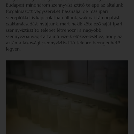
Budapest mindhárom szennyvíztisztító telepe az általunk
forgalmazott vegyszereket használja, de más ipari
szereplőkkel is kapcsolatban állunk, szakmai támogatást,
szaktanácsadást nyújtunk, mert nekik kötelező saját ipari
szennyvíztisztító telepet létrehozni a nagyobb
szennyezőanyag-tartalmú vizeik előkezeléséhez, hogy az
aztán a lakossági szennyvíztisztító telepre beengedhető
legyen.