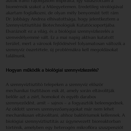
autók iránti rajongásom inspirálta, így választottam a
biomérnök szakot a Műegyetemen. Eredetileg virológiával
akartam foglalkozni, de olyan mély benyomást tett rám
Dr. Jobbágy Andrea elhivatottsága, hogy jelentkeztem a
Szennyvíztisztítási Biotechnológiák Kutatócsoportjába.
Elvarázsolt ez a világ, és a biológiai szennyvízkezelés a
szenvedélyemmé vált. Ez a mai napig aktívan kutatott
terület, mert a városok fejlődésével folyamatosan változik a
szennyvíz összetétele, új problémákra kell megoldásokat
találnunk.
Hogyan működik a biológiai szennyvízkezelés?
A szennyvíztisztító telepeken a szennyvíz először
mechanikai tisztításon esik át, amely során eltávolítják
belőle azt a zsírt, homokot és egyéb darabos
szennyeződést, amit – sajnos – a fogyasztók beleengednek.
Az oldott szerves szennyezőanyagokat már nem lehet
mechanikusan eltávolítani, ahhoz baktériumok kellennek. A
biológiai szennyvíztisztítás az úgynevezett bioreaktorban
történik, amelyben egy heterogén mikroflóra szuszpenziót