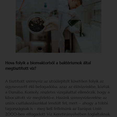
Hova folyik a bioreaktorból a baktériumok által
megtisztított víz?
A tisztított szennyvíz az utóülepítőt követően folyik az
úgynevezett élő befogadóba, azaz az élővizeinkbe, köztük
a Dunába. Komoly, részletes vizsgálattal ellenőrzik, hogy a
kibocsátott víz megfelelő-e. Hazánk szennyvízkezelése az
uniós csatlakozásunkkal lendült fel, mert – ahogy a többi
tagországnak is – meg kell fellelnünk az Európai Unió
2000-ben elfogadott Víz Keretirányelvében foglaltaknak.