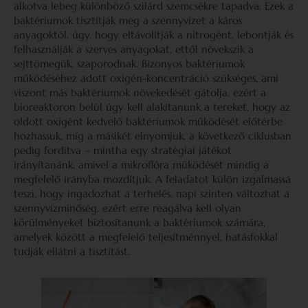
alkotva lebeg különböző szilárd szemcsékre tapadva. Ezek a
baktériumok tisztítják meg a szennyvizet a káros
anyagoktól, úgy, hogy eltávolítják a nitrogént, lebontják és
felhasználják a szerves anyagokat, ettől növekszik a
sejttömegük, szaporodnak. Bizonyos baktériumok
működéséhez adott oxigén-koncentráció szükséges, ami
viszont más baktériumok növekedését gátolja, ezért a
bioreaktoron belül úgy kell alakítanunk a tereket, hogy az
oldott oxigént kedvelő baktériumok működését előtérbe
hozhassuk, míg a másikét elnyomjuk, a következő ciklusban
pedig fordítva – mintha egy stratégiai játékot
irányítanánk, amivel a mikroflóra működését mindig a
megfelelő irányba mozdítjuk. A feladatot külön izgalmassá
teszi, hogy ingadozhat a terhelés, napi szinten változhat a
szennyvízminőség, ezért erre reagálva kell olyan
körülményeket biztosítanunk a baktériumok számára,
amelyek között a megfelelő teljesítménnyel, hatásfokkal
tudják ellátni a tisztítást.