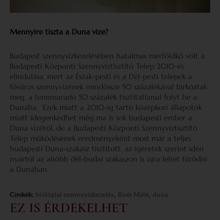
Mennyire tiszta a Duna vize?
Budapest szennyvízkezelésében hatalmas mérföldkő volt a
Budapesti Központi Szennyvíztisztító Telep 2010-es
elindulása, mert az Észak-pesti és a Dél-pesti telepek a
főváros szennyvízének mindössze 50 százalékával birkóztak
meg, a fennmaradó 50 százalék tisztítatlanul folyt be a
Dunába. Ezek miatt a 2010-ig tartó középkori állapotok
miatt idegenkedhet még ma is sok budapesti ember a
Duna vizétől, de a Budapesti Központi Szennyvíztisztító
Telep működésének eredményeként most már a teljes
budapesti Duna-szakasz tisztított, az ígéretek szerint idén
nyártól az alsóbb dél-budai szakaszon is újra lehet fürödni
a Dunában.
,
,
Címkék:
biológiai szennyvízkezelés
Boér Máté
duna
EZ IS ÉRDEKELHET