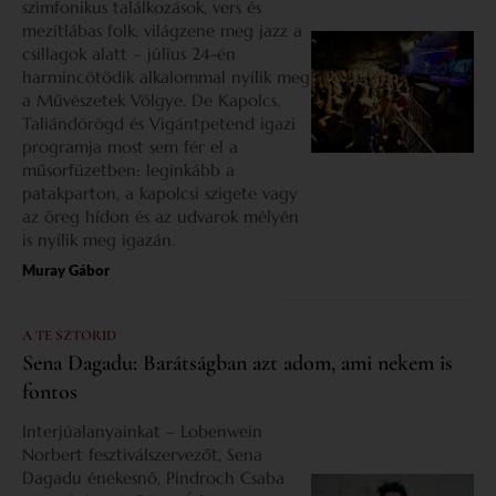
szimfonikus találkozások, vers és
mezítlábas folk, világzene meg jazz a
csillagok alatt – július 24-én
harmincötödik alkalommal nyílik meg
a Művészetek Völgye. De Kapolcs,
Taliándörögd és Vigántpetend igazi
programja most sem fér el a
műsorfüzetben: leginkább a
patakparton, a kapolcsi szigete vagy
az öreg hídon és az udvarok mélyén
is nyílik meg igazán.
Muray Gábor
A TE SZTORID
Sena Dagadu: Barátságban azt adom, ami nekem is
fontos
Interjúalanyainkat – Lobenwein
Norbert fesztiválszervezőt, Sena
Dagadu énekesnő, Pindroch Csaba