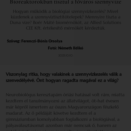
Bioreaktorokban tisztul a főváros szennyvize
Hogyan működik a biológiai szennyvízkezelés? Mivel
küzdenek a szennyvíztisztítótelepek? Mennyire tiszta a
Duna vize? Boér Máté biomérnököt, az Allied Solutions
CEE Kft. értékesítő mérnökét kérdeztük.
Szöveg:
Ferenczi-Bónis Orsolya
Fotó: Németh Ildikó
2025.10.10.
Viszonylag ritka, hogy valakinek a szennyvízkezelés válik a
szenvedélyévé. Önt hogyan ragadta magával ez a világ?
Neurobiológus keresztapám óriási hatással volt rám, miatta
kezdtem el tanulmányozni az állatvilágot, öt-hat évesen
már képről ismertem az összes Magyarországon fészkelő
madarat. Az ő példáját követve kezdtem el a
gimnáziumban komolyabban foglalkozni a biológiával, a
pályaválasztásomat azonban már nemcsak ő, hanem az