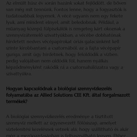
Az elmúlt húsz év során hazánk sokat fejlődött, de bőven
van még mit tennünk. Fontos lenne, hogy a fogyasztók is
tudatosabbak legyenek. A vécé ugyanis nem egy fekete
lyuk, ami mindent elnyel, amit beledobnak. Például, a
műanyag közepű fülpiszkálók is rengeteg kárt okoznak a
szennyvízátemelő szivattyúkban, a vécébe dobhatónak
hirdetett nedves vécépapírokat óriás galacsinként kell
szinte kirobbantani a csatornából, az a fajta vécépapír
guriga, amit úgy hirdetnek, hogy feloldódik a vízben,
pedig valójában nem oldódik föl, hanem nyálkás
képződményként rakódik rá a csatornahálózatra vagy a
szivattyúkra.
Hogyan kapcsolódnak a biológiai szennyvízkezelés
folyamatába az Allied Solutions CEE Kft. által forgalmazott
termékek?
A biológiai szennyvízkezelés eredménye a tisztított
szennyvíz mellett az úgynevezett fölösiszap, amelyet
víztelenítési kezelésnek vetnek alá, hogy szállítható és akár
még a mezőgazdaságban is felhasználható legyen. Ehhez