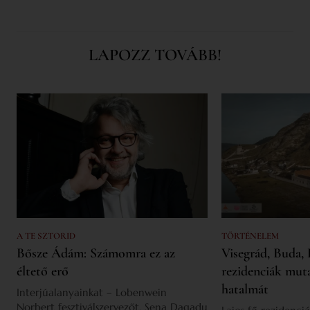
LAPOZZ TOVÁBB!
A TE SZTORID
TÖRTÉNELEM
Bősze Ádám: Számomra ez az
Visegrád, Buda, 
éltető erő
rezidenciák mut
hatalmát
Interjúalanyainkat – Lobenwein
Norbert fesztiválszervezőt, Sena Dagadu