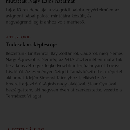
mutatták Nagy Lajos hatalmát
Lajos fő rezidenciája, a visegrádi palota egyértelműen az
avignoni pápai palota mintájára készült, és
nagyságrendileg is ahhoz volt mérhető.
A TE SZTORID
Tudósok arcképfestője
Beszéltünk Einsteinről, Bay Zoltánról, Gaussról, még Nemes
Nagy Ágnesről is. Nemrég az MTA dísztermében mutatták
be a könyvét egyik legkedvesebb interjúalanyáról, Lovász
Lászlóról. Az eseményen Szigeti Tamás készítette a képeket,
aki annak idején Simonyi Károlyhoz is elkísérte. Az
ismeretterjesztő újságírás nagy alakjával, Staar Gyulával
beszélgettem, aki negyven éven át szerkesztette, vezette a
Természet Világát.