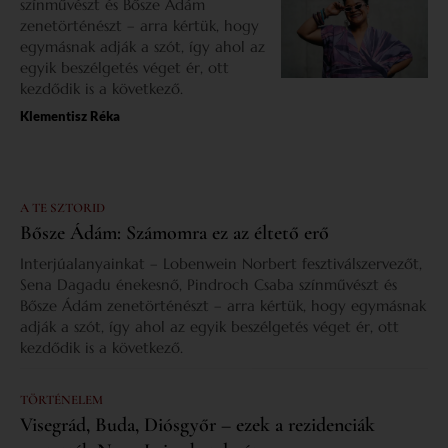
színművészt és Bősze Ádám
zenetörténészt – arra kértük, hogy
egymásnak adják a szót, így ahol az
egyik beszélgetés véget ér, ott
kezdődik is a következő.
Klementisz Réka
A TE SZTORID
Bősze Ádám: Számomra ez az éltető erő
Interjúalanyainkat – Lobenwein Norbert fesztiválszervezőt,
Sena Dagadu énekesnő, Pindroch Csaba színművészt és
Bősze Ádám zenetörténészt – arra kértük, hogy egymásnak
adják a szót, így ahol az egyik beszélgetés véget ér, ott
kezdődik is a következő.
TÖRTÉNELEM
Visegrád, Buda, Diósgyőr – ezek a rezidenciák