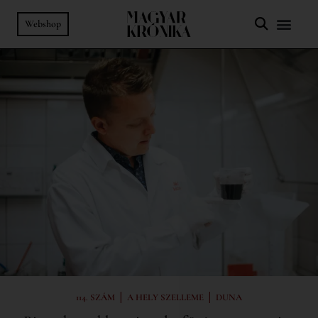
Webshop
|
|
114. SZÁM
A HELY SZELLEME
DUNA