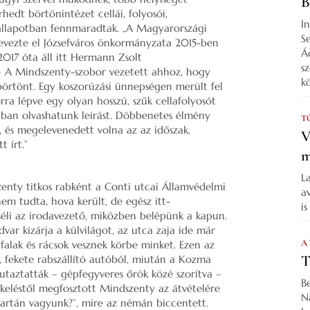
B
hedt börtönintézet cellái, folyosói,
I
állapotban fennmaradtak. „A Magyarországi
S
vezte el Józsefváros önkormányzata 2015-ben
Á
 2017 óta áll itt Hermann Zsolt
s
 – A Mindszenty-szobor vezetett ahhoz, hogy
k
 börtönt. Egy koszorúzási ünnepségen merült fel
orra lépve egy olyan hosszú, szűk cellafolyosót
iban olvashatunk leírást. Döbbenetes élmény
T
, és megelevenedett volna az az időszak,
V
tt írt.”
m
L
enty titkos rabként a Conti utcai Államvédelmi
a
m tudta, hova került, de egész itt-
i
eséli az irodavezető, miközben belépünk a kapun.
var kizárja a külvilágot, az utca zaja ide már
A
falak és rácsok vesznek körbe minket. Ezen az
T
, fekete rabszállító autóból, miután a Kozma
utaztatták – gépfegyveres őrök közé szorítva –
B
keléstől megfosztott Mindszenty az átvételére
N
Hartán vagyunk?”, mire az némán biccentett.