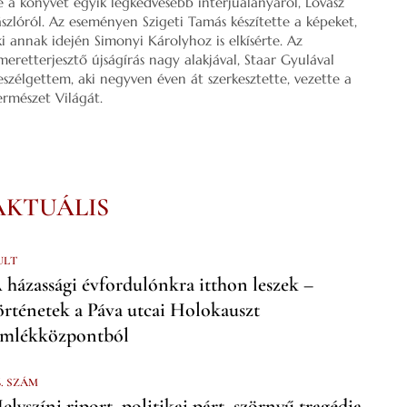
e a könyvét egyik legkedvesebb interjúalanyáról, Lovász
ászlóról. Az eseményen Szigeti Tamás készítette a képeket,
ki annak idején Simonyi Károlyhoz is elkísérte. Az
smeretterjesztő újságírás nagy alakjával, Staar Gyulával
eszélgettem, aki negyven éven át szerkesztette, vezette a
ermészet Világát.
AKTUÁLIS
ULT
 házassági évfordulónkra itthon leszek –
örténetek a Páva utcai Holokauszt
mlékközpontból
6. SZÁM
elyszíni riport, politikai párt, szörnyű tragédia