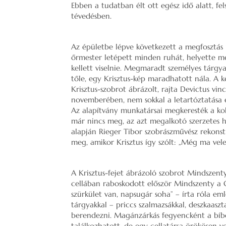
Ebben a tudatban élt ott egész idő alatt, f
tévedésben.
Az épületbe lépve következett a megfosztás 
őrmester letépett minden ruhát, helyette m
kellett viselnie. Megmaradt személyes tárgyai
tőle, egy Krisztus-kép maradhatott nála. A 
Krisztus-szobrot ábrázolt, rajta Devictus vinc
novemberében, nem sokkal a letartóztatása e
Az alapítvány munkatársai megkeresték a kolo
már nincs meg, az azt megalkotó szerzetes 
alapján Rieger Tibor szobrászművész rekonstru
meg, amikor Krisztus így szólt: „Még ma vel
A Krisztus-fejet ábrázoló szobrot Mindszenty
cellában raboskodott először Mindszenty a Co
szürkület van, napsugár soha” – írta róla eml
tárgyakkal – priccs szalmazsákkal, deszkaaszt
berendezni. Magánzárkás fegyencként a bíbo
találkozhatott, de egy cellatársa örökösen vol