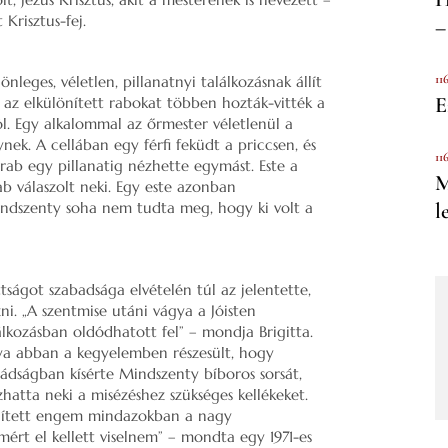
 Krisztus-fej.
–
11
nleges, véletlen, pillanatnyi találkozásnak állít
E
 az elkülönített rabokat többen hozták-vitték a
l. Egy alkalommal az őrmester véletlenül a
nek. A cellában egy férfi feküdt a priccsen, és
11
 rab egy pillanatig nézhette egymást. Este a
M
ab válaszolt neki. Egy este azonban
ndszenty soha nem tudta meg, hogy ki volt a
l
ágot szabadsága elvételén túl az jelentette,
. „A szentmise utáni vágya a Jóisten
álkozásban oldódhatott fel” – mondja Brigitta.
atya abban a kegyelemben részesült, hogy
mádságban kísérte Mindszenty bíboros sorsát,
hatta neki a misézéshez szükséges kellékeket.
egített engem mindazokban a nagy
ért el kellett viselnem” – mondta egy 1971-es