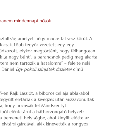
 hanem mindennapi hősök
zfaltsáv, amelyet négy magas fal vesz körül. A
k csak, több fegyőr vezetett egy-egy
mádkozott, olykor megtörtént, hogy félhangosan
ték „a nagy bűnt”, a parancsnok pedig meg akarta
letem nem tartozik a hatalomra” – felelte neki
y Dániel
Egy pokoli színjáték díszletei
című
-én Rajk Lászlót, a bíboros cellája ablakából
szegyűlt elvtársak a kivégzés után visszavonultak
ta, hogy hozassák fel Mindszentyt
aiból elénk tárul a hátborzongató helyzet:
a bemeneti helyiségbe, ahol kinyílt előtte az
 elvtársi gárdával, akik kinevették a rongyos