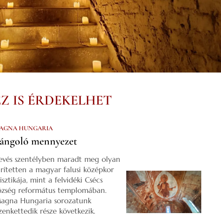
EZ IS ÉRDEKELHET
AGNA HUNGARIA
ángoló mennyezet
evés szentélyben maradt meg olyan
űrítetten a magyar falusi középkor
isztikája, mint a felvidéki Csécs
özség református templomában.
agna Hungaria sorozatunk
izenkettedik része következik.