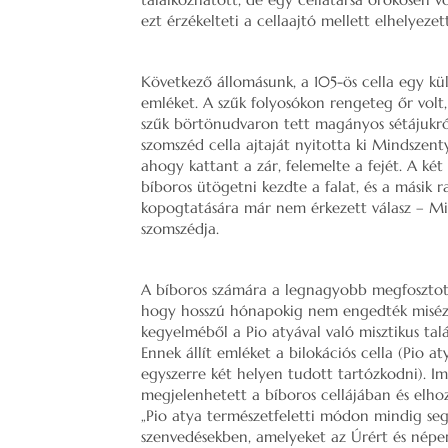
ezt érzékelteti a cellaajtó mellett elhelyezett
Következő állomásunk, a 105-ös cella egy külö
emléket. A szűk folyosókon rengeteg őr volt,
szűk börtönudvaron tett magányos sétájukró
szomszéd cella ajtaját nyitotta ki Mindszenty
ahogy kattant a zár, felemelte a fejét. A két
bíboros ütögetni kezdte a falat, és a másik r
kopogtatására már nem érkezett válasz – Mi
szomszédja.
A bíboros számára a legnagyobb megfosztotts
hogy hosszú hónapokig nem engedték misézni
kegyelméből a Pio atyával való misztikus tal
Ennek állít emléket a bilokációs cella (Pio 
egyszerre két helyen tudott tartózkodni). I
megjelenhetett a bíboros cellájában és elhoz
„Pio atya természetfeletti módon mindig s
szenvedésekben, amelyeket az Úrért és népem