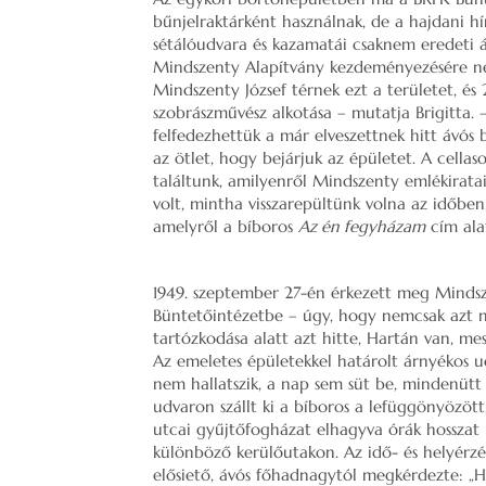
bűnjelraktárként használnak, de a hajdani hír
sétálóudvara és kazamatái csaknem eredeti 
Mindszenty Alapítvány kezdeményezésére ne
Mindszenty József térnek ezt a területet, és
szobrászművész alkotása – mutatja Brigitta.
felfedezhettük a már elveszettnek hitt ávós
az ötlet, hogy bejárjuk az épületet. A cellas
találtunk, amilyenről Mindszenty emlékirata
volt, mintha visszarepültünk volna az időben
amelyről a bíboros
Az én fegyházam
cím ala
1949. szeptember 27-én érkezett meg Mindsz
Büntetőintézetbe – úgy, hogy nemcsak azt ne
tartózkodása alatt azt hitte, Hartán van, m
Az emeletes épületekkel határolt árnyékos ud
nem hallatszik, a nap sem süt be, mindenütt 
udvaron szállt ki a bíboros a lefüggönyözött
utcai gyűjtőfogházat elhagyva órák hosszat 
különböző kerülőutakon. Az idő- és helyérzé
elősiető, ávós főhadnagytól megkérdezte: „