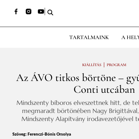
TARTALMAINK
A HEL
|
KIÁLLÍTÁS
PROGRAM
Az ÁVO titkos börtöne – gyűl
Conti utcában
Mindszenty bíboros elveszettnek hitt, de te
megmaradt börtönében Nagy Brigittával,
Mindszenty Alapítvány irodavezetőjével te
Szöveg:
Ferenczi-Bónis Orsolya