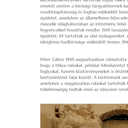
emeleti szinten a bírósági tárgyalótermek k
rendőrkapitányság és fogház működött benne
épületet, amelyben az államellenes bűncsele
második világháborúban az intézmény felső sz
fegyencekkel hozattak rendbe. 1945 tavaszán
épületet, itt tartották az első nyilaspereket,
ideiglenes hadbírósága működött benne, 194
Péter Gábor 1949 augusztusában választotta 
hogy a titkos rabokat, például Mindszentyt t
foglyokat, hanem köztörvényeseket is őrizte
börtönintézet falai között. A történészek sze
amelyben a magánzárkás rabokat tartották fog
tökéletességig tudták vinni az elnyomó rends