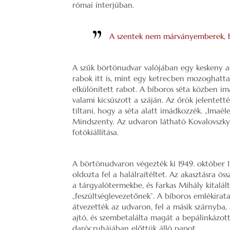
római interjúban.
A szentek nem márványemberek,
A szűk börtönudvar valójában egy keskeny as
rabok itt is, mint egy ketrecben mozoghatta
elkülönített rabot. A bíboros séta közben i
valami kicsúszott a száján. Az őrök jelentet
tiltani, hogy a séta alatt imádkozzék. „Imaé
Mindszenty. Az udvaron látható Kovalovszk
fotókiállítása.
A börtönudvaron végezték ki 1949. október 15
oldozta fel a halálraítéltet. Az akasztásra ös
a tárgyalótermekbe, és Farkas Mihály kitalál
„feszültséglevezetőnek”. A bíboros emlékirat
átvezették az udvaron, fel a másik szárnyba, 
ajtó, és szembetalálta magát a bepálinkázott
darócruhájában előttük álló papot.