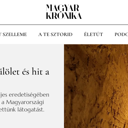
Y SZELLEME
A TE SZTORID
ÉLETÚT
PODC
ölet és hit a
ljes eredetiségében
 a Magyarországi
ttünk látogatást.