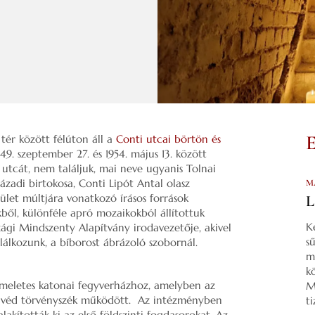
 tér között félúton áll a
Conti utcai börtön és
9. szeptember 27. és 1954. május 13. között
 utcát, nem találjuk, mai neve ugyanis Tolnai
zázadi birtokosa, Conti Lipót Antal olasz
M
let múltjára vonatkozó írásos források
L
kből, különféle apró mozaikokból állítottuk
K
ági Mindszenty Alapítvány irodavezetője, akivel
s
alálkozunk, a bíborost ábrázoló szobornál.
m
k
temeletes katonai fegyverházhoz, amelyben az
M
honvéd törvényszék működött. Az intézményben
t
akították ki az első földszinti fogdasorokat. Az