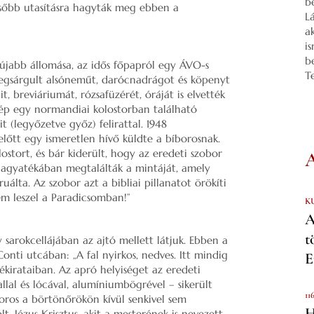
b
elsőbb utasításra hagyták meg ebben a
L
a
i
b
újabb állomása, az idős főpapról egy ÁVO-s
T
egsárgult alsóneműt, darócnadrágot és köpenyt
t, breviáriumát, rózsafüzérét, óráját is elvették
kép egy normandiai kolostorban található
it (legyőzetve győz) felirattal. 1948
lőtt egy ismeretlen hívő küldte a bíborosnak.
stort, és bár kiderült, hogy az eredeti szobor
hagyatékában megtalálták a mintáját, amely
álta. Az szobor azt a bibliai pillanatot örökíti
em leszel a Paradicsomban!”
K
A
t
 sarokcellájában az ajtó mellett látjuk. Ebben a
nti utcában: „A fal nyirkos, nedves. Itt mindig
E
ékirataiban. Az apró helyiséget az eredeti
allal és lócával, alumíniumbögrével – sikerült
11
ros a börtönőrökön kívül senkivel sem
H
t, Jézus Krisztus, akit a mesterének is nevezett –