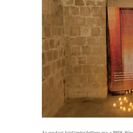
Az egykori börtönépületben ma a BRFK Bűnü