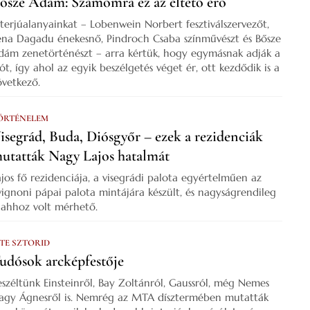
ősze Ádám: Számomra ez az éltető erő
nterjúalanyainkat – Lobenwein Norbert fesztiválszervezőt,
ena Dagadu énekesnő, Pindroch Csaba színművészt és Bősze
dám zenetörténészt – arra kértük, hogy egymásnak adják a
zót, így ahol az egyik beszélgetés véget ér, ott kezdődik is a
övetkező.
ÖRTÉNELEM
isegrád, Buda, Diósgyőr – ezek a rezidenciák
utatták Nagy Lajos hatalmát
ajos fő rezidenciája, a visegrádi palota egyértelműen az
vignoni pápai palota mintájára készült, és nagyságrendileg
s ahhoz volt mérhető.
 TE SZTORID
udósok arcképfestője
eszéltünk Einsteinről, Bay Zoltánról, Gaussról, még Nemes
agy Ágnesről is. Nemrég az MTA dísztermében mutatták