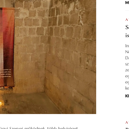
M
A
S
i
I
N
D
s
z
e
e
k
K
A
gyi Szervei működnek, több helyiséget