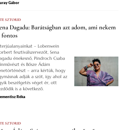
uray Gábor
 TE SZTORID
ena Dagadu: Barátságban azt adom, ami nekem
s fontos
nterjúalanyainkat – Lobenwein
orbert fesztiválszervezőt, Sena
agadu énekesnő, Pindroch Csaba
zínművészt és Bősze Ádám
enetörténészt – arra kértük, hogy
gymásnak adják a szót, így ahol az
gyik beszélgetés véget ér, ott
ezdődik is a következő.
lementisz Réka
 TE SZTORID