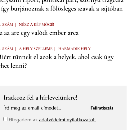
 így burjánoznak a fölösleges szavak a sajtóban
|
6. SZÁM
NÉZZ A KÉP MÖGÉ!
z az arc egy valódi ember arca
|
|
6. SZÁM
A HELY SZELLEME
HARMADIK HELY
iért tűnnek el azok a helyek, ahol csak úgy
ehet lenni?
Iratkozz fel a hírlevelünkre!
Feliratkozás
Elfogadom az
adatvédelmi nyilatkozatot.