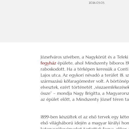
2026.03.03.
Józsefváros szívében, a Nagykörút és a Teleki
fegyház
épülete, ahol Mindszenty bíboros 194
raboskodott. Ha a térképen keressük a Conti
Lajos utca. Az egykori névadó a terület 18. s
származású kőfaragómester volt. A börtönépü
elvesztek, ezért történetét „visszaemlékezése
össze” – mondja Nagy Brigitta, a Magyarorsz
az épület előtt, a Mindszenty József téren t
1899-ben készültek el az első tervek egy ké
első világháború idején a magyar királyi 
katonaszökevényeket tartottak fogva, ekkor al