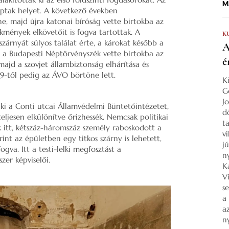
Ma
aptak helyet. A következő években
, majd újra katonai bíróság vette birtokba az
kmények elkövetőit is fogva tartottak. A
K
árnyát súlyos találat érte, a károkat később a
A
 a Budapesti Néptörvényszék vette birtokba az
é
 majd a szovjet állambiztonság elhárítása és
9-től pedig az ÁVO börtöne lett.
K
G
J
ki a Conti utcai Államvédelmi Büntetőintézetet,
d
eljesen elkülönítve őrizhessék. Nemcsak politikai
ta
k itt, kétszáz-háromszáz személy raboskodott a
v
rint az épületben egy titkos szárny is lehetett,
j
va. Itt a testi-lelki megfosztást a
n
zer képviselői.
K
V
s
a
a
n