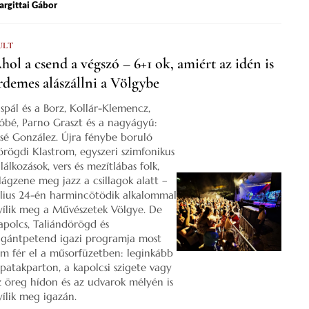
rgittai Gábor
ULT
hol a csend a végszó – 6+1 ok, amiért az idén is
rdemes alászállni a Völgybe
ispál és a Borz, Kollár-Klemencz,
óbé, Parno Graszt és a nagyágyú:
osé González. Újra fénybe boruló
örögdi Klastrom, egyszeri szimfonikus
lálkozások, vers és mezítlábas folk,
ilágzene meg jazz a csillagok alatt –
úlius 24-én harmincötödik alkalommal
yílik meg a Művészetek Völgye. De
apolcs, Taliándörögd és
igántpetend igazi programja most
em fér el a műsorfüzetben: leginkább
 patakparton, a kapolcsi szigete vagy
z öreg hídon és az udvarok mélyén is
yílik meg igazán.