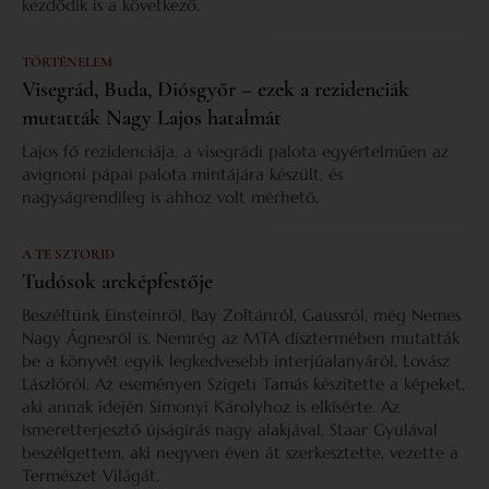
kezdődik is a következő.
TÖRTÉNELEM
Visegrád, Buda, Diósgyőr – ezek a rezidenciák
mutatták Nagy Lajos hatalmát
Lajos fő rezidenciája, a visegrádi palota egyértelműen az
avignoni pápai palota mintájára készült, és
nagyságrendileg is ahhoz volt mérhető.
A TE SZTORID
Tudósok arcképfestője
Beszéltünk Einsteinről, Bay Zoltánról, Gaussról, még Nemes
Nagy Ágnesről is. Nemrég az MTA dísztermében mutatták
be a könyvét egyik legkedvesebb interjúalanyáról, Lovász
Lászlóról. Az eseményen Szigeti Tamás készítette a képeket,
aki annak idején Simonyi Károlyhoz is elkísérte. Az
ismeretterjesztő újságírás nagy alakjával, Staar Gyulával
beszélgettem, aki negyven éven át szerkesztette, vezette a
Természet Világát.