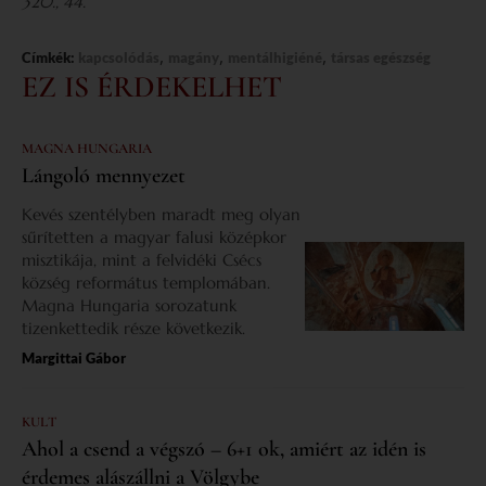
320., 44.
,
,
,
Címkék:
kapcsolódás
magány
mentálhigiéné
társas egészség
EZ IS ÉRDEKELHET
MAGNA HUNGARIA
Lángoló mennyezet
Kevés szentélyben maradt meg olyan
sűrítetten a magyar falusi középkor
misztikája, mint a felvidéki Csécs
község református templomában.
Magna Hungaria sorozatunk
tizenkettedik része következik.
Margittai Gábor
KULT
Ahol a csend a végszó – 6+1 ok, amiért az idén is
érdemes alászállni a Völgybe