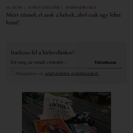
|
|
116. SZÁM
A HELY SZELLEME
HARMADIK HELY
Miért tűnnek el azok a helyek, ahol csak úgy lehet
lenni?
Iratkozz fel a hírlevelünkre!
Feliratkozás
Elfogadom az
adatvédelmi nyilatkozatot.