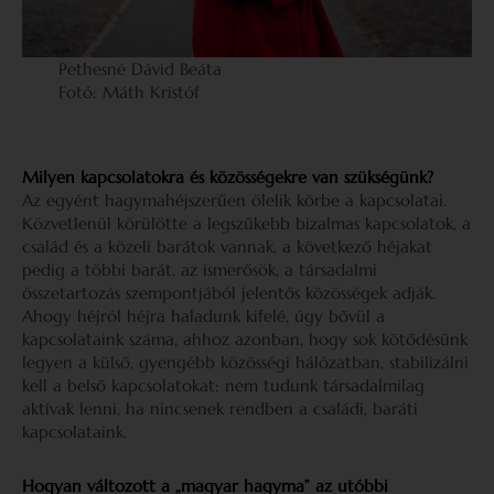
Pethesné Dávid Beáta
Fotó: Máth Kristóf
Milyen kapcsolatokra és közösségekre van szükségünk?
Az egyént hagymahéjszerűen ölelik körbe a kapcsolatai.
Közvetlenül körülötte a legszűkebb bizalmas kapcsolatok, a
család és a közeli barátok vannak, a következő héjakat
pedig a többi barát, az ismerősök, a társadalmi
összetartozás szempontjából jelentős közösségek adják.
Ahogy héjról héjra haladunk kifelé, úgy bővül a
kapcsolataink száma, ahhoz azonban, hogy sok kötődésünk
legyen a külső, gyengébb közösségi hálózatban, stabilizálni
kell a belső kapcsolatokat: nem tudunk társadalmilag
aktívak lenni, ha nincsenek rendben a családi, baráti
kapcsolataink.
Hogyan változott a „magyar hagyma” az utóbbi