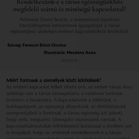
Rendelkezünk-e a társas egészségünkhöz
megfelelő számú és minőségű kapcsolattal?
Pethesné Dávid Beátát, a Semmelweis Egyetem
Mentálhigiéné Intézetének igazgatóját a társas
egészséghez szükséges emberi kapcsolatokról kérdeztük.
Szöveg:
Ferenczi-Bónis Orsolya
Illusztráció: Meszleny Anna
2026.03.24.
Miért fontosak a személyek közti kötődések?
Az emberi kapcsolat lelket éltető erő; az ember társas lény,
szüksége van a társas támogatásra, a valahová tartozás
érzésére, a bizalomra. A kapcsolataink a jóllétünk, a
boldogságunk, az egészségi állapotunk, az életkilátásunk
szempontjából is fontosak, a társas egészség azt jelenti,
hogy erős, megtartó, támogató viszonyaink vannak. A
kapcsolathálózatokat feltérképező kutatással a jövőben azt
is vizsgáljuk, hogy az emberek rendelkeznek-e a társas
egészségükhöz megfelelő számú és minőségű kapcsolattal.