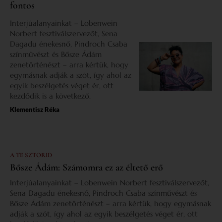
fontos
Interjúalanyainkat – Lobenwein
Norbert fesztiválszervezőt, Sena
Dagadu énekesnő, Pindroch Csaba
színművészt és Bősze Ádám
zenetörténészt – arra kértük, hogy
egymásnak adják a szót, így ahol az
egyik beszélgetés véget ér, ott
kezdődik is a következő.
Klementisz Réka
A TE SZTORID
Bősze Ádám: Számomra ez az éltető erő
Interjúalanyainkat – Lobenwein Norbert fesztiválszervezőt,
Sena Dagadu énekesnő, Pindroch Csaba színművészt és
Bősze Ádám zenetörténészt – arra kértük, hogy egymásnak
adják a szót, így ahol az egyik beszélgetés véget ér, ott