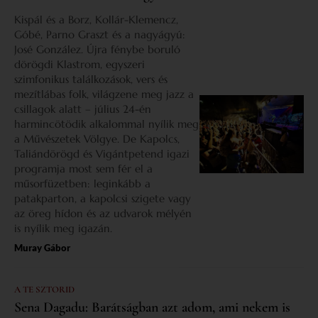
Kispál és a Borz, Kollár-Klemencz,
Góbé, Parno Graszt és a nagyágyú:
José González. Újra fénybe boruló
dörögdi Klastrom, egyszeri
szimfonikus találkozások, vers és
mezítlábas folk, világzene meg jazz a
csillagok alatt – július 24-én
harmincötödik alkalommal nyílik meg
a Művészetek Völgye. De Kapolcs,
Taliándörögd és Vigántpetend igazi
programja most sem fér el a
műsorfüzetben: leginkább a
patakparton, a kapolcsi szigete vagy
az öreg hídon és az udvarok mélyén
is nyílik meg igazán.
Muray Gábor
A TE SZTORID
Sena Dagadu: Barátságban azt adom, ami nekem is