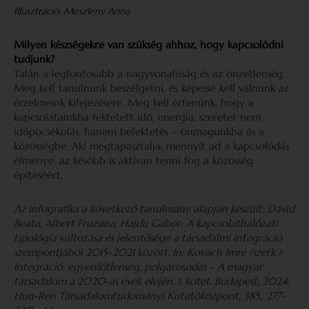
Illusztráció: Meszleny Anna
Milyen készségekre van szükség ahhoz, hogy kapcsolódni
tudjunk?
Talán a legfontosabb a nagyvonalúság és az önzetlenség.
Meg kell tanulnunk beszélgetni, és képessé kell válnunk az
érzelmeink kifejezésére. Meg kell értenünk, hogy a
kapcsolatainkba fektetett idő, energia, szeretet nem
időpocsékolás, hanem befektetés – önmagunkba és a
közösségbe. Aki megtapasztalja, mennyit ad a kapcsolódás
élménye, az később is aktívan tenni fog a közösség
építéséért.
Az infografika a következő tanulmány alapján készült: Dávid
Beáta, Albert Fruzsina, Hajdu Gábor: A kapcsolathálózati
tipológia változása és jelentősége a társadalmi integráció
szempontjából 2015–2021 között. In: Kovách Imre (szerk.):
Integráció, egyenlőtlenség, polgárosodás – A magyar
társadalom a 2020-as évek elején, 1. kötet. Budapest, 2024,
Hun-Ren Társadalomtudományi Kutatóközpont, 385., 277–