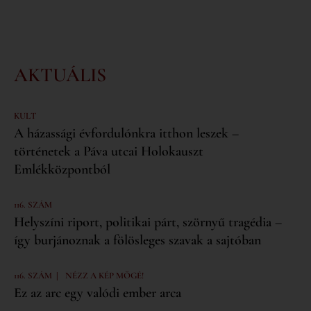
AKTUÁLIS
KULT
A házassági évfordulónkra itthon leszek –
történetek a Páva utcai Holokauszt
Emlékközpontból
116. SZÁM
Helyszíni riport, politikai párt, szörnyű tragédia –
így burjánoznak a fölösleges szavak a sajtóban
|
116. SZÁM
NÉZZ A KÉP MÖGÉ!
Ez az arc egy valódi ember arca