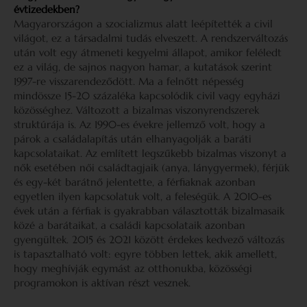
évtizedekben?
Magyarországon a szocializmus alatt leépítették a civil
világot, ez a társadalmi tudás elveszett. A rendszerváltozás
után volt egy átmeneti kegyelmi állapot, amikor feléledt
ez a világ, de sajnos nagyon hamar, a kutatások szerint
1997-re visszarendeződött. Ma a felnőtt népesség
mindössze 15-20 százaléka kapcsolódik civil vagy egyházi
közösséghez. Változott a bizalmas viszonyrendszerek
struktúrája is. Az 1990-es évekre jellemző volt, hogy a
párok a családalapítás után elhanyagolják a baráti
kapcsolataikat. Az említett legszűkebb bizalmas viszonyt a
nők esetében női családtagjaik (anya, lánygyermek), férjük
és egy-két barátnő jelentette, a férfiaknak azonban
egyetlen ilyen kapcsolatuk volt, a feleségük. A 2010-es
évek után a férfiak is gyakrabban választották bizalmasaik
közé a barátaikat, a családi kapcsolataik azonban
gyengültek. 2015 és 2021 között érdekes kedvező változás
is tapasztalható volt: egyre többen lettek, akik amellett,
hogy meghívják egymást az otthonukba, közösségi
programokon is aktívan részt vesznek.