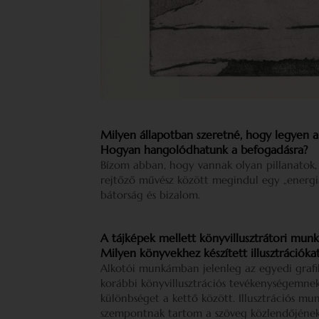
Milyen állapotban szeretné, hogy legyen a
Hogyan hangolódhatunk a befogadásra?
Bízom abban, hogy vannak olyan pillanatok,
rejtőző művész között megindul egy „energia
bátorság és bizalom.
A tájképek mellett könyvillusztrátori munká
Milyen könyvekhez készített illusztrációka
Alkotói munkámban jelenleg az egyedi grafi
korábbi könyvillusztrációs tevékenységemne
különbséget a kettő között. Illusztrációs m
szempontnak tartom a szöveg közlendőjének