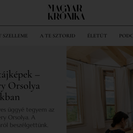
Y SZELLEME
A TE SZTORID
ÉLETÚT
PODC
tájképek –
éry Orsolya
okban
yes üggyé tegyem az
éry Orsolya. A
ról beszélgettünk.