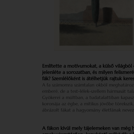
Említette a motívumokat, a külső világból é
jelenléte a sorozatban, és milyen felisme
fák? Szemlélőként is átélhetjük rajtuk kere
A fa számomra számtalan okból meghatározó
emberé, de a test-lélek-szellem hármasát tal
Gyökerei a múltban, a tudatalattiban kapaszk
koronája az égbe, a mitikus jövőbe törekszi
ábrázolt fákat a hagyomány életfának nevezet
A fákon kívül mely tájelemeken van még 