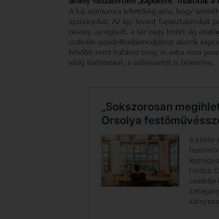
amely visszatérően „kapuként” működik a
A táj számomra lehetőség arra, hogy személy
igazságokat. Az így levont tapasztalatokat 
ösvény, az égbolt, a sár vagy letört ág an
szakrális gondolkodásmódjához akarok kapc
felsőbb rend határoz meg, és soha nem puszt
világ történéseit, a művészetet is beleértve.