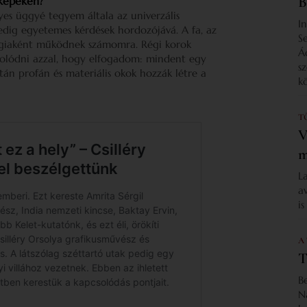
B
 képeken?
es üggyé tegyem általa az univerzális
I
pedig egyetemes kérdések hordozójává. A fa, az
S
alógiaként működnek számomra. Régi korok
Á
solódni azzal, hogy elfogadom: mindent egy
s
án profán és materiális okok hozzák létre a
k
T
V
m
L
a
i
A
T
B
N