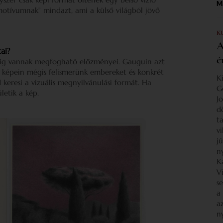
Ma
„motívumnak” mindazt, ami a külső világból jövő
K
A
ai?
é
ndig vannak megfogható előzményei. Gauguin azt
 a képein mégis felismerünk embereket és konkrét
K
d keresi a vizuális megnyilvánulási formát. Ha
G
letik a kép.
J
d
ta
v
j
n
K
V
s
a
a
n