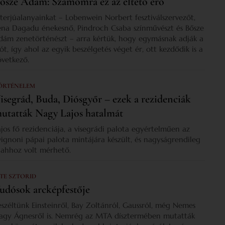
ősze Ádám: Számomra ez az éltető erő
nterjúalanyainkat – Lobenwein Norbert fesztiválszervezőt,
ena Dagadu énekesnő, Pindroch Csaba színművészt és Bősze
dám zenetörténészt – arra kértük, hogy egymásnak adják a
zót, így ahol az egyik beszélgetés véget ér, ott kezdődik is a
övetkező.
ÖRTÉNELEM
isegrád, Buda, Diósgyőr – ezek a rezidenciák
utatták Nagy Lajos hatalmát
ajos fő rezidenciája, a visegrádi palota egyértelműen az
vignoni pápai palota mintájára készült, és nagyságrendileg
s ahhoz volt mérhető.
 TE SZTORID
udósok arcképfestője
eszéltünk Einsteinről, Bay Zoltánról, Gaussról, még Nemes
agy Ágnesről is. Nemrég az MTA dísztermében mutatták