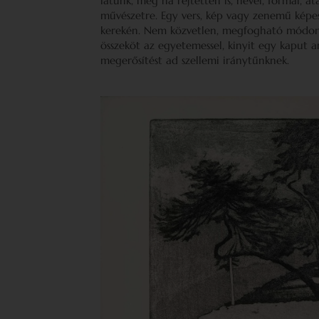
látunk, még ha rejtetten is, nevel, formál, át
művészetre. Egy vers, kép vagy zenemű képes 
kerekén. Nem közvetlen, megfogható módon, 
összeköt az egyetemessel, kinyit egy kaput a
megerősítést ad szellemi iránytűnknek.