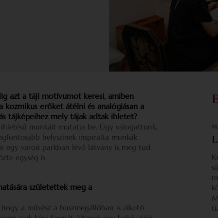
ig azt a táji motívumot keresi, amiben
a kozmikus erőket átélni és analógiásan a
ás tájképeihez mely tájak adtak ihletet?
ji ihletésű munkáit mutatja be. Úgy válogattunk,
M
gfontosabb helyszínek inspirálta munkák
L
de egy városi parkban lévő látvány is meg tud
K
özte egység is.
s
m
hatására születettek meg a
k
M
, hogy a művész a buszmegállóban is alkotó
t
zer csak képi formát öltenek egy belső vízió