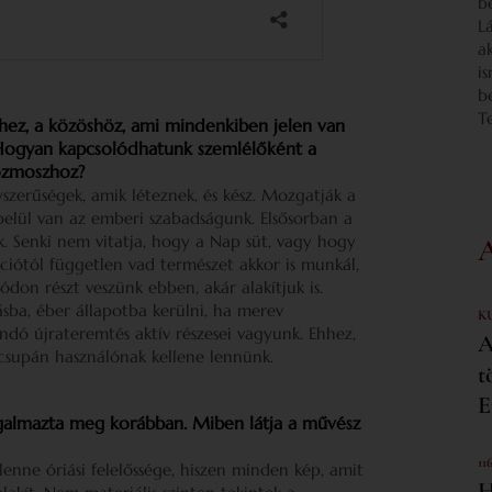
b
L
a
i
b
T
yhez, a közöshöz, ami mindenkiben jelen van
 Hogyan kapcsolódhatunk szemlélőként a
kozmoszhoz?
szerűségek, amik léteznek, és kész. Mozgatják a
 belül van az emberi szabadságunk. Elsősorban a
. Senki nem vitatja, hogy a Nap süt, vagy hogy
ációtól független vad természet akkor is munkál,
don részt veszünk ebben, akár alakítjuk is.
ásba, éber állapotba kerülni, ha merev
K
ndó újrateremtés aktív részesei vagyunk. Ehhez,
A
csupán használónak kellene lennünk.
t
E
ogalmazta meg korábban. Miben látja a művész
11
enne óriási felelőssége, hiszen minden kép, amit
H