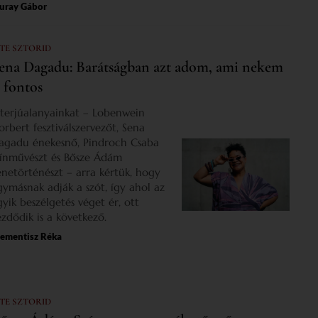
uray Gábor
 TE SZTORID
ena Dagadu: Barátságban azt adom, ami nekem
s fontos
nterjúalanyainkat – Lobenwein
orbert fesztiválszervezőt, Sena
agadu énekesnő, Pindroch Csaba
zínművészt és Bősze Ádám
enetörténészt – arra kértük, hogy
gymásnak adják a szót, így ahol az
gyik beszélgetés véget ér, ott
ezdődik is a következő.
lementisz Réka
 TE SZTORID