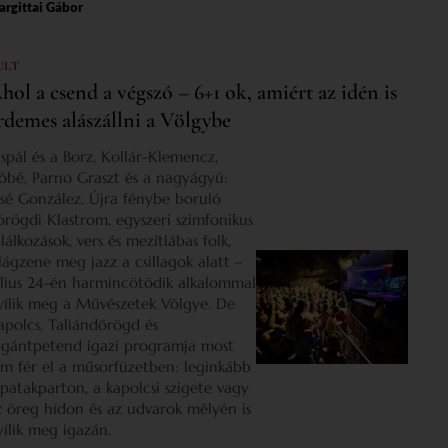
rgittai Gábor
ULT
hol a csend a végszó – 6+1 ok, amiért az idén is
rdemes alászállni a Völgybe
ispál és a Borz, Kollár-Klemencz,
óbé, Parno Graszt és a nagyágyú:
osé González. Újra fénybe boruló
örögdi Klastrom, egyszeri szimfonikus
lálkozások, vers és mezítlábas folk,
ilágzene meg jazz a csillagok alatt –
úlius 24-én harmincötödik alkalommal
yílik meg a Művészetek Völgye. De
apolcs, Taliándörögd és
igántpetend igazi programja most
em fér el a műsorfüzetben: leginkább
 patakparton, a kapolcsi szigete vagy
z öreg hídon és az udvarok mélyén is
yílik meg igazán.