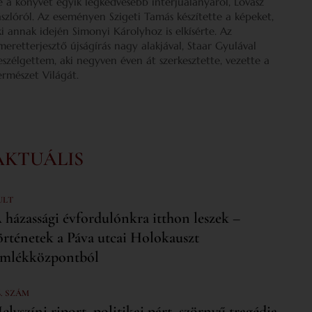
e a könyvét egyik legkedvesebb interjúalanyáról, Lovász
ászlóról. Az eseményen Szigeti Tamás készítette a képeket,
ki annak idején Simonyi Károlyhoz is elkísérte. Az
smeretterjesztő újságírás nagy alakjával, Staar Gyulával
eszélgettem, aki negyven éven át szerkesztette, vezette a
ermészet Világát.
AKTUÁLIS
ULT
 házassági évfordulónkra itthon leszek –
örténetek a Páva utcai Holokauszt
mlékközpontból
6. SZÁM
elyszíni riport, politikai párt, szörnyű tragédia