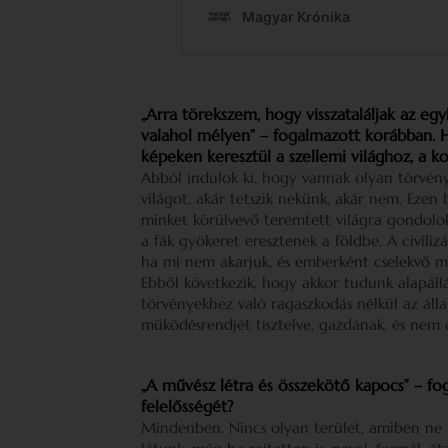
„Arra törekszem, hogy visszataláljak az eg
valahol mélyen” – fogalmazott korábban.
képeken keresztül a szellemi világhoz, a 
Abból indulok ki, hogy vannak olyan törvény
világot, akár tetszik nekünk, akár nem. Ezen
minket körülvevő teremtett világra gondolok
a fák gyökeret eresztenek a földbe. A civiliz
ha mi nem akarjuk, és emberként cselekvő mó
Ebből következik, hogy akkor tudunk alapáll
törvényekhez való ragaszkodás nélkül az álla
működésrendjét tisztelve, gazdának, és nem 
„A művész létra és összekötő kapocs” – f
felelősségét?
Mindenben. Nincs olyan terület, amiben ne l