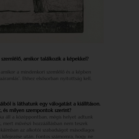
 szemlélő, amikor találkozik a képekkel?
 amikor a mindenkori szemlélő és a képben
áramlás”. Ehhez elsősorban nyitottság kell,
iból is láthatunk egy válogatást a kiállításon.
t, és milyen szempontok szerint?
ka áll a középpontban, mégis helyet adtunk
k, mert művészi hozzáállásban nem teszek
unkáimban az alkotói szabadságot másodlagos
 kifejezése után. Fontos számomra, hogy ne