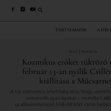
TARTALMAINK
A HEL
|
KULT
PROGRAM
Kozmikus erőket tükröző 
február 13-án nyílik Csill
kiállítása a Műcsarn
A táj számomra lehetőség arra, hogy személ
univerzális igazságokat – mondja Csill
grafikusművésszel SÁR-ARANY című tárlatá