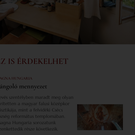
EZ IS ÉRDEKELHET
AGNA HUNGARIA
ángoló mennyezet
evés szentélyben maradt meg olyan
űrítetten a magyar falusi középkor
isztikája, mint a felvidéki Csécs
özség református templomában.
agna Hungaria sorozatunk
izenkettedik része következik.