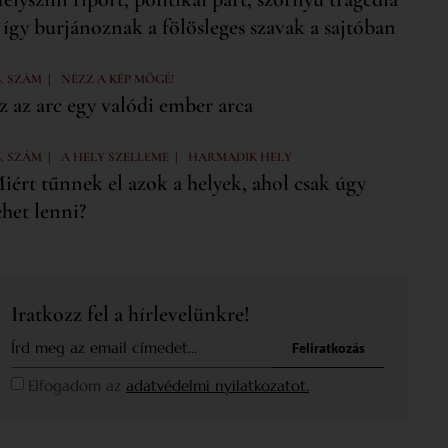
 így burjánoznak a fölösleges szavak a sajtóban
|
6. SZÁM
NÉZZ A KÉP MÖGÉ!
z az arc egy valódi ember arca
|
|
6. SZÁM
A HELY SZELLEME
HARMADIK HELY
iért tűnnek el azok a helyek, ahol csak úgy
ehet lenni?
Iratkozz fel a hírlevelünkre!
Feliratkozás
Elfogadom az
adatvédelmi nyilatkozatot.