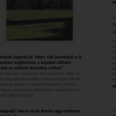
M
A
S
i
I
N
D
rkező inspirációt. Miért vált jelentőssé a fa
s
résekben segíthetnek a képeken látható
z
sztül az említett kozmikus erőket?
e
 motívum: felépítése háromosztatú, mint az
e
án még karakteresebben lehet kifejezni általa.
k
odnak, törzse a tudat jelenidejére utalhat,
K
k. Egyes munkáimon kifejezetten kapcsolom az
t jelképes fájával.
A
hangsúly? Van-e olyan forma vagy motívum,