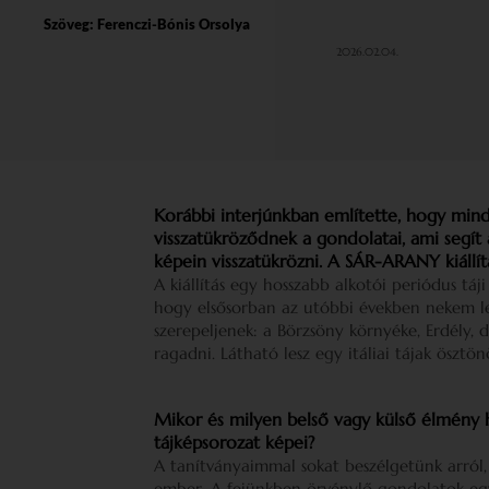
Szöveg:
Ferenczi-Bónis Orsolya
2026.02.04.
Korábbi interjúnkban említette, hogy mind
visszatükröződnek a gondolatai, ami segít 
képein visszatükrözni. A SÁR-ARANY kiállít
A kiállítás egy hosszabb alkotói periódus tá
hogy elsősorban az utóbbi években nekem le
szerepeljenek: a Börzsöny környéke, Erdély, 
ragadni. Látható lesz egy itáliai tájak ösztön
Mikor és milyen belső vagy külső élmény 
tájképsorozat képei?
A tanítványaimmal sokat beszélgetünk arról
ember. A fejünkben örvénylő gondolatok egys