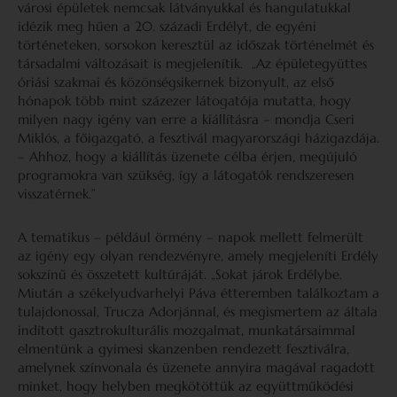
városi épületek nemcsak látványukkal és hangulatukkal
idézik meg hűen a 20. századi Erdélyt, de egyéni
történeteken, sorsokon keresztül az időszak történelmét és
társadalmi változásait is megjelenítik. „Az épületegyüttes
óriási szakmai és közönségsikernek bizonyult, az első
hónapok több mint százezer látogatója mutatta, hogy
milyen nagy igény van erre a kiállításra – mondja Cseri
Miklós, a főigazgató, a fesztivál magyarországi házigazdája.
– Ahhoz, hogy a kiállítás üzenete célba érjen, megújuló
programokra van szükség, így a látogatók rendszeresen
visszatérnek.”
A tematikus – például örmény – napok mellett felmerült
az igény egy olyan rendezvényre, amely megjeleníti Erdély
sokszínű és összetett kultúráját. „Sokat járok Erdélybe.
Miután a székelyudvarhelyi Páva étteremben találkoztam a
tulajdonossal, Trucza Adorjánnal, és megismertem az általa
indított gasztrokulturális mozgalmat, munkatársaimmal
elmentünk a gyimesi skanzenben rendezett fesztiválra,
amelynek színvonala és üzenete annyira magával ragadott
minket, hogy helyben megkötöttük az együttműködési