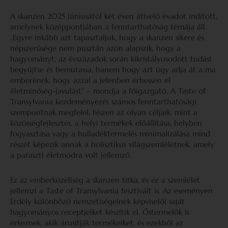
A skanzen 2025 júniusától két éven átívelő évadot indított,
amelynek középpontjában a fenntarthatóság témája áll.
„Egyre inkább azt tapasztaljuk, hogy a skanzen sikere és
népszerűsége nem pusztán azon alapszik, hogy a
hagyományt, az évszázadok során kikristályosodott tudást
begyűjtse és bemutassa, hanem hogy azt úgy adja át a ma
emberének, hogy azzal a jelenben érhessen el
életminőség-javulást” – mondja a főigazgató. A Taste of
Transylvania kezdeményezés számos fenntarthatósági
szempontnak megfelel, hiszen az olyan céljaik, mint a
közösségfejlesztés, a helyi termékek előállítása, helyben
fogyasztása vagy a hulladéktermelés minimalizálása mind
részét képezik annak a holisztikus világszemléletnek, amely
a paraszti életmódra volt jellemző.
Ez az emberközeliség a skanzen titka, és ez a szemlélet
jellemzi a Taste of Transylvania fesztivált is. Az eseményen
Erdély különböző nemzetiségeinek képviselői saját
hagyományos receptjeiket készítik el. Őstermelők is
érkeznek, akik árusítják termékeiket, és ezekből az