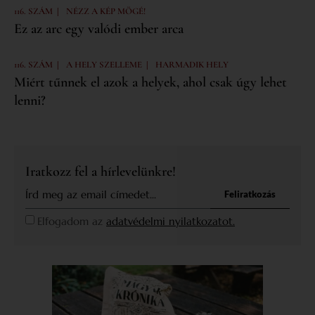
|
116. SZÁM
NÉZZ A KÉP MÖGÉ!
Ez az arc egy valódi ember arca
|
|
116. SZÁM
A HELY SZELLEME
HARMADIK HELY
Miért tűnnek el azok a helyek, ahol csak úgy lehet
lenni?
Iratkozz fel a hírlevelünkre!
Feliratkozás
Elfogadom az
adatvédelmi nyilatkozatot.