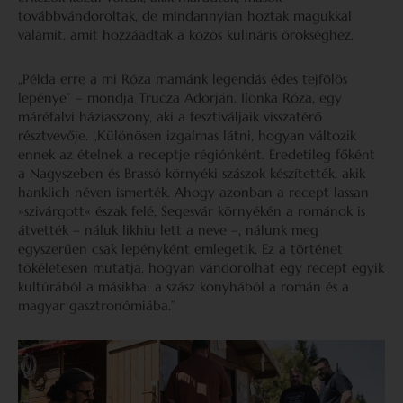
továbbvándoroltak, de mindannyian hoztak magukkal
valamit, amit hozzáadtak a közös kulináris örökséghez.
„Példa erre a mi Róza mamánk legendás édes tejfölös
lepénye” – mondja Trucza Adorján. Ilonka Róza, egy
máréfalvi háziasszony, aki a fesztiváljaik visszatérő
résztvevője. „Különösen izgalmas látni, hogyan változik
ennek az ételnek a receptje régiónként. Eredetileg főként
a Nagyszeben és Brassó környéki szászok készítették, akik
hanklich néven ismerték. Ahogy azonban a recept lassan
»szivárgott« észak felé, Segesvár környékén a románok is
átvették – náluk likhiu lett a neve –, nálunk meg
egyszerűen csak lepényként emlegetik. Ez a történet
tökéletesen mutatja, hogyan vándorolhat egy recept egyik
kultúrából a másikba: a szász konyhából a román és a
magyar gasztronómiába.”