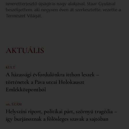
ismeretterjesztő újságírás nagy alakjával, Staar Gyulával
beszélgettem, aki negyven éven át szerkesztette, vezette a
Természet Világát.
AKTUÁLIS
KULT
A házassági évfordulónkra itthon leszek –
történetek a Páva utcai Holokauszt
Emlékközpontból
116. SZÁM
Helyszíni riport, politikai párt, szörnyű tragédia –
így burjánoznak a fölösleges szavak a sajtóban