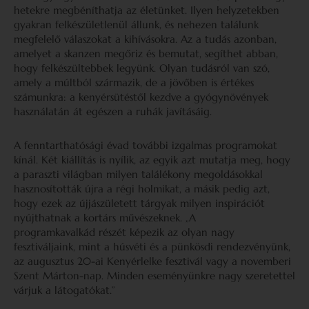
hetekre megbéníthatja az életünket. Ilyen helyzetekben
gyakran felkészületlenül állunk, és nehezen találunk
megfelelő válaszokat a kihívásokra. Az a tudás azonban,
amelyet a skanzen megőriz és bemutat, segíthet abban,
hogy felkészültebbek legyünk. Olyan tudásról van szó,
amely a múltból származik, de a jövőben is értékes
számunkra: a kenyérsütéstől kezdve a gyógynövények
használatán át egészen a ruhák javításáig.
A fenntarthatósági évad további izgalmas programokat
kínál. Két kiállítás is nyílik, az egyik azt mutatja meg, hogy
a paraszti világban milyen találékony megoldásokkal
hasznosították újra a régi holmikat, a másik pedig azt,
hogy ezek az újjászületett tárgyak milyen inspirációt
nyújthatnak a kortárs művészeknek. „A
programkavalkád részét képezik az olyan nagy
fesztiváljaink, mint a húsvéti és a pünkösdi rendezvényünk,
az augusztus 20-ai Kenyérlelke fesztivál vagy a novemberi
Szent Márton-nap. Minden eseményünkre nagy szeretettel
várjuk a látogatókat.”