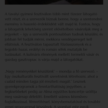
A tavalyi gyimesi fesztiválon több mint tízezer látogató
vett részt, és a szervezők bíznak benne, hogy a szentendrei
esemény is hasonló érdeklődést vált majd ki. Fontos, hogy
a látogatók lehetőség szerint elővételben vásárolják meg a
jegyeket – így a szervezők pontosabban tudnak készülni, és
jobban fel tudják mérni, mekkora vendégsereget kell
ellátniuk. A fesztiválon tapasztalt főzőasszonyok és a
legjobb hazai, erdélyi és román séfek mutatják be
tudásukat. A kulináris élmények mellett termelői vásár és
gazdag gasztropiac is várja majd a látogatókat.
„Nagy reményekkel készülünk” – mondja a fő szervező. –
Egy összkulturális fesztivált szeretnénk létrehozni, ahol a
család minden tagja jól érezheti magát.” Lesznek
gyerekprogramok a fenntarthatóság jegyében, a
legkisebbeket pedig az Alma együttes koncertje szólítja
meg vasárnap délelőtt. Emellett számos kézműves-
foglalkozással, filmvetítéssel, könyvbemutatóval és további
zenei programmal készülnek. A szombat este egyik