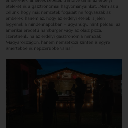
emberének, amelyek képesek trendivé tenni az erdélyi
ételeket és a gasztronómiai hagyományainkat. „Nem az a
célunk, hogy más nemzetek fogásait ne fogyasszák az
emberek, hanem az, hogy az erdélyi ételek is jelen
legyenek a mindennapokban – ugyanúgy, mint például az
amerikai eredetű hamburger vagy az olasz pizza.
Szeretnénk, ha az erdélyi gasztronómia nemcsak
Magyarországon, hanem nemzetközi szinten is egyre
ismertebbé és népszerűbbé válna.”