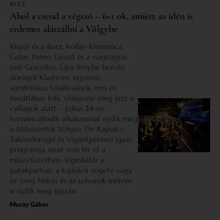
KULT
Ahol a csend a végszó – 6+1 ok, amiért az idén is
érdemes alászállni a Völgybe
Kispál és a Borz, Kollár-Klemencz,
Góbé, Parno Graszt és a nagyágyú:
José González. Újra fénybe boruló
dörögdi Klastrom, egyszeri
szimfonikus találkozások, vers és
mezítlábas folk, világzene meg jazz a
csillagok alatt – július 24-én
harmincötödik alkalommal nyílik meg
a Művészetek Völgye. De Kapolcs,
Taliándörögd és Vigántpetend igazi
programja most sem fér el a
műsorfüzetben: leginkább a
patakparton, a kapolcsi szigete vagy
az öreg hídon és az udvarok mélyén
is nyílik meg igazán.
Muray Gábor