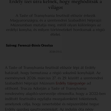
Erdély ízei útra kelnek, hogy meghódítsák a
világot
A Taste of Transylvania fesztivál először érkezik
Magyarországra, és a szentendrei Szabadtéri Néprajzi
Múzeumban mutatja meg, mitől olyan különleges az
erdélyi konyha, és milyen történeteket hordoznak a régió
ételei.
Szöveg:
Ferenczi-Bónis Orsolya
2026.03.12.
A Taste of Transylvania fesztivál először lépi át Erdély
határait, hogy bemutassa a régió sokszínű konyháját. Az
eseménynek 2026. március 27. és 29. között a szentendrei
Szabadtéri Néprajzi Múzeum
Erdély tájegysége
ad
otthont. Trucza Adorján a Taste of Transylvania
rendezvény alapító-szervezője elmondta, hogy a 2022-ben
indított fesztiválra egyfajta mozgalomként tekintenek,
amelynek célja, hogy ismertebbé és népszerűbbé tegye
Erdély gazdag gasztronómiáját. Az indulás óta négy