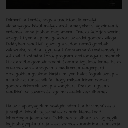
Felmerül a kérdés, hogy a tradicionális erdélyi
alapanyagok közül melyek azok, amelyeket világszinten is
érdemes lenne jobban megismerni. Trucza Adorján szerint
az egyik ilyen alapanyagcsoport az erdei gombák világa.
Erdélyben rendkívül gazdag a vadon termő gombák
választéka, ráadásul gyűjtésük fenntartható tevékenység is:
sok család számára közös program, amikor együtt mennek
ki az erdőbe gombát szedni. Szerinte izgalmas lenne, ha az
éttermekben – ahogyan a mediterrán tengerparti
országokban gyakran kiírják, milyen halat fogtak aznap –
nálunk azt tüntetnék fel, hogy milyen frissen szedett
gombák érkeztek aznap a konyhára. Ezekből ugyanis
rendkívül változatos és izgalmas ételek készülhetnek.
Ha az alapanyagok minőségét nézzük, a bárányhús és a
juhtejből készült tejtermékek szintén kiemelkedő
lehetőséget jelentenek. Erdélyben található a világ egyik
legjobb gyepkultúrája – ezt számos kutatás is alátámasztja.