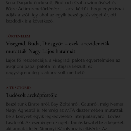
Sena Dagadu énekesnő, Pindroch Csaba színművészt és
Bősze Ádám zenetörténészt – arra kértük, hogy egymásnak
adják a szót, így ahol az egyik beszélgetés véget ér, ott
kezdődik is a következő.
TÖRTÉNELEM
Visegrád, Buda, Diósgyőr – ezek a rezidenciák
mutatták Nagy Lajos hatalmát
Lajos fő rezidenciája, a visegrádi palota egyértelműen az
avignoni pápai palota mintájára készült, és
nagyságrendileg is ahhoz volt mérhető.
A TE SZTORID
Tudósok arcképfestője
Beszéltünk Einsteinről, Bay Zoltánról, Gaussról, még Nemes
Nagy Ágnesről is. Nemrég az MTA dísztermében mutatták
be a könyvét egyik legkedvesebb interjúalanyáról, Lovász
Lászlóról. Az eseményen Szigeti Tamás készítette a képeket,
aki annak idején Simonyi Károlyhoz is elkísérte. Az