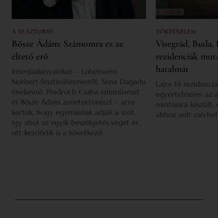
A TE SZTORID
TÖRTÉNELEM
Bősze Ádám: Számomra ez az
Visegrád, Buda, 
éltető erő
rezidenciák mut
hatalmát
Interjúalanyainkat – Lobenwein
Norbert fesztiválszervezőt, Sena Dagadu
Lajos fő rezidenciá
énekesnő, Pindroch Csaba színművészt
egyértelműen az a
és Bősze Ádám zenetörténészt – arra
mintájára készült,
kértük, hogy egymásnak adják a szót,
ahhoz volt mérhet
így ahol az egyik beszélgetés véget ér,
ott kezdődik is a következő.