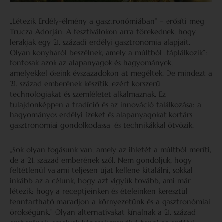
„Létezik Erdély-élmény a gasztronómiában” – erősíti meg
Trucza Adorján. A fesztiválokon arra törekednek, hogy
lerakják egy 21. századi erdélyi gasztronómia alapjait.
Olyan konyháról beszélnek, amely a múltból „táplálkozik”:
fontosak azok az alapanyagok és hagyományok,
amelyekkel őseink évszázadokon át megéltek. De mindezt a
21. század emberének készítik, ezért korszerű
technológiákat és szemléletet alkalmaznak. Ez
tulajdonképpen a tradíció és az innováció találkozása: a
hagyományos erdélyi ízeket és alapanyagokat kortárs
gasztronómiai gondolkodással és technikákkal ötvözik.
„Sok olyan fogásunk van, amely az ihletét a múltból meríti,
de a 21. század emberének szól. Nem gondoljuk, hogy
feltétlenül valami teljesen újat kellene kitalálni, sokkal
inkább az a célunk, hogy azt vigyük tovább, ami már
létezik: hogy a receptjeinken és ételeinken keresztül
fenntartható maradjon a környezetünk és a gasztronómiai
örökségünk.” Olyan alternatívákat kínálnak a 21. század