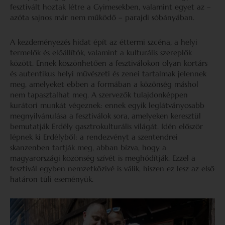
fesztivált hoztak létre a Gyimesekben, valamint egyet az –
azóta sajnos már nem működő – parajdi sóbányában.
A kezdeményezés hidat épít az éttermi szcéna, a helyi
termelők és előállítók, valamint a kulturális szereplők
között. Ennek köszönhetően a fesztiválokon olyan kortárs
és autentikus helyi művészeti és zenei tartalmak jelennek
meg, amelyeket ebben a formában a közönség máshol
nem tapasztalhat meg. A szervezők tulajdonképpen
kurátori munkát végeznek: ennek egyik leglátványosabb
megnyilvánulása a fesztiválok sora, amelyeken keresztül
bemutatják Erdély gasztrokulturális világát. Idén először
lépnek ki Erdélyből: a rendezvényt a szentendrei
skanzenben tartják meg, abban bízva, hogy a
magyarországi közönség szívét is meghódítják. Ezzel a
fesztivál egyben nemzetközivé is válik, hiszen ez lesz az első
határon túli eseményük.