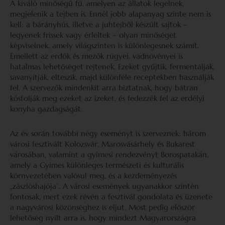
A kiváló minőségű fű, amelyen az állatok legelnek,
megjelenik a tejben is. Ennél jobb alapanyag szinte nem is
kell: a bárányhús, illetve a juhtejből készült sajtok –
legyenek frissek vagy érleltek – olyan minőséget
képviselnek, amely világszinten is különlegesnek számít.
Emellett az erdők és mezők rügyei, vadnövényei is
hatalmas lehetőséget rejtenek. Ezeket gyűjtik, fermentálják,
savanyítják, elteszik, majd különféle receptekben használják
fel. A szervezők mindenkit arra biztatnak, hogy bátran
kóstolják meg ezeket az ízeket, és fedezzék fel az erdélyi
konyha gazdagságát.
Az év során további négy eseményt is szerveznek: három
városi fesztivált Kolozsvár, Marosvásárhely és Bukarest
városában, valamint a gyimesi rendezvényt Borospatakán,
amely a Gyimes különleges természeti és kulturális
környezetében valósul meg, és a kezdeményezés
„zászlóshajója”. A városi események ugyanakkor szintén
fontosak, mert ezek révén a fesztivál gondolata és üzenete
a nagyvárosi közönséghez is eljut. Most pedig először
lehetőség nyílt arra is, hogy mindezt Magyarországra