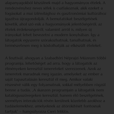
alapanyagokból készülnek majd a hagyományos ételek. A
rendezvényhez neves séfek is csatlakoznak, akik ezeket a
fogásokat a mai ízlésvilághoz és gasztronómiai kultúrához
igazítva újragondolják. A bemutatókat beszélgetések
követik, ahol szó esik a hagyományok jelentőségéről, az
ételek érdekességeiről, valamint arról is, milyen új
irányokat lehet bevezetni a modern konyhában. Így a
látogatók egyszerre szórakozhatnak, tanulhatnak, és
természetesen meg is kóstolhatják az elkészült ételeket.
A fesztivál, ahogyan a Szabadtéri Néprajzi Múzeum többi
programja, lehetőséget ad arra, hogy a látogatók az
élményeken keresztül ismereteket szerezzenek. Azok az
ismeretek maradnak meg igazán, amelyeket az ember a
saját tapasztalásán keresztül él meg. Amikor valaki
részesévé válik egy folyamatnak, sokkal mélyebben rögzül
benne a tudás. „A skanzen programjain a látogatók nem
katalógusszövegeken keresztül, hanem élő beszélgetések,
személyes interakciók révén kerülnek közelebb azokhoz a
tudáselemekhez, amelyeknek az átörökítését fontosnak
tartjuk” – hangsúlyozza Cseri Miklós.