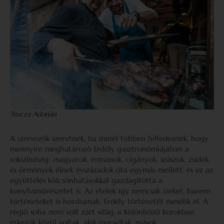
Trucza Adorján
A szervezők szeretnék, ha minél többen felfedeznék, hogy
mennyire meghatározó Erdély gasztronómiájában a
sokszínűség: magyarok, románok, cigányok, szászok, zsidók
és örmények élnek évszázadok óta egymás mellett, és ez az
együttélés kölcsönhatásokkal gazdagította a
konyhaművészetet is. Az ételek így nemcsak ízeket, hanem
történeteket is hordoznak: Erdély történetét mesélik el. A
régió soha nem volt zárt világ, a különböző korokban
érkezők közül voltak, akik maradtak, mások