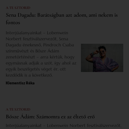
A TE SZTORID
Sena Dagadu: Barátságban azt adom, ami nekem is
fontos
Interjúalanyainkat – Lobenwein
Norbert fesztiválszervezőt, Sena
Dagadu énekesnő, Pindroch Csaba
színművészt és Bősze Ádám
zenetörténészt – arra kértük, hogy
egymásnak adják a szót, így ahol az
egyik beszélgetés véget ér, ott
kezdődik is a következő.
Klementisz Réka
A TE SZTORID
Bősze Ádám: Számomra ez az éltető erő
Interjúalanyainkat – Lobenwein Norbert fesztiválszervezőt,