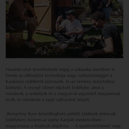
Hasonló utat követhetünk végig a zakuszka esetében is.
Ennek az elkészítési technikája nagy valószínűséggel a
Kaukázus vidékéről származik, és az örmény konyhához
köthető. A recept idővel eljutott Erdélybe, ahol a
románok, a székelyek és a magyarok egyaránt magukénak
érzik, és mindenki a saját változatát készíti.
„Rengeteg ilyen kézzelfogható példát találunk nemcsak
Erdélyben, hanem az egész Kárpát-medencében –
magyarázza a fesztivál alapítója. – A gasztrotörténet vagy