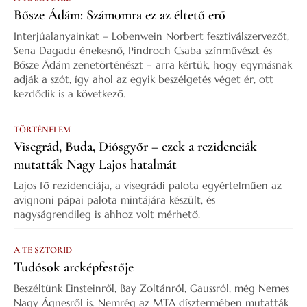
Bősze Ádám: Számomra ez az éltető erő
Interjúalanyainkat – Lobenwein Norbert fesztiválszervezőt,
Sena Dagadu énekesnő, Pindroch Csaba színművészt és
Bősze Ádám zenetörténészt – arra kértük, hogy egymásnak
adják a szót, így ahol az egyik beszélgetés véget ér, ott
kezdődik is a következő.
TÖRTÉNELEM
Visegrád, Buda, Diósgyőr – ezek a rezidenciák
mutatták Nagy Lajos hatalmát
Lajos fő rezidenciája, a visegrádi palota egyértelműen az
avignoni pápai palota mintájára készült, és
nagyságrendileg is ahhoz volt mérhető.
A TE SZTORID
Tudósok arcképfestője
Beszéltünk Einsteinről, Bay Zoltánról, Gaussról, még Nemes
Nagy Ágnesről is. Nemrég az MTA dísztermében mutatták