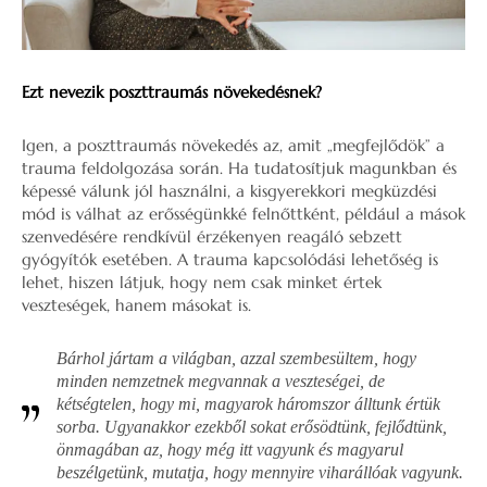
Ezt nevezik poszttraumás növekedésnek?
Igen, a poszttraumás növekedés az, amit „megfejlődök” a
trauma feldolgozása során. Ha tudatosítjuk magunkban és
képessé válunk jól használni, a kisgyerekkori megküzdési
mód is válhat az erősségünkké felnőttként, például a mások
szenvedésére rendkívül érzékenyen reagáló sebzett
gyógyítók esetében. A trauma kapcsolódási lehetőség is
lehet, hiszen látjuk, hogy nem csak minket értek
veszteségek, hanem másokat is.
Bárhol jártam a világban, azzal szembesültem, hogy
minden nemzetnek megvannak a veszteségei, de
kétségtelen, hogy mi, magyarok háromszor álltunk értük
sorba. Ugyanakkor ezekből sokat erősödtünk, fejlődtünk,
önmagában az, hogy még itt vagyunk és magyarul
beszélgetünk, mutatja, hogy mennyire viharállóak vagyunk.