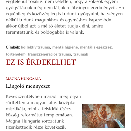
végtelenül toxikus: nem véletlen, hogy a sok-sok egyéni
gyógyításnak még nem látjuk a látványos eredményeit. Ha
egyénileg és közösségileg is tudunk gyógyulni, ha szégyen
nélkül tudunk magunkhoz és egymáshoz kapcsolódni,
akkor újból azt a méltó életet tudjuk élni, amire
teremtettünk, és boldogabbá is válunk.
,
,
,
Címkék:
kollektív trauma
mentálhigiéné
mentális egészség
,
,
történelem
transzgenerációs trauma
traumák
EZ IS ÉRDEKELHET
MAGNA HUNGARIA
Lángoló mennyezet
Kevés szentélyben maradt meg olyan
sűrítetten a magyar falusi középkor
misztikája, mint a felvidéki Csécs
község református templomában.
Magna Hungaria sorozatunk
tizenkettedik része következik.