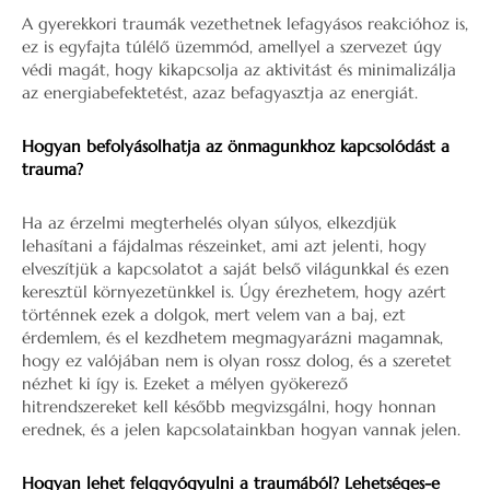
A gyerekkori traumák vezethetnek lefagyásos reakcióhoz is,
ez is egyfajta túlélő üzemmód, amellyel a szervezet úgy
védi magát, hogy kikapcsolja az aktivitást és minimalizálja
az energiabefektetést, azaz befagyasztja az energiát.
Hogyan befolyásolhatja az önmagunkhoz kapcsolódást a
trauma?
Ha az érzelmi megterhelés olyan súlyos, elkezdjük
lehasítani a fájdalmas részeinket, ami azt jelenti, hogy
elveszítjük a kapcsolatot a saját belső világunkkal és ezen
keresztül környezetünkkel is. Úgy érezhetem, hogy azért
történnek ezek a dolgok, mert velem van a baj, ezt
érdemlem, és el kezdhetem megmagyarázni magamnak,
hogy ez valójában nem is olyan rossz dolog, és a szeretet
nézhet ki így is. Ezeket a mélyen gyökerező
hitrendszereket kell később megvizsgálni, hogy honnan
erednek, és a jelen kapcsolatainkban hogyan vannak jelen.
Hogyan lehet felggyógyulni a traumából? Lehetséges-e