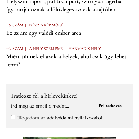
Helyszíni riport, politikai párt, szörnyű tragédia –
így burjánoznak a fölösleges szavak a sajtóban
|
116. SZÁM
NÉZZ A KÉP MÖGÉ!
Ez az arc egy valódi ember arca
|
|
116. SZÁM
A HELY SZELLEME
HARMADIK HELY
Miért tűnnek el azok a helyek, ahol csak úgy lehet
lenni?
Iratkozz fel a hírlevelünkre!
Feliratkozás
Elfogadom az
adatvédelmi nyilatkozatot.