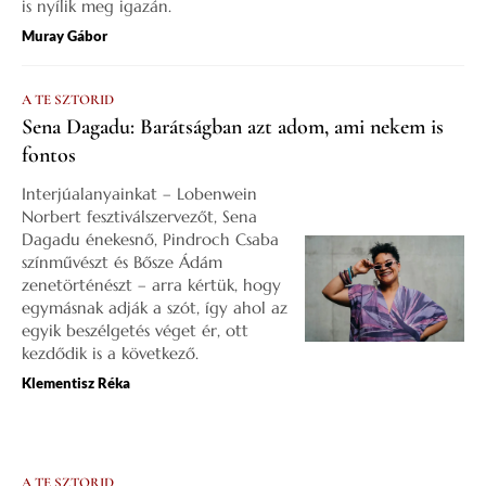
is nyílik meg igazán.
Muray Gábor
A TE SZTORID
Sena Dagadu: Barátságban azt adom, ami nekem is
fontos
Interjúalanyainkat – Lobenwein
Norbert fesztiválszervezőt, Sena
Dagadu énekesnő, Pindroch Csaba
színművészt és Bősze Ádám
zenetörténészt – arra kértük, hogy
egymásnak adják a szót, így ahol az
egyik beszélgetés véget ér, ott
kezdődik is a következő.
Klementisz Réka
A TE SZTORID