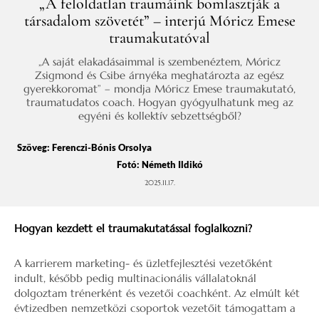
„A feloldatlan traumáink bomlasztják a
társadalom szövetét” – interjú Móricz Emese
traumakutatóval
„A saját elakadásaimmal is szembenéztem, Móricz
Zsigmond és Csibe árnyéka meghatározta az egész
gyerekkoromat” – mondja Móricz Emese traumakutató,
traumatudatos coach. Hogyan gyógyulhatunk meg az
egyéni és kollektív sebzettségből?
Szöveg:
Ferenczi-Bónis Orsolya
Fotó: Németh Ildikó
2025.11.17.
Hogyan kezdett el traumakutatással foglalkozni?
A karrierem marketing- és üzletfejlesztési vezetőként
indult, később pedig multinacionális vállalatoknál
dolgoztam trénerként és vezetői coachként. Az elmúlt két
évtizedben nemzetközi csoportok vezetőit támogattam a