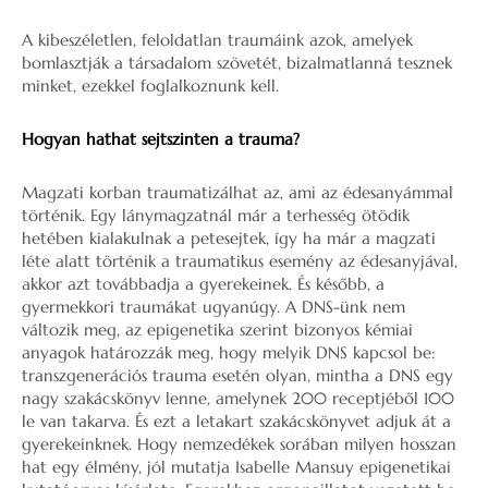
A kibeszéletlen, feloldatlan traumáink azok, amelyek
bomlasztják a társadalom szövetét, bizalmatlanná tesznek
minket, ezekkel foglalkoznunk kell.
Hogyan hathat sejtszinten a trauma?
Magzati korban traumatizálhat az, ami az édesanyámmal
történik. Egy lánymagzatnál már a terhesség ötödik
hetében kialakulnak a petesejtek, így ha már a magzati
léte alatt történik a traumatikus esemény az édesanyjával,
akkor azt továbbadja a gyerekeinek. És később, a
gyermekkori traumákat ugyanúgy. A DNS-ünk nem
változik meg, az epigenetika szerint bizonyos kémiai
anyagok határozzák meg, hogy melyik DNS kapcsol be:
transzgenerációs trauma esetén olyan, mintha a DNS egy
nagy szakácskönyv lenne, amelynek 200 receptjéből 100
le van takarva. És ezt a letakart szakácskönyvet adjuk át a
gyerekeinknek. Hogy nemzedékek sorában milyen hosszan
hat egy élmény, jól mutatja Isabelle Mansuy epigenetikai