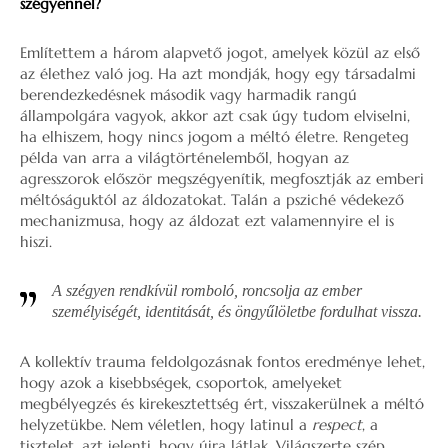
szégyennel?
Említettem a három alapvető jogot, amelyek közül az első
az élethez való jog. Ha azt mondják, hogy egy társadalmi
berendezkedésnek második vagy harmadik rangú
állampolgára vagyok, akkor azt csak úgy tudom elviselni,
ha elhiszem, hogy nincs jogom a méltó életre. Rengeteg
példa van arra a világtörténelemből, hogyan az
agresszorok először megszégyenítik, megfosztják az emberi
méltóságuktól az áldozatokat. Talán a psziché védekező
mechanizmusa, hogy az áldozat ezt valamennyire el is
hiszi.
A szégyen rendkívül romboló, roncsolja az ember
személyiségét, identitását, és öngyűlöletbe fordulhat vissza.
A kollektív trauma feldolgozásnak fontos eredménye lehet,
hogy azok a kisebbségek, csoportok, amelyeket
megbélyegzés és kirekesztettség ért, visszakerülnek a méltó
helyzetükbe. Nem véletlen, hogy latinul a
respect
, a
tisztelet, azt jelenti, hogy újra látlak. Világszerte szép