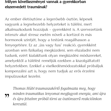
Milyen következményei vannak a gyerekkorban
elszenvedett traumának?
Az ember életösztöne a legerősebb ösztön, képesek
vagyunk a legnehezebb helyzeteket is túlélni, mert
alkalmazkodunk hozzájuk – gyerekként is. A szervezetünk
intenzív akut stressz esetén növeli a kortizol és más
hormonok szintjét, hogy a testünk reagálhasson a
fenyegetésre. Ez az „üss vagy fuss” reakció, gyerekként
azonban sem fizikailag megküzdeni, sem elszaladni nem
tudunk, ezért kialakítunk olyan megküzdési módszereket,
amelyektől a túlélést reméljük ezekben a kiszolgáltatott
helyzetekben. Ezekkel a viselkedésmódozatokkal próbáljuk
kompenzálni azt is, hogy nem tudjuk az erős érzelmi
impulzusokat kezelni.
Thomas Hübl traumaszakértő fogalmazta meg, hogy
minden traumatikus lenyomat megfagyott energia, ami újra
és újra felszínre próbál törni az ösztönszerű reakcióinkon
keresztül.