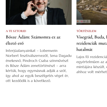
A TE SZTORID
TÖRTÉNELEM
Bősze Ádám: Számomra ez az
Visegrád, Buda, 
éltető erő
rezidenciák mut
hatalmát
Interjúalanyainkat – Lobenwein
Norbert fesztiválszervezőt, Sena Dagadu
Lajos fő rezidenciá
énekesnő, Pindroch Csaba színművészt
egyértelműen az a
és Bősze Ádám zenetörténészt – arra
mintájára készült,
kértük, hogy egymásnak adják a szót,
ahhoz volt mérhet
így ahol az egyik beszélgetés véget ér,
ott kezdődik is a következő.