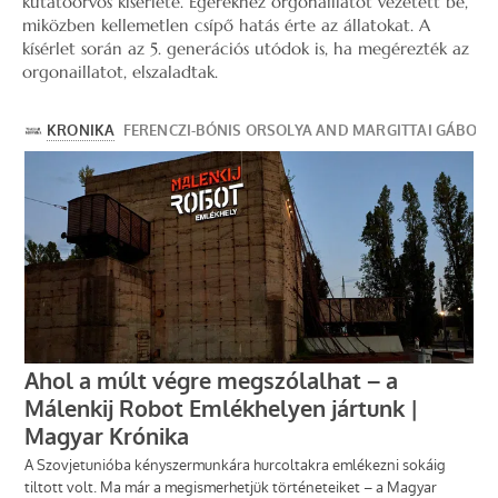
kutatóorvos kísérlete. Egerekhez orgonaillatot vezetett be,
miközben kellemetlen csípő hatás érte az állatokat. A
kísérlet során az 5. generációs utódok is, ha megérezték az
orgonaillatot, elszaladtak.