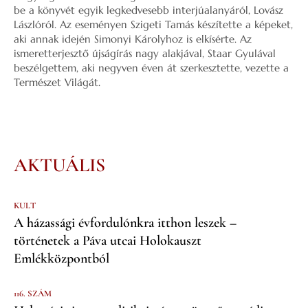
be a könyvét egyik legkedvesebb interjúalanyáról, Lovász
Lászlóról. Az eseményen Szigeti Tamás készítette a képeket,
aki annak idején Simonyi Károlyhoz is elkísérte. Az
ismeretterjesztő újságírás nagy alakjával, Staar Gyulával
beszélgettem, aki negyven éven át szerkesztette, vezette a
Természet Világát.
AKTUÁLIS
KULT
A házassági évfordulónkra itthon leszek –
történetek a Páva utcai Holokauszt
Emlékközpontból
116. SZÁM