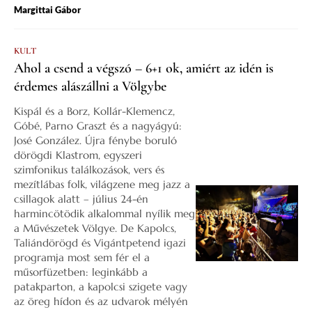
Margittai Gábor
KULT
Ahol a csend a végszó – 6+1 ok, amiért az idén is
érdemes alászállni a Völgybe
Kispál és a Borz, Kollár-Klemencz,
Góbé, Parno Graszt és a nagyágyú:
José González. Újra fénybe boruló
dörögdi Klastrom, egyszeri
szimfonikus találkozások, vers és
mezítlábas folk, világzene meg jazz a
csillagok alatt – július 24-én
harmincötödik alkalommal nyílik meg
a Művészetek Völgye. De Kapolcs,
Taliándörögd és Vigántpetend igazi
programja most sem fér el a
műsorfüzetben: leginkább a
patakparton, a kapolcsi szigete vagy
az öreg hídon és az udvarok mélyén