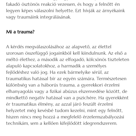
fakadó ösztönös reakció vezessen, és hogy a felnőtt én
legyen képes válaszolni helyette. Ezt hívják az árnyékaink
vagy traumáink integrálásának.
Mi a trauma?
A kérdés megválaszolásához az alapvető, az élettel
szorosan összefüggő jogainkból kell kiindulnunk. Az első a
méltó élethez, a második az elfogadó, kölcsönös tiszteleten
alapuló kapcsolatokhoz, a harmadik a személyes
fejlődéshez való jog. Ha ezek bármelyike sérül, az
traumatikus hatással bír az egyén számára. Természetesen
különbség van a háborús trauma, a gyerekkori érzelmi
elhanyagolás vagy a fizikai abúzus elszenvedése között, de
mindkettő negatív hatással van a pszichére. Ha gyerekként
ér traumatikus élmény, az azzal járó feszült érzelmi
helyzetet még kevésbé tudom kezelni, mint egy felnőtt,
hiszen nincs meg hozzá a megfelelő érzelemszabályozási
technikám, sem a kellően kifejlődött idegrendszerem.