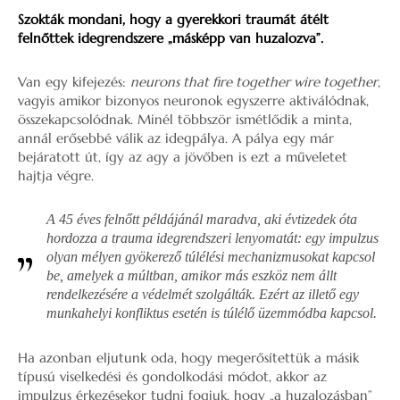
Szokták mondani, hogy a gyerekkori traumát átélt
felnőttek idegrendszere „másképp van huzalozva”.
Van egy kifejezés:
neurons that fire together wire together
,
vagyis amikor bizonyos neuronok egyszerre aktiválódnak,
összekapcsolódnak. Minél többször ismétlődik a minta,
annál erősebbé válik az idegpálya. A pálya egy már
bejáratott út, így az agy a jövőben is ezt a műveletet
hajtja végre.
A 45 éves felnőtt példájánál maradva, aki évtizedek óta
hordozza a trauma idegrendszeri lenyomatát: egy impulzus
olyan mélyen gyökerező túlélési mechanizmusokat kapcsol
be, amelyek a múltban, amikor más eszköz nem állt
rendelkezésére a védelmét szolgálták. Ezért az illető egy
munkahelyi konfliktus esetén is túlélő üzemmódba kapcsol.
Ha azonban eljutunk oda, hogy megerősítettük a másik
típusú viselkedési és gondolkodási módot, akkor az
impulzus érkezésekor tudni fogjuk, hogy „a huzalozásban”