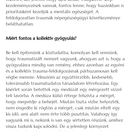
kezdeményezések vannak, fontos lenne, hogy hazánkban is
prioritásként kezeljük a mentális egészséget. A
feldolgozatlan traumák népegészségügyi következménye
beláthatatlan.
Miért fontos a kollektív gyógyulás?
Be kell építenünk a köztudatba, komolyan kell vennünk,
hogy traumatizált nemzet vagyunk, ahogyan azt is, hogy a
gyógyulásra mindig van remény, ehhez azonban az egyéni
és a kollektív trauma-feldolgozásnak párhuzamosan kell
végbe mennie. Misszióm az együttérzőbb, kedvesebb,
toleránsabb traumatudatos társadalom létrehozása. Egy
kísérlet során betettek egy medúzát egy mérgezett vízzel
teli lavórba. A medúza külső rétege felszívta a mérget,
hogy megvédje a belsejét. Miután tiszta vízbe helyezték,
nem engedte ki rögtön a mérget, csak miután eltelt egy
kis idő, ami alatt nem érte több pusztítás. Valahogy így
vagyunk mi is, nekünk is van egy sértetlen részünk, amihez
vissza tudunk kapcsolódni. De a jelenlegi környezet