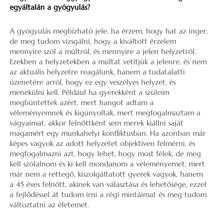
egyáltalán a gyógyulás?
A gyógyulás megbízható jele, ha érzem, hogy hat az inger,
de meg tudom vizsgálni, hogy a kiváltott érzelem
mennyire szól a múltról, és mennyire a jelen helyzetről.
Ezekben a helyzetekben a múltat vetítjük a jelenre, és nem
az aktuális helyzetre reagálunk, hanem a tudatalatti
üzenetére arról, hogy ez egy veszélyes helyzet, és
menekülni kell. Például ha gyerekként a szüleim
megbüntettek azért, mert hangot adtam a
véleményemnek és kigúnyoltak, mert megfogalmaztam a
vágyaimat, akkor felnőttként sem merek kiállni saját
magamért egy munkahelyi konfliktusban. Ha azonban már
képes vagyok az adott helyzetet objektíven felmérni, és
megfogalmazni azt, hogy lehet, hogy most félek, de meg
kell szólalnom és ki kell mondanom a véleményemet, mert
már nem a rettegő, kiszolgáltatott gyerek vagyok, hanem
a 45 éves felnőtt, akinek van választása és lehetősége, ezzel
a fejlődéssel át tudom írni a régi mintáimat és meg tudom
változtatni az életemet.