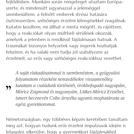
fejlődésben. Munkám során rengeteget utaztam Európa-
szerte, és mindenütt ugyanazzal a jelenséggel
szembesültem: a felnőtt emberek stressz hatására
ösztönszerűen, szélsőséges érzelmi kilengésekkel reagálnak.
Kutatni kezdtem, mi állhat e minta mögött, és rájöttem,
hogy a reakciókat olyan múltbeli sérülések okozzák,
amelyek a jelenben is rendkívül fájdalmasan hatnak. A
traumákat bizonyos helyzetek vagy ingerek hozhatják
felszínre, és ha valaki nem tudja jól szabályozni az
érzelmeit, az erős vagy szélsőséges reakciókhoz vezethet.
A saját elakadásaimmal is szembenéztem, a gyógyulási
folyamatom részeként nemzedékekre visszamenőleg
kutattam a családunk történetét, örökbefogadó nagyapám,
Móricz Zsigmond és nagyanyám, Littkei-Móricz Erzsébet,
ismert becenevén Csibe árnyéka ugyanis meghatározta az
egész gyerekkoromat.
Németországban, egy többéves képzés keretében tanultam
meg azt, hogyan tudunk erős érzelmi impulzusok idején is
lelassulni, elkerülve, hogy a gyermekkori fájdalmakból