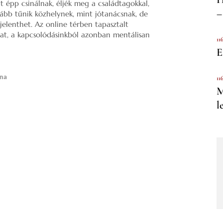
t épp csinálnak, éljék meg a családtagokkal,
–
kább tűnik közhelynek, mint jótanácsnak, de
jelenthet. Az online térben tapasztalt
 hat, a kapcsolódásinkból azonban mentálisan
11
E
ána
11
M
l