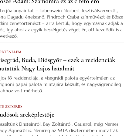
ősze Ádám: Számomra ez az éltető erő
nterjúalanyainkat – Lobenwein Norbert fesztiválszervezőt,
ena Dagadu énekesnő, Pindroch Csaba színművészt és Bősze
dám zenetörténészt – arra kértük, hogy egymásnak adják a
zót, így ahol az egyik beszélgetés véget ér, ott kezdődik is a
övetkező.
ÖRTÉNELEM
isegrád, Buda, Diósgyőr – ezek a rezidenciák
utatták Nagy Lajos hatalmát
ajos fő rezidenciája, a visegrádi palota egyértelműen az
vignoni pápai palota mintájára készült, és nagyságrendileg
s ahhoz volt mérhető.
 TE SZTORID
udósok arcképfestője
eszéltünk Einsteinről, Bay Zoltánról, Gaussról, még Nemes
agy Ágnesről is. Nemrég az MTA dísztermében mutatták