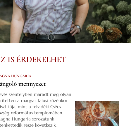
EZ IS ÉRDEKELHET
AGNA HUNGARIA
ángoló mennyezet
evés szentélyben maradt meg olyan
űrítetten a magyar falusi középkor
isztikája, mint a felvidéki Csécs
özség református templomában.
agna Hungaria sorozatunk
izenkettedik része következik.