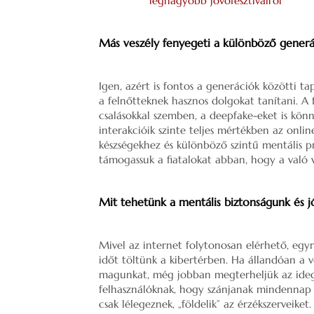
legnagyobb jövőfesztiválról
Más veszély fenyegeti a különböző generác
Igen, azért is fontos a generációk közötti t
a felnőtteknek hasznos dolgokat tanítani. A 
csalásokkal szemben, a deepfake-eket is könn
interakcióik szinte teljes mértékben az onlin
készségekhez és különböző szintű mentális p
támogassuk a fiatalokat abban, hogy a való v
Mit tehetünk a mentális biztonságunk és 
Mivel az internet folytonosan elérhető, egy
időt töltünk a kibertérben. Ha állandóan a v
magunkat, még jobban megterheljük az idegr
felhasználóknak, hogy szánjanak mindennap 
csak lélegeznek, „földelik” az érzékszerveike