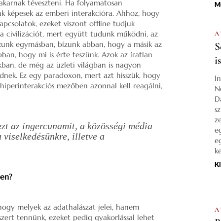
akarnak téveszteni. Ha folyamatosan
M
k képesek az emberi interakcióra. Ahhoz, hogy
apcsolatok, ezeket viszont offline tudjuk
 a civilizációt, mert együtt tudunk működni, az
A
zunk egymásban, bízunk abban, hogy a másik az
S
bban, hogy mi is érte teszünk. Azok az íratlan
i
kban, de még az üzleti világban is nagyon
dnek. Ez egy paradoxon, mert azt hisszük, hogy
I
hiperinterakciós mezőben azonnal kell reagálni,
N
D
s
z
ezt az ingercunamit, a közösségi média
e
 viselkedésünkre, illetve a
e
k
K
ben?
ogy melyek az adathalászat jelei, hanem
A
szert tennünk, ezeket pedig gyakorlással lehet