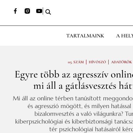
TARTALMAINK
A HEL
|
|
115. SZÁM
HÍVÓSZÓ
ADATŐRÖK
Egyre több az agresszív onl
mi áll a gátlásvesztés há
Mi áll az online térben tanúsított meggondol
és agresszió mögött, és milyen hatással 
bizalomvesztés a való világunkra? Tu
kiberpszichológiai és kiberbiztonsági tanács
tér pszichológiai hatásairól kér