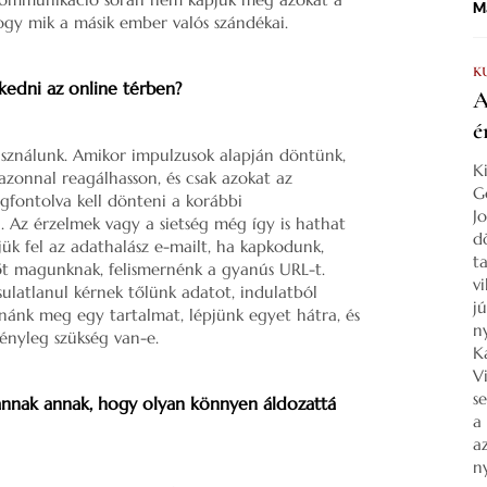
Ma
hogy mik a másik ember valós szándékai.
K
kedni az online térben?
A
é
sználunk. Amikor impulzusok alapján döntünk,
K
zonnal reagálhasson, és csak azokat az
G
gfontolva kell dönteni a korábbi
J
n. Az érzelmek vagy a sietség még így is hathat
d
ük fel az adathalász e-mailt, ha kapkodunk,
ta
őt magunknak, felismernénk a gyanús URL-t.
v
ulatlanul kérnek tőlünk adatot, indulatból
j
ánk meg egy tartalmat, lépjünk egyet hátra, és
n
tényleg szükség van-e.
K
V
s
annak annak, hogy olyan könnyen áldozattá
a
a
n