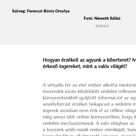
Szöveg:
Ferenczi-Bónis Orsolya
Fotó: Németh Ildikó
2025.12.12.
Hogyan érzékeli az agyunk a kiberteret? M
érkező ingereket, mint a valós világét?
A virtuális tér az első ember alkotta mester
évezredek során kifejlődött védelmi reflex
környezetünkből gyűjtött információt az ag
veszélyforrást érzékel, bekapcsol a védelmi
ingerek azonban nem érik el az offline vilá
még annyi időt online környezetben, hogy ki
védelmi mechanizmusok. A való világban az 
a hozzánk szóló másik ember mimikáját, hang
leggyakrabban alkalmazott szöveges alapú