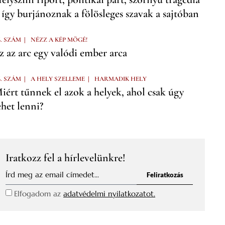
 így burjánoznak a fölösleges szavak a sajtóban
|
6. SZÁM
NÉZZ A KÉP MÖGÉ!
z az arc egy valódi ember arca
|
|
6. SZÁM
A HELY SZELLEME
HARMADIK HELY
iért tűnnek el azok a helyek, ahol csak úgy
ehet lenni?
Iratkozz fel a hírlevelünkre!
Feliratkozás
Elfogadom az
adatvédelmi nyilatkozatot.