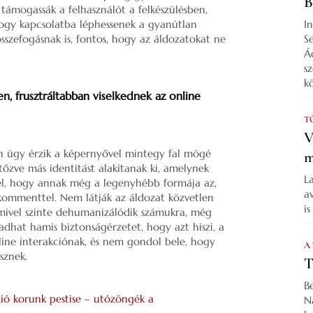
B
támogassák a felhasználót a felkészülésben,
hogy kapcsolatba léphessenek a gyanútlan
I
összefogásnak is, fontos, hogy az áldozatokat ne
S
Á
s
k
n, frusztráltabban viselkednek az online
T
V
an úgy érzik a képernyővel mintegy fal mögé
m
tőzve más identitást alakítanak ki, amelynek
L
l, hogy annak még a legenyhébb formája az,
a
 kommenttel. Nem látják az áldozat közvetlen
i
gy mivel szinte dehumanizálódik számukra, még
adhat hamis biztonságérzetet, hogy azt hiszi, a
line interakciónak, és nem gondol bele, hogy
A
sznek.
T
B
zió korunk pestise – utózöngék a
N