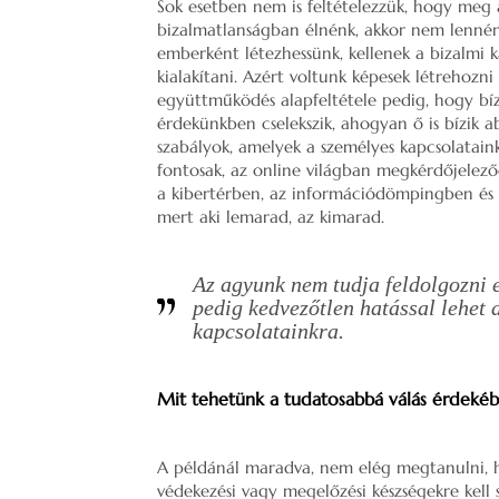
Sok esetben nem is feltételezzük, hogy meg 
bizalmatlanságban élnénk, akkor nem lennén
emberként létezhessünk, kellenek a bizalmi k
kialakítani. Azért voltunk képesek létrehozni
együttműködés alapfeltétele pedig, hogy bí
érdekünkben cselekszik, ahogyan ő is bízik a
szabályok, amelyek a személyes kapcsolatain
fontosak, az online világban megkérdőjelező
a kibertérben, az információdömpingben és 
mert aki lemarad, az kimarad.
Az agyunk nem tudja feldolgozni 
pedig kedvezőtlen hatással lehet a
kapcsolatainkra.
Mit tehetünk a tudatosabbá válás érdeké
A példánál maradva, nem elég megtanulni, h
védekezési vagy megelőzési készségekre kell 