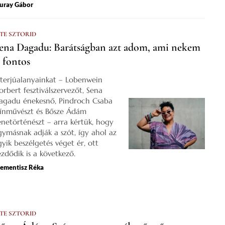
uray Gábor
 TE SZTORID
ena Dagadu: Barátságban azt adom, ami nekem
s fontos
nterjúalanyainkat – Lobenwein
orbert fesztiválszervezőt, Sena
agadu énekesnő, Pindroch Csaba
zínművészt és Bősze Ádám
enetörténészt – arra kértük, hogy
gymásnak adják a szót, így ahol az
gyik beszélgetés véget ér, ott
ezdődik is a következő.
lementisz Réka
 TE SZTORID