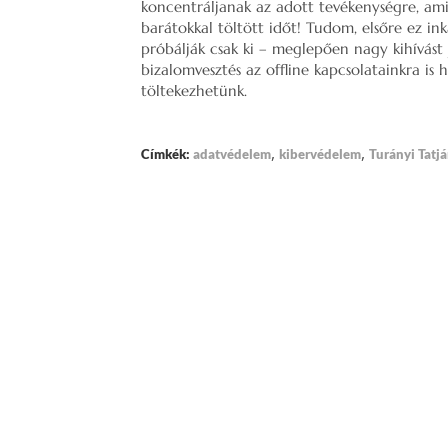
koncentráljanak az adott tevékenységre, ami
barátokkal töltött időt! Tudom, elsőre ez in
próbálják csak ki – meglepően nagy kihívást 
bizalomvesztés az offline kapcsolatainkra is
töltekezhetünk.
,
,
Címkék:
adatvédelem
kibervédelem
Turányi Tatj