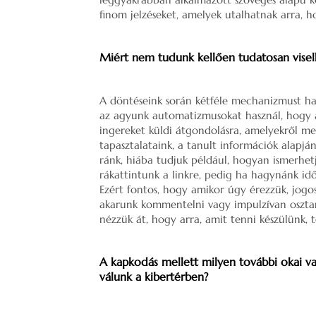
finom jelzéseket, amelyek utalhatnak arra, 
Miért nem tudunk kellően tudatosan visel
A döntéseink során kétféle mechanizmust ha
az agyunk automatizmusokat használ, hogy a
ingereket küldi átgondolásra, amelyekről me
tapasztalataink, a tanult információk alapjá
ránk, hiába tudjuk például, hogyan ismerhetj
rákattintunk a linkre, pedig ha hagynánk id
Ezért fontos, hogy amikor úgy érezzük, jogos
akarunk kommentelni vagy impulzívan osztan
nézzük át, hogy arra, amit tenni készülünk, 
A kapkodás mellett milyen további okai v
válunk a kibertérben?