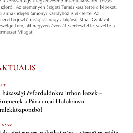
e a könyvét egyik legkedvesebb interjúalanyáról, Lovász
ászlóról. Az eseményen Szigeti Tamás készítette a képeket,
ki annak idején Simonyi Károlyhoz is elkísérte. Az
smeretterjesztő újságírás nagy alakjával, Staar Gyulával
eszélgettem, aki negyven éven át szerkesztette, vezette a
ermészet Világát.
AKTUÁLIS
ULT
 házassági évfordulónkra itthon leszek –
örténetek a Páva utcai Holokauszt
mlékközpontból
6. SZÁM
elyszíni riport, politikai párt, szörnyű tragédia