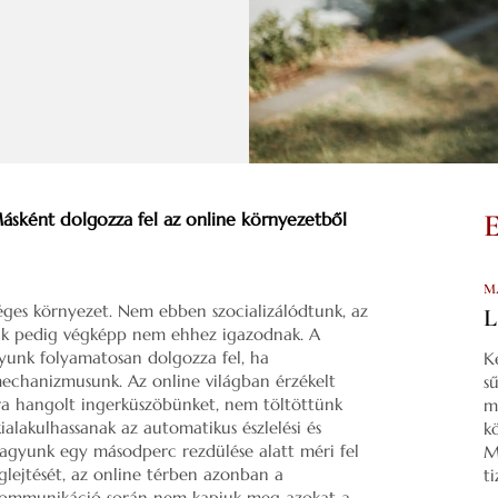
ásként dolgozza fel az online környezetből
M
séges környezet. Nem ebben szocializálódtunk, az
L
eink pedig végképp nem ehhez igazodnak. A
yunk folyamatosan dolgozza fel, ha
K
 mechanizmusunk. Az online világban érzékelt
s
gra hangolt ingerküszöbünket, nem töltöttünk
m
alakulhassanak az automatikus észlelési és
k
agyunk egy másodperc rezdülése alatt méri fel
M
lejtését, az online térben azonban a
t
 kommunikáció során nem kapjuk meg azokat a