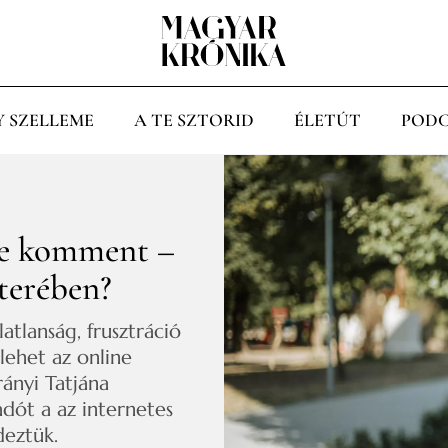
Y SZELLEME
A TE SZTORID
ÉLETÚT
PODC
ine komment –
tterében?
atlanság, frusztráció
lehet az online
rányi Tatjána
adót a az internetes
deztük.