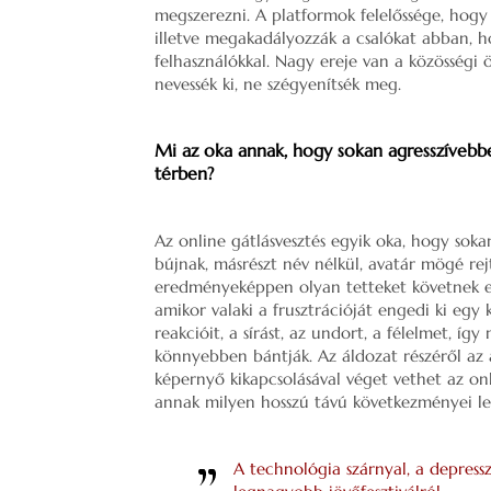
megszerezni. A platformok felelőssége, hogy 
illetve megakadályozzák a csalókat abban, 
felhasználókkal. Nagy ereje van a közösségi 
nevessék ki, ne szégyenítsék meg.
Mi az oka annak, hogy sokan agresszívebbe
térben?
Az online gátlásvesztés egyik oka, hogy sok
bújnak, másrészt név nélkül, avatár mögé rej
eredményeképpen olyan tetteket követnek e
amikor valaki a frusztrációját engedi ki egy
reakcióit, a sírást, az undort, a félelmet, í
könnyebben bántják. Az áldozat részéről az 
képernyő kikapcsolásával véget vethet az on
annak milyen hosszú távú következményei le
A technológia szárnyal, a depress