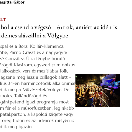
rgittai Gábor
ULT
hol a csend a végszó – 6+1 ok, amiért az idén is
rdemes alászállni a Völgybe
ispál és a Borz, Kollár-Klemencz,
óbé, Parno Graszt és a nagyágyú:
osé González. Újra fénybe boruló
örögdi Klastrom, egyszeri szimfonikus
lálkozások, vers és mezítlábas folk,
ilágzene meg jazz a csillagok alatt –
úlius 24-én harmincötödik alkalommal
yílik meg a Művészetek Völgye. De
apolcs, Taliándörögd és
igántpetend igazi programja most
em fér el a műsorfüzetben: leginkább
 patakparton, a kapolcsi szigete vagy
z öreg hídon és az udvarok mélyén is
yílik meg igazán.