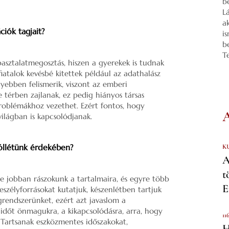
b
L
a
iók tagjait?
i
b
T
apasztalatmegosztás, hiszen a gyerekek is tudnak
fiatalok kevésbé kitettek például az adathalász
yebben felismerik, viszont az emberi
e térben zajlanak, ez pedig hiányos társas
roblémákhoz vezethet. Ezért fontos, hogy
ilágban is kapcsolódjanak.
jóllétünk érdekében?
K
A
t
re jobban rászokunk a tartalmaira, és egyre több
E
eszélyforrásokat kutatjuk, készenlétben tartjuk
endszerünket, ezért azt javaslom a
időt önmagukra, a kikapcsolódásra, arra, hogy
11
t. Tartsanak eszközmentes időszakokat,
H