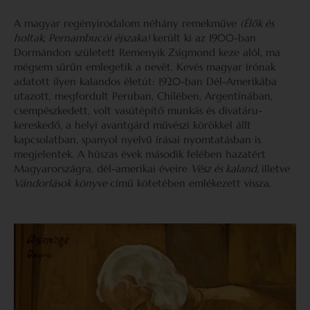
A magyar regényirodalom néhány remekműve
(Élők és
holtak, Pernambucói éjszaka)
került ki az 1900-ban
Dormándon született Remenyik Zsigmond keze alól, ma
mégsem sűrűn emlegetik a nevét. Kevés magyar írónak
adatott ilyen kalandos életút: 1920-ban Dél-Amerikába
utazott, megfordult Peruban, Chilében, Argentínában,
csempészkedett, volt vasútépítő munkás és divatáru-
kereskedő, a helyi avantgárd művészi körökkel állt
kapcsolatban, spanyol nyelvű írásai nyomtatásban is
megjelentek. A húszas évek második felében hazatért
Magyarországra, dél-amerikai éveire
Vész és kaland,
illetve
Vándorlások könyve
című kötetében emlékezett vissza.