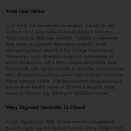
Teleki Géza (Afrika)
Gróf Teleki Pál miniszterelnök unokája, a koalíciós idő­
szakban rövid ideig vallás-és közoktatásügyi miniszter
Teleki Géza fia 1943-ban született. Családja a negyve­nes
évek végén az Egyesült Államokba emigrált, Teleki
antropológusként végzett a The George Washington
Universityn, majd Afrikában dolgozott évtizedeken át,
közeli munkatársa volt a híres csimpánzkutatónak, Jane
Goodallnak, vele együtt harcolt az etikátlan állatkísér­letek
ellen. Ő alapította a Sierra Leone-ban található Outamba–
Kilimi Nemzeti Parkot. 2011-ben hazatért Magyarországra,
három évvel később hunyt el. Életéről kollégánk, Hulej
Emese írt könyvet
Egy Teleki gróf Afri­kában
címmel.
Vékey Zsigmond (Ausztrália, Új-Zéland)
A jogi végzettségű, 1848–49-ben honvéd századosként,
Kossuth egyik segédtisztjeként harcoló Vékey Világos után