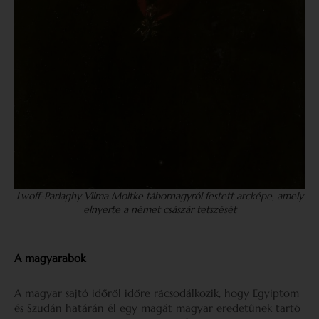
Lwoff-Parlaghy Vilma Moltke tábornagyról festett arcképe, amely
elnyerte a német császár tetszését
A magyarabok
A magyar sajtó időről időre rácsodálkozik, hogy Egyip­tom
és Szudán határán él egy magát magyar eredetűnek tartó