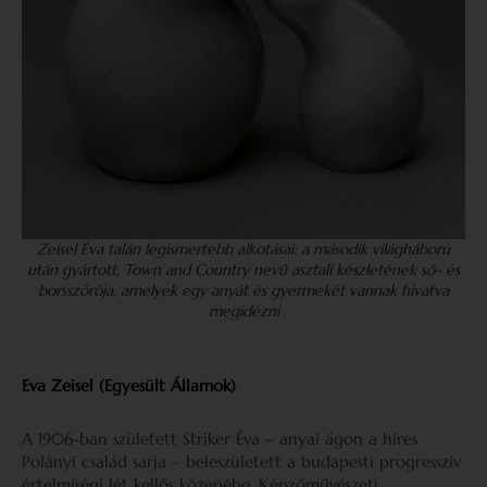
Zeisel Éva talán legismertebb alkotásai: a második világháború
után gyártott, Town and Country nevű asztali készletének só- és
borsszórója, amelyek egy anyát és gyermekét vannak hivatva
megidézni
Eva Zeisel (Egyesült Államok)
A 1906-ban született Striker Éva – anyai ágon a híres
Polányi család sarja – beleszületett a budapesti prog­resszív
értelmiségi lét kellős közepébe. Képzőművészeti