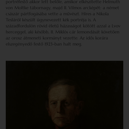
portréfestő akkor lett belőle, amikor elkészítette Helmuth
von Moltke tábornagy, majd II. Vilmos arc­képét: a német
császár pártfogásába vette a művészt. Híres a Nikola
Tesláról készült úgynevezett kék portréja is. A
századfordulón rövid életű házasságot kötött azzal a Lvov
herceggel, aki később, II. Miklós cár lemondását követően
az orosz átmeneti kormányt vezette. Az idős korára
elszegényedő festő 1923-ban halt meg.