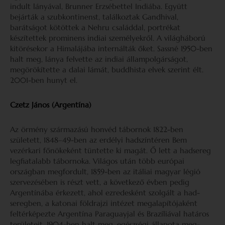
indult lányával, Brunner Erzsébettel Indiába. Együtt
bejárták a szubkontinenst, találkoztak Gandhival,
barátságot kötöttek a Nehru családdal, portrékat
készítettek prominens indiai személyekről. A világháború
kitörésekor a Himalájába internálták őket. Sassné 1950-ben
halt meg, lánya felvette az indiai állampolgárságot,
megörökítette a dalai lámát, buddhista elvek szerint élt.
2001-ben hunyt el.
Czetz János (Argentína)
Az örmény származású honvéd tábornok 1822-ben
született, 1848–49-ben az erdélyi hadszíntéren Bem
vezérkari főnökeként tüntette ki magát. Ő lett a hadsereg
legfiatalabb tábornoka. Világos után több európai
országban megfordult, 1859-ben az itáliai magyar légió
szervezésében is részt vett, a következő évben pedig
Argentínába érkezett, ahol ezredesként szolgált a had­
seregben, a katonai földrajzi intézet megalapítójaként
feltérképezte Argentína Paraguayjal és Brazíliával határos
területeit. 1904-ben halt meg, egészségi állapota meg­