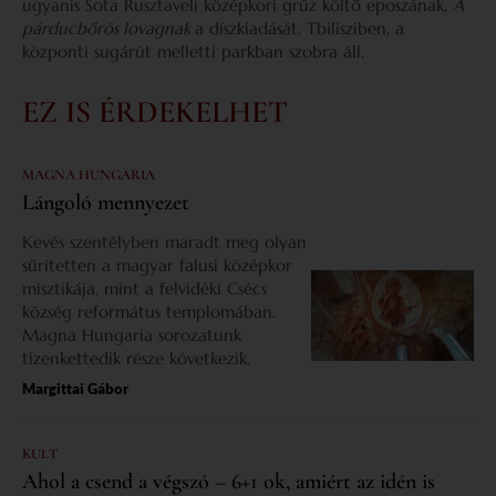
ugyanis Sota Rusztaveli középkori grúz költő eposzának,
A
párducbőrös lovagnak
a díszkiadását. Tbilisziben, a
központi sugárút melletti parkban szobra áll.
EZ IS ÉRDEKELHET
MAGNA HUNGARIA
Lángoló mennyezet
Kevés szentélyben maradt meg olyan
sűrítetten a magyar falusi középkor
misztikája, mint a felvidéki Csécs
község református templomában.
Magna Hungaria sorozatunk
tizenkettedik része következik.
Margittai Gábor
KULT
Ahol a csend a végszó – 6+1 ok, amiért az idén is