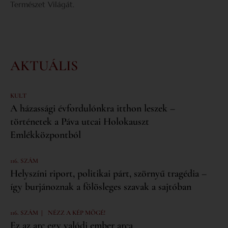
Természet Világát.
AKTUÁLIS
KULT
A házassági évfordulónkra itthon leszek –
történetek a Páva utcai Holokauszt
Emlékközpontból
116. SZÁM
Helyszíni riport, politikai párt, szörnyű tragédia –
így burjánoznak a fölösleges szavak a sajtóban
|
116. SZÁM
NÉZZ A KÉP MÖGÉ!
Ez az arc egy valódi ember arca