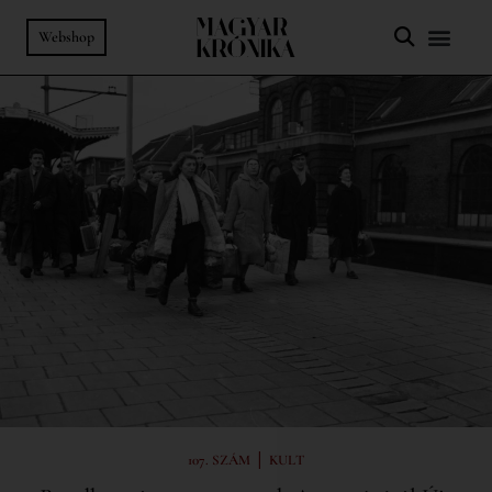
Webshop
|
107. SZÁM
KULT