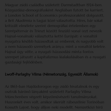
Magyar zsidó családba született Darmstadtban 1924-ben.
Közgazdász-demográfusként Angliában futott be karriert,
a London School of Economics professzoraként dolgozott,
a Brit Akadémia is tagjai közé választotta. Híres, bár sokat
kritizált elmélete szerint demográfiai értelemben egy
Szentpétervár és Trieszt között feszülő vonal (ezt nevezik
Hajnal-vonalnak) választotta ketté Európát: e vonaltól
nyugatra később házasodtak az emberek, és nagyobb volt
a nem házasodó személyek aránya, mint a vonaltól keletre.
Hajnal úgy vélte, a nyugati házasodási minta fontos
szerepet játszott a kapitalizmus kialakulásában és a nyugati
gazdasági fejlődésben.
Lwoff-Parlaghy Vilma (Németország, Egyesült Államok)
Az 1863-ban Hajdúdorogon egy zsidó hivatalnok és egy
osztrák bárónő lányaként született Parlaghy Vilma
Münchenben végzett képzőművészeti tanulmányokat.
Huszonkét éves volt, amikor sikerült rábeszélnie Torinó­ban
Kossuth Lajost, hogy álljon neki modellt. Nemzetközi hírű