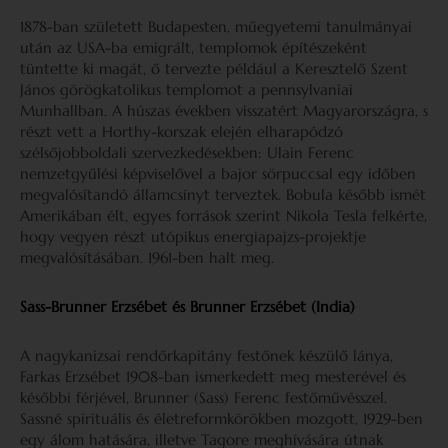
1878-ban született Budapesten, műegyetemi tanulmányai
után az USA-ba emigrált, templomok építészeként
tüntette ki magát, ő tervezte például a Keresztelő Szent
János görögkatolikus templomot a pennsylvaniai
Munhallban. A húszas években visszatért Magyarországra, s
részt vett a Horthy-korszak elején elharapódzó
szélsőjobboldali szervezkedésekben: Ulain Ferenc
nemzetgyűlési képviselővel a bajor sörpuccsal egy időben
megvalósítandó államcsínyt terveztek. Bobula később ismét
Amerikában élt, egyes források szerint Nikola Tesla felkérte,
hogy vegyen részt utópikus energiapajzs-projektje
megvaló­sításában. 1961-ben halt meg.
Sass-Brunner Erzsébet és Brunner Erzsébet (India)
A nagykanizsai rendőrkapitány festőnek készülő lánya,
Farkas Erzsébet 1908-ban ismerkedett meg mesterével és
későbbi férjével, Brunner (Sass) Ferenc festőművésszel.
Sassné spirituális és életreformkörökben mozgott, 1929-ben
egy álom hatására, illetve Tagore meghívására útnak