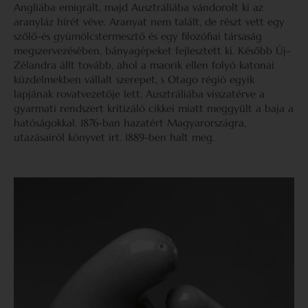
Angliába emigrált, majd Ausztráliába vándorolt ki az
aranyláz hírét véve. Aranyat nem talált, de részt vett egy
szőlő-és gyümölcstermesztő és egy filozófiai társaság
megszervezésében, bányagépeket fejlesztett ki. Később Új-
Zélandra állt tovább, ahol a maorik ellen folyó katonai
küzdelmekben vállalt szerepet, s Otago régió egyik
lapjának rovatvezetője lett. Ausztráliába visszatérve a
gyarmati rendszert kritizáló cikkei miatt meggyűlt a baja a
hatóságokkal. 1876-ban hazatért Magyarországra,
utazásairól könyvet írt. 1889-ben halt meg.