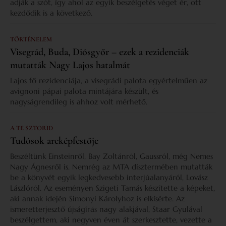
adják a szót, így ahol az egyik beszélgetés véget ér, ott
kezdődik is a következő.
TÖRTÉNELEM
Visegrád, Buda, Diósgyőr – ezek a rezidenciák
mutatták Nagy Lajos hatalmát
Lajos fő rezidenciája, a visegrádi palota egyértelműen az
avignoni pápai palota mintájára készült, és
nagyságrendileg is ahhoz volt mérhető.
A TE SZTORID
Tudósok arcképfestője
Beszéltünk Einsteinről, Bay Zoltánról, Gaussról, még Nemes
Nagy Ágnesről is. Nemrég az MTA dísztermében mutatták
be a könyvét egyik legkedvesebb interjúalanyáról, Lovász
Lászlóról. Az eseményen Szigeti Tamás készítette a képeket,
aki annak idején Simonyi Károlyhoz is elkísérte. Az
ismeretterjesztő újságírás nagy alakjával, Staar Gyulával
beszélgettem, aki negyven éven át szerkesztette, vezette a