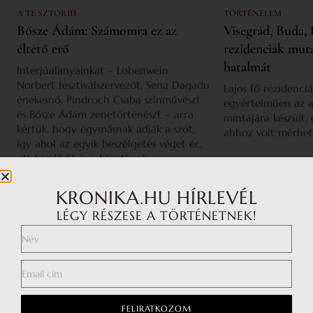
A TE SZTORID
TÖRTÉNELEM
Bősze Ádám: Számomra ez az
Visegrád, Buda, 
éltető erő
rezidenciák mut
hatalmát
Interjúalanyainkat – Lobenwein
Norbert fesztiválszervezőt, Sena Dagadu
Lajos fő rezidenciá
énekesnő, Pindroch Csaba színművészt
egyértelműen az a
és Bősze Ádám zenetörténészt – arra
mintájára készült,
kértük, hogy egymásnak adják a szót,
ahhoz volt mérhet
így ahol az egyik beszélgetés véget ér,
ott kezdődik is a következő.
KRONIKA.HU HÍRLEVÉL
LÉGY RÉSZESE A TÖRTÉNETNEK!
FELIRATKOZOM