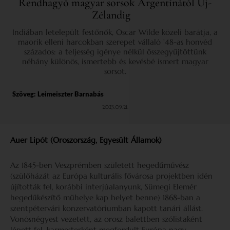
Rendhagyó magyar sorsok Argentínától Új-
Zélandig
Indiában letelepült festőnők, Oscar Wilde közeli barátja, a
maorik elleni harcokban szerepet vállaló '48-as honvéd
százados: a teljesség igénye nélkül összegyűjtöttünk
néhány különös, ismertebb és kevésbé ismert magyar
sorsot.
Szöveg:
Leimeiszter Barnabás
2023.09.21.
Auer Lipót (Oroszország, Egyesült Államok)
Az 1845-ben Veszprémben született hegedűművész
(szülőházát az Európa kulturális fővárosa projektben idén
újították fel, korábbi interjúalanyunk, Sümegi Elemér
hegedűkészítő műhelye kap helyet benne) 1868-ban a
szentpétervári konzervatóriumban kapott tanári állást.
Vonósnégyest vezetett, az orosz balettben szólistaként
lépett fel, karmesterként megfordult Európa nagy