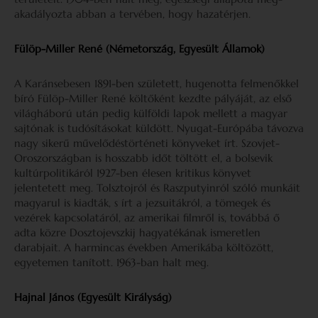
akadályozta abban a tervében, hogy hazatérjen.
Fülöp-Miller René (Németország, Egyesült Államok)
A Karánsebesen 1891-ben született, hugenotta felmenők­kel
bíró Fülöp-Miller René költőként kezdte pályáját, az első
világháború után pedig külföldi lapok mellett a ma­gyar
sajtónak is tudósításokat küldött. Nyugat-Európába távozva
nagy sikerű művelődéstörténeti könyveket írt. Szovjet-
Oroszországban is hosszabb időt töltött el, a bol­sevik
kultúrpolitikáról 1927-ben élesen kritikus könyvet
jelentetett meg. Tolsztojról és Raszputyinról szóló munkáit
magyarul is kiadták, s írt a jezsuitákról, a tömegek és
vezérek kapcsolatáról, az amerikai filmről is, továbbá ő
adta közre Dosztojevszkij hagyatékának ismeretlen
darabjait. A harmincas években Amerikába költözött,
egyetemen tanított. 1963-ban halt meg.
Hajnal János (Egyesült Királyság)