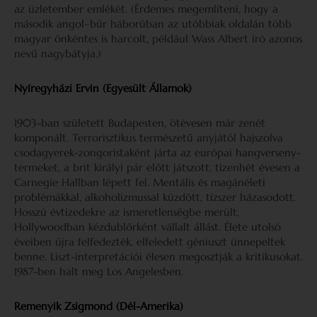
az üzletember emlékét. (Érdemes megemlíteni, hogy a
második angol–búr háborúban az utóbbiak oldalán több
magyar önkéntes is harcolt, például Wass Albert író azonos
nevű nagybátyja.)
Nyíregyházi Ervin (Egyesült Államok)
1903-ban született Budapesten, ötévesen már zenét
komponált. Terrorisztikus természetű anyjától hajszolva
csodagyerek-zongoristaként járta az európai hangverseny­
termeket, a brit királyi pár előtt játszott, tizenhét évesen a
Carnegie Hallban lépett fel. Mentális és magánéleti
problémákkal, alkoholizmussal küzdött, tízszer háza­sodott.
Hosszú évtizedekre az ismeretlenségbe merült,
Hollywoodban kézdublőrként vállalt állást. Élete utolsó
éveiben újra felfedezték, elfeledett géniuszt ünnepeltek
benne. Liszt-interpretációi élesen megosztják a kritiku­sokat.
1987-ben halt meg Los Angelesben.
Remenyik Zsigmond (Dél-Amerika)