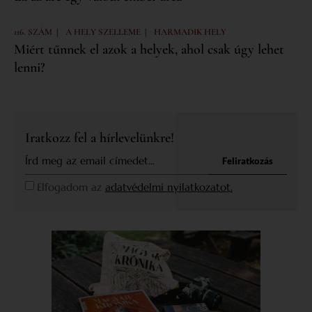
|
|
116. SZÁM
A HELY SZELLEME
HARMADIK HELY
Miért tűnnek el azok a helyek, ahol csak úgy lehet
lenni?
Iratkozz fel a hírlevelünkre!
Feliratkozás
Elfogadom az
adatvédelmi nyilatkozatot.