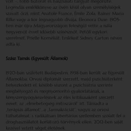
volt –, több bútorát és használati tárgyát megőrizte.
Legendás emlék­könyve az övén kívül olyan személyiségek
szavait őrzi, mint Anatole France, Émile Zola, Rainer Maria
Rilke vagy a kor legnagyobb dívája, Eleonora Duse. 1905-
ben már újra Magyarországon feleségül vette a nála
negyvenöt évvel idősebb színésznőt, Petőfi egykori
szerelmét, Prielle Kornéliát. Emlékeit Sidney Carton néven
adta ki.
Szász Tamás (Egyesült Államok)
1920-ban született Budapesten, 1938-ban került az Egyesült
Államokba. Orvosi diplomát szerzett, majd pszi­chiáterként
helyezkedett el, később viszont a pszichiátria szerinte
megbélyegző és megnyomorító gyakorlatának, a
kényszergyógykezelésnek az éles kritikusaként szer­zett
nevet, az „elmebetegség mítoszáról” írt. Támadta a
„terápiás államot”, a „farmakráciát”, vagyis az orvosi
túlhatalmat, s radikálisan libertárius szellemben szólalt fel a
droghasználatot korlátozó törvények ellen. 2012-ben saját
kezével vetett véget életének.