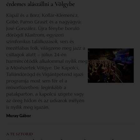
érdemes alászállni a Völgybe
Kispál és a Borz, Kollár-Klemencz,
Góbé, Parno Graszt és a nagyágyú:
José González. Újra fénybe boruló
dörögdi Klastrom, egyszeri
szimfonikus találkozások, vers és
mezítlábas folk, világzene meg jazz a
csillagok alatt – július 24-én
harmincötödik alkalommal nyílik meg
a Művészetek Völgye. De Kapolcs,
Taliándörögd és Vigántpetend igazi
programja most sem fér el a
műsorfüzetben: leginkább a
patakparton, a kapolcsi szigete vagy
az öreg hídon és az udvarok mélyén
is nyílik meg igazán.
Muray Gábor
A TE SZTORID