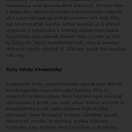
tanulmányai után keramikusként dolgozott. 1931-ben férje,
a fizikus Alex Weissberg oldalán a Szovjetunióba emigrált,
ahol a porcelánipar újrafelfejlesztésében vett részt. 1936-
ban letartóztatták, barátja, Arthur Koestler az ő szörnyű
élményeit is felhasználta a
Sötétség délben
megírásakor.
Szabadulása után második férjével, Hans Zeisellel az USA-
ba költözött. Sikeres formatervező lett, tárgyai amerikai
otthonok ezreibe jutottak el. 2011-ben, százöt éves korában
halt meg.
Zichy Mihály (Oroszország)
A nagynevű Zichy család köznemesi ágának sarja 1847-től
kisebb-nagyobb megszakításokkal haláláig, 1906-ig
dolgozott Oroszországban. Ilona nagyhercegnő lányának
rajztanáraként került oda, majd udvari festővé nevezték ki,
megörökítette a cári család életének legfontosabb
pillanatait. Orosz és magyar irodalmi művekhez készült
illusztrációi, erotikus és szatirikus grafikái is híresek.
Különösen nagy tisztelet övezi Grúziában, ő illusztrálta