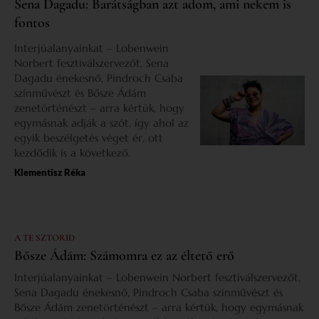
Sena Dagadu: Barátságban azt adom, ami nekem is
fontos
Interjúalanyainkat – Lobenwein
Norbert fesztiválszervezőt, Sena
Dagadu énekesnő, Pindroch Csaba
színművészt és Bősze Ádám
zenetörténészt – arra kértük, hogy
egymásnak adják a szót, így ahol az
egyik beszélgetés véget ér, ott
kezdődik is a következő.
Klementisz Réka
A TE SZTORID
Bősze Ádám: Számomra ez az éltető erő
Interjúalanyainkat – Lobenwein Norbert fesztiválszervezőt,
Sena Dagadu énekesnő, Pindroch Csaba színművészt és
Bősze Ádám zenetörténészt – arra kértük, hogy egymásnak