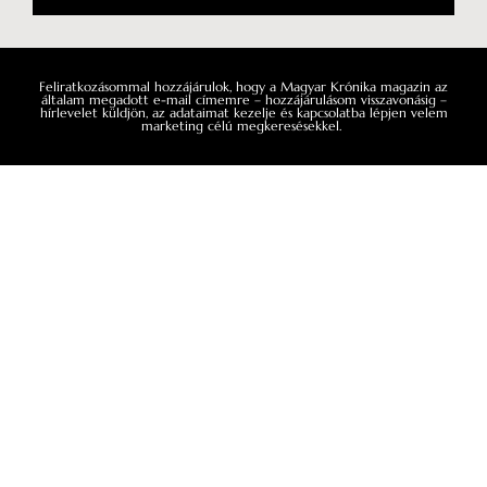
Feliratkozásommal hozzájárulok, hogy a Magyar Krónika magazin az
általam megadott e-mail címemre – hozzájárulásom visszavonásig –
hírlevelet küldjön, az adataimat kezelje és kapcsolatba lépjen velem
marketing célú megkeresésekkel.
Impresszum
Médiaajánlat
Általános Szerződési Feltételek
Adatkezelési tájékoztató
Hozzászólási szabályzat
Facebook
Instagram