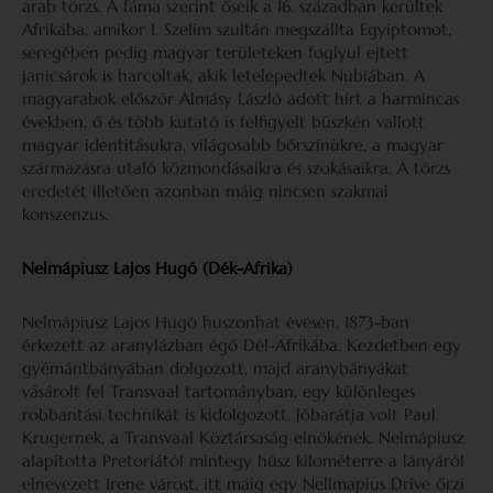
arab törzs. A fáma szerint őseik a 16. században kerültek
Afrikába, amikor I. Szelim szultán megszállta Egyiptomot,
seregében pedig magyar területeken foglyul ejtett
janicsárok is harcoltak, akik letelepedtek Núbiá­ban. A
magyarabok először Almásy László adott hírt a harmincas
években, ő és több kutató is felfigyelt büszkén vallott
magyar identitásukra, világosabb bőrszínükre, a magyar
származásra utaló közmondásaikra és szoká­saikra. A törzs
eredetét illetően azonban máig nincsen szakmai
konszenzus.
Nelmápiusz Lajos Hugó (Dék-Afrika)
Nelmápiusz Lajos Hugó huszonhat évesen, 1873-ban
érkezett az aranylázban égő Dél-Afrikába. Kezdetben egy
gyémántbányában dolgozott, majd aranybányákat
vásárolt fel Transvaal tartományban, egy különleges
robbantási technikát is kidolgozott. Jóbarátja volt Paul
Krugernek, a Transvaal Köztársaság elnökének. Nelmápiusz
alapí­totta Pretoriától mintegy húsz kilométerre a lányáról
elnevezett Irene várost, itt máig egy Nellmapius Drive őrzi