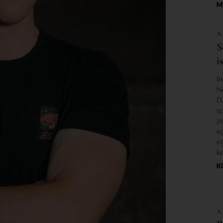
M
A
S
i
I
N
D
s
z
e
e
k
K
A