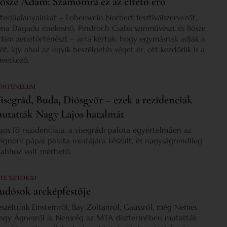
ősze Ádám: Számomra ez az éltető erő
nterjúalanyainkat – Lobenwein Norbert fesztiválszervezőt,
ena Dagadu énekesnő, Pindroch Csaba színművészt és Bősze
dám zenetörténészt – arra kértük, hogy egymásnak adják a
zót, így ahol az egyik beszélgetés véget ér, ott kezdődik is a
övetkező.
ÖRTÉNELEM
isegrád, Buda, Diósgyőr – ezek a rezidenciák
utatták Nagy Lajos hatalmát
ajos fő rezidenciája, a visegrádi palota egyértelműen az
vignoni pápai palota mintájára készült, és nagyságrendileg
s ahhoz volt mérhető.
 TE SZTORID
udósok arcképfestője
eszéltünk Einsteinről, Bay Zoltánról, Gaussról, még Nemes
agy Ágnesről is. Nemrég az MTA dísztermében mutatták