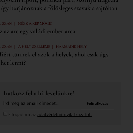
 így burjánoznak a fölösleges szavak a sajtóban
|
6. SZÁM
NÉZZ A KÉP MÖGÉ!
z az arc egy valódi ember arca
|
|
6. SZÁM
A HELY SZELLEME
HARMADIK HELY
iért tűnnek el azok a helyek, ahol csak úgy
ehet lenni?
Iratkozz fel a hírlevelünkre!
Feliratkozás
Elfogadom az
adatvédelmi nyilatkozatot.