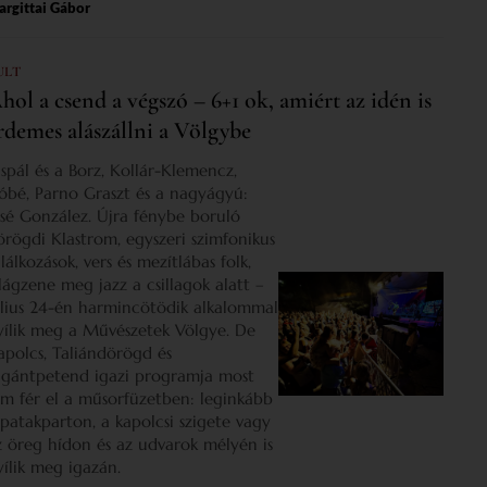
rgittai Gábor
ULT
hol a csend a végszó – 6+1 ok, amiért az idén is
rdemes alászállni a Völgybe
ispál és a Borz, Kollár-Klemencz,
óbé, Parno Graszt és a nagyágyú:
osé González. Újra fénybe boruló
örögdi Klastrom, egyszeri szimfonikus
lálkozások, vers és mezítlábas folk,
ilágzene meg jazz a csillagok alatt –
úlius 24-én harmincötödik alkalommal
yílik meg a Művészetek Völgye. De
apolcs, Taliándörögd és
igántpetend igazi programja most
em fér el a műsorfüzetben: leginkább
 patakparton, a kapolcsi szigete vagy
z öreg hídon és az udvarok mélyén is
yílik meg igazán.