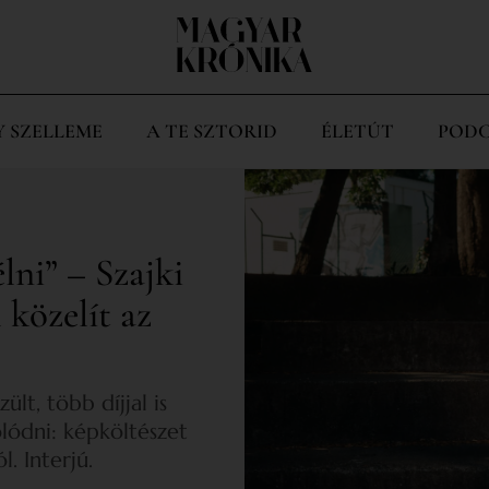
Y SZELLEME
A TE SZTORID
ÉLETÚT
PODC
ni” – Szajki
 közelít az
ült, több díjjal is
lódni: képköltészet
. Interjú.