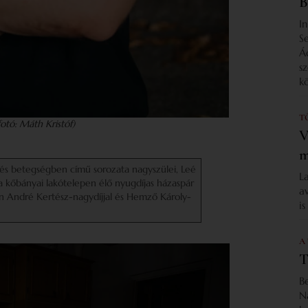
B
I
S
Á
s
k
T
(fotó: Máth Kristóf)
V
m
és betegségben című sorozata nagyszülei, Leé
L
a kőbányai lakótelepen élő nyugdíjas házaspár
a
n André Kertész-nagydíjjal és Hemző Károly-
i
A
T
B
N