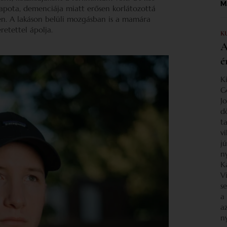
Ma
llapota, demenciája miatt erősen korlátozottá
en. A lakáson belüli mozgásban is a mamára
retettel ápolja.
K
A
é
K
G
J
d
ta
v
j
n
K
V
s
a
a
n