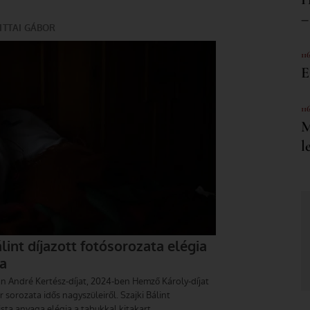
–
11
E
11
M
l