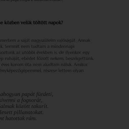
se közben velük töltött napok?
smertem a saját nagyszüleim valóságát. Annak
juk. Semmit nem tudtam a mindennapi
lkoztunk az utóbbi években is, de ilyenkor egy
p ruháját, ebédet főzött nekem, beszélgettünk.
öt éves korom óta nem aludtam náluk. Amikor
fényképezőgépemmel, részese lettem olyan
ahogyan papát fürdeti,
kivenni a fogsorát,
dalmak között takarít.
esett pillanatokat.
t hatottak rám.