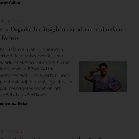
uray Gábor
 TE SZTORID
ena Dagadu: Barátságban azt adom, ami nekem
s fontos
nterjúalanyainkat – Lobenwein
orbert fesztiválszervezőt, Sena
agadu énekesnő, Pindroch Csaba
zínművészt és Bősze Ádám
enetörténészt – arra kértük, hogy
gymásnak adják a szót, így ahol az
gyik beszélgetés véget ér, ott
ezdődik is a következő.
lementisz Réka
 TE SZTORID