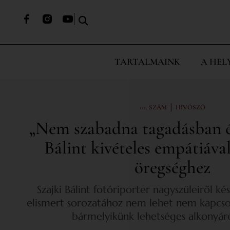
TARTALMAINK
A HEL
|
111. SZÁM
HÍVÓSZÓ
„Nem szabadna tagadásban él
Bálint kivételes empátiával
öregséghez
Szajki Bálint fotóriporter nagyszüleiről kész
elismert sorozatához nem lehet nem kapcso
bármelyikünk lehetséges alkonyáról