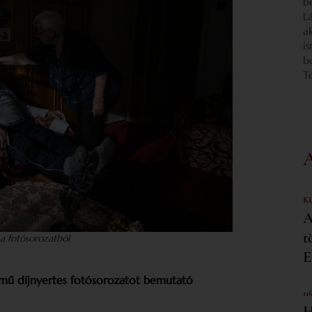
b
L
a
i
b
T
K
A
t
 a fotósorozatból
E
ímű díjnyertes fotósorozatot bemutató
11
H