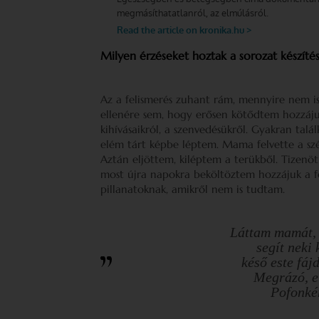
Milyen érzéseket hoztak a sorozat készíté
Az a felismerés zuhant rám, mennyire nem i
ellenére sem, hogy erősen kötődtem hozzá
kihívásaikról, a szenvedésükről. Gyakran talá
elém tárt képbe léptem. Mama felvette a szé
Aztán eljöttem, kiléptem a terükből. Tizen
most újra napokra beköltöztem hozzájuk a 
pillanatoknak, amikről nem is tudtam.
Láttam mamát, 
segít neki 
késő este fáj
Megrázó, el
Pofonkén