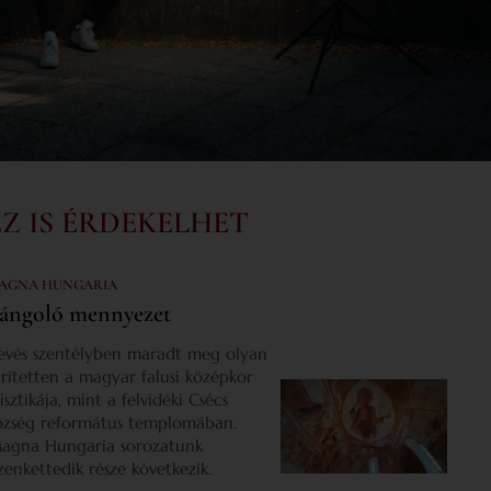
EZ IS ÉRDEKELHET
AGNA HUNGARIA
ángoló mennyezet
evés szentélyben maradt meg olyan
űrítetten a magyar falusi középkor
isztikája, mint a felvidéki Csécs
özség református templomában.
agna Hungaria sorozatunk
izenkettedik része következik.