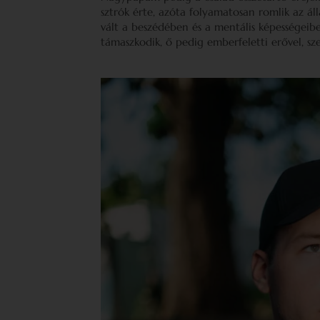
sztrók érte, azóta folyamatosan romlik az á
vált a beszédében és a mentális képességeib
támaszkodik, ő pedig emberfeletti erővel, sze