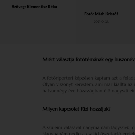
Szöveg:
Klementisz Réka
Fotó: Máth Kristóf
2025.01.23.
Miért választja fotótémának egy huszonév
A fotóriporteri képzésen kaptam azt a felad
Olyan viszonyt kerestem, ami már kiállta az 
hatvannégy éve házasságban élő nagyszüleim
Milyen kapcsolat fűzi hozzájuk?
A szüleim válásával nagymamám lágyszívű, 
Nagypapám pedig a család összetartó erejekén