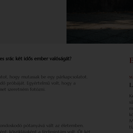
es srác két idős ember valóságát?
atot, hogy mutassak be egy párkapcsolatot.
M
idő próbáját. Egyértelmű volt, hogy a
L
et szeretném fotózni.
K
s
m
k
M
gondoskodó pótanyává vált az életemben.
t
t, kősziklájaként a férfimintám volt. Őt két