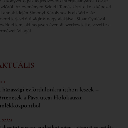
e a könyvét egyik legkedvesebb interjúalanyáról, Lovász
ászlóról. Az eseményen Szigeti Tamás készítette a képeket,
ki annak idején Simonyi Károlyhoz is elkísérte. Az
smeretterjesztő újságírás nagy alakjával, Staar Gyulával
eszélgettem, aki negyven éven át szerkesztette, vezette a
ermészet Világát.
AKTUÁLIS
ULT
 házassági évfordulónkra itthon leszek –
örténetek a Páva utcai Holokauszt
mlékközpontból
6. SZÁM
elyszíni riport, politikai párt, szörnyű tragédia