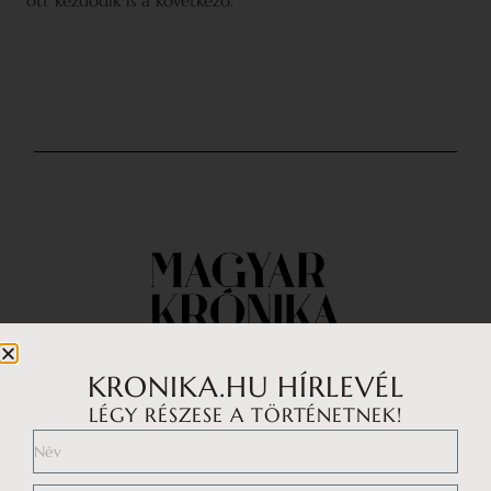
ott kezdődik is a következő.
KRONIKA.HU HÍRLEVÉL
LÉGY RÉSZESE A TÖRTÉNETNEK!
Impresszum
Médiaajánlat