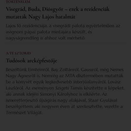
TÖRTÉNELEM
Visegrád, Buda, Diósgyőr – ezek a rezidenciák
mutatták Nagy Lajos hatalmát
Lajos fő rezidenciája, a visegrádi palota egyértelműen az
avignoni pápai palota mintájára készült, és
nagyságrendileg is ahhoz volt mérhető.
A TE SZTORID
Tudósok arcképfestője
Beszéltünk Einsteinről, Bay Zoltánról, Gaussról, még Nemes
Nagy Ágnesről is. Nemrég az MTA dísztermében mutatták
be a könyvét egyik legkedvesebb interjúalanyáról, Lovász
Lászlóról. Az eseményen Szigeti Tamás készítette a képeket,
aki annak idején Simonyi Károlyhoz is elkísérte. Az
ismeretterjesztő újságírás nagy alakjával, Staar Gyulával
beszélgettem, aki negyven éven át szerkesztette, vezette a
Természet Világát.