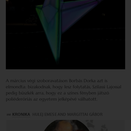
A március végi szoboravatáson Borbás Dorka azt is
elmondta: bizakodnak, hogy lesz folytatás, Szilassi Lajossal
pedig büszkék arra, hogy ez a színes fényben játszó
poliéderóriás az egyetem jelképévé válhatott.