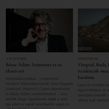
A TE SZTORID
TÖRTÉNELEM
Bősze Ádám: Számomra ez az
Visegrád, Buda, 
éltető erő
rezidenciák mut
hatalmát
Interjúalanyainkat – Lobenwein
Norbert fesztiválszervezőt, Sena Dagadu
Lajos fő rezidenciá
énekesnő, Pindroch Csaba színművészt
egyértelműen az a
és Bősze Ádám zenetörténészt – arra
mintájára készült,
kértük, hogy egymásnak adják a szót,
ahhoz volt mérhet
így ahol az egyik beszélgetés véget ér,