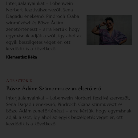
Interjúalanyainkat – Lobenwein
Norbert fesztiválszervezőt, Sena
Dagadu énekesnő, Pindroch Csaba
színművészt és Bősze Ádám
zenetörténészt – arra kértük, hogy
egymásnak adják a szót, így ahol az
egyik beszélgetés véget ér, ott
kezdődik is a következő.
Klementisz Réka
A TE SZTORID
Bősze Ádám: Számomra ez az éltető erő
Interjúalanyainkat – Lobenwein Norbert fesztiválszervezőt,
Sena Dagadu énekesnő, Pindroch Csaba színművészt és
Bősze Ádám zenetörténészt – arra kértük, hogy egymásnak
adják a szót, így ahol az egyik beszélgetés véget ér, ott
kezdődik is a következő.