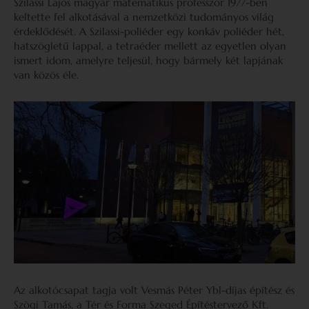
Szilassi Lajos magyar matematikus professzor 1977-ben
keltette fel alkotásával a nemzetközi tudományos világ
érdeklődését. A Szilassi-poliéder egy konkáv poliéder hét,
hatszögletű lappal, a tetraéder mellett az egyetlen olyan
ismert idom, amelyre teljesül, hogy bármely két lapjának
van közös éle.
Az alkotócsapat tagja volt Vesmás Péter Ybl-díjas építész és
Szögi Tamás, a Tér és Forma Szeged Építéstervező Kft.