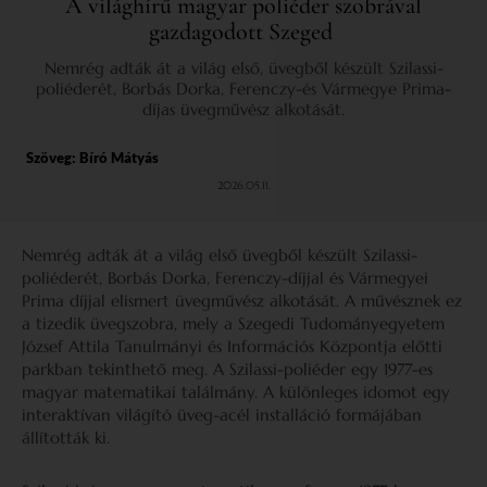
A világhírű magyar poliéder szobrával
gazdagodott Szeged
Nemrég adták át a világ első, üvegből készült Szilassi-
poliéderét, Borbás Dorka, Ferenczy-és Vármegye Prima-
díjas üvegművész alkotását.
Szöveg:
Bíró Mátyás
2026.05.11.
Nemrég adták át a világ első üvegből készült Szilassi-
poliéderét, Borbás Dorka, Ferenczy-díjjal és Vármegyei
Prima díjjal elismert üvegművész alkotását. A művésznek ez
a tizedik üvegszobra, mely a Szegedi Tudományegyetem
József Attila Tanulmányi és Információs Központja előtti
parkban tekinthető meg. A Szilassi-poliéder egy 1977-es
magyar matematikai találmány. A különleges idomot egy
interaktívan világító üveg-acél installáció formájában
állították ki.