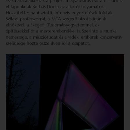
szakmák találkoztak a projekt megvalósítása során” – árulta
el lapunknak Borbás Dorka az alkotói folyamatról.
Hozzátette: napi szintű, intenzív egyeztetések folytak
Szilassi professzorral, a MTA szegedi bizottságának
elnökével, a Szegedi Tudományegyetemmel, az
építészekkel és a mesteremberekkel is. Szerinte a munka
nemessége, a missziótudat és a vidéki emberek konzervatív
szelídsége hozta össze ilyen jól a csapatot.