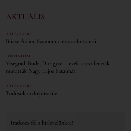
AKTUÁLIS
A TE SZTORID
Bősze Ádám: Számomra ez az éltető erő
TÖRTÉNELEM
Visegrád, Buda, Diósgyőr – ezek a rezidenciák
mutatták Nagy Lajos hatalmát
A TE SZTORID
Tudósok arcképfestője
Iratkozz fel a hírlevelünkre!