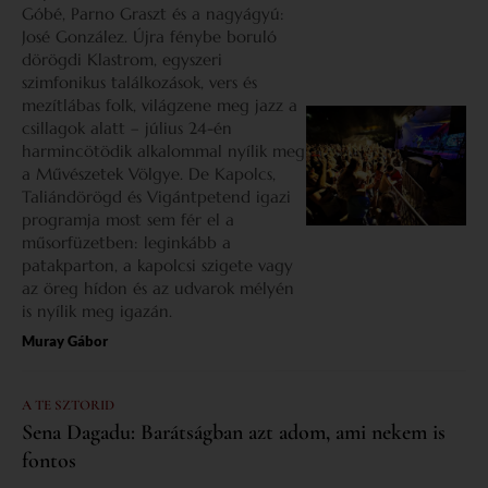
Góbé, Parno Graszt és a nagyágyú:
José González. Újra fénybe boruló
dörögdi Klastrom, egyszeri
szimfonikus találkozások, vers és
mezítlábas folk, világzene meg jazz a
csillagok alatt – július 24-én
harmincötödik alkalommal nyílik meg
a Művészetek Völgye. De Kapolcs,
Taliándörögd és Vigántpetend igazi
programja most sem fér el a
műsorfüzetben: leginkább a
patakparton, a kapolcsi szigete vagy
az öreg hídon és az udvarok mélyén
is nyílik meg igazán.
Muray Gábor
A TE SZTORID
Sena Dagadu: Barátságban azt adom, ami nekem is
fontos