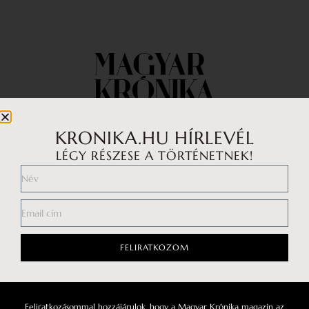
KRONIKA.HU HÍRLEVÉL
LÉGY RÉSZESE A TÖRTÉNETNEK!
Impresszum
Médiaajánlat
Általános Szerződési Feltételek
Adatkezelési tájékoztató
FELIRATKOZOM
Hozzászólási szabályzat
Feliratkozásommal hozzájárulok, hogy a Magyar Krónika magazin az