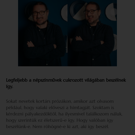
Legfeljebb a népszínművek cukrozott világában beszélnek
így.
Sokat nevetek kortárs prózákon, amikor azt olvasom
például, hogy valaki előveszi a hímtagját. Szoktam is
kérdezni pályakezdőktől, ha ilyesmivel találkozom náluk,
hogy szerintük ez életszerű-e így. Hogy valóban így
beszélünk-e. Nem röhögné-e ki azt, aki így beszél.