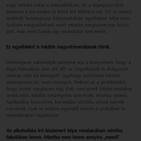
vagy rendet rakni a zoknisfiókban, de a legegyszerűbb
lemenni a kocsmába és kérni két kisfröcscsöt. Ezt az imént
említett hemingwayi iránymutatást egyébként soha nem
tudtam megvalósítani, mert miután megiszom egy korsó
sört, már nem tudok egy mondatot sem leírni.
Ez egyébként is inkább nagyotmondásnak tűnik.
Hemingway valamelyik szerelme írja a könyvében, hogy a
Papa hajnalban már ott állt az írópultjánál és dolgozott,
miután este jól berúgott, úgyhogy szerintem inkább
másnaposan írt, nem részegen. Nekem az a problémám,
hogy amint megiszom egy italt, nincsenek többé irodalmi
ambícióim. Inkább beszélgetni szeretnék, moziba menni,
házibuliba, koncertre, kocsmába satöbbi, szóval bármit
csinálnék, csak ne kelljen egyedül ülnöm a szobában és
mondatokon rágódnom.
Az alkoholista író közismert képe mostanában mintha
fakulóban lenne. Mintha nem lenne annyira „menő”.