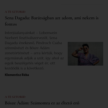
A TE SZTORID
Sena Dagadu: Barátságban azt adom, ami nekem is
fontos
Interjúalanyainkat – Lobenwein
Norbert fesztiválszervezőt, Sena
Dagadu énekesnő, Pindroch Csaba
színművészt és Bősze Ádám
zenetörténészt – arra kértük, hogy
egymásnak adják a szót, így ahol az
egyik beszélgetés véget ér, ott
kezdődik is a következő.
Klementisz Réka
A TE SZTORID
Bősze Ádám: Számomra ez az éltető erő