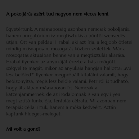
A pokoljárás azért tud nagyon nem vicces lenni.
Egyetértünk. A másnaposság azonban nemcsak pokoljárás,
hanem purgatórium is: megtisztulás a bűntől szenvedés
útján. Ott van például Hrabal, aki azt írja, a legjobb ötletei
mindig másnaposan, mosogatás közben születtek. Már a
mosogatás aktusában benne van a megtisztulás akarása.
Hrabal ilyenkor az anyukáját érezte a háta mögött,
szégyellte magát, mikor az anyukája hangján hallotta: „Mi
lesz belőled?” Ilyenkor megpróbált kitalálni valamit, hogy
bebizonyítsa, mégis lesz belőle valami. Petriről is tudható,
hogy általában másnaposan írt. Nemcsak a
katzenjammernek, de az irodalomnak is van egy ilyen
megtisztító funkciója, terápiás célzata. Mi azonban nem
terápiás céllal írtuk, hanem a móka kedvéért. Aztán
kaptunk hideget-meleget.
Mi volt a gond?