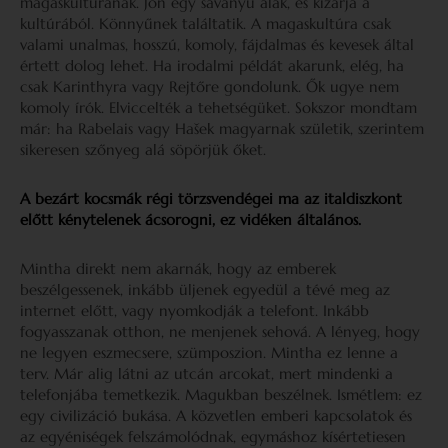
magaskultúrának. Jön egy savanyú alak, és kizárja a
kultúrából. Könnyűnek találtatik. A magaskultúra csak
valami unalmas, hosszú, komoly, fájdalmas és kevesek által
értett dolog lehet. Ha irodalmi példát akarunk, elég, ha
csak Karinthyra vagy Rejtőre gondolunk. Ők ugye nem
komoly írók. Elviccelték a tehetségüket. Sokszor mondtam
már: ha Rabelais vagy Hašek magyarnak születik, szerintem
sikeresen szőnyeg alá söpörjük őket.
A bezárt kocsmák régi törzsvendégei ma az italdiszkont
előtt kénytelenek ácsorogni, ez vidéken általános.
Mintha direkt nem akarnák, hogy az emberek
beszélgessenek, inkább üljenek egyedül a tévé meg az
internet előtt, vagy nyomkodják a telefont. Inkább
fogyasszanak otthon, ne menjenek sehová. A lényeg, hogy
ne legyen eszmecsere, szümposzion. Mintha ez lenne a
terv. Már alig látni az utcán arcokat, mert mindenki a
telefonjába temetkezik. Magukban beszélnek. Ismétlem: ez
egy civilizáció bukása. A közvetlen emberi kapcsolatok és
az egyéniségek felszámolódnak, egymáshoz kísértetiesen