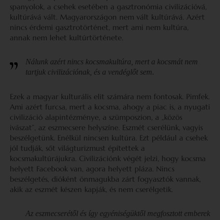
spanyolok, a csehek esetében a gasztronómia civilizációvá,
kultúrává vált. Magyarországon nem vált kultúrává. Azért
nincs érdemi gasztrotörténet, mert ami nem kultúra,
annak nem lehet kultúrtörténete.
Nálunk azért nincs kocsmakultúra, mert a kocsmát nem
tartjuk civilizációnak, és a vendéglőt sem.
Ezek a magyar kulturális elit számára nem fontosak. Pimfek.
Ami azért furcsa, mert a kocsma, ahogy a piac is, a nyugati
civilizáció alapintézménye, a szümposzion, a „közös
ivászat”, az eszmecsere helyszíne. Eszmét cserélünk, vagyis
beszélgetünk. Enélkül nincsen kultúra. Ezt például a csehek
jól tudják, sőt világturizmust építettek a
kocsmakultúrájukra. Civilizációnk végét jelzi, hogy kocsma
helyett Facebook van, agora helyett pláza. Nincs
beszélgetés, dióként önmagukba zárt fogyasztók vannak,
akik az eszmét készen kapják, és nem cserélgetik.
Az eszmecserétől és így egyéniségüktől megfosztott emberek