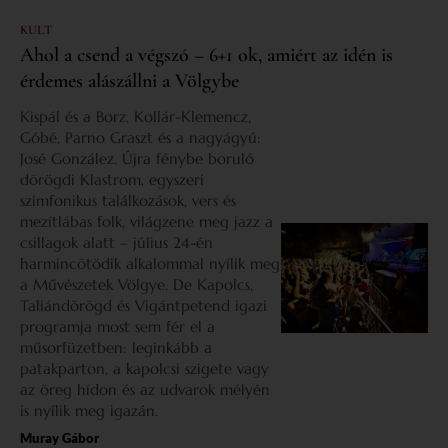
KULT
Ahol a csend a végszó – 6+1 ok, amiért az idén is
érdemes alászállni a Völgybe
Kispál és a Borz, Kollár-Klemencz,
Góbé, Parno Graszt és a nagyágyú:
José González. Újra fénybe boruló
dörögdi Klastrom, egyszeri
szimfonikus találkozások, vers és
mezítlábas folk, világzene meg jazz a
csillagok alatt – július 24-én
harmincötödik alkalommal nyílik meg
a Művészetek Völgye. De Kapolcs,
Taliándörögd és Vigántpetend igazi
programja most sem fér el a
műsorfüzetben: leginkább a
patakparton, a kapolcsi szigete vagy
az öreg hídon és az udvarok mélyén
is nyílik meg igazán.
Muray Gábor