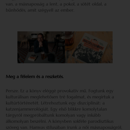
van, a másnaposság a lent, a pokol, a sötét oldal, a
bűnhődés, amit szégyell az ember.
Meg a félelem és a reszketés.
Persze. Ez a könyv eléggé provokatív mű. Fogtunk egy
kulturálisan meglehetősen tré fogalmat, és megírtuk a
kultúrtörténetét. Létrehoztunk egy diszciplínát: a
katzenjammerológiát. Egy első blikkre komolytalan
tárgyról megpróbáltunk komolyan vagy inkább
álkomolyan beszélni. A könyvben sokféle parodisztikus
szöveg van. Hamvas stílusában írunk a női másnaposságról,