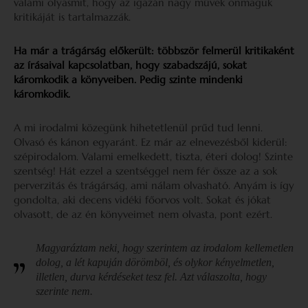
valami olyasmit, hogy az igazán nagy művek önmaguk
kritikáját is tartalmazzák.
Ha már a trágárság előkerült: többször felmerül kritikaként
az írásaival kapcsolatban, hogy szabadszájú, sokat
káromkodik a könyveiben. Pedig szinte mindenki
káromkodik.
A mi irodalmi közegünk hihetetlenül prűd tud lenni.
Olvasó és kánon egyaránt. Ez már az elnevezésből kiderül:
szépirodalom. Valami emelkedett, tiszta, éteri dolog! Szinte
szentség! Hát ezzel a szentséggel nem fér össze az a sok
perverzitás és trágárság, ami nálam olvasható. Anyám is így
gondolta, aki decens vidéki főorvos volt. Sokat és jókat
olvasott, de az én könyveimet nem olvasta, pont ezért.
Magyaráztam neki, hogy szerintem az irodalom kellemetlen
dolog, a lét kapuján dörömböl, és olykor kényelmetlen,
illetlen, durva kérdéseket tesz fel. Azt válaszolta, hogy
szerinte nem.