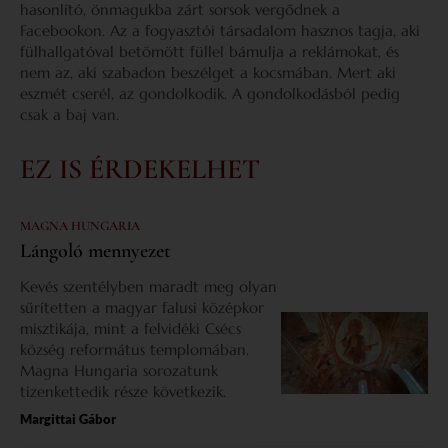
hasonlító, önmagukba zárt sorsok vergődnek a
Facebookon. Az a fogyasztói társadalom hasznos tagja, aki
fülhallgatóval betömött füllel bámulja a reklámokat, és
nem az, aki szabadon beszélget a kocsmában. Mert aki
eszmét cserél, az gondolkodik. A gondolkodásból pedig
csak a baj van.
EZ IS ÉRDEKELHET
MAGNA HUNGARIA
Lángoló mennyezet
Kevés szentélyben maradt meg olyan
sűrítetten a magyar falusi középkor
misztikája, mint a felvidéki Csécs
község református templomában.
Magna Hungaria sorozatunk
tizenkettedik része következik.
Margittai Gábor