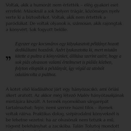
Voltak, akik a humorát nem értették – elég gyakori eset
errefelé. Másoknál a sok helyen trágár, közönséges nyelv
verte ki a biztosítékot. Voltak, akik nem értették a
paródiákat. De voltak olyanok is, számosan, akik rajongtak
a könyvért. Sok fogyott belőle.
Egyszer egy kocsmáros egy kilyukasztott példányt hozott
dedikáltatni hozzánk. Azért lyukasztotta ki, mert miután
kitette a pultra a könyvünket, állítása szerint azért, hogy a
sok piás olvasson valami értelmeset is piálás közben,
folyton ellopták a példányát, így végül az utolsót
odaláncolta a pulthoz.
A kötet első kiadásához járt egy hányózacskó, ami óriási
sikert aratott. Az akkor még létező Malév hányótasakjának
mintájára készült. A termék nyomokban sárgarépát
tartalmazhat; fejre, nemi szervre húzni tilos – ilyenek
voltak ráírva. Praktikus dolog, szépirodalmi könyveknél is
be lehetne vezetni: ha az olvasónak nem tetszik a mű,
rögvest belehányhat a zacskóba. Talán Tolsztoj mondott