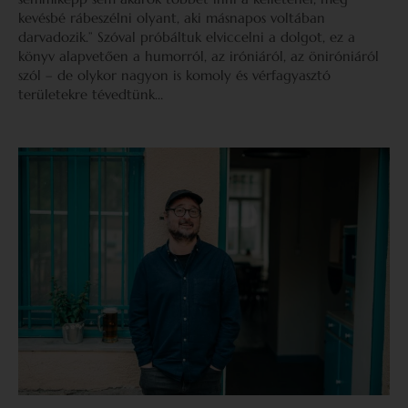
kevésbé rábeszélni olyant, aki másnapos voltában
darvadozik.” Szóval próbáltuk elviccelni a dolgot, ez a
könyv alapvetően a humorról, az iróniáról, az öniróniáról
szól – de olykor nagyon is komoly és vérfagyasztó
területekre tévedtünk…