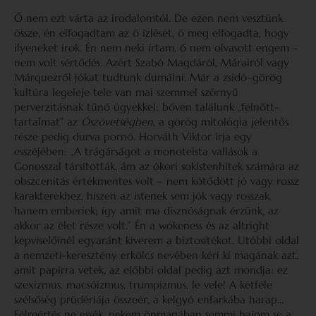
Ő nem ezt várta az irodalomtól. De ezen nem vesztünk
össze, én elfogadtam az ő ízlését, ő meg elfogadta, hogy
ilyeneket írok. Én nem neki írtam, ő nem olvasott engem –
nem volt sértődés. Azért Szabó Magdáról, Márairól vagy
Márquezről jókat tudtunk dumálni. Már a zsidó–görög
kultúra legeleje tele van mai szemmel szörnyű
perverzitásnak tűnő ügyekkel: bőven találunk „felnőtt-
tartalmat” az
Ószövetségben
, a görög mitológia jelentős
része pedig durva pornó. Horváth Viktor írja egy
esszéjében: „A trágárságot a monoteista vallások a
Gonosszal társították, ám az ókori sokistenhitek számára az
obszcenitás értékmentes volt – nem kötődött jó vagy rossz
karakterekhez, hiszen az istenek sem jók vagy rosszak,
hanem emberiek; így amit ma disznóságnak érzünk, az
akkor az élet része volt.” Én a wokeness és az altright
képviselőinél egyaránt kiverem a biztosítékot. Utóbbi oldal
a nemzeti-keresztény erkölcs nevében kéri ki magának azt,
amit papírra vetek, az előbbi oldal pedig azt mondja: ez
szexizmus, macsóizmus, trumpizmus, le vele! A kétféle
szélsőség prüdériája összeér, a kelgyó enfarkába harap…
Félreértés ne essék, nekem önmagában semmi bajom se a