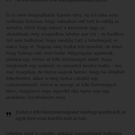
És ez nem önsajnáltatás, hanem tény. Az író soha nem
tudhatja biztosan, hogy valójában mit tett le eddig az
asztalra. Attól, hogy tetszel a kánonnak vagy az
olvasóknak, még nyugodtan lehetsz szar író – és fordítva.
Azt sem tudhatod, hogy meddig tart a tehetséged, és
mikor fogy el. Tegnap még tudtál írni novellát, de lehet,
hogy holnap már nem tudsz. Nőgyógyász apámnak
például egy életen át lelki biztonságot adott, hogy
megtanult egy szakmát, és onnantól kezdve tudta – ma
már nyugdíjas, de biztos vagyok benne, hogy ha álmából
felkelteném, akkor is meg tudna csinálni egy
császármetszést. Szóval se anyagi, se lelki biztonságod
nincs, magányos vagy, egyedül ülsz egész nap egy
szobában. Sorolhatnám még.
Ezeket a lelki bizonytalanságokat valahogy kezelni kell, az
egyik ilyen rossz kezelési mód az ivás.
Lehetne mást is csinálni, például szarvasbőgést hallgatni