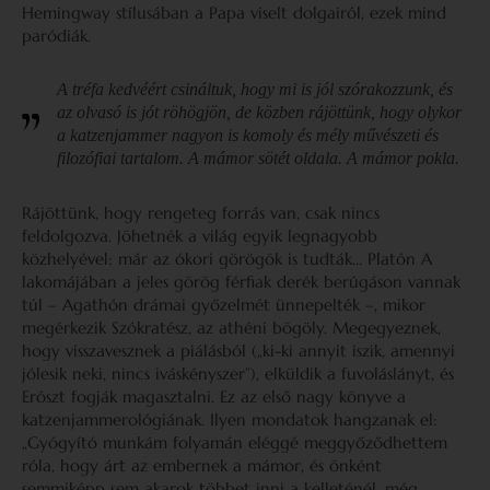
Hemingway stílusában a Papa viselt dolgairól, ezek mind
paródiák.
A tréfa kedvéért csináltuk, hogy mi is jól szórakozzunk, és
az olvasó is jót röhögjön, de közben rájöttünk, hogy olykor
a katzenjammer nagyon is komoly és mély művészeti és
filozófiai tartalom. A mámor sötét oldala. A mámor pokla.
Rájöttünk, hogy rengeteg forrás van, csak nincs
feldolgozva. Jöhetnék a világ egyik legnagyobb
közhelyével: már az ókori görögök is tudták… Platón A
lakomájában a jeles görög férfiak derék berúgáson vannak
túl – Agathón drámai győzelmét ünnepelték –, mikor
megérkezik Szókratész, az athéni bögöly. Megegyeznek,
hogy visszavesznek a piálásból („ki-ki annyit iszik, amennyi
jólesik neki, nincs iváskényszer”), elküldik a fuvoláslányt, és
Erószt fogják magasztalni. Ez az első nagy könyve a
katzenjammerológiának. Ilyen mondatok hangzanak el:
„Gyógyító munkám folyamán eléggé meggyőződhettem
róla, hogy árt az embernek a mámor, és önként
semmiképp sem akarok többet inni a kelleténél, még