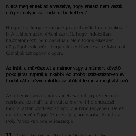
Nincs meg ennek az a veszélye, hogy emiatt nem veszik
elég komolyan az irodalmi berkekben?
Elfogadom, hogy ez megosztja az olvasókat és a „szakmát”
is. Általában azért érteni szokták, hogy indokoltan
használom ezt, nem öncélúan. Nem fogok elkezdeni
gügyögni csak azért, hogy mindenki szeresse az írásaimat.
Csinálják ezt éppen elegen.
Az írást, a művészetet a mámor vagy a mámort követő
pokoljárás inspirálja inkább? Az utóbbi száz-százötven év
irodalmát elnézve mintha az utóbbi lenne a meghatározó.
Az a hemingwayi tanács, amely szerint „írj részegen és
szerkessz józanul”, talán válasz is erre. Írj dionüszoszi
módra, aztán szerkessz az apollóni rend jegyében. De ez
nyilván egyénfüggő. Sztereotípia, hogy sokat isznak az
írók. Persze van benne igazság is.
Az írás hihetetlen lelki kiszolgáltatottságot jelent.