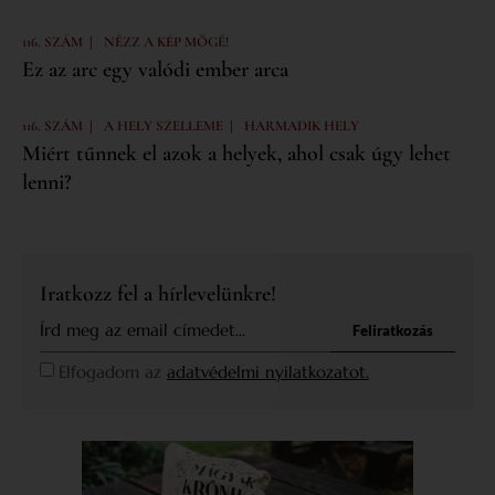
|
116. SZÁM
NÉZZ A KÉP MÖGÉ!
Ez az arc egy valódi ember arca
|
|
116. SZÁM
A HELY SZELLEME
HARMADIK HELY
Miért tűnnek el azok a helyek, ahol csak úgy lehet
lenni?
Iratkozz fel a hírlevelünkre!
Feliratkozás
Elfogadom az
adatvédelmi nyilatkozatot.