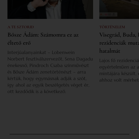
A TE SZTORID
TÖRTÉNELEM
Bősze Ádám: Számomra ez az
Visegrád, Buda, 
éltető erő
rezidenciák mut
hatalmát
Interjúalanyainkat – Lobenwein
Norbert fesztiválszervezőt, Sena Dagadu
Lajos fő rezidenciá
énekesnő, Pindroch Csaba színművészt
egyértelműen az a
és Bősze Ádám zenetörténészt – arra
mintájára készült,
kértük, hogy egymásnak adják a szót,
ahhoz volt mérhet
így ahol az egyik beszélgetés véget ér,
ott kezdődik is a következő.