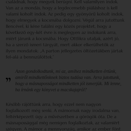
családnak, hogy megyek berúgni. Kell valamilyen indok.
Van az a mondás, hogy a legdecensebb piáláshoz is kell
valami koholt indok. Az pedig egy gyönyörű koholt indok,
hogy elmegyek a kocsmába dolgozni. Végül arra jutottunk
Bencével, ki kéne találni egy közös projektet, hogy a
következő egy-két évre is meglegyen az indokunk arra,
miért járunk a kocsmába. Hogy Ottlikra utaljak, azért jó,
ha a szerző ismeri tárgyát, mert akkor elkerülhetők az
ilyen mondatok: „A parton jellegzetes öltözetükben jártak
fel-alá a bennszülöttek.”
Azon gondolkodtunk, mi az, amihez mindketten értünk,
amiről mindkettőnknek biztos tudása van. Arra jutottunk,
hogy a másnaposságot mindketten jól ismerjük. Mi lenne,
ha írnánk egy könyvet a macskajajról?
Később rájöttünk arra, hogy ezzel nem nagyon
foglalkozott még senki. A mámornak nagy irodalma van,
feltérképezett ügy a művészetben a görögök óta. De a
másnapossággal még nemigen foglalkoztak, az valamiért
szégyen. A mámor a mennyország, amikor az ember fönt