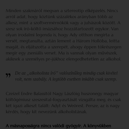
Minden szakmáról megvan a sztereotip elképzelés. Nincs
arról adat, hogy köztünk százalékos arányban több az
alkesz, mint a szoftvermérnökök vagy a juhászok között. A
szesz sok író-költő imázsához hozzátartozott egykor. Van
olyan irodalmi legenda is, hogy Ady otthon megírta a
versét, megtanulta, aztán lement a Három Hollóba, leitta
magát, és eljátszotta a szerepét, ahogy éppen tökrészegen
megír egy zseniális verset. Ma is vannak olyan művészek,
akiknek a személyes pr-jükhoz elengedhetetlen az alkohol.
De az „alkoholista író” valószínűleg mindig csak kivétel
volt, nem szabály. A legtöbb esetben inkább csak szerep.
Czeizel Endre Balassitól Nagy Lászlóig huszonegy magyar
költőgéniusz szeszesital-fogyasztását vizsgálta meg, és csak
két igazi alkeszt talált: Adyt és Weörest. Persze, az is nagy
kérdés, hogy kit nevezünk alkoholistának.
A másnaposságra nincs valódi gyógyír. A könyvükben