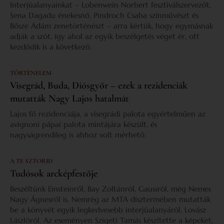
Interjúalanyainkat – Lobenwein Norbert fesztiválszervezőt,
Sena Dagadu énekesnő, Pindroch Csaba színművészt és
Bősze Ádám zenetörténészt – arra kértük, hogy egymásnak
adják a szót, így ahol az egyik beszélgetés véget ér, ott
kezdődik is a következő.
TÖRTÉNELEM
Visegrád, Buda, Diósgyőr – ezek a rezidenciák
mutatták Nagy Lajos hatalmát
Lajos fő rezidenciája, a visegrádi palota egyértelműen az
avignoni pápai palota mintájára készült, és
nagyságrendileg is ahhoz volt mérhető.
A TE SZTORID
Tudósok arcképfestője
Beszéltünk Einsteinről, Bay Zoltánról, Gaussról, még Nemes
Nagy Ágnesről is. Nemrég az MTA dísztermében mutatták
be a könyvét egyik legkedvesebb interjúalanyáról, Lovász
Lászlóról. Az eseményen Szigeti Tamás készítette a képeket,