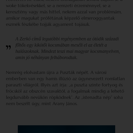
woke tökekvésekkel, se a nemzeti érzeménnyel, se a
keresztény vagy más hittel, nekem azzal van problémám,
amikor magukat prófétának képzelő elmeroggyantak
eszmék fészkébe tojják agyament tojásuk.
A Zerkó című legutóbbi regényemben az ötödik századi
főhős egy kikötői kocsmában meséli el az életét a
halászoknak. Mindezt teszi mai magyar kocsmanyelven,
amin jó néhányan felháborodtak.
Nemrég elolvastam újra a Puszták népét. A városi
emberben van egy hamis illúzió az úgynevezett romlatlan
paraszti világról. Illyés azt írja: „a puszta szinte fortyog és
fröcsköl az obszcén szavaktól, a fogalmak mindig a lehető
legdurvább nevükön röpködnek”. Az „istenadta nép” soha
nem beszélt úgy, mint Arany János.