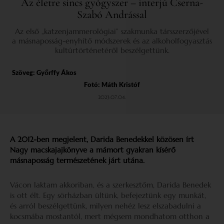
Az életre sincs gyógyszer – interjú Cserna-
Szabó Andrással
Az első „katzenjammerológiai” szakmunka társszerzőjével
a másnaposság-enyhítő módszerek és az alkoholfogyasztás
kultúrtörténetéről beszélgettünk.
Szöveg:
Győrffy Ákos
Fotó: Máth Kristóf
2023.07.04.
A 2012-ben megjelent, Darida Benedekkel közösen írt
Nagy macskajajkönyve a mámort gyakran kísérő
másnaposság természetének járt utána.
Vácon laktam akkoriban, és a szerkesztőm, Darida Benedek
is ott élt. Egy sörházban ültünk, befejeztünk egy munkát,
és arról beszélgettünk, milyen nehéz lesz elszabadulni a
kocsmába mostantól, mert mégsem mondhatom otthon a