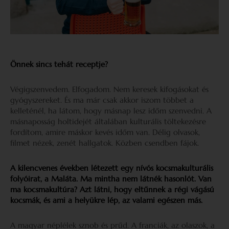
Önnek sincs tehát receptje?
Végigszenvedem. Elfogadom. Nem keresek kifogásokat és
gyógyszereket. És ma már csak akkor iszom többet a
kelleténél, ha látom, hogy másnap lesz időm szenvedni. A
másnaposság holtidejét általában kulturális töltekezésre
fordítom, amire máskor kevés időm van. Délig olvasok,
filmet nézek, zenét hallgatok. Közben csendben fájok.
A kilencvenes években létezett egy nívós kocsmakulturális
folyóirat, a Maláta. Ma mintha nem látnék hasonlót. Van
ma kocsmakultúra? Azt látni, hogy eltűnnek a régi vágású
kocsmák, és ami a helyükre lép, az valami egészen más.
A magyar néplélek sznob és prűd. A franciák, az olaszok, a