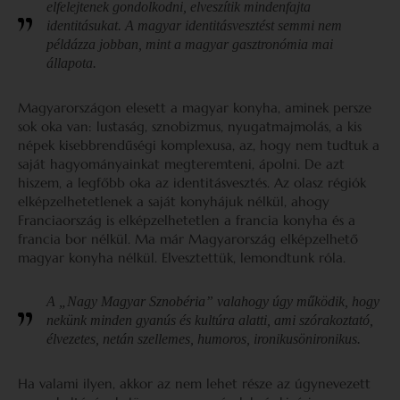
elfelejtenek gondolkodni, elveszítik mindenfajta
identitásukat. A magyar identitásvesztést semmi nem
példázza jobban, mint a magyar gasztronómia mai
állapota.
Magyarországon elesett a magyar konyha, aminek persze
sok oka van: lustaság, sznobizmus, nyugatmajmolás, a kis
népek kisebbrendűségi komplexusa, az, hogy nem tudtuk a
saját hagyományainkat megteremteni, ápolni. De azt
hiszem, a legfőbb oka az identitásvesztés. Az olasz régiók
elképzelhetetlenek a saját konyhájuk nélkül, ahogy
Franciaország is elképzelhetetlen a francia konyha és a
francia bor nélkül. Ma már Magyarország elképzelhető
magyar konyha nélkül. Elvesztettük, lemondtunk róla.
A „Nagy Magyar Sznobéria” valahogy úgy működik, hogy
nekünk minden gyanús és kultúra alatti, ami szórakoztató,
élvezetes, netán szellemes, humoros, ironikusönironikus.
Ha valami ilyen, akkor az nem lehet része az úgynevezett