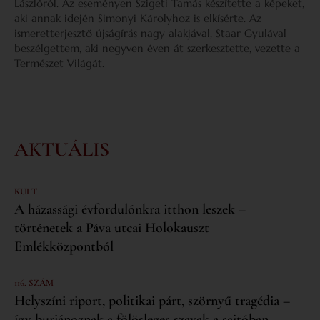
Lászlóról. Az eseményen Szigeti Tamás készítette a képeket,
aki annak idején Simonyi Károlyhoz is elkísérte. Az
ismeretterjesztő újságírás nagy alakjával, Staar Gyulával
beszélgettem, aki negyven éven át szerkesztette, vezette a
Természet Világát.
AKTUÁLIS
KULT
A házassági évfordulónkra itthon leszek –
történetek a Páva utcai Holokauszt
Emlékközpontból
116. SZÁM
Helyszíni riport, politikai párt, szörnyű tragédia –
így burjánoznak a fölösleges szavak a sajtóban