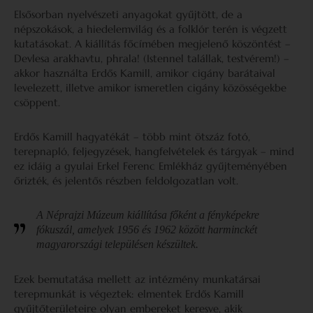
Elsősorban nyelvészeti anyagokat gyűjtött, de a
népszokások, a hiedelemvilág és a folklór terén is végzett
kutatásokat. A kiállítás főcímében megjelenő köszöntést –
Devlesa arakhavtu, phrala! (Istennel talállak, testvérem!) –
akkor használta Erdős Kamill, amikor cigány barátaival
levelezett, illetve amikor ismeretlen cigány közösségekbe
csöppent.
Erdős Kamill hagyatékát – több mint ötszáz fotó,
terepnapló, feljegyzések, hangfelvételek és tárgyak – mind
ez idáig a gyulai Erkel Ferenc Emlékház gyűjteményében
őrizték, és jelentős részben feldolgozatlan volt.
A Néprajzi Múzeum kiállítása főként a fényképekre
fókuszál, amelyek 1956 és 1962 között harminckét
magyarországi településen készültek.
Ezek bemutatása mellett az intézmény munkatársai
terepmunkát is végeztek: elmentek Erdős Kamill
gyűjtőterületeire olyan embereket keresve, akik