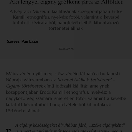
Aki lengyel cigány grófként járta az Alföldet
A Néprajzi Múzeum kiállításának középpontjában Erdős
Kamill etnográfus, nyelvész fotói, valamint a kevésbé
kutatott kézirataiból, hangfelvételeiből kibontakozó
történetei állnak.
Szöveg:
Pap Lázár
2023.09.19.
Május végén nyílt meg, s ősz végéig látható a budapesti
Néprajzi Múzeumban az
Istennel talállak, testvérem! –
Cigány történetek
című időszaki kiállítás, amelynek
középpontjában Erdős Kamill etnográfus, nyelvész a
nagyközönség számára ismeretlen fotói, valamint a kevésbé
kutatott kézirataiból, hangfelvételeiből kibontakozó
történetei állnak.
A cigány közösségeket álruhában járó, „szőke cigányként”
is ismert kutató már-már legendás alakként jelenik meg a