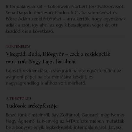
Interjúalanyainkat – Lobenwein Norbert fesztiválszervezőt,
Sena Dagadu énekesnő, Pindroch Csaba színművészt és
Bősze Ádám zenetörténészt – arra kértük, hogy egymásnak
adják a szót, így ahol az egyik beszélgetés véget ér, ott
kezdődik is a következő.
TÖRTÉNELEM
Visegrád, Buda, Diósgyőr – ezek a rezidenciák
mutatták Nagy Lajos hatalmát
Lajos fő rezidenciája, a visegrádi palota egyértelműen az
avignoni pápai palota mintájára készült, és
nagyságrendileg is ahhoz volt mérhető.
A TE SZTORID
Tudósok arcképfestője
Beszéltünk Einsteinről, Bay Zoltánról, Gaussról, még Nemes
Nagy Ágnesről is. Nemrég az MTA dísztermében mutatták
be a könyvét egyik legkedvesebb interjúalanyáról, Lovász