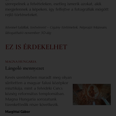
szerepelnek a felvételeken, esetleg ismerik azokat, akik
megjelennek a képeken, így felfejtve a fotográfiák mögött
rejlő történeteket.
Istennel talállak, testvérem! – Cigány történetek. Néprajzi Múzeum,
látogatható november 30-áig
EZ IS ÉRDEKELHET
MAGNA HUNGARIA
Lángoló mennyezet
Kevés szentélyben maradt meg olyan
sűrítetten a magyar falusi középkor
misztikája, mint a felvidéki Csécs
község református templomában.
Magna Hungaria sorozatunk
tizenkettedik része következik.
Margittai Gábor