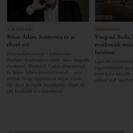
A TE SZTORID
TÖRTÉNELEM
Bősze Ádám: Számomra ez az
Visegrád, Buda, 
éltető erő
rezidenciák mut
hatalmát
Interjúalanyainkat – Lobenwein
Norbert fesztiválszervezőt, Sena Dagadu
Lajos fő rezidenciá
énekesnő, Pindroch Csaba színművészt
egyértelműen az a
és Bősze Ádám zenetörténészt – arra
mintájára készült,
kértük, hogy egymásnak adják a szót,
ahhoz volt mérhet
így ahol az egyik beszélgetés véget ér,
ott kezdődik is a következő.