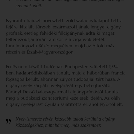
szemünk előtt.
Nyaranta bajuszt növesztett, zöld szalagos kalapot tett a
fejére, kitalált törzsek leszármazottjának, lengyel cigány
grófnak, esetleg felvidéki félcigánynak adta ki magát
felfedezőútjai során, amikor is a cigányok életét
tanulmányozta Békés megyében, majd az Alföld más
részein és Észak-Magyarországon.
Erdős nem készült tudósnak, Budapesten született 1924-
ben, hadapródiskolában tanult, majd a háborúban francia
fogságba került, ahonnan súlyos tüdőbajjal tért haza. A
cigány nyelv kárpáti nyelvjárását egy betegtársától,
Bárányi Dezső balassagyarmati cigányprímástól tanulta
meg a budakeszi szanatóriumi kezelések idején. Az oláh
cigány nyelvjárást Gyulán sajátította el, ahol 1952-től élt.
Nyelvismerete révén közelebb tudott kerülni a cigány
közösségekhez, mint bármely más szakember.