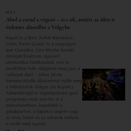
KULT
Ahol a csend a végszó – 6+1 ok, amiért az idén is
érdemes alászállni a Völgybe
Kispál és a Borz, Kollár-Klemencz,
Góbé, Parno Graszt és a nagyágyú:
José González. Újra fénybe boruló
dörögdi Klastrom, egyszeri
szimfonikus találkozások, vers és
mezítlábas folk, világzene meg jazz a
csillagok alatt – július 24-én
harmincötödik alkalommal nyílik meg
a Művészetek Völgye. De Kapolcs,
Taliándörögd és Vigántpetend igazi
programja most sem fér el a
műsorfüzetben: leginkább a
patakparton, a kapolcsi szigete vagy
az öreg hídon és az udvarok mélyén
is nyílik meg igazán.