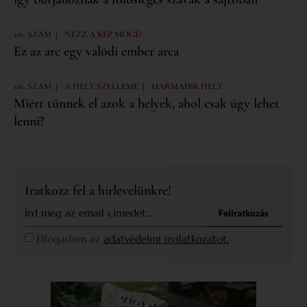
|
116. SZÁM
NÉZZ A KÉP MÖGÉ!
Ez az arc egy valódi ember arca
|
|
116. SZÁM
A HELY SZELLEME
HARMADIK HELY
Miért tűnnek el azok a helyek, ahol csak úgy lehet
lenni?
Iratkozz fel a hírlevelünkre!
Feliratkozás
Elfogadom az
adatvédelmi nyilatkozatot.