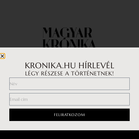
KRONIKA.HU HÍRLEVÉL
LÉGY RÉSZESE A TÖRTÉNETNEK!
Impresszum
Médiaajánlat
Általános Szerződési Feltételek
Adatkezelési tájékoztató
FELIRATKOZOM
Hozzászólási szabályzat