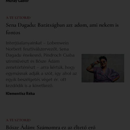
Muray Gábor
A TE SZTORID
Sena Dagadu: Barátságban azt adom, ami nekem is
fontos
Interjúalanyainkat – Lobenwein
Norbert fesztiválszervezőt, Sena
Dagadu énekesnő, Pindroch Csaba
színművészt és Bősze Ádám
zenetörténészt – arra kértük, hogy
egymásnak adják a szót, így ahol az
egyik beszélgetés véget ér, ott
kezdődik is a következő.
Klementisz Réka
A TE SZTORID
Bősze Ádám: Számomra ez az éltető erő