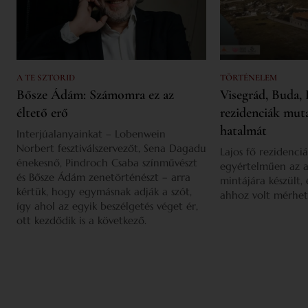
A TE SZTORID
TÖRTÉNELEM
Bősze Ádám: Számomra ez az
Visegrád, Buda, 
éltető erő
rezidenciák mut
hatalmát
Interjúalanyainkat – Lobenwein
Norbert fesztiválszervezőt, Sena Dagadu
Lajos fő rezidenciá
énekesnő, Pindroch Csaba színművészt
egyértelműen az a
és Bősze Ádám zenetörténészt – arra
mintájára készült,
kértük, hogy egymásnak adják a szót,
ahhoz volt mérhet
így ahol az egyik beszélgetés véget ér,
ott kezdődik is a következő.