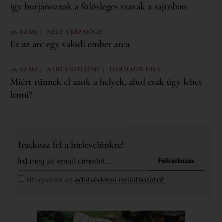
így burjánoznak a fölösleges szavak a sajtóban
|
116. SZÁM
NÉZZ A KÉP MÖGÉ!
Ez az arc egy valódi ember arca
|
|
116. SZÁM
A HELY SZELLEME
HARMADIK HELY
Miért tűnnek el azok a helyek, ahol csak úgy lehet
lenni?
Iratkozz fel a hírlevelünkre!
Feliratkozás
Elfogadom az
adatvédelmi nyilatkozatot.