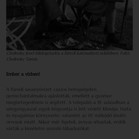
Cholnoky Jenő földrajztudós a füredi katonatiszti üdülőben. Fotó:
Cholnoky Tamás
Ember a vízben!
A füredi savanyúvizet csúzos betegségekre,
gerincbántalmakra ajánlották, emellett a gyomor
megbetegedésein is segített. A település a 19. században a
szívgyógyászat egyik központja is lett védett klímája, tiszta
és nyugalmas környezete, valamint az itt működő kiváló
orvosok miatt. Akkor már ligetek, árnyas sétautak, erdők
várták a kíméletre szoruló lábadozókat.