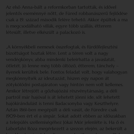
Az első Anna-bált a reformkorban tartották, és idővel
jelentős eseménnyé nőtt, de Füred robbanásszerű fejlődése
csak a 19. század második felére tehető. Akkor épültek a ma
is megcsodálható villák, egyre több szállás, étterem
létesült, illetve elkészült a palackozó is.
„A környékbeli nemesek összefogtak, és fürdőfejlesztési
bizottságot hoztak létre. Lent a téren volt a nagy
vendégkönyv, abba mindenki beleírhatta a javaslatát,
ötletét. Jó lenne még több öltöző, étterem, tánchely –
ilyenek kerültek bele. Fontos feladat volt, hogy valahogyan
megkönnyítsék az ideutazást, hiszen egy napon át
zötykölődni postajáraton vagy hintón nem volt kellemes.
Amikor létrejött a gőzhajózási részvénytársaság, a déli
partról már hajóval is át lehetett jönni ide, sőt lehetett
hajókirándulást is tenni Badacsonyba vagy Keszthelyre.
Aztán 1861-ben megépült a déli vasút, de Füredre csak
1909-ben ért el a sínpár. Sokat adott ebben az időszakban
a település szellemiségéhez Jókai Mór jelenléte is. Ha ő és
Laborfalvi Róza megérkezett a szezon elején, az bekerült a