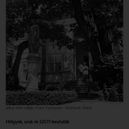
Jókai Mór villája. Fotó: Fortepan / Kotnyek Antal
Hölgyek, urak és SZOT-beutalók