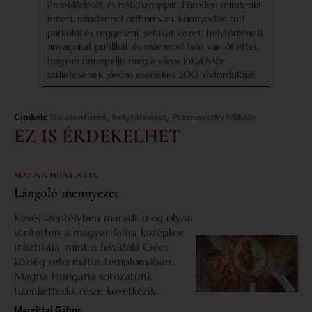
érdeklődését és hétköznapjait. Füreden mindenki
ismeri, mindenhol otthon van, könnyedén tud
parkolni és reggelizni, sétákat vezet, helytörténeti
anyagokat publikál, és már most tele van ötlettel,
hogyan ünnepelje meg a város Jókai Mór
születésének jövőre esedékes 200. évfordulóját.
,
,
Címkék:
Balatonfüred
helytöténész
Praznovszky Mihály
EZ IS ÉRDEKELHET
MAGNA HUNGARIA
Lángoló mennyezet
Kevés szentélyben maradt meg olyan
sűrítetten a magyar falusi középkor
misztikája, mint a felvidéki Csécs
község református templomában.
Magna Hungaria sorozatunk
tizenkettedik része következik.
Margittai Gábor