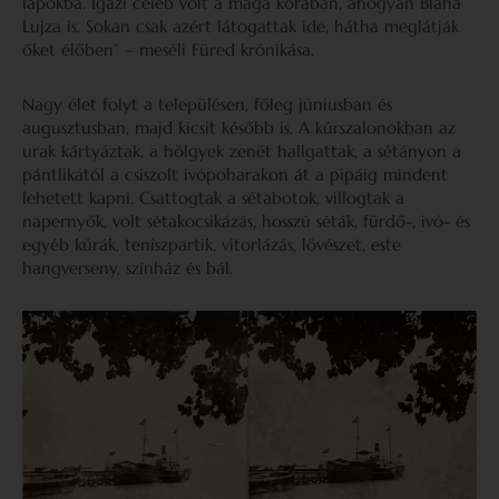
lapokba. Igazi celeb volt a maga korában, ahogyan Blaha
Lujza is. Sokan csak azért látogattak ide, hátha meglátják
őket élőben” – meséli Füred krónikása.
Nagy élet folyt a településen, főleg júniusban és
augusztusban, majd kicsit később is. A kúrszalonokban az
urak kártyáztak, a hölgyek zenét hallgattak, a sétányon a
pántlikától a csiszolt ivópoharakon át a pipáig mindent
lehetett kapni. Csattogtak a sétabotok, villogtak a
napernyők, volt sétakocsikázás, hosszú séták, fürdő-, ivó- és
egyéb kúrák, teniszpartik, vitorlázás, lövészet, este
hangverseny, színház és bál.