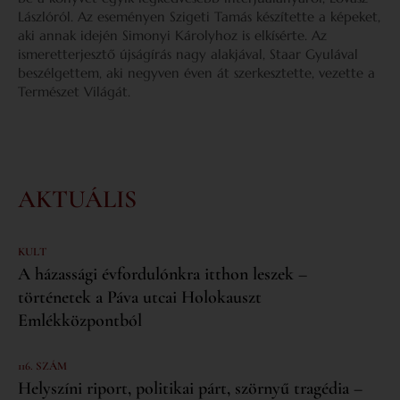
Lászlóról. Az eseményen Szigeti Tamás készítette a képeket,
aki annak idején Simonyi Károlyhoz is elkísérte. Az
ismeretterjesztő újságírás nagy alakjával, Staar Gyulával
beszélgettem, aki negyven éven át szerkesztette, vezette a
Természet Világát.
AKTUÁLIS
KULT
A házassági évfordulónkra itthon leszek –
történetek a Páva utcai Holokauszt
Emlékközpontból
116. SZÁM
Helyszíni riport, politikai párt, szörnyű tragédia –