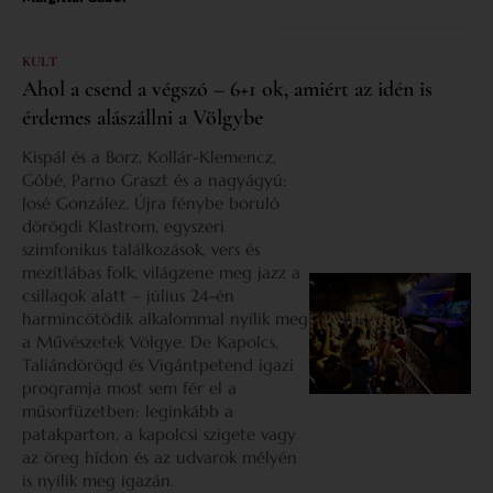
KULT
Ahol a csend a végszó – 6+1 ok, amiért az idén is
érdemes alászállni a Völgybe
Kispál és a Borz, Kollár-Klemencz,
Góbé, Parno Graszt és a nagyágyú:
José González. Újra fénybe boruló
dörögdi Klastrom, egyszeri
szimfonikus találkozások, vers és
mezítlábas folk, világzene meg jazz a
csillagok alatt – július 24-én
harmincötödik alkalommal nyílik meg
a Művészetek Völgye. De Kapolcs,
Taliándörögd és Vigántpetend igazi
programja most sem fér el a
műsorfüzetben: leginkább a
patakparton, a kapolcsi szigete vagy
az öreg hídon és az udvarok mélyén
is nyílik meg igazán.