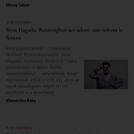
Muray Gábor
A TE SZTORID
Sena Dagadu: Barátságban azt adom, ami nekem is
fontos
Interjúalanyainkat – Lobenwein
Norbert fesztiválszervezőt, Sena
Dagadu énekesnő, Pindroch Csaba
színművészt és Bősze Ádám
zenetörténészt – arra kértük, hogy
egymásnak adják a szót, így ahol az
egyik beszélgetés véget ér, ott
kezdődik is a következő.
Klementisz Réka
A TE SZTORID