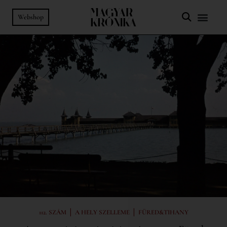
Webshop
|
|
112. SZÁM
A HELY SZELLEME
FÜRED&TIHANY