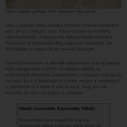
Vízen a Baross gőzhajó. Fotó: Fortepan / Kiss László
Ezen a ponton szinte minden történet trianoni fordulatot
vesz, de az a helyzet, hogy Füred számára a veszteség
előnyt jelentett. A Monarchia kultikus fürdői Bártfától
Pöstyénen át Herkulesfürdőig nagyrészt odalettek, ami
felértékelte a magyar kézen maradó községet.
Füred történetében a második világháború után új fejezet
nyílt, megjelentek a SZOT- és vállalati üdülők, új
szálláshelyek létesültek, beköszöntött a tömeges nyaralás és
turizmus kora. A közelmúlt és a jelen megint a minőségről,
a fejlődésről és a stílusról szól. És arról, hogy ne csak
nyaralni, de élni is jó legyen a városban.
Füredi ciceronénk: Praznovszky Mihály
Rendezzünk Krúdy-reggelit! Ez csak egy
Praznovszky Mihály számtalan ötlete közül, aki