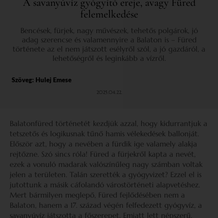
A savanyúvíz gyógyító ereje, avagy Füred
felemelkedése
Bencések, fürjek, nagy művészek, tehetős polgárok, jó
adag szerencse és valamennyire a Balaton is – Füred
története az el nem játszott esélyről szól, a jó gazdáról, a
lehetőségről és leginkább a vízről.
Szöveg:
Hulej Emese
2025.04.22.
Balatonfüred történetét kezdjük azzal, hogy kidurrantjuk a
tetszetős és logikusnak tűnő hamis vélekedések ballonját.
Először azt, hogy a nevében a fürdik ige valamely alakja
rejtőzne. Szó sincs róla! Füred a fürjekről kapta a nevét,
ezek a vonuló madarak valószínűleg nagy számban voltak
jelen a területen. Talán szerették a gyógyvizet? Ezzel el is
jutottunk a másik cáfolandó várostörténeti alapvetéshez.
Mert bármilyen meglepő, Füred fejlődésében nem a
Balaton, hanem a 17. század végén felfedezett gyógyvíz, a
savanyúvíz játszotta a főszerepet. Emiatt lett népszerű,