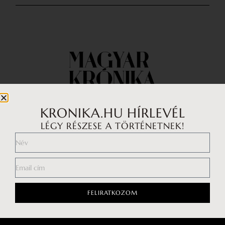
KRONIKA.HU HÍRLEVÉL
LÉGY RÉSZESE A TÖRTÉNETNEK!
Impresszum
Médiaajánlat
Általános Szerződési Feltételek
Adatkezelési tájékoztató
FELIRATKOZOM
Hozzászólási szabályzat