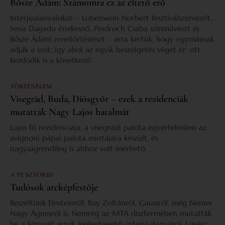
Bősze Ádám: Számomra ez az éltető erő
Interjúalanyainkat – Lobenwein Norbert fesztiválszervezőt,
Sena Dagadu énekesnő, Pindroch Csaba színművészt és
Bősze Ádám zenetörténészt – arra kértük, hogy egymásnak
adják a szót, így ahol az egyik beszélgetés véget ér, ott
kezdődik is a következő.
TÖRTÉNELEM
Visegrád, Buda, Diósgyőr – ezek a rezidenciák
mutatták Nagy Lajos hatalmát
Lajos fő rezidenciája, a visegrádi palota egyértelműen az
avignoni pápai palota mintájára készült, és
nagyságrendileg is ahhoz volt mérhető.
A TE SZTORID
Tudósok arcképfestője
Beszéltünk Einsteinről, Bay Zoltánról, Gaussról, még Nemes
Nagy Ágnesről is. Nemrég az MTA dísztermében mutatták
be a könyvét egyik legkedvesebb interjúalanyáról, Lovász