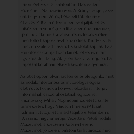
három évtizede él Balatonfüred közvetlen
közelében, Nemesvámoson. A Krúdy-reggeli, azaz
gábli egy igen ráérős, békebeli többfogásos
étkezés. A Blaha étteremben szolgálják fel, és
miközben a vendégek a libatepertőbe harapnak,
liptói túrót kennek a kenyérre, és lecsós virslivel
meg töltött káposztával bíbelődnek, Krúdy Gyula
Füreden született írásaiból is kóstolót kapnak. Ez a
komótos és cseppet sem kímélő étkezés eltart
úgy kora délutánig. Aki jelentkezik rá, legjobb, ha
napokkal korábban elkezdi készíteni a gyomrát.
Az ötlet éppen olyan szellemes és életigenlő, mint
az irodalomtörténész és muzeológus egész
életműve. Ilyenek a könyvei, előadásai, interjúi.
Informálnak és szórakoztatnak egyszerre.
Praznovszky Mihály Nógrádban született, szinte
természetes, hogy Madách Imre és Mikszáth
Kálmán kutatója lett, majd tágabb értelemben a
19. század nagy ismerője. Vezette a Petőfi Irodalmi
Múzeumot, a szécsényi Kubinyi Ferenc
Múzeumot, jó ideje a balatoni táj határozza meg