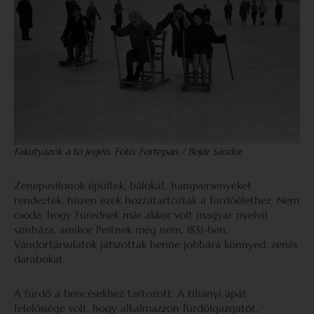
Fakutyázók a tó jegén. Fotó: Fortepan / Bojár Sándor
Zenepavilonok épültek, bálokat, hangversenyeket
rendeztek, hiszen ezek hozzátartoztak a fürdőélethez. Nem
csoda, hogy Fürednek már akkor volt magyar nyelvű
színháza, amikor Pestnek még nem, 1831-ben.
Vándortársulatok játszottak benne jobbára könnyed, zenés
darabokat.
A fürdő a bencésekhez tartozott. A tihanyi apát
felelőssége volt, hogy alkalmazzon fürdőigazgatót,