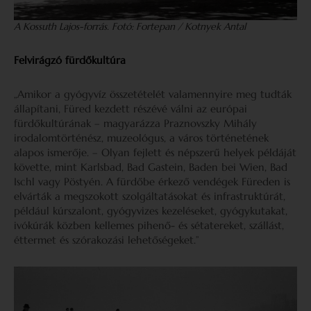
A Kossuth Lajos-forrás. Fotó: Fortepan / Kotnyek Antal
Felvirágzó fürdőkultúra
„Amikor a gyógyvíz összetételét valamennyire meg tudták
állapítani, Füred kezdett részévé válni az európai
fürdőkultúrának – magyarázza Praznovszky Mihály
irodalomtörténész, muzeológus, a város történetének
alapos ismerője. – Olyan fejlett és népszerű helyek példáját
követte, mint Karlsbad, Bad Gastein, Baden bei Wien, Bad
Ischl vagy Pöstyén. A fürdőbe érkező vendégek Füreden is
elvárták a megszokott szolgáltatásokat és infrastruktúrát,
például kúrszalont, gyógyvizes kezeléseket, gyógykutakat,
ivókúrák közben kellemes pihenő- és sétatereket, szállást,
éttermet és szórakozási lehetőségeket.”