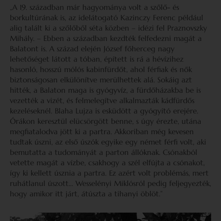
„A 19. században már hagyománya volt a szőlő- és
borkultúrának is, az idelátogató Kazinczy Ferenc például
alig talált ki a szőlőből séta közben – idézi fel Praznovszky
Mihály. – Ebben a században kezdték felfedezni magát a
Balatont is. A század elején József főherceg nagy
lehetőséget látott a tóban, épített is rá a hévízihez
hasonló, hosszú mólós kabinfürdőt, ahol férfiak és nők
biztonságosan elkülönítve merülhettek alá. Sokáig azt
hitték, a Balaton maga is gyógyvíz, a fürdőházakba be is
vezették a vizét, és felmelegítve alkalmazták kádfürdős
kezeléseknél. Blaha Lujza is esküdött a gyógyító erejére.
Órákon keresztül elücsörgött benne, s úgy érezte, utána
megfiatalodva jött ki a partra. Akkoriban még kevesen
tudtak úszni, az első úszók egyike egy német férfi volt, aki
bemutatta a tudományát a parton állóknak. Csónakból
vetette magát a vízbe, csakhogy a szél elfújta a csónakot,
így ki kellett úsznia a partra. Ez azért volt problémás, mert
ruhátlanul úszott… Wesselényi Miklósról pedig feljegyezték,
hogy amikor itt járt, átúszta a tihanyi öblöt.”