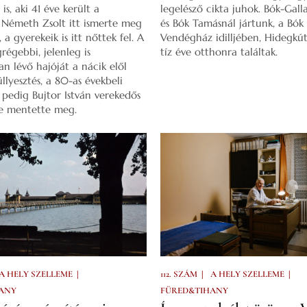
is, aki 41 éve került a
legelésző cikta juhok. Bók-Galla
. Németh Zsolt itt ismerte meg
és Bók Tamásnál jártunk, a Bók
, a gyerekeik is itt nőttek fel. A
Vendégház idilljében, Hidegkút
régebbi, jelenleg is
tíz éve otthonra találtak.
an lévő hajóját a nácik elől
üllyesztés, a 80-as évekbeli
l pedig Bujtor István verekedős
te mentette meg.
|
|
|
A HELY SZELLEME
112. SZÁM
A HELY SZELLEME
ANY
FÜRED&TIHANY