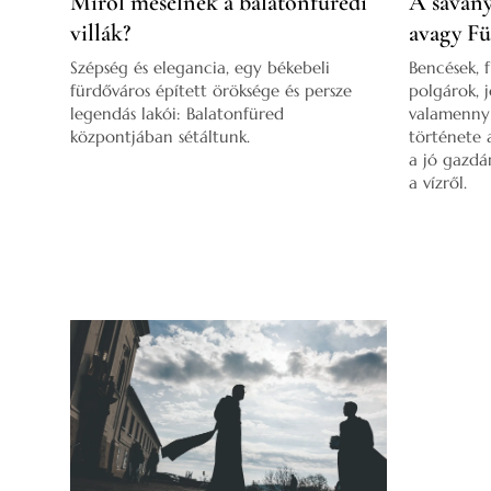
Miről mesélnek a balatonfüredi
A savany
villák?
avagy Fü
Szépség és elegancia, egy békebeli
Bencések, 
fürdőváros épített öröksége és persze
polgárok, 
legendás lakói: Balatonfüred
valamennyi
központjában sétáltunk.
története a
a jó gazdá
a vízről.