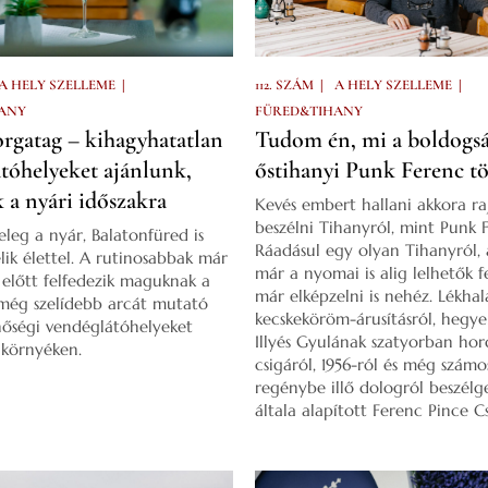
|
|
|
A HELY SZELLEME
112. SZÁM
A HELY SZELLEME
ANY
FÜRED&TIHANY
orgatag – kihagyhatatlan
Tudom én, mi a boldogsá
tóhelyeket ajánlunk,
őstihanyi Punk Ferenc tö
 a nyári időszakra
Kevés embert hallani akkora ra
beszélni Tihanyról, mint Punk 
leg a nyár, Balatonfüred is
Ráadásul egy olyan Tihanyról,
lik élettel. A rutinosabbak már
már a nyomai is alig lelhetők f
 előtt felfedezik maguknak a
már elképzelni is nehéz. Lékhal
még szelídebb arcát mutató
kecskeköröm-árusításról, hegye
nőségi vendéglátóhelyeket
Illyés Gyulának szatyorban hor
 környéken.
csigáról, 1956-ról és még számo
regénybe illő dologról beszélg
általa alapított Ferenc Pince C