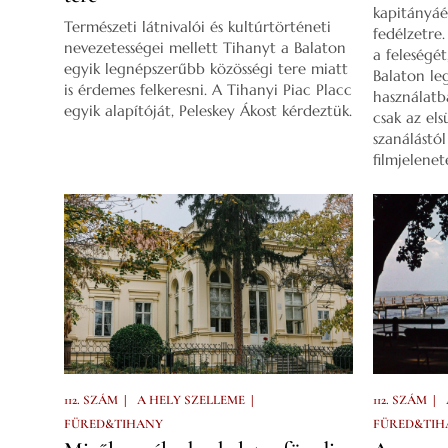
kapitányáé 
Természeti látnivalói és kultúrtörténeti
fedélzetre
nevezetességei mellett Tihanyt a Balaton
a feleségét
egyik legnépszerűbb közösségi tere miatt
Balaton leg
is érdemes felkeresni. A Tihanyi Piac Placc
használatb
egyik alapítóját, Peleskey Ákost kérdeztük.
csak az els
szanálástó
filmjelene
|
|
|
112. SZÁM
A HELY SZELLEME
112. SZÁM
FÜRED&TIHANY
FÜRED&TIH