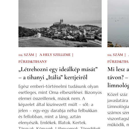
|
|
|
112. SZÁM
A HELY SZELLEME
112. SZÁM
FÜRED&TIHANY
FÜRED&TIH
„Létrehozni egy ideálkép mását”
Mi lesz 
– a tihanyi „Itália” kertjeiről
távon? –
limnológ
Egész emberi-történelmi tudásunk olyan
esetleges, mint Oma elbeszélései. Bizonyos
Közel száz
elemei összeillenek, mások nem. A
javaslatár
képzelet által kiszínezett múlt – sőt: a
Limnológia
jelen – egy-egy darabja néha felbukkan
számos szer
és fellobban, mint a láng, aztán
viszontags
elenyészik. Emlékek. Illatok. Kertek.
működik, m
Tárgyak. Könyvek. Lábnyomok. Töredékek