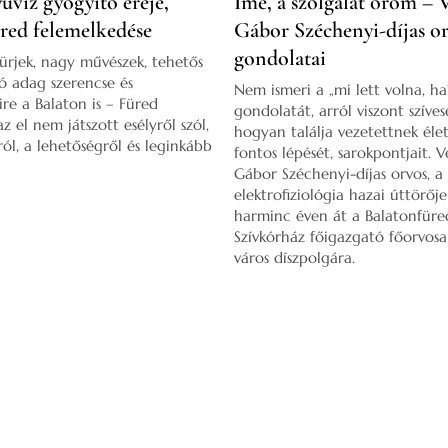
úvíz gyógyító ereje,
Íme, a szolgálat öröm – 
red felemelkedése
Gábor Széchenyi-díjas o
gondolatai
fürjek, nagy művészek, tehetős
jó adag szerencse és
Nem ismeri a „mi lett volna, ha
re a Balaton is – Füred
gondolatát, arról viszont szíves
z el nem játszott esélyről szól,
hogyan találja vezetettnek él
ról, a lehetőségről és leginkább
fontos lépését, sarokpontjait. V
Gábor Széchenyi-díjas orvos, a 
elektrofiziológia hazai úttörőj
harminc éven át a Balatonfüre
Szívkórház főigazgató főorvosa 
város díszpolgára.