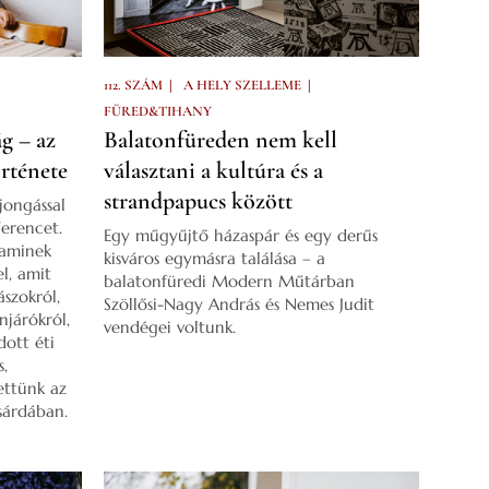
|
|
112. SZÁM
A HELY SZELLEME
FÜRED&TIHANY
g – az
Balatonfüreden nem kell
rténete
választani a kultúra és a
strandpapucs között
jongással
Ferencet.
Egy műgyűjtő házaspár és egy derűs
 aminek
kisváros egymásra találása – a
el, amit
balatonfüredi Modern Műtárban
ászokról,
Szöllősi-Nagy András és Nemes Judit
njárókról,
vendégei voltunk.
dott éti
s,
ettünk az
sárdában.