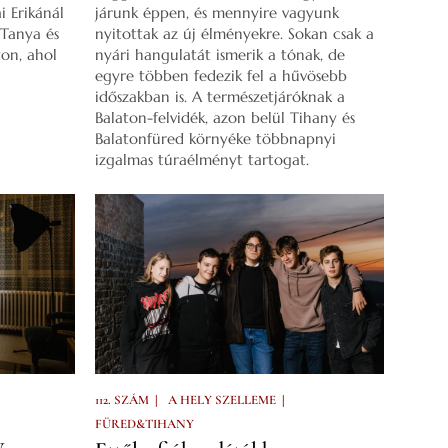
i Erikánál
járunk éppen, és mennyire vagyunk
 Tanya és
nyitottak az új élményekre. Sokan csak a
on, ahol
nyári hangulatát ismerik a tónak, de
egyre többen fedezik fel a hűvösebb
időszakban is. A természetjáróknak a
Balaton-felvidék, azon belül Tihany és
Balatonfüred környéke többnapnyi
izgalmas túraélményt tartogat.
|
|
112. SZÁM
A HELY SZELLEME
FÜRED&TIHANY