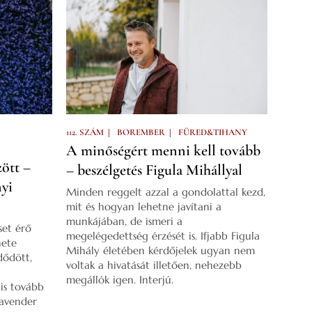
|
|
112. SZÁM
BOREMBER
FÜRED&TIHANY
A minőségért menni kell tovább
ött –
– beszélgetés Figula Mihállyal
nyi
Minden reggelt azzal a gondolattal kezd,
mit és hogyan lehetne javítani a
munkájában, de ismeri a
set érő
megelégedettség érzését is. Ifjabb Figula
nete
Mihály életében kérdőjelek ugyan nem
dődött,
voltak a hivatását illetően, nehezebb
megállók igen. Interjú.
is tovább
Lavender