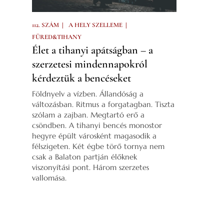
|
|
112. SZÁM
A HELY SZELLEME
FÜRED&TIHANY
Élet a tihanyi apátságban – a
szerzetesi mindennapokról
kérdeztük a bencéseket
Földnyelv a vízben. Állandóság a
változásban. Ritmus a forgatagban. Tiszta
szólam a zajban. Megtartó erő a
csöndben. A tihanyi bencés monostor
hegyre épült városként magasodik a
félszigeten. Két égbe törő tornya nem
csak a Balaton partján élőknek
viszonyítási pont. Három szerzetes
vallomása.