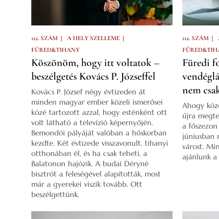
|
|
|
112. SZÁM
A HELY SZELLEME
112. SZÁM
FÜRED&TIHANY
FÜRED&TIH
Köszönöm, hogy itt voltatok –
Füredi f
beszélgetés Kovács P. Józseffel
vendéglá
nem csak
Kovács P. József négy évtizeden át
minden magyar ember közeli ismerősei
Ahogy köze
közé tartozott azzal, hogy esténként ott
újra megte
volt látható a televízió képernyőjén.
a főszezon
Bemondói pályáját valóban a hőskorban
júniusban 
kezdte. Két évtizede visszavonult, tihanyi
várost. Mi
otthonában él, és ha csak teheti, a
ajánlunk a
Balatonon hajózik. A budai Déryné
bisztrót a feleségével alapították, most
már a gyerekei viszik tovább. Ott
beszélgettünk.