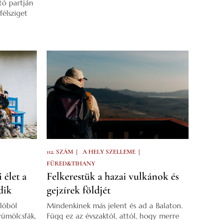
tó partján
élsziget
|
|
112. SZÁM
A HELY SZELLEME
FÜRED&TIHANY
 élet a
Felkerestük a hazai vulkánok és
dik
gejzírek földjét
llóból
Mindenkinek más jelent és ad a Balaton.
ümölcsfák,
Függ ez az évszaktól, attól, hogy merre