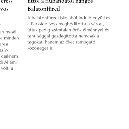
Veress
Ettől a fiúbandától hangos
rvos
Balatonfüred
A balatonfüredi iskolából induló együttes,
a Parkside Boys meghódította a várost,
”
útjuk pedig számtalan örök élménnyel és
en mesél,
tanulsággal gazdagította nemcsak a
ete minden
tagokat, hanem az őket támogató
eress
közösséget is.
szív-
e csaknem
di Állami
volt, a