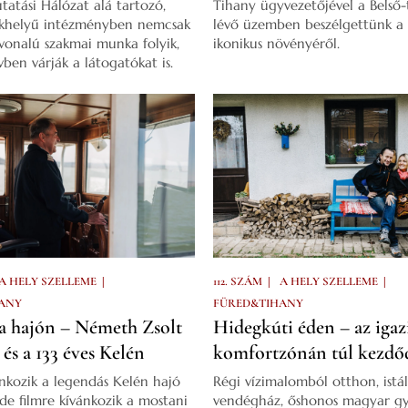
atási Hálózat alá tartozó,
Tihany ügyvezetőjével a Belső-
ékhelyű intézményben nemcsak
lévő üzemben beszélgettünk a f
vonalú szakmai munka folyik,
ikonikus növényéről.
ben várják a látogatókat is.
|
|
|
A HELY SZELLEME
112. SZÁM
A HELY SZELLEME
ANY
FÜRED&TIHANY
 a hajón – Németh Zsolt
Hidegkúti éden – az igazi
 és a 133 éves Kelén
komfortzónán túl kezdő
ánkozik a legendás Kelén hajó
Régi vízimalomból otthon, istá
 de filmre kívánkozik a mostani
vendégház, őshonos magyar gy