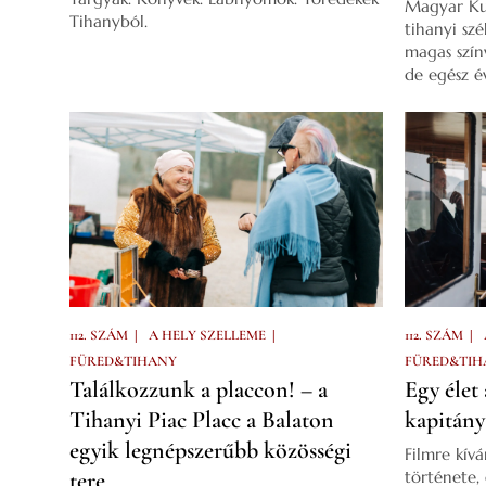
Magyar Kut
Tihanyból.
tihanyi sz
magas szín
de egész év
|
|
|
112. SZÁM
A HELY SZELLEME
112. SZÁM
FÜRED&TIHANY
FÜRED&TIH
Találkozzunk a placcon! – a
Egy élet
Tihanyi Piac Placc a Balaton
kapitány
egyik legnépszerűbb közösségi
Filmre kív
tere
története,