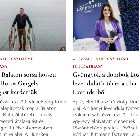
|
|
|
A HELY SZELLEME
112. SZÁM
A HELY SZELLEME
ANY
FÜRED&TIHANY
a Balaton sorsa hosszú
Gyöngyök a dombok köz
 Boros Gergely
levendulatörténet a tiha
ust kérdeztük
Lavenderből
 évvel ezelőtt Klebelsberg Kunó
Apró, élénklila színű virág, kinc
a alapították meg a Balatoni
olaj. A tihanyi levendula törté
i Kutatóintézetet, amely
csaknem száz évvel ezelőtt kez
vezeti átalakulást és
egy-egy elhivatott embernek
ágot túlélve sikeresebben
köszönhetően pedig a jövőnek 
int valaha. A Hun-Ren
íródhat. Bittmann Eszterrel, a 