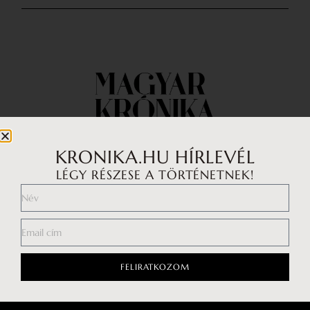
KRONIKA.HU HÍRLEVÉL
LÉGY RÉSZESE A TÖRTÉNETNEK!
Impresszum
Médiaajánlat
Általános Szerződési Feltételek
Adatkezelési tájékoztató
FELIRATKOZOM
Hozzászólási szabályzat