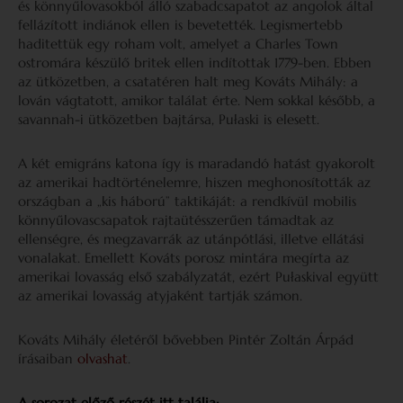
és könnyűlovasokból álló szabadcsapatot az angolok által
fellázított indiánok ellen is bevetették. Legismertebb
haditettük egy roham volt, amelyet a Charles Town
ostromára készülő britek ellen indítottak 1779-ben. Ebben
az ütközetben, a csatatéren halt meg Kováts Mihály: a
lován vágtatott, amikor találat érte. Nem sokkal később, a
savannah-i ütközetben bajtársa, Pułaski is elesett.
A két emigráns katona így is maradandó hatást gyakorolt
az amerikai hadtörténelemre, hiszen meghonosították az
országban a „kis háború” taktikáját: a rendkívül mobilis
könnyűlovascsapatok rajtaütésszerűen támadtak az
ellenségre, és megzavarrák az utánpótlási, illetve ellátási
vonalakat. Emellett Kováts porosz mintára megírta az
amerikai lovasság első szabályzatát, ezért Pułaskival együtt
az amerikai lovasság atyjaként tartják számon.
Kováts Mihály életéről bővebben Pintér Zoltán Árpád
írásaiban
olvashat
.
A sorozat előző részét itt találja: