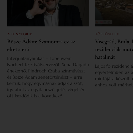
A TE SZTORID
TÖRTÉNELEM
Bősze Ádám: Számomra ez az
Visegrád, Buda, 
éltető erő
rezidenciák mut
hatalmát
Interjúalanyainkat – Lobenwein
Norbert fesztiválszervezőt, Sena Dagadu
Lajos fő rezidenciá
énekesnő, Pindroch Csaba színművészt
egyértelműen az a
és Bősze Ádám zenetörténészt – arra
mintájára készült,
kértük, hogy egymásnak adják a szót,
ahhoz volt mérhet
így ahol az egyik beszélgetés véget ér,
ott kezdődik is a következő.