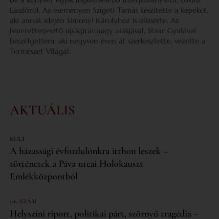
Lászlóról. Az eseményen Szigeti Tamás készítette a képeket,
aki annak idején Simonyi Károlyhoz is elkísérte. Az
ismeretterjesztő újságírás nagy alakjával, Staar Gyulával
beszélgettem, aki negyven éven át szerkesztette, vezette a
Természet Világát.
AKTUÁLIS
KULT
A házassági évfordulónkra itthon leszek –
történetek a Páva utcai Holokauszt
Emlékközpontból
116. SZÁM
Helyszíni riport, politikai párt, szörnyű tragédia –