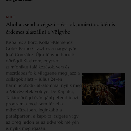
KULT
Ahol a csend a végszó – 6+1 ok, amiért az idén is
érdemes alászállni a Völgybe
Kispál és a Borz, Kollár-Klemencz,
Góbé, Parno Graszt és a nagyágyú:
José González. Újra fénybe boruló
dörögdi Klastrom, egyszeri
szimfonikus találkozások, vers és
mezítlábas folk, világzene meg jazz a
csillagok alatt – július 24-én
harmincötödik alkalommal nyílik meg
a Művészetek Völgye. De Kapolcs,
Taliándörögd és Vigántpetend igazi
programja most sem fér el a
műsorfüzetben: leginkább a
patakparton, a kapolcsi szigete vagy
az öreg hídon és az udvarok mélyén
is nyílik meg igazán.