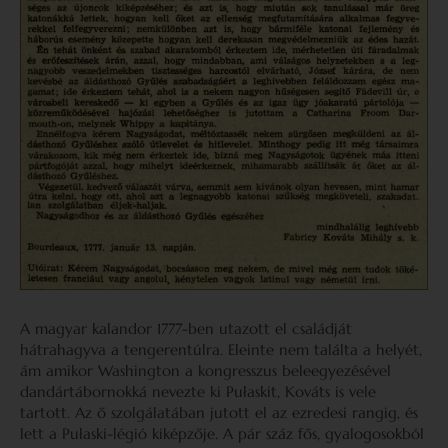
A magyar kalandor 1777-ben utazott el családját
hátrahagyva a tengerentúlra. Eleinte nem találta a helyét,
ám amikor Washington a kongresszus beleegyezésével
dandártábornokká nevezte ki Pułaskit, Kováts is vele
tartott. Az ő szolgálatában jutott el az ezredesi rangig, és
lett a Pułaski-légió kiképzője. A pár száz fős, gyalogosokból