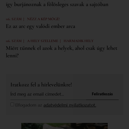
így burjánoznak a fölösleges szavak a sajtóban
|
116. SZÁM
NÉZZ A KÉP MÖGÉ!
Ez az arc egy valódi ember arca
|
|
116. SZÁM
A HELY SZELLEME
HARMADIK HELY
Miért tűnnek el azok a helyek, ahol csak úgy lehet
lenni?
Iratkozz fel a hírlevelünkre!
Feliratkozás
Elfogadom az
adatvédelmi nyilatkozatot.