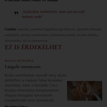
„Szabadon mehettem, nem parancsolt
nekem senki”
,
,
,
Címkék:
amerika
amerikai függetlenségi háború
egyesült államok
,
,
,
,
emigráció
george washington
kazimierz pułaski
kováts mihály
,
történelem
túl az óperencián
EZ IS ÉRDEKELHET
MAGNA HUNGARIA
Lángoló mennyezet
Kevés szentélyben maradt meg olyan
sűrítetten a magyar falusi középkor
misztikája, mint a felvidéki Csécs
község református templomában.
Magna Hungaria sorozatunk
tizenkettedik része következik.
Margittai Gábor