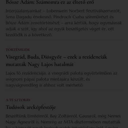
Bősze Ádám: Számomra ez az éltető erő
Interjúalanyainkat – Lobenwein Norbert fesztiválszervezőt,
Sena Dagadu énekesnő, Pindroch Csaba színművészt és
Bősze Ádám zenetörténészt – arra kértük, hogy egymásnak
adják a szót, így ahol az egyik beszélgetés véget ér, ott
kezdődik is a következő.
TÖRTÉNELEM
Visegrád, Buda, Diósgyőr – ezek a rezidenciák
mutatták Nagy Lajos hatalmát
Lajos fő rezidenciája, a visegrádi palota egyértelműen az
avignoni pápai palota mintájára készült, és
nagyságrendileg is ahhoz volt mérhető.
A TE SZTORID
Tudósok arcképfestője
Beszéltünk Einsteinről, Bay Zoltánról, Gaussról, még Nemes
Nagy Ágnesről is. Nemrég az MTA dísztermében mutatták
be a könyvét egyik legkedvesebb interjúalanyáról, Lovász