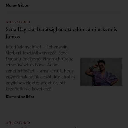
Muray Gábor
A TE SZTORID
Sena Dagadu: Barátságban azt adom, ami nekem is
fontos
Interjúalanyainkat – Lobenwein
Norbert fesztiválszervezőt, Sena
Dagadu énekesnő, Pindroch Csaba
színművészt és Bősze Ádám
zenetörténészt – arra kértük, hogy
egymásnak adják a szót, így ahol az
egyik beszélgetés véget ér, ott
kezdődik is a következő.
Klementisz Réka
A TE SZTORID