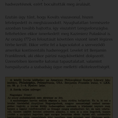
hadvezetésnek, ezért bocsátották meg árulását.
Ezután úgy tűnt, hogy Kováts visszavonul, hiszen
letelepedett és megházasodott. Nyughatatlan természete
azonban tovább hajtotta, így visszatért Lengyelországba;
feltehetően ekkor ismerkedett meg Kazimierz Pułaskival is.
Az ország 1772-es felosztását követően viszont ismét légüres
térbe került. Ekkor vette fel a kapcsolatot a szerveződő
amerikai kontinentális hadsereggel. Levelet írt Benjamin
Franklinnek, aki ekkor párizsi nagykövetként dolgozott.
Üzenetében kiemelte katonai tapasztalatait, valamint
hangsúlyozta a szabadság ügye melletti elkötelezettségét.