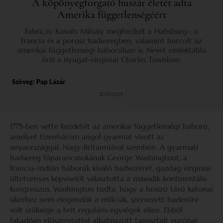
A köpönyegforgató huszár életét adta
Amerika függetlenségéért
Fabriczy Kováts Mihály megfordult a Habsburg-, a
francia és a porosz hadseregben, valamint harcolt az
amerikai függetlenségi háborúban is. Nevét emléktábla
őrzi a nyugat-virginiai Charles Townban.
Szöveg:
Pap Lázár
2025.02.15.
1775-ben vette kezdetét az amerikai függetlenségi háború,
amelyet tizenhárom angol gyarmat vívott az
anyaországgal, Nagy-Britanniával szemben. A gyarmati
hadsereg főparancsnokának George Washingtont, a
francia–indián háborúk kiváló hadvezérét, gazdag virginiai
ültetvényes képviselőt választotta a második kontinentális
kongresszus. Washington tudta, hogy a hosszú távú katonai
sikerhez nem elegendők a milíciák, szervezett haderőre
volt szüksége a brit reguláris egységek ellen. Ebből
fakadóan előszeretettel alkalmazott tapasztalt európai