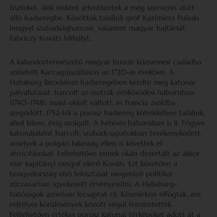
tiszteket, akik önként jelentkeztek a még szervezés alatt
álló hadseregbe. Közöttük találjuk gróf Kazimierz Pułaski
lengyel szabadságharcost, valamint magyar bajtársát,
Fabriczy Kováts Mihályt.
A kalandortermészetű magyar huszár köznemesi családba
született Karcagújszálláson az 1720-as években. A
Habsburg Birodalom hadseregében kezdte meg katonai
pályafutását, harcolt az osztrák örökösödési háborúban
(1740–1748), majd oldalt váltott, és francia zsoldba
szegődött. 1752-től a porosz hadsereg kötelékében találjuk,
ahol kilenc évig szolgált. A hétéves háborúban is II. Frigyes
katonájaként harcolt, szabadcsapatokban tevékenykedett,
amelyek a polgári lakosság ellen is követtek el
atrocitásokat. Feltehetően ennek okán dezertált az akkor
már kapitányi rangot elérő Kováts. Ezt követően a
Lengyelország első felosztását megelőző politikai
zűrzavarban igyekezett érvényesülni. A Habsburg-
hatóságok azonban lecsaptak rá, Késmárkon elfogták, ám
rejtélyes körülmények között végül felmentették.
Feltehetően értékes porosz katonai térképeket adott át a