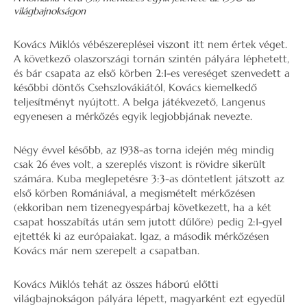
világbajnokságon
Kovács Miklós vébészereplései viszont itt nem értek véget.
A következő olaszországi tornán szintén pályára léphetett,
és bár csapata az első körben 2:1-es vereséget szenvedett a
későbbi döntős Csehszlovákiától, Kovács kiemelkedő
teljesítményt nyújtott. A belga játékvezető, Langenus
egyenesen a mérkőzés egyik legjobbjának nevezte.
Négy évvel később, az 1938-as torna idején még mindig
csak 26 éves volt, a szereplés viszont is rövidre sikerült
számára. Kuba meglepetésre 3:3-as döntetlent játszott az
első körben Romániával, a megismételt mérkőzésen
(ekkoriban nem tizenegyespárbaj következett, ha a két
csapat hosszabítás után sem jutott dűlőre) pedig 2:1-gyel
ejtették ki az európaiakat. Igaz, a második mérkőzésen
Kovács már nem szerepelt a csapatban.
Kovács Miklós tehát az összes háború előtti
világbajnokságon pályára lépett, magyarként ezt egyedül