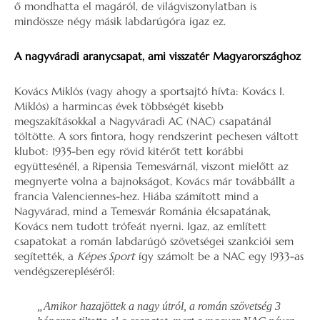
ő mondhatta el magáról, de világviszonylatban is
mindössze négy másik labdarúgóra igaz ez.
A nagyváradi aranycsapat, ami visszatér Magyarországhoz
Kovács Miklós (vagy ahogy a sportsajtó hívta: Kovács I.
Miklós) a harmincas évek többségét kisebb
megszakításokkal a Nagyváradi AC (NAC) csapatánál
töltötte. A sors fintora, hogy rendszerint pechesen váltott
klubot: 1935-ben egy rövid kitérőt tett korábbi
együttesénél, a Ripensia Temesvárnál, viszont mielőtt az
megnyerte volna a bajnokságot, Kovács már továbbállt a
francia Valenciennes-hez. Hiába számított mind a
Nagyvárad, mind a Temesvár Románia élcsapatának,
Kovács nem tudott trófeát nyerni. Igaz, az említett
csapatokat a román labdarúgó szövetségei szankciói sem
segítették, a
Képes Sport
így számolt be a NAC egy 1933-as
vendégszerepléséről:
„Amikor hazajöttek a nagy útról, a román szövetség 3