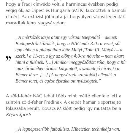
hogy a Fradi címvédő volt, a harmincas években pedig
végig ők, az Újpest és Hungária (MTK) küzdöttek a bajnoki
címért. Az extázist jól mutatja, hogy ilyen városi legendák
maradtak fenn Nagyváradon:
„A mérkőzés ideje alatt egy váradi telefonáló – akinek
Budapestről közölték, hogy a NAC már 3:0-ra vezet, sőt
épp ebben a pillanatban lőtte Matyi [Tóth III. Mátyás – a
szerk.] a 11-est, s így az előnyt 4:0-ra növelte – nem akart
hinni a fülének. […] Amikor meggyőződött róla, hogy a hír
igaz, örömében óriásit kurjantott, s szaladt jó hírrel ki a
Bémer térre. […] [A nagyváradi szurkolók] ellepték a
Bémer teret, és egész éjszaka ott nyüzsögtek.”
A zöld-fehér NAC tehát több mint méltó ellenfele lett a
szintén zöld-fehér Fradinak. A csapat hamar a sportsajtó
fókuszába került, Kovács Miklóst pedig így mutatta be a
Képes Sport
:
„A legnépszerűbb futballista. Hihetetlen technikája van.