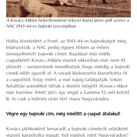
A Kovács Miklós helyetteseként érkező Barna János gólt szerez a
NAC 1943-44-es bajnoki szezonjában
Hiába közeledett a front, az 1943-44-es bajnokságot még
lejátszották: a NAC pedig éppen ebben az évben
ünnepelhetett bajnoki címet. Ráadásul első vidéki
csapatként! Kovács Miklós viszont ekkoriban már nem itt
játszott – sorsszerűnek mondhatjuk, hogy mindig a bajnoki
címek előtt igazolt el. A váradi klubvezetés kiszorította őt
a csapatból, hogy miért, a mai napig találgatják. Sokan
fiatalítási szándékot láttak a döntés mögött (Kovács ekkor
már harminc felett járt), így végül a Gamma FC-nél kötött
ki, és csak a háború után tért vissza Nagyváradra.
Végre egy bajnoki cím, még mielőtt a csapat átalakul!
Kovács játékosként lemaradt a bajnoki címekről, edzőként
viszont kárpótolta magát: hol máshol, mint Nagyváradon?