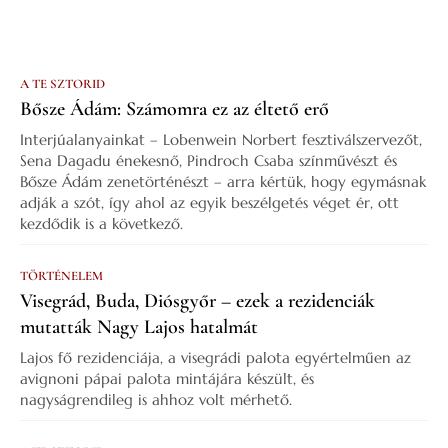
A TE SZTORID
Bősze Ádám: Számomra ez az éltető erő
Interjúalanyainkat – Lobenwein Norbert fesztiválszervezőt,
Sena Dagadu énekesnő, Pindroch Csaba színművészt és
Bősze Ádám zenetörténészt – arra kértük, hogy egymásnak
adják a szót, így ahol az egyik beszélgetés véget ér, ott
kezdődik is a következő.
TÖRTÉNELEM
Visegrád, Buda, Diósgyőr – ezek a rezidenciák
mutatták Nagy Lajos hatalmát
Lajos fő rezidenciája, a visegrádi palota egyértelműen az
avignoni pápai palota mintájára készült, és
nagyságrendileg is ahhoz volt mérhető.