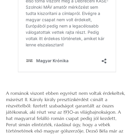
A románok viszont ebben egyrészt nem voltak érdekeltek,
másrészt II. Károly király presztízskérdést csinált a
részvételből: fizetett szabadságot garantált az összes
játékosnak, aki részt vesz az 1930-as világbajnokságon. A
hat magyarral felálló román csapat pedig jól kezdett,
Perut simán elintézték, ráadásul úgy, hogy a vébék
történetének első magyar gólszerzője, Dezső Béla már az