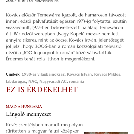
zöld-fehérről kék-fehérre.
Kovács először Temesvárra igazolt, de hamarosan távozott
innen: edzői pályafutását egészen 1973-ig folytatta, ezután
visszavonult, 1977-ben bekövetkezett haláláig Temesváron
élt. Bár edzői szerepben „Nagy Kopek” messze nem lett
annyira sikeres, mint az öccse, Kovács István, jelentőségét
jól jelzi, hogy 2006-ban a román közszolgálati televízió
nézői a „100 legnagyobb román” közé választották.
Érdemes tehát róla itthon is megemlékezni.
,
,
,
Címkék:
1930-as világbajnokság
Kovács István
Kovács Miklós
,
,
,
labdarúgás
NAC
Nagyváradi AC
románia
EZ IS ÉRDEKELHET
MAGNA HUNGARIA
Lángoló mennyezet
Kevés szentélyben maradt meg olyan
sűrítetten a magyar falusi középkor