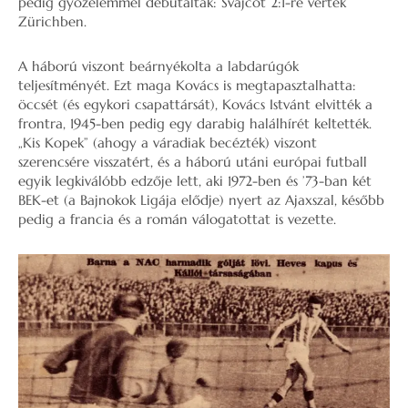
pedig győzelemmel debütáltak: Svájcot 2:1-re verték
Zürichben.
A háború viszont beárnyékolta a labdarúgók
teljesítményét. Ezt maga Kovács is megtapasztalhatta:
öccsét (és egykori csapattársát), Kovács Istvánt elvitték a
frontra, 1945-ben pedig egy darabig halálhírét keltették.
„Kis Kopek” (ahogy a váradiak becézték) viszont
szerencsére visszatért, és a háború utáni európai futball
egyik legkiválóbb edzője lett, aki 1972-ben és ’73-ban két
BEK-et (a Bajnokok Ligája elődje) nyert az Ajaxszal, később
pedig a francia és a román válogatottat is vezette.