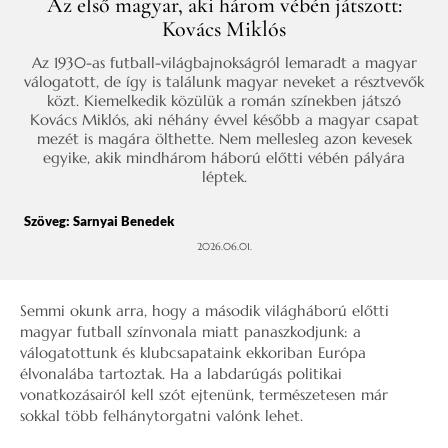
Az első magyar, aki három vébén játszott:
Kovács Miklós
Az 1930-as futball-világbajnokságról lemaradt a magyar
válogatott, de így is találunk magyar neveket a résztvevők
közt. Kiemelkedik közülük a román színekben játszó
Kovács Miklós, aki néhány évvel később a magyar csapat
mezét is magára ölthette. Nem mellesleg azon kevesek
egyike, akik mindhárom háború előtti vébén pályára
léptek.
Szöveg:
Sarnyai Benedek
2026.06.01.
Semmi okunk arra, hogy a második világháború előtti
magyar futball színvonala miatt panaszkodjunk: a
válogatottunk és klubcsapataink ekkoriban Európa
élvonalába tartoztak. Ha a labdarúgás politikai
vonatkozásairól kell szót ejtenünk, természetesen már
sokkal több felhánytorgatni valónk lehet.