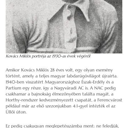
Kovács Miklós portréja az 1930-as évek végéről
Amikor Kovács Miklós 28 éves volt, egy olyan esemény
történt, amely a teljes magyar labdarúgóvilágot újraírta.
1940-ben visszatért Magyarországhoz Észak-Erdély és a
Partium egy része, így a Nagyváradi AC is. A NAC pedig
csakhamar a bajnokság élmezőnyében találta magát, a
Horthy-rendszer kedvezményezett csapatát, a Ferencvárost
például már az első szezonjukban 4:1-gyel intézték el az
Üllői úton.
Ez pedig csakugyan meglepetésszámba ment: ne feledjük,