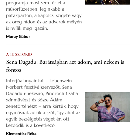
programja most sem fér el a
műsorfüzetben: leginkább a
patakparton, a kapolcsi szigete vagy
az öreg hídon és az udvarok mélyén
is nyílik meg igazán.
Muray Gábor
A TE SZTORID
Sena Dagadu: Barátságban azt adom, ami nekem is
fontos
Interjúalanyainkat – Lobenwein
Norbert fesztiválszervezőt, Sena
Dagadu énekesnő, Pindroch Csaba
színművészt és Bősze Ádám
zenetörténészt – arra kértük, hogy
egymásnak adják a szót, így ahol az
egyik beszélgetés véget ér, ott
kezdődik is a következő.
Klementisz Réka