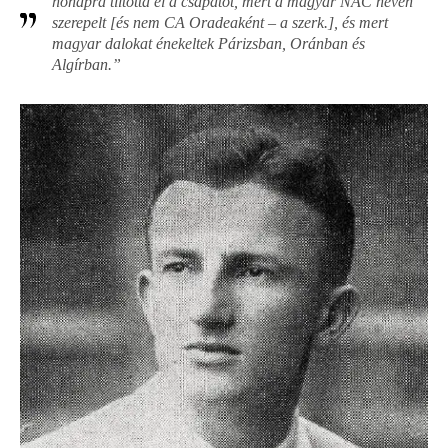
hónapra tiltotta el a csapatot, mert a magyar NAC néven
szerepelt [és nem CA Oradeaként – a szerk.], és mert
magyar dalokat énekeltek Párizsban, Oránban és
Algírban.”