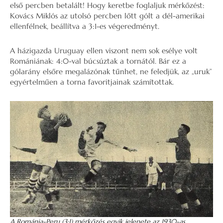
első percben betalált! Hogy keretbe foglaljuk mérkőzést:
Kovács Miklós az utolsó percben lőtt gólt a dél-amerikai
ellenfélnek, beállítva a 3:1-es végeredményt.
A házigazda Uruguay ellen viszont nem sok esélye volt
Romániának: 4:0-val búcsúztak a tornától. Bár ez a
gólarány elsőre megalázónak tűnhet, ne feledjük, az „uruk”
egyértelműen a torna favoritjainak számítottak.
A Románia-Peru (3:1) mérkőzés egyik jelenete az 1930-as