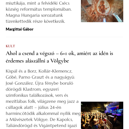
misztikája, mint a felvidéki Csécs
község református templomában.
Magna Hungaria sorozatunk
tizenkettedik része következik.
Margittai Gábor
KULT
Ahol a csend a végszó – 6+1 ok, amiért az idén is
érdemes alászállni a Völgybe
Kispál és a Borz, Kollár-Klemencz,
Góbé, Parno Graszt és a nagyágyú:
José González. Újra fénybe boruló
dörögdi Klastrom, egyszeri
szimfonikus találkozások, vers és
mezítlábas folk, világzene meg jazz a
csillagok alatt – július 24-én
harmincötödik alkalommal nyílik meg
a Művészetek Völgye. De Kapolcs,
Taliándörögd és Vigántpetend igazi