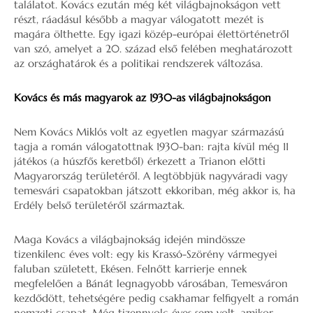
találatot. Kovács ezután még két világbajnokságon vett
részt, ráadásul később a magyar válogatott mezét is
magára ölthette. Egy igazi közép-európai élettörténetről
van szó, amelyet a 20. század első felében meghatározott
az országhatárok és a politikai rendszerek változása.
Kovács és más magyarok az 1930-as világbajnokságon
Nem Kovács Miklós volt az egyetlen magyar származású
tagja a román válogatottnak 1930-ban: rajta kívül még 11
játékos (a húszfős keretből) érkezett a Trianon előtti
Magyarország területéről. A legtöbbjük nagyváradi vagy
temesvári csapatokban játszott ekkoriban, még akkor is, ha
Erdély belső területéről származtak.
Maga Kovács a világbajnokság idején mindössze
tizenkilenc éves volt: egy kis Krassó-Szörény vármegyei
faluban született, Ekésen. Felnőtt karrierje ennek
megfelelően a Bánát legnagyobb városában, Temesváron
kezdődött, tehetségére pedig csakhamar felfigyelt a román
nemzeti csapat. Még tizennyolc éves sem volt, amikor