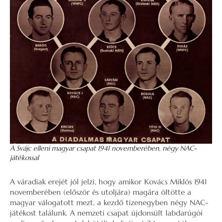
A Svájc elleni magyar csapat 1941 novemberében, négy NAC-
játékossal
A váradiak erejét jól jelzi, hogy amikor Kovács Miklós 1941
novemberében (először és utoljára) magára öltötte a
magyar válogatott mezt, a kezdő tizenegyben négy NAC-
játékost találunk. A nemzeti csapat újdonsült labdarúgói