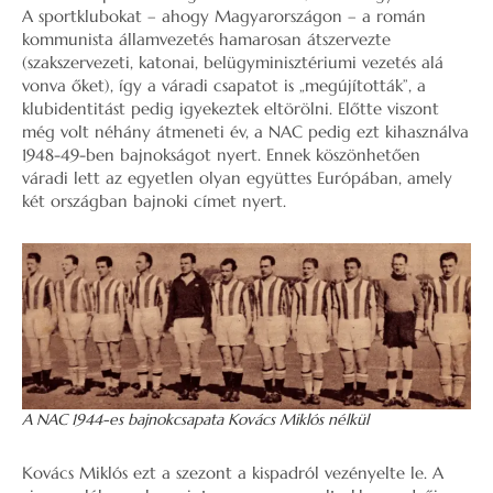
A sportklubokat – ahogy Magyarországon – a román
kommunista államvezetés hamarosan átszervezte
(szakszervezeti, katonai, belügyminisztériumi vezetés alá
vonva őket), így a váradi csapatot is „megújították”, a
klubidentitást pedig igyekeztek eltörölni. Előtte viszont
még volt néhány átmeneti év, a NAC pedig ezt kihasználva
1948-49-ben bajnokságot nyert. Ennek köszönhetően
váradi lett az egyetlen olyan együttes Európában, amely
két országban bajnoki címet nyert.
A NAC 1944-es bajnokcsapata Kovács Miklós nélkül
Kovács Miklós ezt a szezont a kispadról vezényelte le. A