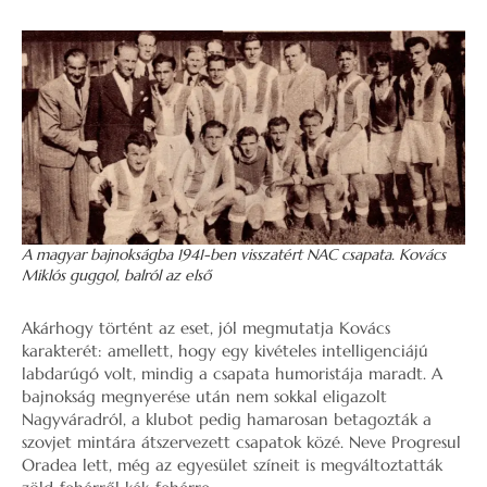
A magyar bajnokságba 1941-ben visszatért NAC csapata. Kovács
Miklós guggol, balról az első
Akárhogy történt az eset, jól megmutatja Kovács
karakterét: amellett, hogy egy kivételes intelligenciájú
labdarúgó volt, mindig a csapata humoristája maradt. A
bajnokság megnyerése után nem sokkal eligazolt
Nagyváradról, a klubot pedig hamarosan betagozták a
szovjet mintára átszervezett csapatok közé. Neve Progresul
Oradea lett, még az egyesület színeit is megváltoztatták