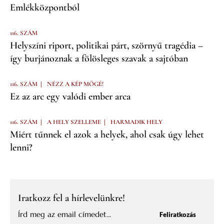
Emlékközpontból
116. SZÁM
Helyszíni riport, politikai párt, szörnyű tragédia –
így burjánoznak a fölösleges szavak a sajtóban
|
116. SZÁM
NÉZZ A KÉP MÖGÉ!
Ez az arc egy valódi ember arca
|
|
116. SZÁM
A HELY SZELLEME
HARMADIK HELY
Miért tűnnek el azok a helyek, ahol csak úgy lehet
lenni?
Iratkozz fel a hírlevelünkre!
Feliratkozás