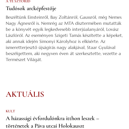
A TE SZTORID
Tudósok arcképfestője
Beszéltünk Einsteinről, Bay Zoltánról, Gaussról, még Nemes
Nagy Ágnesről is. Nemrég az MTA dísztermében mutatták
be a könyvét egyik legkedvesebb interjúalanyáról, Lovász
Lászlóról. Az eseményen Szigeti Tamás készítette a képeket,
aki annak idején Simonyi Károlyhoz is elkísérte. Az
ismeretterjesztő újságírás nagy alakjával, Staar Gyulával
beszélgettem, aki negyven éven át szerkesztette, vezette a
Természet Világát.
AKTUÁLIS
KULT
A házassági évfordulónkra itthon leszek –
történetek a Páva utcai Holokauszt