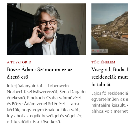
A TE SZTORID
TÖRTÉNELEM
Bősze Ádám: Számomra ez az
Visegrád, Buda, 
éltető erő
rezidenciák mut
hatalmát
Interjúalanyainkat – Lobenwein
Norbert fesztiválszervezőt, Sena Dagadu
Lajos fő rezidenciá
énekesnő, Pindroch Csaba színművészt
egyértelműen az a
és Bősze Ádám zenetörténészt – arra
mintájára készült,
kértük, hogy egymásnak adják a szót,
ahhoz volt mérhet
így ahol az egyik beszélgetés véget ér,
ott kezdődik is a következő.