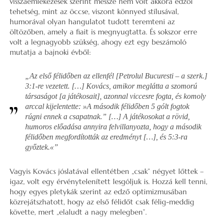
visszaemlékezesek szerint messze nem volt akkora edzői
tehetség, mint az öccse, viszont könnyed stílusával,
humorával olyan hangulatot tudott teremteni az
öltözőben, amely a fiait is megnyugtatta. És sokszor erre
volt a legnagyobb szükség, ahogy ezt egy beszámoló
mutatja a bajnoki évből:
„Az első félidőben az ellenfél [Petrolul Bucuresti – a szerk.]
3:1-re vezetett. […] Kovács, amikor meglátta a szomorú
társaságot [a játékosait], azonnal viccesre fogta, és komoly
arccal kijelentette: »A második félidőben 5 gólt fogtok
rúgni ennek a csapatnak.” […] A játékosokat a rövid,
humoros előadása annyira felvillanyozta, hogy a második
félidőben megfordították az eredményt […], és 5:3-ra
győztek.«”
Vagyis Kovács jóslatával ellentétben „csak” négyet lőttek –
igaz, volt egy érvénytelenített lesgóljuk is. Hozzá kell tenni,
hogy egyes pletykák szerint az edző optimizmusában
közrejátszhatott, hogy az első félidőt csak félig-meddig
követte, mert „elaludt a nagy melegben”.