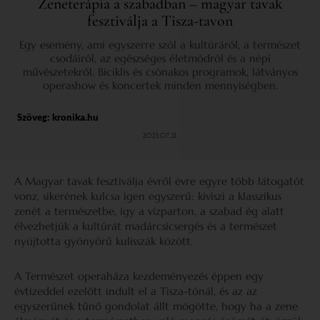
Zeneterápia a szabadban – magyar tavak
fesztiválja a Tisza-tavon
Egy esemény, ami egyszerre szól a kultúráról, a természet
csodáiról, az egészséges életmódról és a népi
művészetekről. Biciklis és csónakos programok, látványos
operashow és koncertek minden mennyiségben.
Szöveg:
kronika.hu
2023.07.21.
A Magyar tavak fesztiválja évről évre egyre több látogatót
vonz, sikerének kulcsa igen egyszerű: kiviszi a klasszikus
zenét a természetbe, így a vízparton, a szabad ég alatt
élvezhetjük a kultúrát madárcsicsergés és a természet
nyújtotta gyönyörű kulisszák között.
A Természet operaháza kezdeményezés éppen egy
évtizeddel ezelőtt indult el a Tisza-tónál, és az az
egyszerűnek tűnő gondolat állt mögötte, hogy ha a zene