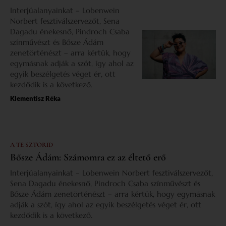
Interjúalanyainkat – Lobenwein
Norbert fesztiválszervezőt, Sena
Dagadu énekesnő, Pindroch Csaba
színművészt és Bősze Ádám
zenetörténészt – arra kértük, hogy
egymásnak adják a szót, így ahol az
egyik beszélgetés véget ér, ott
kezdődik is a következő.
Klementisz Réka
A TE SZTORID
Bősze Ádám: Számomra ez az éltető erő
Interjúalanyainkat – Lobenwein Norbert fesztiválszervezőt,
Sena Dagadu énekesnő, Pindroch Csaba színművészt és
Bősze Ádám zenetörténészt – arra kértük, hogy egymásnak
adják a szót, így ahol az egyik beszélgetés véget ér, ott
kezdődik is a következő.