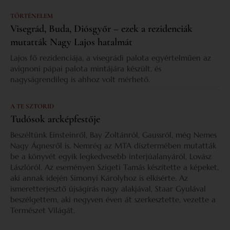
TÖRTÉNELEM
Visegrád, Buda, Diósgyőr – ezek a rezidenciák
mutatták Nagy Lajos hatalmát
Lajos fő rezidenciája, a visegrádi palota egyértelműen az
avignoni pápai palota mintájára készült, és
nagyságrendileg is ahhoz volt mérhető.
A TE SZTORID
Tudósok arcképfestője
Beszéltünk Einsteinről, Bay Zoltánról, Gaussról, még Nemes
Nagy Ágnesről is. Nemrég az MTA dísztermében mutatták
be a könyvét egyik legkedvesebb interjúalanyáról, Lovász
Lászlóról. Az eseményen Szigeti Tamás készítette a képeket,
aki annak idején Simonyi Károlyhoz is elkísérte. Az
ismeretterjesztő újságírás nagy alakjával, Staar Gyulával
beszélgettem, aki negyven éven át szerkesztette, vezette a
Természet Világát.