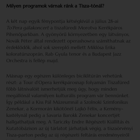
Milyen programok várnak ránk a Tisza-tónál?
A két nap egyik fénypontja kétségkívül a július 28-ai
To’Pera gálakoncert
a tiszafüredi Morotva Kerékpáros
Pihenőparkban. A gyönyörű környezetben egy látványos,
Novák Péter által rendezett operashowra számíthatnak az
érdeklődők, ahol sok szereplő mellett Miklósa Erika
koloratúrszoprán, Rab Gyula tenor és a Budapest Jazz
Orchestra is fellép majd.
Másnap egy egészen különleges biciklitúrán vehetünk
részt: a Tour d’Opera kerékpárosnap folyamán Tiszafüred
főbb látnivalóit ismerhetjük meg úgy, hogy minden
megállónál valamilyen kulturális program vár bennünket.
Így például a Kiss Pál Múzeumnál a Szolnoki Szimfonikus
Zenekar, a Kormorán kikötőnél Lajkó Félix, a Kemény-
kastélynál pedig a Savaria Barokk Zenekar koncertjét
hallgathatjuk meg. A Tariczky Endre Régészeti Kiállítás és
Kutatóbázison az új tárlatot járhatjuk végig, a tiszaörvényi
Tisza-parton pedig az új régészeti feltárás eredményeiről