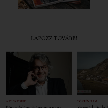
LAPOZZ TOVÁBB!
A TE SZTORID
TÖRTÉNELEM
Bősze Ádám: Számomra ez az
Visegrád, Buda, 