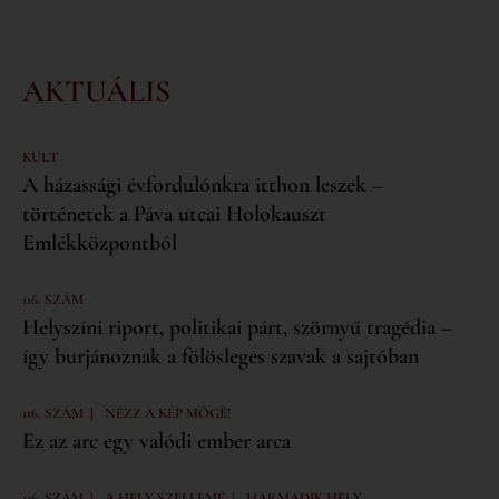
AKTUÁLIS
KULT
A házassági évfordulónkra itthon leszek –
történetek a Páva utcai Holokauszt
Emlékközpontból
116. SZÁM
Helyszíni riport, politikai párt, szörnyű tragédia –
így burjánoznak a fölösleges szavak a sajtóban
|
116. SZÁM
NÉZZ A KÉP MÖGÉ!
Ez az arc egy valódi ember arca
|
|
116. SZÁM
A HELY SZELLEME
HARMADIK HELY