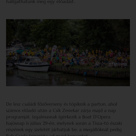
hallgathatunk meg egy előadást.
De lesz családi főzőverseny és tópiknik a parton, ahol
számos előadó után a Csík Zenekar zárja majd a nap
programját. Izgalmasnak ígérkezik a Boat D’Opera
hajósnap is július 29-én, melynek során a Tisza-tó északi
részének egy szeletét járhatjuk be, a megállóknál pedig
Rab Gyula tenorista ad majd koncertet.