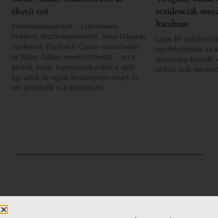
éltető erő
rezidenciák mut
hatalmát
Interjúalanyainkat – Lobenwein
Norbert fesztiválszervezőt, Sena Dagadu
Lajos fő rezidenciá
énekesnő, Pindroch Csaba színművészt
egyértelműen az a
és Bősze Ádám zenetörténészt – arra
mintájára készült,
kértük, hogy egymásnak adják a szót,
ahhoz volt mérhet
így ahol az egyik beszélgetés véget ér,
ott kezdődik is a következő.