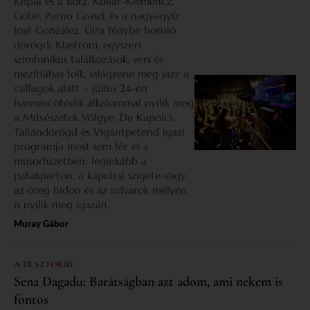
Kispál és a Borz, Kollár-Klemencz,
Góbé, Parno Graszt és a nagyágyú:
José González. Újra fénybe boruló
dörögdi Klastrom, egyszeri
szimfonikus találkozások, vers és
mezítlábas folk, világzene meg jazz a
csillagok alatt – július 24-én
harmincötödik alkalommal nyílik meg
a Művészetek Völgye. De Kapolcs,
Taliándörögd és Vigántpetend igazi
programja most sem fér el a
műsorfüzetben: leginkább a
patakparton, a kapolcsi szigete vagy
az öreg hídon és az udvarok mélyén
is nyílik meg igazán.
Muray Gábor
A TE SZTORID
Sena Dagadu: Barátságban azt adom, ami nekem is
fontos