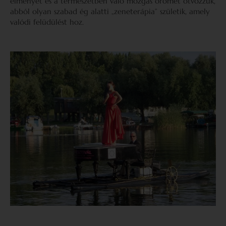
élményét és a természetben való mozgás örömét ötvözzük,
abból olyan szabad ég alatti „zeneterápia” születik, amely
valódi felüdülést hoz.