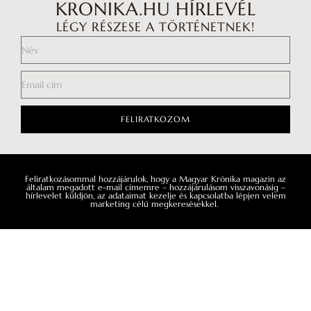
KRONIKA.HU HÍRLEVÉL
LÉGY RÉSZESE A TÖRTÉNETNEK!
Impresszum
Médiaajánlat
FELIRATKOZOM
Általános Szerződési Feltételek
Adatkezelési tájékoztató
Feliratkozásommal hozzájárulok, hogy a Magyar Krónika magazin az
általam megadott e-mail címemre – hozzájárulásom visszavonásig –
Hozzászólási szabályzat
hírlevelet küldjön, az adataimat kezelje és kapcsolatba lépjen velem
marketing célú megkeresésekkel.
Facebook
Instagram
YouTube