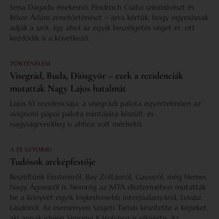
Sena Dagadu énekesnő, Pindroch Csaba színművészt és
Bősze Ádám zenetörténészt – arra kértük, hogy egymásnak
adják a szót, így ahol az egyik beszélgetés véget ér, ott
kezdődik is a következő.
TÖRTÉNELEM
Visegrád, Buda, Diósgyőr – ezek a rezidenciák
mutatták Nagy Lajos hatalmát
Lajos fő rezidenciája, a visegrádi palota egyértelműen az
avignoni pápai palota mintájára készült, és
nagyságrendileg is ahhoz volt mérhető.
A TE SZTORID
Tudósok arcképfestője
Beszéltünk Einsteinről, Bay Zoltánról, Gaussról, még Nemes
Nagy Ágnesről is. Nemrég az MTA dísztermében mutatták
be a könyvét egyik legkedvesebb interjúalanyáról, Lovász
Lászlóról. Az eseményen Szigeti Tamás készítette a képeket,
aki annak idején Simonyi Károlyhoz is elkísérte. Az