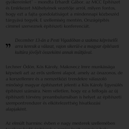
gyökereinket” – mondta Erhardt Gábor, az MCC Építészet
és Emlékezet Műhelyének vezetője arról, milyen fontos,
hogy ezt a fajta gondolatiságot a mindennapi közbeszéd
tárgyává tegyék. E szellemiség mentén, Országépítés
címmel szerveznek építészeti konferenciát.
December 13-án a Pesti Vigadóban a szakma képviselői
arra keresik a választ, vajon sikerül-e a magyar építészeti
kultúra jövőjét összekötni annak múltjával.
Lechner Ödön, Kós Károly, Makovecz Imre munkássága
képviseli azt az erős szellemi alapot, amely az önazonos, de
a korszellemre és a nemzetközi trendekre válaszoló
minőségi magyar építészetet jelenti a Kós Károly Egyesülés
építészei számára. Nem véletlen, hogy ez a felfogás az új
építészeti törvény preambulumában is helyet az építészeti
szempontrendszer és elkötelezettség hivatkozási
alapjaként.
Az elmúlt harminc évben e nagy mesterek szellemében