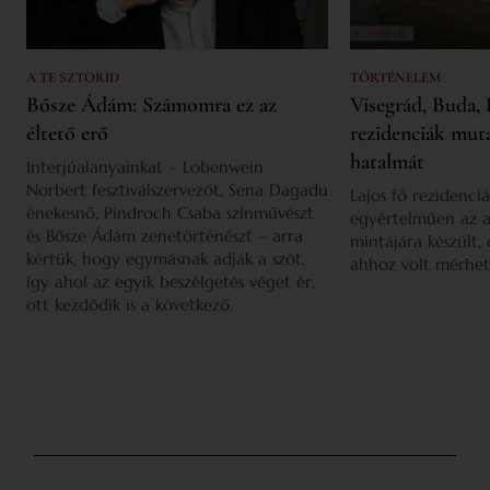
A TE SZTORID
TÖRTÉNELEM
Bősze Ádám: Számomra ez az
Visegrád, Buda, 
éltető erő
rezidenciák mut
hatalmát
Interjúalanyainkat – Lobenwein
Norbert fesztiválszervezőt, Sena Dagadu
Lajos fő rezidenciá
énekesnő, Pindroch Csaba színművészt
egyértelműen az a
és Bősze Ádám zenetörténészt – arra
mintájára készült,
kértük, hogy egymásnak adják a szót,
ahhoz volt mérhet
így ahol az egyik beszélgetés véget ér,
ott kezdődik is a következő.