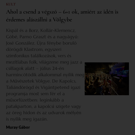
KULT
Ahol a csend a végszó – 6+1 ok, amiért az idén is
érdemes alászállni a Völgybe
Kispál és a Borz, Kollár-Klemencz,
Góbé, Parno Graszt és a nagyágyú:
José González. Újra fénybe boruló
dörögdi Klastrom, egyszeri
szimfonikus találkozások, vers és
mezítlábas folk, világzene meg jazz a
csillagok alatt – július 24-én
harmincötödik alkalommal nyílik meg
a Művészetek Völgye. De Kapolcs,
Taliándörögd és Vigántpetend igazi
programja most sem fér el a
műsorfüzetben: leginkább a
patakparton, a kapolcsi szigete vagy
az öreg hídon és az udvarok mélyén
is nyílik meg igazán.
Muray Gábor