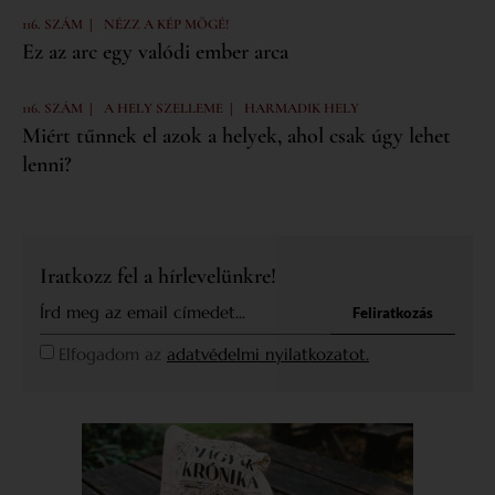
|
116. SZÁM
NÉZZ A KÉP MÖGÉ!
Ez az arc egy valódi ember arca
|
|
116. SZÁM
A HELY SZELLEME
HARMADIK HELY
Miért tűnnek el azok a helyek, ahol csak úgy lehet
lenni?
Iratkozz fel a hírlevelünkre!
Feliratkozás
Elfogadom az
adatvédelmi nyilatkozatot.