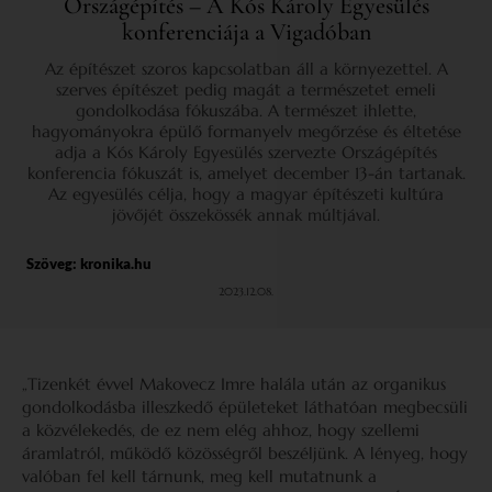
Országépítés – A Kós Károly Egyesülés
konferenciája a Vigadóban
Az építészet szoros kapcsolatban áll a környezettel. A
szerves építészet pedig magát a természetet emeli
gondolkodása fókuszába. A természet ihlette,
hagyományokra épülő formanyelv megőrzése és éltetése
adja a Kós Károly Egyesülés szervezte Országépítés
konferencia fókuszát is, amelyet december 13-án tartanak.
Az egyesülés célja, hogy a magyar építészeti kultúra
jövőjét összekössék annak múltjával.
Szöveg:
kronika.hu
2023.12.08.
„Tizenkét évvel Makovecz Imre halála után az organikus
gondolkodásba illeszkedő épületeket láthatóan megbecsüli
a közvélekedés, de ez nem elég ahhoz, hogy szellemi
áramlatról, működő közösségről beszéljünk. A lényeg, hogy
valóban fel kell tárnunk, meg kell mutatnunk a