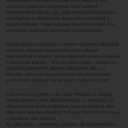
tevékenykedő építészek a genius locit, vagyis a hely
szellemét igyekeztek megfejteni, tehát szűkebb
környezetükön túl egy-egy régió környezeti és kulturális
örökségében is elmélyedtek. Regionális szemléletük a
Balaton-felvidéki, Tokaj-hegyaljai és erdélyi területeken
kiemelkedő építészeti összhangot eredményezett.
Európa számos országában a modern építészet válságáról
beszélnek, melynek megoldására adott válaszok
összesimulnak a magyar szerves építészet gondolatiságával.
A meghívott külföldi – francia, svéd, román – előadók a
gyógyító építészetről alkotott elképzelést, illetve a
klasszikus építészeti hagyományokat követő építészeti
gondolkodás kihívásait tárják majd a hallgatóság elé.
A konferencia legfőbb célja, hogy felvázolja a magyar
szerves építészet előtt álló feladatokat és bemutassa az
elképzeléseket annak érdekében, hogy az elődeink által
több mint száz éve elindított folyamat folytatható legyen
a következő száz évben is.
Az egész napos rendezvény ingyenes, de regisztrációhoz