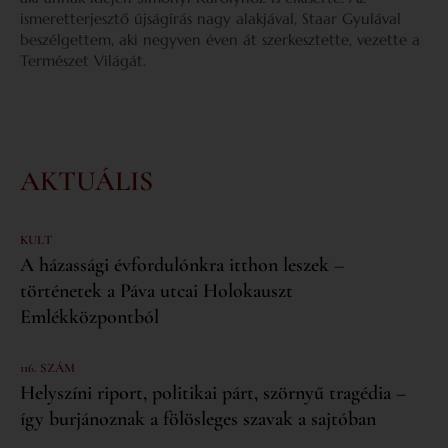
ismeretterjesztő újságírás nagy alakjával, Staar Gyulával
beszélgettem, aki negyven éven át szerkesztette, vezette a
Természet Világát.
AKTUÁLIS
KULT
A házassági évfordulónkra itthon leszek –
történetek a Páva utcai Holokauszt
Emlékközpontból
116. SZÁM
Helyszíni riport, politikai párt, szörnyű tragédia –
így burjánoznak a fölösleges szavak a sajtóban