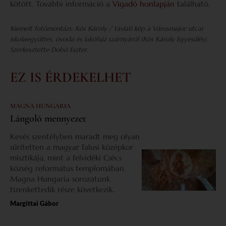
kötött. További információ a
Vigadó honlapján
található.
Kiemelt fotómontázs: Kós Károly / távlati kép a Városmajor utcai
iskolaegyüttes, óvoda és lakóház szárnyáról (Kós Károly Egyesülés).
Szerkesztette Dobó Eszter.
EZ IS ÉRDEKELHET
MAGNA HUNGARIA
Lángoló mennyezet
Kevés szentélyben maradt meg olyan
sűrítetten a magyar falusi középkor
misztikája, mint a felvidéki Csécs
község református templomában.
Magna Hungaria sorozatunk
tizenkettedik része következik.
Margittai Gábor