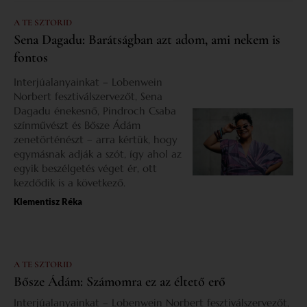
A TE SZTORID
Sena Dagadu: Barátságban azt adom, ami nekem is
fontos
Interjúalanyainkat – Lobenwein
Norbert fesztiválszervezőt, Sena
Dagadu énekesnő, Pindroch Csaba
színművészt és Bősze Ádám
zenetörténészt – arra kértük, hogy
egymásnak adják a szót, így ahol az
egyik beszélgetés véget ér, ott
kezdődik is a következő.
Klementisz Réka
A TE SZTORID
Bősze Ádám: Számomra ez az éltető erő
Interjúalanyainkat – Lobenwein Norbert fesztiválszervezőt,