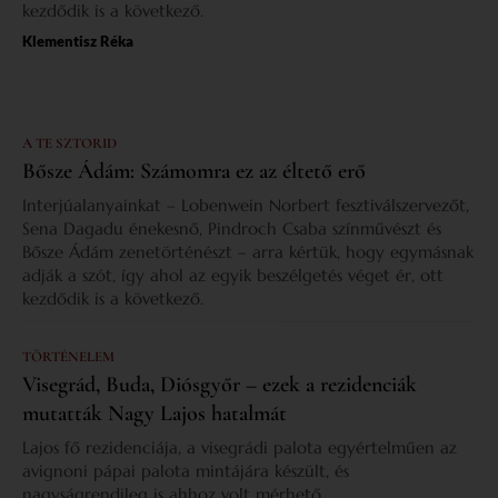
kezdődik is a következő.
Klementisz Réka
A TE SZTORID
Bősze Ádám: Számomra ez az éltető erő
Interjúalanyainkat – Lobenwein Norbert fesztiválszervezőt,
Sena Dagadu énekesnő, Pindroch Csaba színművészt és
Bősze Ádám zenetörténészt – arra kértük, hogy egymásnak
adják a szót, így ahol az egyik beszélgetés véget ér, ott
kezdődik is a következő.
TÖRTÉNELEM
Visegrád, Buda, Diósgyőr – ezek a rezidenciák
mutatták Nagy Lajos hatalmát
Lajos fő rezidenciája, a visegrádi palota egyértelműen az
avignoni pápai palota mintájára készült, és
nagyságrendileg is ahhoz volt mérhető.