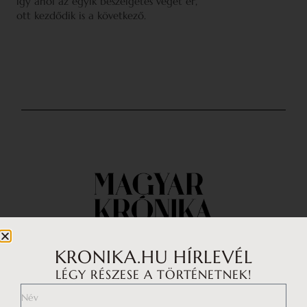
így ahol az egyik beszélgetés véget ér,
ott kezdődik is a következő.
KRONIKA.HU HÍRLEVÉL
LÉGY RÉSZESE A TÖRTÉNETNEK!
Impresszum
Médiaajánlat