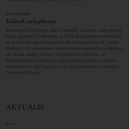
A TE SZTORID
Tudósok arcképfestője
Beszéltünk Einsteinről, Bay Zoltánról, Gaussról, még Nemes
Nagy Ágnesről is. Nemrég az MTA dísztermében mutatták
be a könyvét egyik legkedvesebb interjúalanyáról, Lovász
Lászlóról. Az eseményen Szigeti Tamás készítette a képeket,
aki annak idején Simonyi Károlyhoz is elkísérte. Az
ismeretterjesztő újságírás nagy alakjával, Staar Gyulával
beszélgettem, aki negyven éven át szerkesztette, vezette a
Természet Világát.
AKTUÁLIS
KULT