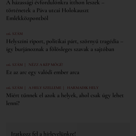
A házassági évfordulónkra itthon leszek –
történetek a Páva utcai Holokauszt
Emlékközpontból
116. SZÁM
Helyszíni riport, politikai párt, szörnyű tragédia –
így burjánoznak a fölösleges szavak a sajtóban
|
116. SZÁM
NÉZZ A KÉP MÖGÉ!
Ez az arc egy valódi ember arca
|
|
116. SZÁM
A HELY SZELLEME
HARMADIK HELY
Miért tűnnek el azok a helyek, ahol csak úgy lehet
lenni?
Iratkozz fel a hírlevelünkre!