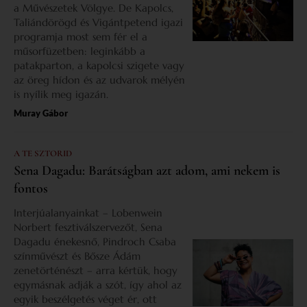
a Művészetek Völgye. De Kapolcs,
Taliándörögd és Vigántpetend igazi
programja most sem fér el a
műsorfüzetben: leginkább a
patakparton, a kapolcsi szigete vagy
az öreg hídon és az udvarok mélyén
is nyílik meg igazán.
Muray Gábor
A TE SZTORID
Sena Dagadu: Barátságban azt adom, ami nekem is
fontos
Interjúalanyainkat – Lobenwein
Norbert fesztiválszervezőt, Sena
Dagadu énekesnő, Pindroch Csaba
színművészt és Bősze Ádám
zenetörténészt – arra kértük, hogy
egymásnak adják a szót, így ahol az
egyik beszélgetés véget ér, ott