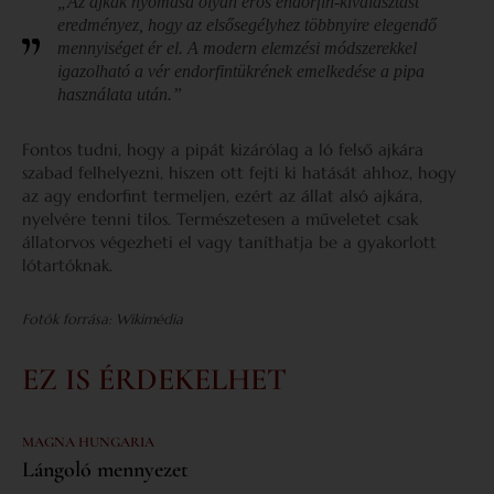
„Az ajkak nyomása olyan erős endorfin-kiválasztást
eredményez, hogy az elsősegélyhez többnyire elegendő
mennyiséget ér el. A modern elemzési módszerekkel
igazolható a vér endorfintükrének emelkedése a pipa
használata után.”
Fontos tudni, hogy a pipát kizárólag a ló felső ajkára
szabad felhelyezni, hiszen ott fejti ki hatását ahhoz, hogy
az agy endorfint termeljen, ezért az állat alsó ajkára,
nyelvére tenni tilos. Természetesen a műveletet csak
állatorvos végezheti el vagy taníthatja be a gyakorlott
lótartóknak.
Fotók forrása: Wikimédia
EZ IS ÉRDEKELHET
MAGNA HUNGARIA
Lángoló mennyezet