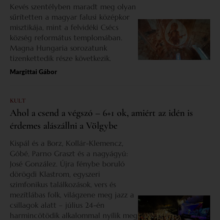
Kevés szentélyben maradt meg olyan
sűrítetten a magyar falusi középkor
misztikája, mint a felvidéki Csécs
község református templomában.
Magna Hungaria sorozatunk
tizenkettedik része következik.
Margittai Gábor
KULT
Ahol a csend a végszó – 6+1 ok, amiért az idén is
érdemes alászállni a Völgybe
Kispál és a Borz, Kollár-Klemencz,
Góbé, Parno Graszt és a nagyágyú:
José González. Újra fénybe boruló
dörögdi Klastrom, egyszeri
szimfonikus találkozások, vers és
mezítlábas folk, világzene meg jazz a
csillagok alatt – július 24-én
harmincötödik alkalommal nyílik meg