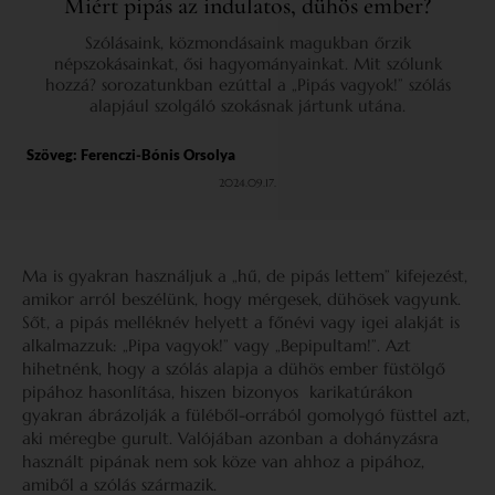
Miért pipás az indulatos, dühös ember?
Szólásaink, közmondásaink magukban őrzik
népszokásainkat, ősi hagyományainkat. Mit szólunk
hozzá? sorozatunkban ezúttal a „Pipás vagyok!” szólás
alapjául szolgáló szokásnak jártunk utána.
Szöveg:
Ferenczi-Bónis Orsolya
2024.09.17.
Ma is gyakran használjuk a „hű, de pipás lettem” kifejezést,
amikor arról beszélünk, hogy mérgesek, dühösek vagyunk.
Sőt, a pipás melléknév helyett a főnévi vagy igei alakját is
alkalmazzuk: „Pipa vagyok!” vagy „Bepipultam!”. Azt
hihetnénk, hogy a szólás alapja a dühös ember füstölgő
pipához hasonlítása, hiszen bizonyos karikatúrákon
gyakran ábrázolják a füléből-orrából gomolygó füsttel azt,
aki méregbe gurult. Valójában azonban a dohányzásra
használt pipának nem sok köze van ahhoz a pipához,
amiből a szólás származik.