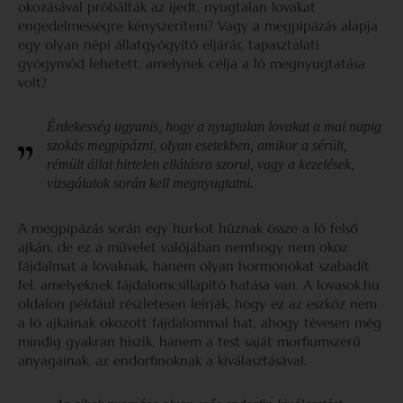
okozásával próbálták az ijedt, nyugtalan lovakat
engedelmességre kényszeríteni? Vagy a megpipázás alapja
egy olyan népi állatgyógyító eljárás, tapasztalati
gyógymód lehetett, amelynek célja a ló megnyugtatása
volt?
Érdekesség ugyanis, hogy a nyugtalan lovakat a mai napig
szokás megpipázni, olyan esetekben, amikor a sérült,
rémült állat hirtelen ellátásra szorul, vagy a kezelések,
vizsgálatok során kell megnyugtatni.
A megpipázás során egy hurkot húznak össze a ló felső
ajkán, de ez a művelet valójában nemhogy nem okoz
fájdalmat a lovaknak, hanem olyan hormonokat szabadít
fel, amelyeknek fájdalomcsillapító hatása van. A lovasok.hu
oldalon például részletesen leírják, hogy ez az eszköz nem
a ló ajkainak okozott fájdalommal hat, ahogy tévesen még
mindig gyakran hiszik, hanem a test saját morfiumszerű
anyagainak, az endorfinoknak a kiválasztásával.