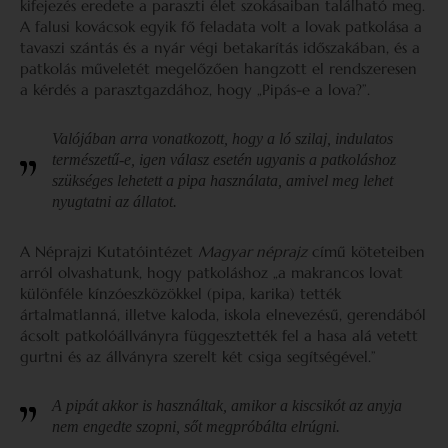
kifejezés eredete a paraszti élet szokásaiban található meg.
A falusi kovácsok egyik fő feladata volt a lovak patkolása a
tavaszi szántás és a nyár végi betakarítás időszakában, és a
patkolás műveletét megelőzően hangzott el rendszeresen
a kérdés a parasztgazdához, hogy „Pipás-e a lova?”.
Valójában arra vonatkozott, hogy a ló szilaj, indulatos
természetű-e, igen válasz esetén ugyanis a patkoláshoz
szükséges lehetett a pipa használata, amivel meg lehet
nyugtatni az állatot.
A Néprajzi Kutatóintézet
Magyar néprajz
című köteteiben
arról olvashatunk, hogy patkoláshoz „a makrancos lovat
különféle kínzóeszközökkel (pipa, karika) tették
ártalmatlanná, illetve kaloda, iskola elnevezésű, gerendából
ácsolt patkolóállványra függesztették fel a hasa alá vetett
gurtni és az állványra szerelt két csiga segítségével.”
A pipát akkor is használtak, amikor a kiscsikót az anyja
nem engedte szopni, sőt megpróbálta elrúgni.