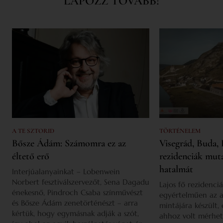
LAPOZZ TOVÁBB!
A TE SZTORID
TÖRTÉNELEM
Bősze Ádám: Számomra ez az
Visegrád, Buda, 
éltető erő
rezidenciák mut
hatalmát
Interjúalanyainkat – Lobenwein
Norbert fesztiválszervezőt, Sena Dagadu
Lajos fő rezidenciá
énekesnő, Pindroch Csaba színművészt
egyértelműen az a
és Bősze Ádám zenetörténészt – arra
mintájára készült,
kértük, hogy egymásnak adják a szót,
ahhoz volt mérhet