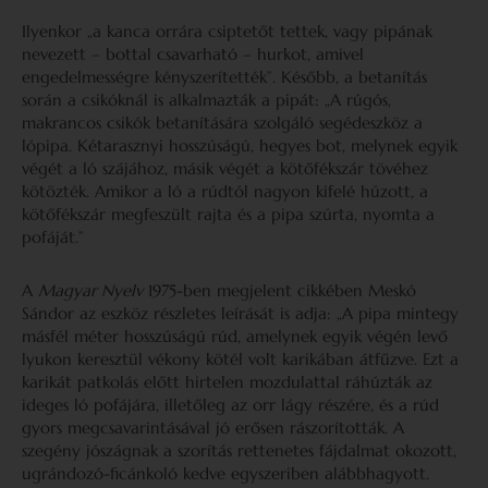
Ilyenkor „a kanca orrára csiptetőt tettek, vagy pipának
nevezett – bottal csavarható – hurkot, amivel
engedelmességre kényszerítették”. Később, a betanítás
során a csikóknál is alkalmazták a pipát: „A rúgós,
makrancos csikók betanítására szolgáló segédeszköz a
lópipa. Kétarasznyi hosszúságú, hegyes bot, melynek egyik
végét a ló szájához, másik végét a kötőfékszár tövéhez
kötözték. Amikor a ló a rúdtól nagyon kifelé húzott, a
kötőfékszár megfeszült rajta és a pipa szúrta, nyomta a
pofáját.”
A
Magyar Nyelv
1975-ben megjelent cikkében Meskó
Sándor az eszköz részletes leírását is adja: „A pipa mintegy
másfél méter hosszúságú rúd, amelynek egyik végén levő
lyukon keresztül vékony kötél volt karikában átfűzve. Ezt a
karikát patkolás előtt hirtelen mozdulattal ráhúzták az
ideges ló pofájára, illetőleg az orr lágy részére, és a rúd
gyors megcsavarintásával jó erősen rászorították. A
szegény jószágnak a szorítás rettenetes fájdalmat okozott,
ugrándozó-ficánkoló kedve egyszeriben alábbhagyott.