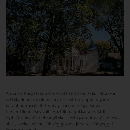
A család Kárpátaljáról érkezett 1912-ben. A kúriát akkor
vették, de már csak az anya és két fia, apjuk ugyanis
korábban meghalt. György harmincnégy, János
huszonkilenc éves volt. Hozták magukkal a családi
gyűjtőszenvedély bizonyítékait, ezt gyarapították az évek
alatt, ezeket nézhetjük végig sorra járva a szőnyeggel
leterített szobákat.