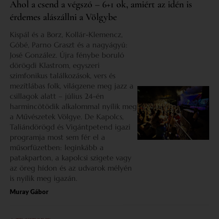
Ahol a csend a végszó – 6+1 ok, amiért az idén is
érdemes alászállni a Völgybe
Kispál és a Borz, Kollár-Klemencz,
Góbé, Parno Graszt és a nagyágyú:
José González. Újra fénybe boruló
dörögdi Klastrom, egyszeri
szimfonikus találkozások, vers és
mezítlábas folk, világzene meg jazz a
csillagok alatt – július 24-én
harmincötödik alkalommal nyílik meg
a Művészetek Völgye. De Kapolcs,
Taliándörögd és Vigántpetend igazi
programja most sem fér el a
műsorfüzetben: leginkább a
patakparton, a kapolcsi szigete vagy
az öreg hídon és az udvarok mélyén
is nyílik meg igazán.
Muray Gábor