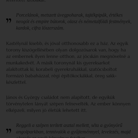
Porcelánok, metszett üvegpoharak, tajtékpipák, értékes
neogót és empire bútorok, olasz és németalföldi festmények,
kardok, cifra lószerszám.
Kastélynál kisebb, és jóval otthonosabb ez a ház. Az egyik
torony kiszögellésében olyan dolgozósarok van, hogy ha
az embernek ilyen lenne otthon, az jócskán megnövelné a
munkakedvét. A másik toronynál kis gyereksarkot
alakítottak ki, korabeli gyerekruhákkal, szatócsboltot
formázó babaházzal, régi építőkockákkal, öreg sakk-
készlettel.
János és György családot nem alapított, de egyikük
törvénytelen lányát szépen felnevelték. Az ember könnyen
elképzeli, milyen jó életük lehetett itt.
Reggeli a szépen terített asztal mellett, séta a gyönyörű
angolparkban, tennivalók a gyűjteménnyel, levelezés, majd