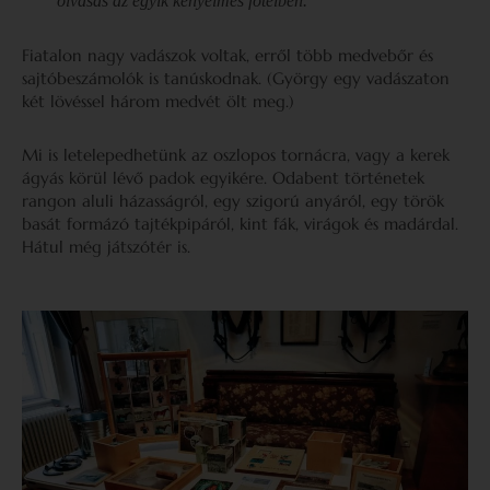
olvasás az egyik kényelmes fotelben.
Fiatalon nagy vadászok voltak, erről több medvebőr és
sajtóbeszámolók is tanúskodnak. (György egy vadászaton
két lövéssel három medvét ölt meg.)
Mi is letelepedhetünk az oszlopos tornácra, vagy a kerek
ágyás körül lévő padok egyikére. Odabent történetek
rangon aluli házasságról, egy szigorú anyáról, egy török
basát formázó tajtékpipáról, kint fák, virágok és madárdal.
Hátul még játszótér is.