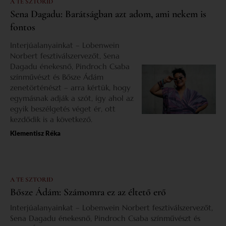
A TE SZTORID
Sena Dagadu: Barátságban azt adom, ami nekem is
fontos
Interjúalanyainkat – Lobenwein
Norbert fesztiválszervezőt, Sena
Dagadu énekesnő, Pindroch Csaba
színművészt és Bősze Ádám
zenetörténészt – arra kértük, hogy
egymásnak adják a szót, így ahol az
egyik beszélgetés véget ér, ott
kezdődik is a következő.
Klementisz Réka
A TE SZTORID
Bősze Ádám: Számomra ez az éltető erő
Interjúalanyainkat – Lobenwein Norbert fesztiválszervezőt,
Sena Dagadu énekesnő, Pindroch Csaba színművészt és