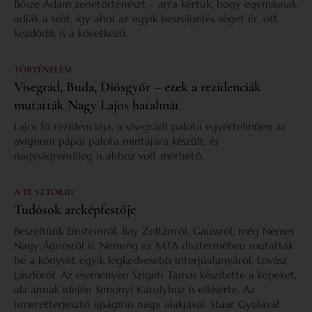
Bősze Ádám zenetörténészt – arra kértük, hogy egymásnak
adják a szót, így ahol az egyik beszélgetés véget ér, ott
kezdődik is a következő.
TÖRTÉNELEM
Visegrád, Buda, Diósgyőr – ezek a rezidenciák
mutatták Nagy Lajos hatalmát
Lajos fő rezidenciája, a visegrádi palota egyértelműen az
avignoni pápai palota mintájára készült, és
nagyságrendileg is ahhoz volt mérhető.
A TE SZTORID
Tudósok arcképfestője
Beszéltünk Einsteinről, Bay Zoltánról, Gaussról, még Nemes
Nagy Ágnesről is. Nemrég az MTA dísztermében mutatták
be a könyvét egyik legkedvesebb interjúalanyáról, Lovász
Lászlóról. Az eseményen Szigeti Tamás készítette a képeket,
aki annak idején Simonyi Károlyhoz is elkísérte. Az
ismeretterjesztő újságírás nagy alakjával, Staar Gyulával