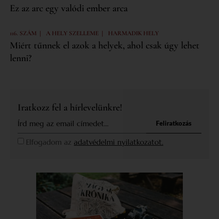
Ez az arc egy valódi ember arca
|
|
116. SZÁM
A HELY SZELLEME
HARMADIK HELY
Miért tűnnek el azok a helyek, ahol csak úgy lehet
lenni?
Iratkozz fel a hírlevelünkre!
Feliratkozás
Elfogadom az
adatvédelmi nyilatkozatot.