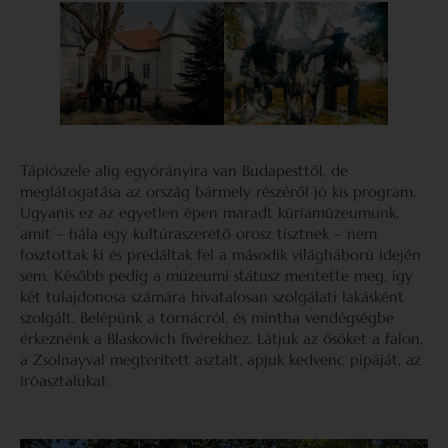
Tápiószele alig egyórányira van Budapesttől, de
meglátogatása az ország bármely részéről jó kis program.
Ugyanis ez az egyetlen épen maradt kúriamúzeumunk,
amit – hála egy kultúraszerető orosz tisztnek – nem
fosztottak ki és prédáltak fel a második világháború idején
sem. Később pedig a múzeumi státusz mentette meg, így
két tulajdonosa számára hivatalosan szolgálati lakásként
szolgált. Belépünk a tornácról, és mintha vendégségbe
érkeznénk a Blaskovich fivérekhez. Látjuk az ősöket a falon,
a Zsolnayval megterített asztalt, apjuk kedvenc pipáját, az
íróasztalukat.