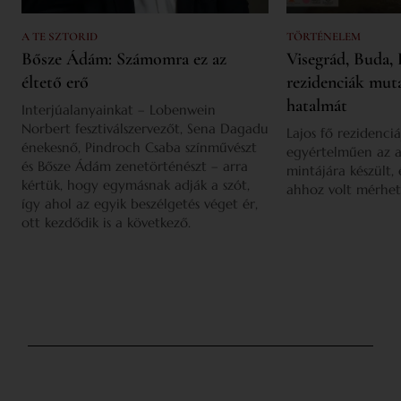
A TE SZTORID
TÖRTÉNELEM
Bősze Ádám: Számomra ez az
Visegrád, Buda, 
éltető erő
rezidenciák mut
hatalmát
Interjúalanyainkat – Lobenwein
Norbert fesztiválszervezőt, Sena Dagadu
Lajos fő rezidenciá
énekesnő, Pindroch Csaba színművészt
egyértelműen az a
és Bősze Ádám zenetörténészt – arra
mintájára készült,
kértük, hogy egymásnak adják a szót,
ahhoz volt mérhet
így ahol az egyik beszélgetés véget ér,
ott kezdődik is a következő.