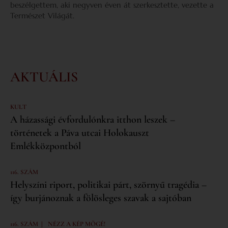
beszélgettem, aki negyven éven át szerkesztette, vezette a
Természet Világát.
AKTUÁLIS
KULT
A házassági évfordulónkra itthon leszek –
történetek a Páva utcai Holokauszt
Emlékközpontból
116. SZÁM
Helyszíni riport, politikai párt, szörnyű tragédia –
így burjánoznak a fölösleges szavak a sajtóban
|
116. SZÁM
NÉZZ A KÉP MÖGÉ!