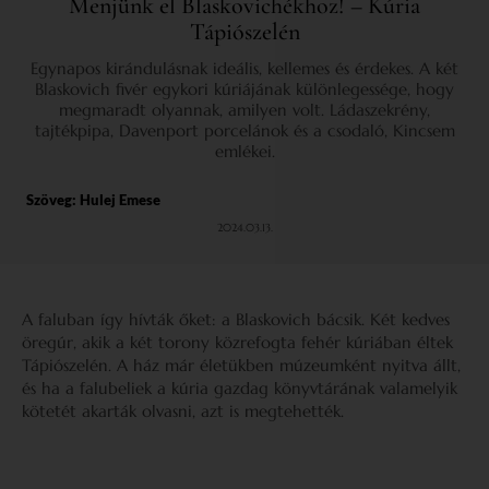
Menjünk el Blaskovichékhoz! – Kúria
Tápiószelén
Egynapos kirándulásnak ideális, kellemes és érdekes. A két
Blaskovich fivér egykori kúriájának különlegessége, hogy
megmaradt olyannak, amilyen volt. Ládaszekrény,
tajtékpipa, Davenport porcelánok és a csodaló, Kincsem
emlékei.
Szöveg:
Hulej Emese
2024.03.13.
A faluban így hívták őket: a Blaskovich bácsik. Két kedves
öregúr, akik a két torony közrefogta fehér kúriában éltek
Tápiószelén. A ház már életükben múzeumként nyitva állt,
és ha a falubeliek a kúria gazdag könyvtárának valamelyik
kötetét akarták olvasni, azt is megtehették.