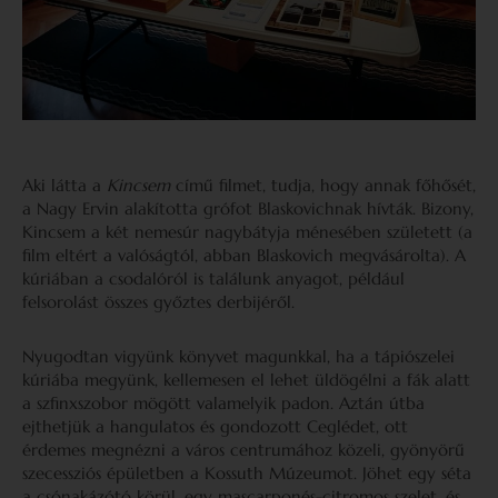
Aki látta a
Kincsem
című filmet, tudja, hogy annak főhősét,
a Nagy Ervin alakította grófot Blaskovichnak hívták. Bizony,
Kincsem a két nemesúr nagybátyja ménesében született (a
film eltért a valóságtól, abban Blaskovich megvásárolta). A
kúriában a csodalóról is találunk anyagot, például
felsorolást összes győztes derbijéről.
Nyugodtan vigyünk könyvet magunkkal, ha a tápiószelei
kúriába megyünk, kellemesen el lehet üldögélni a fák alatt
a szfinxszobor mögött valamelyik padon. Aztán útba
ejthetjük a hangulatos és gondozott Ceglédet, ott
érdemes megnézni a város centrumához közeli, gyönyörű
szecessziós épületben a Kossuth Múzeumot. Jöhet egy séta
a csónakázótó körül, egy mascarponés-citromos szelet, és