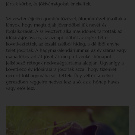
jártak körbe, és jókívánságokat énekeltek.
Szilveszter éjjelén gombócfőzéssel, ólomöntéssel jósoltak a
lányok, hogy megtudják jövendőbelijük nevét és
foglalkozását. A szilvesztert alkalmas időnek tartották az
időjárásjóslásra is, az aznapi időből az egész télre
következtettek, az északi szélből hideg, a déliből enyhe
telet jósoltak. A hagymakalendáriummal az év száraz vagy
csapadékos voltát jósolták meg a tizenkét hónapot
jelképező rétegek nedvességtartama alapján. Ugyanígy a
következő év időjárására jósoltak azzal, hogy tizenkét
gerezd fokhagymába sót tettek. Úgy vélték, amelyik
gerezdben reggelre nedves lesz a só, az a hónap havas
vagy esős lesz.