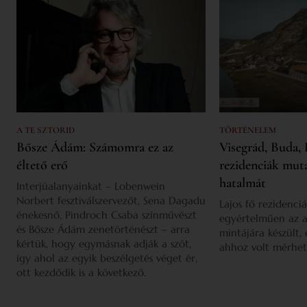
A TE SZTORID
TÖRTÉNELEM
Bősze Ádám: Számomra ez az
Visegrád, Buda, 
éltető erő
rezidenciák mut
hatalmát
Interjúalanyainkat – Lobenwein
Norbert fesztiválszervezőt, Sena Dagadu
Lajos fő rezidenciá
énekesnő, Pindroch Csaba színművészt
egyértelműen az a
és Bősze Ádám zenetörténészt – arra
mintájára készült,
kértük, hogy egymásnak adják a szót,
ahhoz volt mérhet
így ahol az egyik beszélgetés véget ér,
ott kezdődik is a következő.