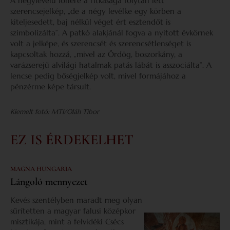
A négylevelű lóhere a ritkasága folytán lett
szerencsejelkép, „de a négy levélke egy körben a
kiteljesedett, baj nélkül véget ért esztendőt is
szimbolizálta”. A patkó alakjánál fogva a nyitott évkörnek
volt a jelképe, és szerencsét és szerencsétlenséget is
kapcsoltak hozzá, „mivel az Ördög, boszorkány, a
varázserejű alvilági hatalmak patás lábát is asszociálta”. A
lencse pedig bőségjelkép volt, mivel formájához a
pénzérme képe társult.
Kiemelt fotó: MTI/Oláh Tibor
EZ IS ÉRDEKELHET
MAGNA HUNGARIA
Lángoló mennyezet
Kevés szentélyben maradt meg olyan
sűrítetten a magyar falusi középkor
misztikája, mint a felvidéki Csécs