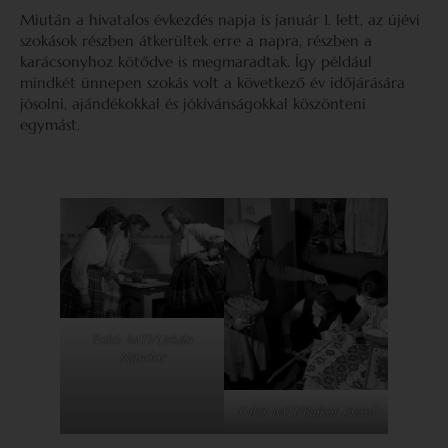
Miután a hivatalos évkezdés napja is január 1. lett, az újévi
szokások részben átkerültek erre a napra, részben a
karácsonyhoz kötődve is megmaradtak. Így például
mindkét ünnepen szokás volt a következő év időjárására
jósolni, ajándékokkal és jókívánságokkal köszönteni
egymást.
Fotó: MTI/Urbán
Nándor
Fotó: MTI/Bajkor József