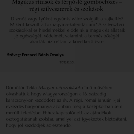
Mágikus rítusok és férjjósló gombócfőzés –
régi szilveszterek és szokások
Disznót vagy tyúkot együnk? Mire szolgált a zajkeltés?
Miként készült a fokhagyma-kalendárium? A szilveszteri
szokásokkal és hiedelmekkel elődeink a maguk és állataik
jó egészségét, védelmét, valamint a termés bőségét
akarták biztosítani a következő évre.
Szöveg:
Ferenczi-Bónis Orsolya
2023.12.20.
Dömötör Tekla
Magyar népszokások
című művében
olvashatjuk, hogy Magyarországon a 16. századig
karácsonykor kezdődött az év. A régi, római január 1-jei
évkezdés hagyománya azonban még a középkorban sem
merült feledésbe. Ehhez kapcsolódott az ajándékok
osztogatásának szokása, amellyel azt igyekeztek biztosítani,
hogy jól kezdődjék az esztendő.