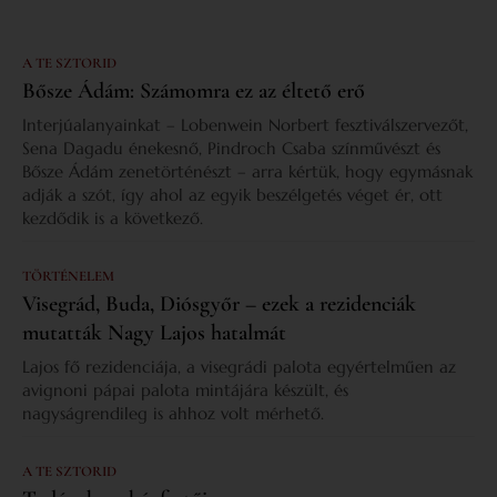
A TE SZTORID
Bősze Ádám: Számomra ez az éltető erő
Interjúalanyainkat – Lobenwein Norbert fesztiválszervezőt,
Sena Dagadu énekesnő, Pindroch Csaba színművészt és
Bősze Ádám zenetörténészt – arra kértük, hogy egymásnak
adják a szót, így ahol az egyik beszélgetés véget ér, ott
kezdődik is a következő.
TÖRTÉNELEM
Visegrád, Buda, Diósgyőr – ezek a rezidenciák
mutatták Nagy Lajos hatalmát
Lajos fő rezidenciája, a visegrádi palota egyértelműen az
avignoni pápai palota mintájára készült, és
nagyságrendileg is ahhoz volt mérhető.
A TE SZTORID