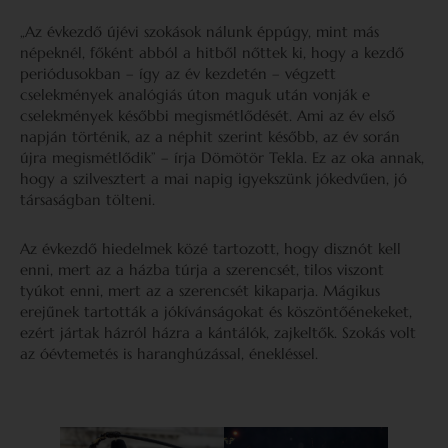
„Az évkezdő újévi szokások nálunk éppúgy, mint más
népeknél, főként abból a hitből nőttek ki, hogy a kezdő
periódusokban – így az év kezdetén – végzett
cselekmények analógiás úton maguk után vonják e
cselekmények későbbi megismétlődését. Ami az év első
napján történik, az a néphit szerint később, az év során
újra megismétlődik” – írja Dömötör Tekla. Ez az oka annak,
hogy a szilvesztert a mai napig igyekszünk jókedvűen, jó
társaságban tölteni.
Az évkezdő hiedelmek közé tartozott, hogy disznót kell
enni, mert az a házba túrja a szerencsét, tilos viszont
tyúkot enni, mert az a szerencsét kikaparja. Mágikus
erejűnek tartották a jókívánságokat és köszöntőénekeket,
ezért jártak házról házra a kántálók, zajkeltők. Szokás volt
az óévtemetés is haranghúzással, énekléssel.