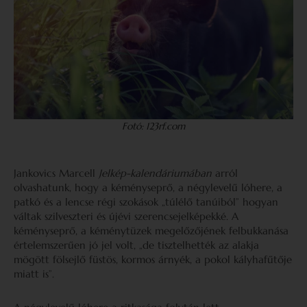
Fotó: 123rf.com
Jankovics Marcell
Jelkép-kalendáriumában
arról
olvashatunk, hogy a kéményseprő, a négylevelű lóhere, a
patkó és a lencse régi szokások „túlélő tanúiból” hogyan
váltak szilveszteri és újévi szerencsejelképekké. A
kéményseprő, a kéménytüzek megelőzőjének felbukkanása
értelemszerűen jó jel volt, „de tisztelhették az alakja
mögött fölsejlő füstös, kormos árnyék, a pokol kályhafűtője
miatt is”.