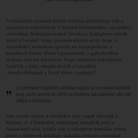
A szilveszteri szokások között különös jelentősége volt a
gonoszűző zajkeltésnek. A fiatalok kolompokkal, csengőkkel,
ostorokkal, bádogdarabokkal lármázva, hejjegtetve járták
körül a házakat, hogy gondoskodjanak arról, hogy a
házbelieket semmilyen gonosz ne fenyegethesse a
következő évben. Ehhez kapcsolódott a gulyafordítás
szokása, ami azt jelentette, hogy miközben kolompolva
bejárták a falut, megkérdezték a háziaktól:
„Megfordíthatjuk a Szent Péter csordáját?”
A szilveszteri zajkeltés szokása mögött az a monda húzódik
meg, mely szerint az 1600-as években zajcsapással sikerült
elűzni a törököket.
Más verzió szerint a törököket űző csapat eltévedt a
ködben, és a falubeliek zajkeltéssel mutatták neki a
hazavezető utat. Szokás volt a szilveszteri kántálás, amely
során a legények subában, szakállas, bajuszos maszkkal