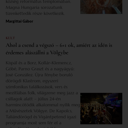
község református templomában.
Magna Hungaria sorozatunk
tizenkettedik része következik.
Margittai Gábor
KULT
Ahol a csend a végszó – 6+1 ok, amiért az idén is
érdemes alászállni a Völgybe
Kispál és a Borz, Kollár-Klemencz,
Góbé, Parno Graszt és a nagyágyú:
José González. Újra fénybe boruló
dörögdi Klastrom, egyszeri
szimfonikus találkozások, vers és
mezítlábas folk, világzene meg jazz a
csillagok alatt – július 24-én
harmincötödik alkalommal nyílik meg
a Művészetek Völgye. De Kapolcs,
Taliándörögd és Vigántpetend igazi
programja most sem fér el a