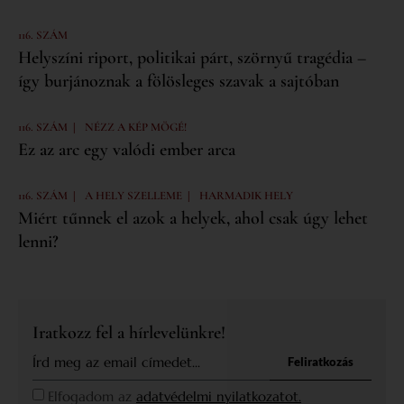
116. SZÁM
Helyszíni riport, politikai párt, szörnyű tragédia –
így burjánoznak a fölösleges szavak a sajtóban
|
116. SZÁM
NÉZZ A KÉP MÖGÉ!
Ez az arc egy valódi ember arca
|
|
116. SZÁM
A HELY SZELLEME
HARMADIK HELY
Miért tűnnek el azok a helyek, ahol csak úgy lehet
lenni?
Iratkozz fel a hírlevelünkre!
Feliratkozás
Elfogadom az
adatvédelmi nyilatkozatot.