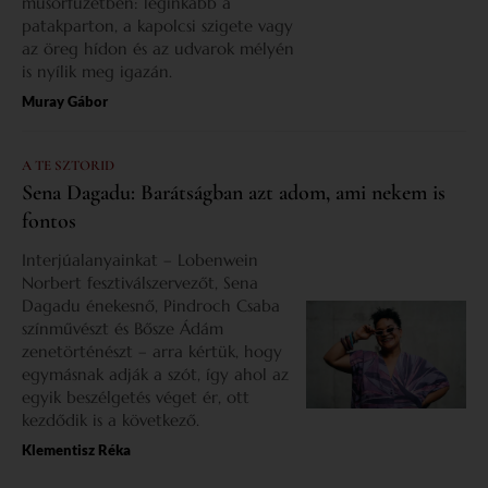
műsorfüzetben: leginkább a
patakparton, a kapolcsi szigete vagy
az öreg hídon és az udvarok mélyén
is nyílik meg igazán.
Muray Gábor
A TE SZTORID
Sena Dagadu: Barátságban azt adom, ami nekem is
fontos
Interjúalanyainkat – Lobenwein
Norbert fesztiválszervezőt, Sena
Dagadu énekesnő, Pindroch Csaba
színművészt és Bősze Ádám
zenetörténészt – arra kértük, hogy
egymásnak adják a szót, így ahol az
egyik beszélgetés véget ér, ott
kezdődik is a következő.
Klementisz Réka