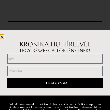
KRONIKA.HU HÍRLEVÉL
LÉGY RÉSZESE A TÖRTÉNETNEK!
Impresszum
FELIRATKOZOM
Médiaajánlat
Általános Szerződési Feltételek
Feliratkozásommal hozzájárulok, hogy a Magyar Krónika magazin az
általam megadott e-mail címemre – hozzájárulásom visszavonásig –