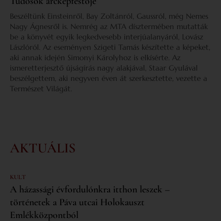
Tudósok arcképfestője
Beszéltünk Einsteinről, Bay Zoltánról, Gaussról, még Nemes
Nagy Ágnesről is. Nemrég az MTA dísztermében mutatták
be a könyvét egyik legkedvesebb interjúalanyáról, Lovász
Lászlóról. Az eseményen Szigeti Tamás készítette a képeket,
aki annak idején Simonyi Károlyhoz is elkísérte. Az
ismeretterjesztő újságírás nagy alakjával, Staar Gyulával
beszélgettem, aki negyven éven át szerkesztette, vezette a
Természet Világát.
AKTUÁLIS
KULT
A házassági évfordulónkra itthon leszek –
történetek a Páva utcai Holokauszt
Emlékközpontból