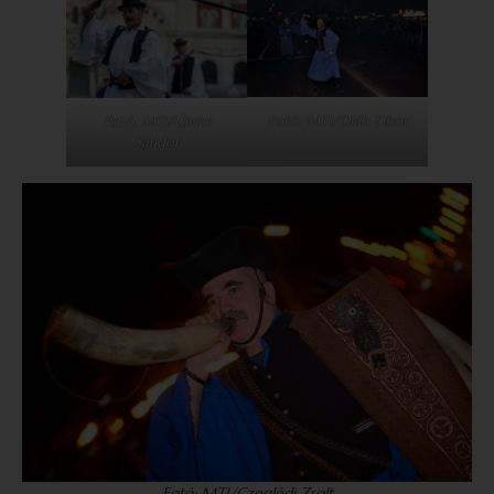
Fotó: MTI/Oláh Tibor
Fotó: MTI/Újvári
Sándor
Fotó: MTI/Czeglédi Zsolt