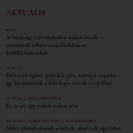
AKTUÁLIS
KULT
A házassági évfordulónkra itthon leszek –
történetek a Páva utcai Holokauszt
Emlékközpontból
116. SZÁM
Helyszíni riport, politikai párt, szörnyű tragédia –
így burjánoznak a fölösleges szavak a sajtóban
|
116. SZÁM
NÉZZ A KÉP MÖGÉ!
Ez az arc egy valódi ember arca
|
|
116. SZÁM
A HELY SZELLEME
HARMADIK HELY
Miért tűnnek el azok a helyek, ahol csak úgy lehet