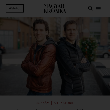
Webshop
|
102. SZÁM
A TE SZTORID