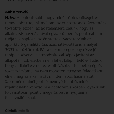
Mik a tervek?
H. M.:
A legfontosabb, hogy minél több segítséget és
támogatást tudjunk nyújtani az érintetteknek. Szeretnénk
továbbfejleszteni az adatelemzést, célunk, hogy az
alkalmazás használatával egyszerűbben és pontosabban
tudjanak naplózni az érintettek. Nagy tervünk az
applikáció gamifikációja, azaz játékosítása is, amelyet
2023-ra tűztünk ki. Bár a cukorbetegek egy része jó
terápiát követve, életmódváltással képes javítani az
állapotán, sok esetben nem lehet kilépni belőle. Tudjuk,
hogy a diabétesz nehéz és kihívásokkal teli betegség, és
sokat számítana, ha nem monoton, stresszes feladatként
élnék meg az alkalmazás mindennapos használatát.
Szeretnénk minél jobb élménnyé tenni és minél
izgalmasabbá varázsolni a naplózást, s közben igyekszünk
folyamatosan pozitív megerősítést is nyújtani a
felhasználóinknak.
Címkék:
mérték