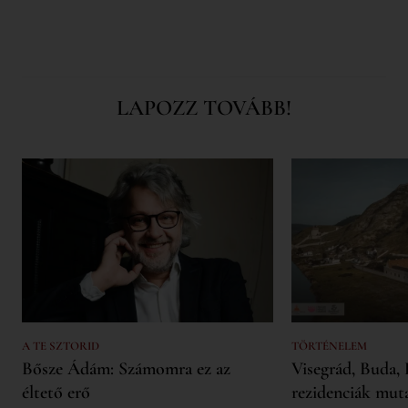
LAPOZZ TOVÁBB!
A TE SZTORID
TÖRTÉNELEM
Bősze Ádám: Számomra ez az
Visegrád, Buda, 
éltető erő
rezidenciák mut