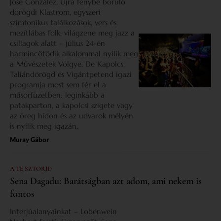
José González. Újra fénybe boruló
dörögdi Klastrom, egyszeri
szimfonikus találkozások, vers és
mezítlábas folk, világzene meg jazz a
csillagok alatt – július 24-én
harmincötödik alkalommal nyílik meg
a Művészetek Völgye. De Kapolcs,
Taliándörögd és Vigántpetend igazi
programja most sem fér el a
műsorfüzetben: leginkább a
patakparton, a kapolcsi szigete vagy
az öreg hídon és az udvarok mélyén
is nyílik meg igazán.
Muray Gábor
A TE SZTORID
Sena Dagadu: Barátságban azt adom, ami nekem is
fontos
Interjúalanyainkat – Lobenwein