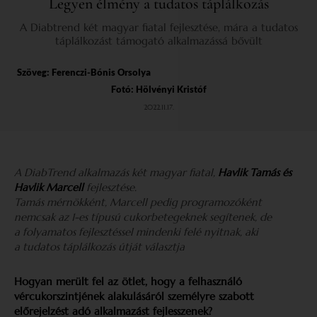
Legyen élmény a tudatos táplálkozás
A Diabtrend két magyar fiatal fejlesztése, mára a tudatos
táplálkozást támogató alkalmazássá bővült
Szöveg:
Ferenczi-Bónis Orsolya
Fotó: Hölvényi Kristóf
2022.11.17.
A DiabTrend alkalmazás két magyar fiatal,
Havlik Tamás és
Havlik Marcell
fejlesztése.
Tamás mérnökként, Marcell pedig programozóként
nemcsak az 1-es típusú cukorbetegeknek segítenek, de
a folyamatos fejlesztéssel mindenki felé nyitnak, aki
a tudatos táplálkozás útját választja
Hogyan merült fel az ötlet, hogy a felhasználó
vércukorszintjének alakulásáról személyre szabott
előrejelzést adó alkalmazást fejlesszenek?