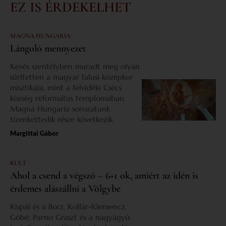
EZ IS ÉRDEKELHET
MAGNA HUNGARIA
Lángoló mennyezet
Kevés szentélyben maradt meg olyan
sűrítetten a magyar falusi középkor
misztikája, mint a felvidéki Csécs
község református templomában.
Magna Hungaria sorozatunk
tizenkettedik része következik.
Margittai Gábor
KULT
Ahol a csend a végszó – 6+1 ok, amiért az idén is
érdemes alászállni a Völgybe
Kispál és a Borz, Kollár-Klemencz,
Góbé, Parno Graszt és a nagyágyú: