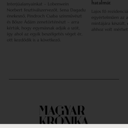
hatalmát
Interjúalanyainkat – Lobenwein
Norbert fesztiválszervezőt, Sena Dagadu
Lajos fő rezidenciá
énekesnő, Pindroch Csaba színművészt
egyértelműen az a
és Bősze Ádám zenetörténészt – arra
mintájára készült,
kértük, hogy egymásnak adják a szót,
ahhoz volt mérhet
így ahol az egyik beszélgetés véget ér,
ott kezdődik is a következő.