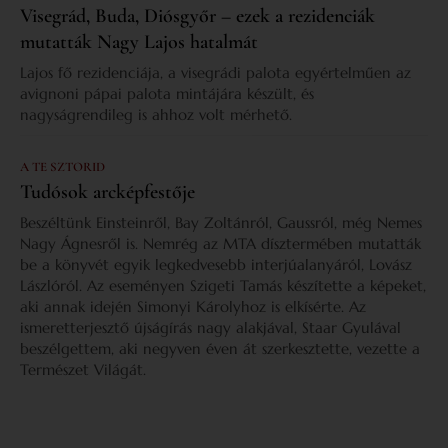
Visegrád, Buda, Diósgyőr – ezek a rezidenciák
mutatták Nagy Lajos hatalmát
Lajos fő rezidenciája, a visegrádi palota egyértelműen az
avignoni pápai palota mintájára készült, és
nagyságrendileg is ahhoz volt mérhető.
A TE SZTORID
Tudósok arcképfestője
Beszéltünk Einsteinről, Bay Zoltánról, Gaussról, még Nemes
Nagy Ágnesről is. Nemrég az MTA dísztermében mutatták
be a könyvét egyik legkedvesebb interjúalanyáról, Lovász
Lászlóról. Az eseményen Szigeti Tamás készítette a képeket,
aki annak idején Simonyi Károlyhoz is elkísérte. Az
ismeretterjesztő újságírás nagy alakjával, Staar Gyulával
beszélgettem, aki negyven éven át szerkesztette, vezette a
Természet Világát.