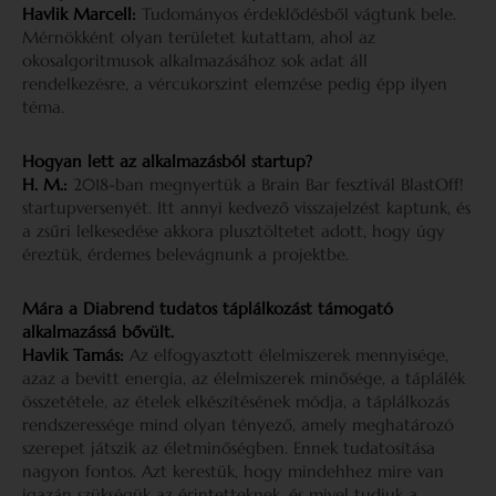
Havlik Marcell:
Tudományos érdeklődésből vágtunk bele.
Mérnökként olyan területet kutattam, ahol az
okosalgoritmusok alkalmazásához sok adat áll
rendelkezésre, a vércukorszint elemzése pedig épp ilyen
téma.
Hogyan lett az alkalmazásból startup?
H. M.:
2018-ban megnyertük a Brain Bar fesztivál BlastOff!
startupversenyét. Itt annyi kedvező visszajelzést kaptunk, és
a zsűri lelkesedése akkora plusztöltetet adott, hogy úgy
éreztük, érdemes belevágnunk a projektbe.
Mára a Diabrend tudatos táplálkozást támogató
alkalmazássá bővült.
Havlik Tamás:
Az elfogyasztott élelmiszerek mennyisége,
azaz a bevitt energia, az élelmiszerek minősége, a táplálék
összetétele, az ételek elkészítésének módja, a táplálkozás
rendszeressége mind olyan tényező, amely meghatározó
szerepet játszik az életminőségben. Ennek tudatosítása
nagyon fontos. Azt kerestük, hogy mindehhez mire van
igazán szükségük az érintetteknek, és mivel tudjuk a