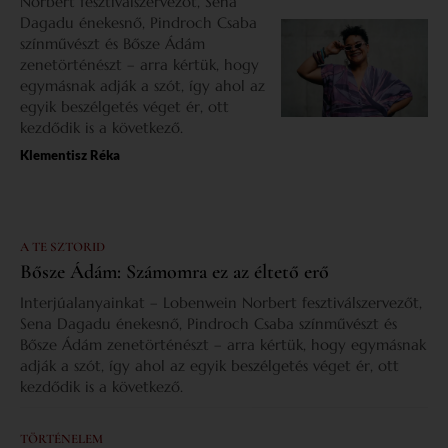
Norbert fesztiválszervezőt, Sena
Dagadu énekesnő, Pindroch Csaba
színművészt és Bősze Ádám
zenetörténészt – arra kértük, hogy
egymásnak adják a szót, így ahol az
egyik beszélgetés véget ér, ott
kezdődik is a következő.
Klementisz Réka
A TE SZTORID
Bősze Ádám: Számomra ez az éltető erő
Interjúalanyainkat – Lobenwein Norbert fesztiválszervezőt,
Sena Dagadu énekesnő, Pindroch Csaba színművészt és
Bősze Ádám zenetörténészt – arra kértük, hogy egymásnak
adják a szót, így ahol az egyik beszélgetés véget ér, ott
kezdődik is a következő.
TÖRTÉNELEM