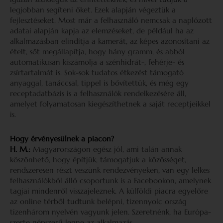
legjobban segíteni őket. Ezek alapján végeztük a
fejlesztéseket. Most már a felhasználó nemcsak a naplózott
adatai alapján kapja az elemzéseket, de például ha az
alkalmazásban elindítja a kamerát, az képes azonosítani az
ételt, sőt megállapítja, hogy hány gramm, és abból
automatikusan kiszámolja a szénhidrát-, fehérje- és
zsírtartalmát is. Sok-sok tudatos étkezést támogató
anyaggal, tanáccsal, tippel is bővítettük, és még egy
receptadatbázis is a felhasználók rendelkezésére áll,
amelyet folyamatosan kiegészíthetnek a saját receptjeikkel
is.
Hogy érvényesülnek a piacon?
H. M.:
Magyarországon egész jól, ami talán annak
köszönhető, hogy építjük, támogatjuk a közösséget,
rendszeresen részt veszünk rendezvényeken, van egy lelkes
felhasználókból álló csoportunk is a Facebookon, amelynek
tagjai mindenről visszajeleznek. A külföldi piacra egyelőre
az online térből tudtunk belépni, tizennyolc ország
tizenhárom nyelvén vagyunk jelen. Szeretnénk, ha Európa-
szerte népszerű lenne az alkalmazás.