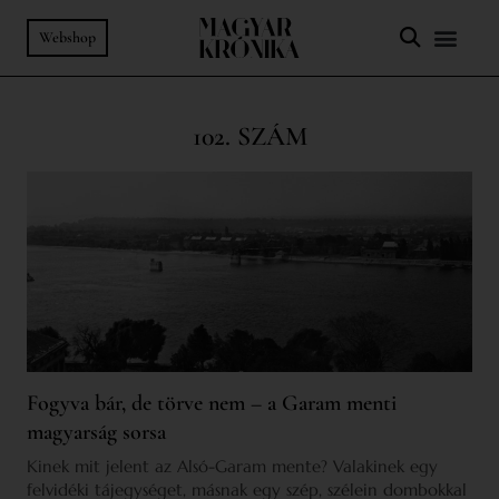
Webshop
102. SZÁM
Fogyva bár, de törve nem – a Garam menti
magyarság sorsa
Kinek mit jelent az Alsó-Garam mente? Valakinek egy
felvidéki tájegységet, másnak egy szép, szélein dombokkal