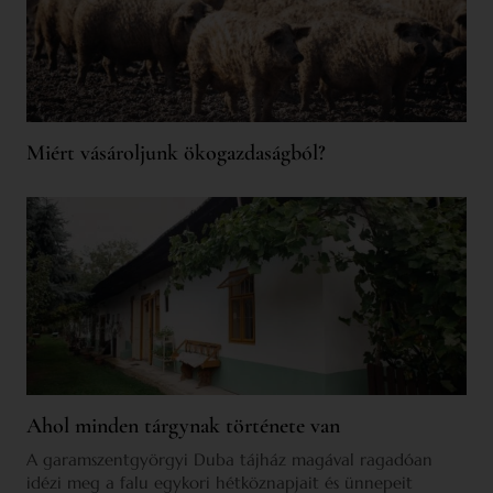
Miért vásároljunk ökogazdaságból?
Ahol minden tárgynak története van
A garamszentgyörgyi Duba tájház magával ragadóan
idézi meg a falu egykori hétköznapjait és ünnepeit