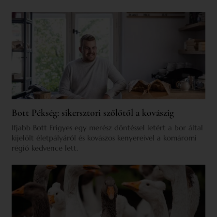
Bott Pékség: sikersztori szőlőtől a kovászig
Ifjabb Bott Frigyes egy merész döntéssel letért a bor által
kijelölt életpályáról és kovászos kenyereivel a komáromi
régió kedvence lett.