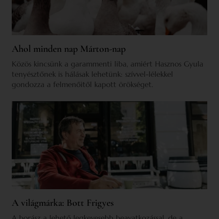
Ahol minden nap Márton-nap
Közös kincsünk a garammenti liba, amiért Hasznos Gyula
tenyésztőnek is hálásak lehetünk: szívvel-lélekkel
gondozza a felmenőitől kapott örökséget.
A világmárka: Bott Frigyes
A borász a lehető legkevesebb beavatkozással, de a