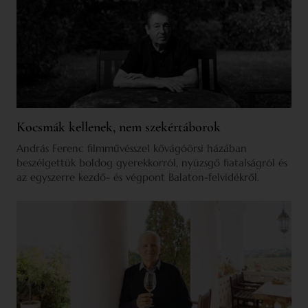
Kocsmák kellenek, nem szekértáborok
András Ferenc filmművésszel kővágóörsi házában
beszélgettük boldog gyerekkorról, nyüzsgő fiatalságról és
az egyszerre kezdő- és végpont Balaton-felvidékről.