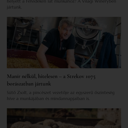
helyett a Felvidéken lát munkához? A Világi Wineryben
jártunk.
Manír nélkül, hitelesen – a Strekov 1075
borászatban jártunk
Sütő Zsolt, a pincészet vezetője az egyszerű őszinteség
híve a munkájában és mindannapjaiban is.