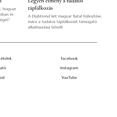
l
Legyen élmény a tudatos
táplálkozás
ól, hogyan
ásban és
A Diabtrend két magyar fiatal fejlesztése,
séget?
mára a tudatos táplálkozást támogató
alkalmazássá bővült
tételek
Facebook
tató
Instagram
zat
YouTube