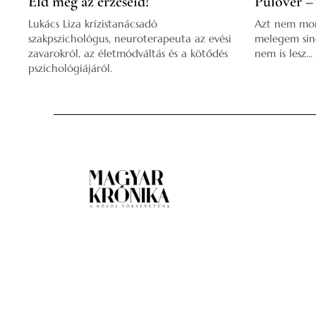
Éld meg az érzéseid!
Pulóver –
Lukács Liza krízistanácsadó
Azt nem mo
szakpszichológus, neuroterapeuta az evési
melegem sinc
zavarokról, az életmódváltás és a kötődés
nem is lesz...
pszichológiájáról.