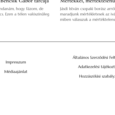
 Bencsik Gábor tárcája
Mértékkel, mértéktelenü
ndanám, hogy fázom, de
Jásdi István csopaki borász arr
s. Ezen a télen valószínűleg
maradjunk mértékletesek az iv
miben válasszuk a mértéktelen
Általános Szerződési Fel
Impresszum
Adatkezelési tájékoz
Médiaajánlat
Hozzászólási szabály