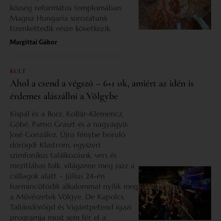
község református templomában.
Magna Hungaria sorozatunk
tizenkettedik része következik.
Margittai Gábor
KULT
Ahol a csend a végszó – 6+1 ok, amiért az idén is
érdemes alászállni a Völgybe
Kispál és a Borz, Kollár-Klemencz,
Góbé, Parno Graszt és a nagyágyú:
José González. Újra fénybe boruló
dörögdi Klastrom, egyszeri
szimfonikus találkozások, vers és
mezítlábas folk, világzene meg jazz a
csillagok alatt – július 24-én
harmincötödik alkalommal nyílik meg
a Művészetek Völgye. De Kapolcs,
Taliándörögd és Vigántpetend igazi
programja most sem fér el a