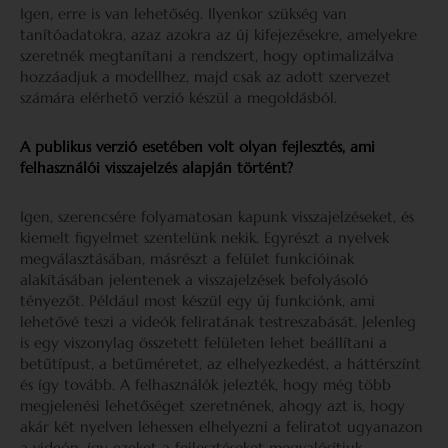
Igen, erre is van lehetőség. Ilyenkor szükség van
tanítóadatokra, azaz azokra az új kifejezésekre, amelyekre
szeretnék megtanítani a rendszert, hogy optimalizálva
hozzáadjuk a modellhez, majd csak az adott szervezet
számára elérhető verzió készül a megoldásból.
A publikus verzió esetében volt olyan fejlesztés, ami
felhasználói visszajelzés alapján történt?
Igen, szerencsére folyamatosan kapunk visszajelzéseket, és
kiemelt figyelmet szentelünk nekik. Egyrészt a nyelvek
megválasztásában, másrészt a felület funkcióinak
alakításában jelentenek a visszajelzések befolyásoló
tényezőt. Például most készül egy új funkciónk, ami
lehetővé teszi a videók feliratának testreszabását. Jelenleg
is egy viszonylag összetett felületen lehet beállítani a
betűtípust, a betűméretet, az elhelyezkedést, a háttérszínt
és így tovább. A felhasználók jelezték, hogy még több
megjelenési lehetőséget szeretnének, ahogy azt is, hogy
akár két nyelven lehessen elhelyezni a feliratot ugyanazon
a videón, így ezeket a fejlesztéseket megvalósítjuk.