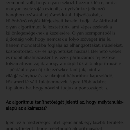
szempont volt, hogy olyan eszközt hozzunk létre, ami a
magyar nyelv sajátosságait, a nyelvünkre jellemző
hanghordozásokat, ejtésmódokat, tájszólásokat, a
különböző régiók kifejezéseit kezelni tudja. Az Alrite-tal
olyan algoritmust fejlesztettünk, ami képes ezeknek a
különlegességeknek a kezelésére. Olyan szempontból is
újdonság volt, hogy nemcsak a folyó szöveget írja le,
hanem mondatokba foglalja az elhangzottakat, írásjeleket,
központozást, kis- és nagybetűket használ. Elérhető webes
és mobil alkalmazásként is, ezek párhuzamos fejlesztése
folyamatosan zajlik, ahogy a mögöttük álló algoritmusé is
– például olyan új kifejezésekre tanítjuk, mint a
világjárványhoz és az ukrajnai háborúhoz kapcsolódó,
közismertté vált tulajdonnevek. Egyre több adatot
táplálunk be, hogy növelni tudjuk a pontosságot is.
Az algoritmus taníthatóságát jelenti az, hogy mélytanulás-
alapú az alkalmazás?
Igen, ez a mesterséges intelligenciának egy kisebb területe,
ami azt jelenti, hogy mélytanuló algoritmusokat