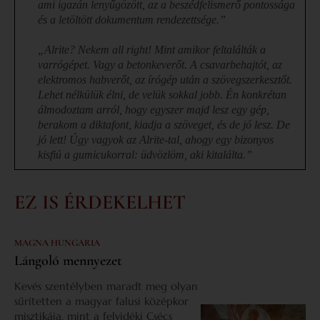
ami igazán lenyűgözött, az a beszédfelismerő pontossága
és a letöltött dokumentum rendezettsége.”
„Alrite? Nekem all right! Mint amikor feltalálták a
varrógépet. Vagy a betonkeverőt. A csavarbehajtót, az
elektromos habverőt, az írógép után a szövegszerkesztőt.
Lehet nélkülük élni, de velük sokkal jobb. Én konkrétan
álmodoztam arról, hogy egyszer majd lesz egy gép,
berakom a diktafont, kiadja a szöveget, és de jó lesz. De
jó lett! Úgy vagyok az Alrite-tal, ahogy egy bizonyos
kisfiú a gumicukorral: üdvözlöm, aki kitalálta.”
EZ IS ÉRDEKELHET
MAGNA HUNGARIA
Lángoló mennyezet
Kevés szentélyben maradt meg olyan
sűrítetten a magyar falusi középkor
misztikája, mint a felvidéki Csécs