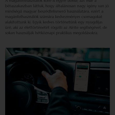
A magánfelhasználók köre is egyre bővül; azt már a
bétaszakaszban láttuk, hogy általánosan nagy igény van jó
minőségű magyar beszédfelismerő használatára, ezért a
magánfelhasználók számára kedvezményes csomagokat
alakítottunk ki. Egyik kedves történetünk egy nyugdíjas
úré, aki az élettörténetét rögzíti az Alrite segítségével, de
sokan használják hétköznapi praktikus megoldásokra.