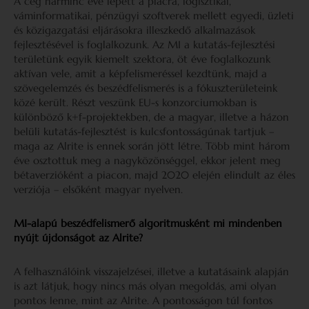
A cég harminc éve lépett a piacra, logisztikai,
váminformatikai, pénzügyi szoftverek mellett egyedi, üzleti
és közigazgatási eljárásokra illeszkedő alkalmazások
fejlesztésével is foglalkozunk. Az MI a kutatás-fejlesztési
területünk egyik kiemelt szektora, öt éve foglalkozunk
aktívan vele, amit a képfelismeréssel kezdtünk, majd a
szövegelemzés és beszédfelismerés is a fókuszterületeink
közé került. Részt veszünk EU-s konzorciumokban is
különböző k+f-projektekben, de a magyar, illetve a házon
belüli kutatás-fejlesztést is kulcsfontosságúnak tartjuk –
maga az Alrite is ennek során jött létre. Több mint három
éve osztottuk meg a nagyközönséggel, ekkor jelent meg
bétaverzióként a piacon, majd 2020 elején elindult az éles
verziója – elsőként magyar nyelven.
MI-alapú beszédfelismerő algoritmusként mi mindenben
nyújt újdonságot az Alrite?
A felhasználóink visszajelzései, illetve a kutatásaink alapján
is azt látjuk, hogy nincs más olyan megoldás, ami olyan
pontos lenne, mint az Alrite. A pontosságon túl fontos