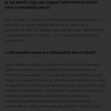
Ez azt jelenti, hogy egy magyar fejlesztéssel be tudtak
törni a nemzetközi piacra?
Így van, igen. A magyar felhasználóink száma továbbra is
jelentős, de egyre jobban felfedezi az Alrite-ot a
nemzetközi piac, és sokszor már ajánlás útján adják tovább
a megoldás nevét a cégek – ez is nagyon jó visszajelzés
számunkra.
A felhasználók számával a felhasználók köre is bővült?
Igen, elsőként például a polgármesteri hivatalok kezdték
aktívan használni a közgyűlések, különböző ülések szó
szerinti leiratozásához. Csupa pozitív visszajelzést kaptunk
tőlük, az anyagok átirata az alkalmazással néhány óra alatt
elvégezhetővé vált; korábban több napot vett igénybe. Ezt
követően elképesztően széles körben kezdték el használni,
médiacégektől kezdve a múzeumokon keresztül a
különféle irodai tevékenységet végző szervezetekig. A
videók feliratozását célzó szolgáltatásunk is népszerű lett.