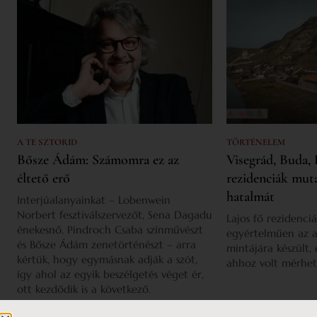
A TE SZTORID
TÖRTÉNELEM
Bősze Ádám: Számomra ez az
Visegrád, Buda, 
éltető erő
rezidenciák mut
hatalmát
Interjúalanyainkat – Lobenwein
Norbert fesztiválszervezőt, Sena Dagadu
Lajos fő rezidenciá
énekesnő, Pindroch Csaba színművészt
egyértelműen az a
és Bősze Ádám zenetörténészt – arra
mintájára készült,
kértük, hogy egymásnak adják a szót,
ahhoz volt mérhet
így ahol az egyik beszélgetés véget ér,
ott kezdődik is a következő.