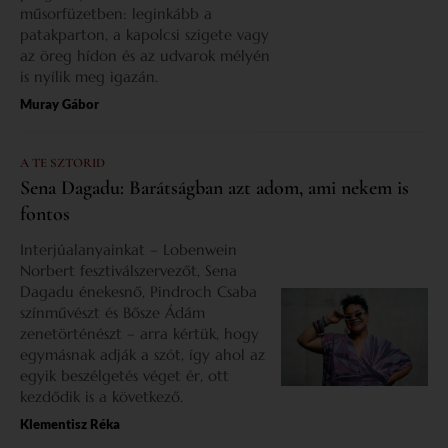
műsorfüzetben: leginkább a
patakparton, a kapolcsi szigete vagy
az öreg hídon és az udvarok mélyén
is nyílik meg igazán.
Muray Gábor
A TE SZTORID
Sena Dagadu: Barátságban azt adom, ami nekem is
fontos
Interjúalanyainkat – Lobenwein
Norbert fesztiválszervezőt, Sena
Dagadu énekesnő, Pindroch Csaba
színművészt és Bősze Ádám
zenetörténészt – arra kértük, hogy
egymásnak adják a szót, így ahol az
egyik beszélgetés véget ér, ott
kezdődik is a következő.
Klementisz Réka