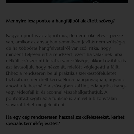
Mennyire lesz pontos a hangfájlból alakított szöveg?
Nagyon pontos az algoritmus, de nem tökéletes – persze
van, amikor az anyagban semmilyen javítás nem szükséges,
de ha többórás hangfelvételről van szó, ritka, hogy
mindent teljesen ért a rendszert, ezért ha valakinek hiba
nélküli, szó szerinti leiratra van szüksége, akkor továbbra is
azt javasoljuk, hogy nézze át, mielőtt véglegesíti a fájlt.
Ehhez a rendszeren belül praktikus szerkesztőfelületet
biztosítunk, nem kell keresgélni a hanganyagban, ugyanis
ahová a felhasználó a szövegben kattint, odaugrik a hang-
vagy videófájl is, és azonnal visszahallgathatjuk. A
pontosítást segíti az a funkció is, amivel a bizonytalan
szavakat lehet megjeleníteni.
Ha egy cég rendszeresen használ szakkifejezéseket, kérhet
speciális termékfejlesztést?