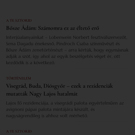
A TE SZTORID
Bősze Ádám: Számomra ez az éltető erő
Interjúalanyainkat – Lobenwein Norbert fesztiválszervezőt,
Sena Dagadu énekesnő, Pindroch Csaba színművészt és
Bősze Ádám zenetörténészt – arra kértük, hogy egymásnak
adják a szót, így ahol az egyik beszélgetés véget ér, ott
kezdődik is a következő.
TÖRTÉNELEM
Visegrád, Buda, Diósgyőr – ezek a rezidenciák
mutatták Nagy Lajos hatalmát
Lajos fő rezidenciája, a visegrádi palota egyértelműen az
avignoni pápai palota mintájára készült, és
nagyságrendileg is ahhoz volt mérhető.
A TE SZTORID