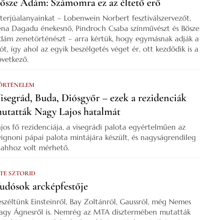
ősze Ádám: Számomra ez az éltető erő
nterjúalanyainkat – Lobenwein Norbert fesztiválszervezőt,
ena Dagadu énekesnő, Pindroch Csaba színművészt és Bősze
dám zenetörténészt – arra kértük, hogy egymásnak adják a
zót, így ahol az egyik beszélgetés véget ér, ott kezdődik is a
övetkező.
ÖRTÉNELEM
isegrád, Buda, Diósgyőr – ezek a rezidenciák
utatták Nagy Lajos hatalmát
ajos fő rezidenciája, a visegrádi palota egyértelműen az
vignoni pápai palota mintájára készült, és nagyságrendileg
s ahhoz volt mérhető.
 TE SZTORID
udósok arcképfestője
eszéltünk Einsteinről, Bay Zoltánról, Gaussról, még Nemes
agy Ágnesről is. Nemrég az MTA dísztermében mutatták