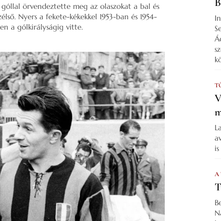
B
 góllal örvendeztette meg az olaszokat a bal és
szélső. Nyers a fekete-kékekkel 1953-ban és 1954-
I
n a gólkirályságig vitte.
S
Á
s
k
T
V
m
L
a
i
A
T
B
N