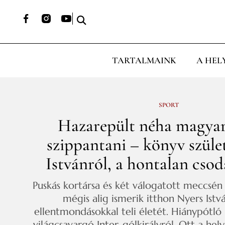
TARTALMAINK
A HEL
SPORT
Hazarepült néha magyar
szippantani – könyv szüle
Istvánról, a hontalan csod
Puskás kortársa és két válogatott meccsén c
mégis alig ismerik itthon Nyers Istv
ellentmondásokkal teli életét. Hiánypótló
világcsavargó Inter-gólkirályról. Ott a h