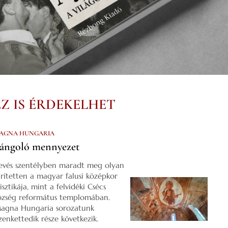
EZ IS ÉRDEKELHET
AGNA HUNGARIA
ángoló mennyezet
evés szentélyben maradt meg olyan
űrítetten a magyar falusi középkor
isztikája, mint a felvidéki Csécs
özség református templomában.
agna Hungaria sorozatunk
izenkettedik része következik.