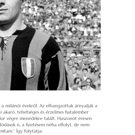
a milánói évekről. Az elhangzottak árnyalják a
i akaró, tehetséges és érzelmes fiatalember
dor végre menedékre talált. Huszonöt évesen
lódások is, a fizetésem néha elfolyt, de nem
tani.” Így folytatja: