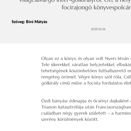
focirajongó könyvespolcá
Szöveg:
Bíró Mátyás
2025.01.24.
Olyan ez a könyv, és olyan volt Nyers István 
Tele sikerekkel, váratlan helyzetekkel, elbu
tehetségének köszönhetően futballszerető em
rengeteg örömet. Végre könyv szól róla, Csi
gólkirály
című műve a focista fordulatos élet
Ózdi bányász édesapja és őcsényi dajkaként 
Trianon katasztrófája után Franciaországban p
családban négy gyerek született – a harminc
szerény körülmények között.