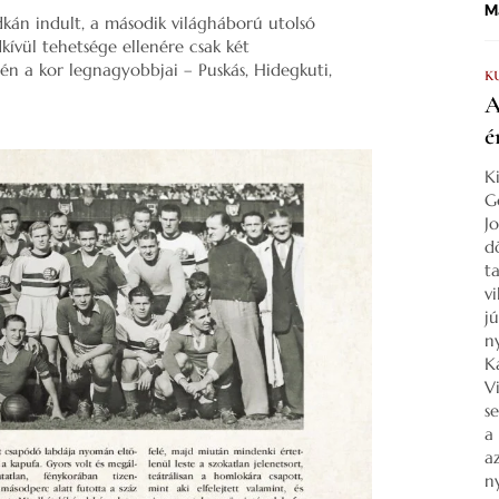
Ma
dkán indult, a második világháború utolsó
ívül tehetsége ellenére csak két
én a kor legnagyobbjai – Puskás, Hidegkuti,
K
A
é
K
G
J
d
ta
v
j
n
K
V
s
a
a
n