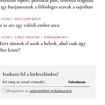
elyszíni riport, politikai párt, szörnyű tragédia
 így burjánoznak a fölösleges szavak a sajtóban
|
6. SZÁM
NÉZZ A KÉP MÖGÉ!
z az arc egy valódi ember arca
|
|
6. SZÁM
A HELY SZELLEME
HARMADIK HELY
iért tűnnek el azok a helyek, ahol csak úgy
ehet lenni?
Iratkozz fel a hírlevelünkre!
Feliratkozás
Elfogadom az
adatvédelmi nyilatkozatot.