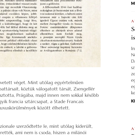
M
A
S
i
I
N
D
s
z
e
 vetett véget. Mint utólag egyértelműen
e
attársait, köztük válogatott társát, Zsengellér
k
álasztotta, Prágába, majd innen nem sokkal később
gyik francia sztárcsapat, a Stade Francais
K
, luxuskörülmények között élhetett.
zionale szerződtette le, mint utólag kiderült,
A
erették, ami nem is csoda, hiszen a milánói