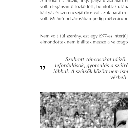
A fotókon is látszik, hogy pályafutása alatt 
volt, elegánsan öltözködött, bomlottak utána
kártyás és szerencsejátékos volt. Sok barátra
volt, Milánó belvárosában pedig méterárubolt
Nem volt túl szerény, ezt egy 1977-es interj
elmondottak nem is álltak messze a valóságt
Szubrett-táncosokat idéző,
lefordulások, gyorsulás a szélr
lábbal. A szélsők között nem is
vérbeli