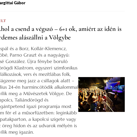
rgittai Gábor
ULT
hol a csend a végszó – 6+1 ok, amiért az idén is
rdemes alászállni a Völgybe
ispál és a Borz, Kollár-Klemencz,
óbé, Parno Graszt és a nagyágyú:
osé González. Újra fénybe boruló
örögdi Klastrom, egyszeri szimfonikus
lálkozások, vers és mezítlábas folk,
ilágzene meg jazz a csillagok alatt –
úlius 24-én harmincötödik alkalommal
yílik meg a Művészetek Völgye. De
apolcs, Taliándörögd és
igántpetend igazi programja most
em fér el a műsorfüzetben: leginkább
 patakparton, a kapolcsi szigete vagy
z öreg hídon és az udvarok mélyén is
yílik meg igazán.