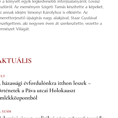
e a könyvét egyik legkedvesebb interjúalanyáról, Lovász
ászlóról. Az eseményen Szigeti Tamás készítette a képeket,
ki annak idején Simonyi Károlyhoz is elkísérte. Az
smeretterjesztő újságírás nagy alakjával, Staar Gyulával
eszélgettem, aki negyven éven át szerkesztette, vezette a
ermészet Világát.
AKTUÁLIS
ULT
 házassági évfordulónkra itthon leszek –
örténetek a Páva utcai Holokauszt
mlékközpontból
6. SZÁM