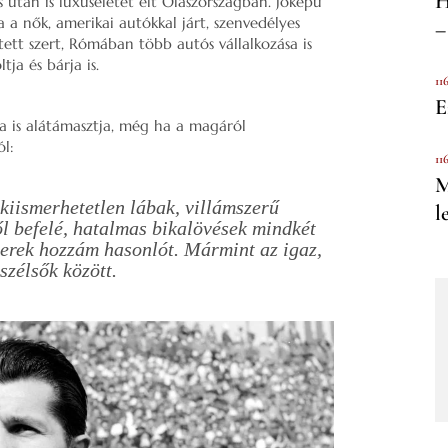
H
és után is luxuséletet élt Olaszországban. Jóképű
 a nők, amerikai autókkal járt, szenvedélyes
–
 tett szert, Rómában több autós vállalkozása is
ja és bárja is.
11
E
úja is alátámasztja, még ha a magáról
ól:
11
M
 kiismerhetetlen lábak, villámszerű
l
ől befelé, hatalmas bikalövések mindkét
merek hozzám hasonlót. Mármint az igaz,
 szélsők között.