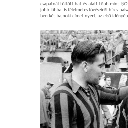
csapatnál töltött hat év alatt több mint 130
jobb lábbal is félelmetes lövéseiről híres bal
ben két bajnoki címet nyert, az első idényébe