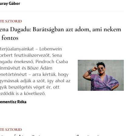
uray Gábor
 TE SZTORID
ena Dagadu: Barátságban azt adom, ami nekem
s fontos
nterjúalanyainkat – Lobenwein
orbert fesztiválszervezőt, Sena
agadu énekesnő, Pindroch Csaba
zínművészt és Bősze Ádám
enetörténészt – arra kértük, hogy
gymásnak adják a szót, így ahol az
gyik beszélgetés véget ér, ott
ezdődik is a következő.
lementisz Réka
 TE SZTORID