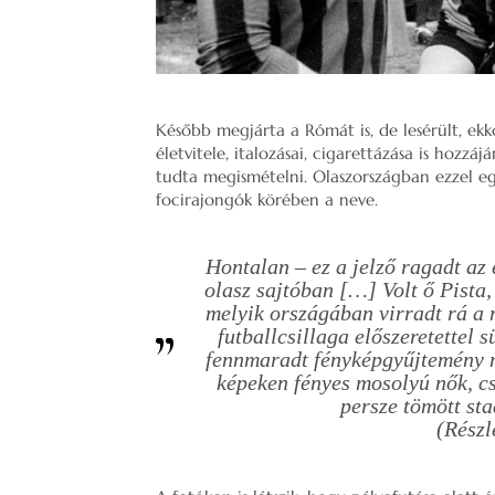
Később megjárta a Rómát is, de lesérült, ekko
életvitele, italozásai, cigarettázása is hozzá
tudta megismételni. Olaszországban ezzel e
focirajongók körében a neve.
Hontalan – ez a jelző ragadt az
olasz sajtóban […] Volt ő Pista,
melyik országában virradt rá a
futballcsillaga előszeretettel s
fennmaradt fényképgyűjtemény m
képeken fényes mosolyú nők, cs
persze tömött st
(Részl