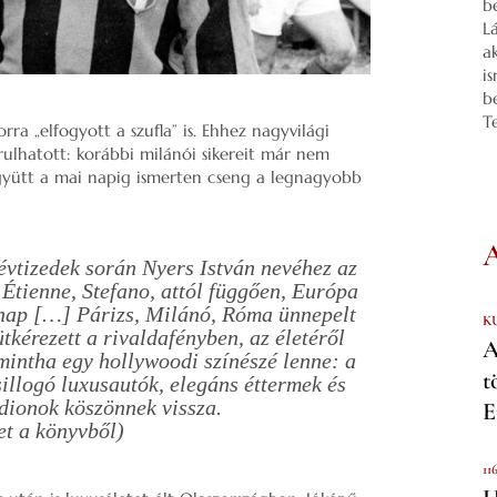
b
L
a
i
b
T
rra „elfogyott a szufla” is. Ehhez nagyvilági
járulhatott: korábbi milánói sikereit már nem
gyütt a mai napig ismerten cseng a legnagyobb
 évtizedek során Nyers István nevéhez az
 Étienne, Stefano, attól függően, Európa
 nap […] Párizs, Milánó, Róma ünnepelt
K
ütkérezett a rivaldafényben, az életéről
A
intha egy hollywoodi színészé lenne: a
t
illogó luxusautók, elegáns éttermek és
adionok köszönnek vissza.
E
et a könyvből)
11