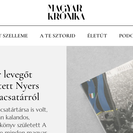
Y SZELLEME
A TE SZTORID
ÉLETÚT
PODC
 levegőt
tett Nyers
acsatárról
satártársa is volt,
án kalandos,
 könyv született A
elye minden magyar