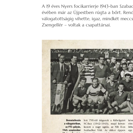
A 19 éves Nyers focikarrierje 1943-ban Szaba
évében már az Újpestben rúgta a bőrt. Rendk
válogatottságig vihette, igaz, mindkét meccs
Zsengellér – voltak a csapattársai.