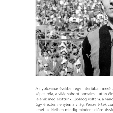
A nyolcvanas években egy interjúban mesélt 
képet róla, a világháború borzalmai után éln
jelenik meg előttünk. „Boldog voltam, a ván
úgy éreztem, enyém a világ. Persze értek csa
lehet az életben mindig mindent előre kiszámí