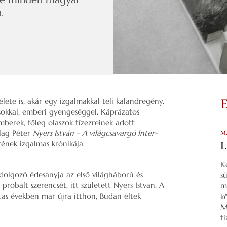
n.
élete is, akár egy izgalmakkal teli kalandregény.
kásokkal, emberi gyengeséggel. Káprázatos
berek, főleg olaszok tízezreinek adott
llag Péter
Nyers István – A világcsavargó Inter-
M
ének izgalmas krónikája.
L
K
dolgozó édesanyja az első világháború és
s
róbált szerencsét, itt született Nyers István. A
m
as években már újra itthon, Budán éltek
k
M
t