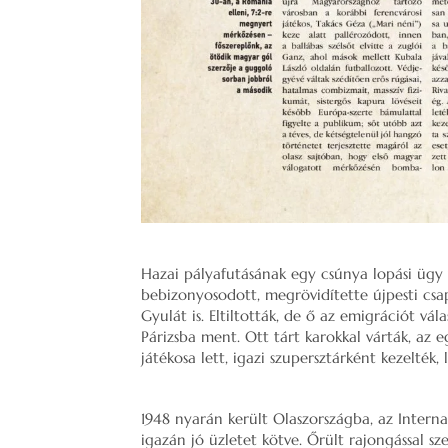
Hazai pályafutásának egy csúnya lopási ügy
bebizonyosodott, megrövidítette újpesti csap
Gyulát is. Eltiltották, de ő az emigrációt v
Párizsba ment. Ott tárt karokkal várták, az e
játékosa lett, igazi szupersztárként kezelték
1948 nyarán került Olaszországba, az Interna
igazán jó üzletet kötve. Őrült rajongással sz