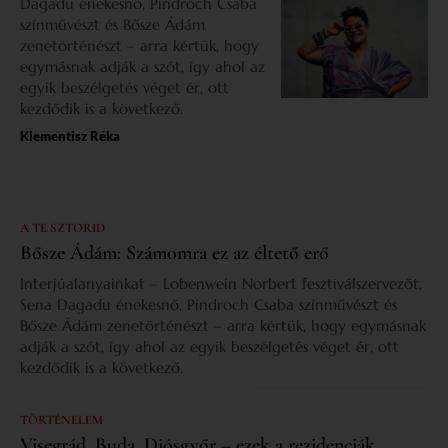
Dagadu énekesnő, Pindroch Csaba
színművészt és Bősze Ádám
zenetörténészt – arra kértük, hogy
egymásnak adják a szót, így ahol az
egyik beszélgetés véget ér, ott
kezdődik is a következő.
Klementisz Réka
A TE SZTORID
Bősze Ádám: Számomra ez az éltető erő
Interjúalanyainkat – Lobenwein Norbert fesztiválszervezőt,
Sena Dagadu énekesnő, Pindroch Csaba színművészt és
Bősze Ádám zenetörténészt – arra kértük, hogy egymásnak
adják a szót, így ahol az egyik beszélgetés véget ér, ott
kezdődik is a következő.
TÖRTÉNELEM
Visegrád, Buda, Diósgyőr – ezek a rezidenciák