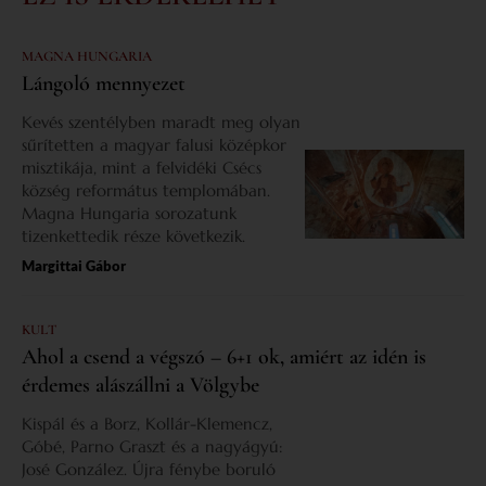
MAGNA HUNGARIA
Lángoló mennyezet
Kevés szentélyben maradt meg olyan
sűrítetten a magyar falusi középkor
misztikája, mint a felvidéki Csécs
község református templomában.
Magna Hungaria sorozatunk
tizenkettedik része következik.
Margittai Gábor
KULT
Ahol a csend a végszó – 6+1 ok, amiért az idén is
érdemes alászállni a Völgybe
Kispál és a Borz, Kollár-Klemencz,
Góbé, Parno Graszt és a nagyágyú:
José González. Újra fénybe boruló