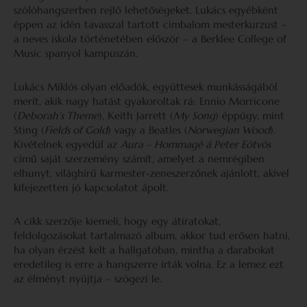
szólóhangszerben rejlő lehetőségeket. Lukács egyébként
éppen az idén tavasszal tartott cimbalom mesterkurzust –
a neves iskola történetében először – a Berklee College of
Music spanyol kampuszán.
Lukács Miklós olyan előadók, együttesek munkásságából
merít, akik nagy hatást gyakoroltak rá: Ennio Morricone
(
Deborah’s Theme
), Keith Jarrett (
My Song
) éppúgy, mint
Sting (
Fields of Gold
) vagy a Beatles (
Norwegian Wood
).
Kivételnek egyedül az
Aura – Hommagè á Peter Eötvös
című saját szerzemény számít, amelyet a nemrégiben
elhunyt, világhírű karmester-zeneszerzőnek ajánlott, akivel
kifejezetten jó kapcsolatot ápolt.
A cikk szerzője kiemeli, hogy egy átiratokat,
feldolgozásokat tartalmazó album, akkor tud erősen hatni,
ha olyan érzést kelt a hallgatóban, mintha a darabokat
eredetileg is erre a hangszerre írták volna. Ez a lemez ezt
az élményt nyújtja – szögezi le.