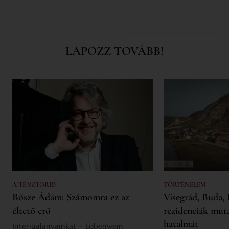
LAPOZZ TOVÁBB!
A TE SZTORID
TÖRTÉNELEM
Bősze Ádám: Számomra ez az
Visegrád, Buda, 
éltető erő
rezidenciák mut
hatalmát
Interjúalanyainkat – Lobenwein