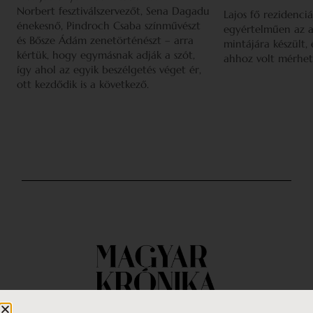
Norbert fesztiválszervezőt, Sena Dagadu
Lajos fő rezidenciá
énekesnő, Pindroch Csaba színművészt
egyértelműen az a
és Bősze Ádám zenetörténészt – arra
mintájára készült,
kértük, hogy egymásnak adják a szót,
ahhoz volt mérhet
így ahol az egyik beszélgetés véget ér,
ott kezdődik is a következő.