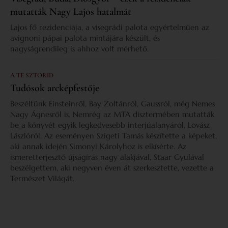
mutatták Nagy Lajos hatalmát
Lajos fő rezidenciája, a visegrádi palota egyértelműen az
avignoni pápai palota mintájára készült, és
nagyságrendileg is ahhoz volt mérhető.
A TE SZTORID
Tudósok arcképfestője
Beszéltünk Einsteinről, Bay Zoltánról, Gaussról, még Nemes
Nagy Ágnesről is. Nemrég az MTA dísztermében mutatták
be a könyvét egyik legkedvesebb interjúalanyáról, Lovász
Lászlóról. Az eseményen Szigeti Tamás készítette a képeket,
aki annak idején Simonyi Károlyhoz is elkísérte. Az
ismeretterjesztő újságírás nagy alakjával, Staar Gyulával
beszélgettem, aki negyven éven át szerkesztette, vezette a
Természet Világát.