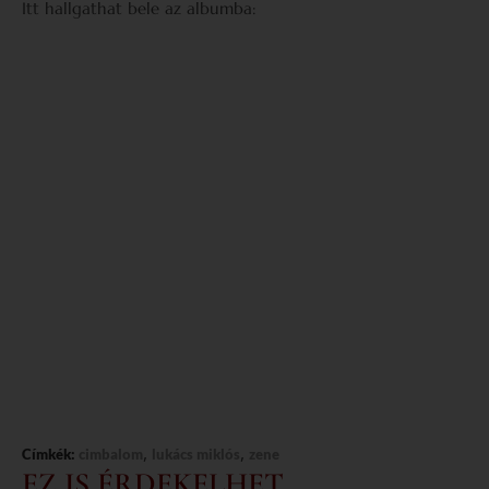
Itt hallgathat bele az albumba:
,
,
Címkék:
cimbalom
lukács miklós
zene
EZ IS ÉRDEKELHET