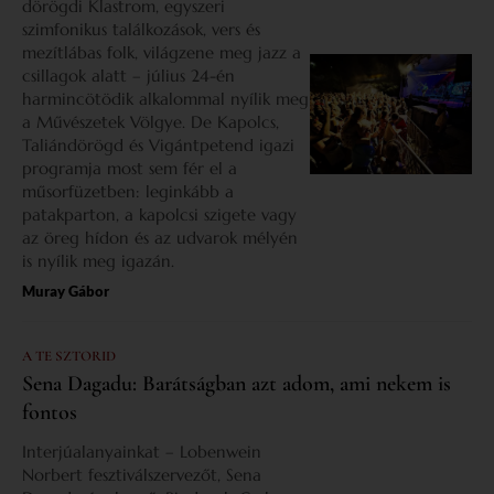
dörögdi Klastrom, egyszeri
szimfonikus találkozások, vers és
mezítlábas folk, világzene meg jazz a
csillagok alatt – július 24-én
harmincötödik alkalommal nyílik meg
a Művészetek Völgye. De Kapolcs,
Taliándörögd és Vigántpetend igazi
programja most sem fér el a
műsorfüzetben: leginkább a
patakparton, a kapolcsi szigete vagy
az öreg hídon és az udvarok mélyén
is nyílik meg igazán.
Muray Gábor
A TE SZTORID
Sena Dagadu: Barátságban azt adom, ami nekem is
fontos
Interjúalanyainkat – Lobenwein
Norbert fesztiválszervezőt, Sena