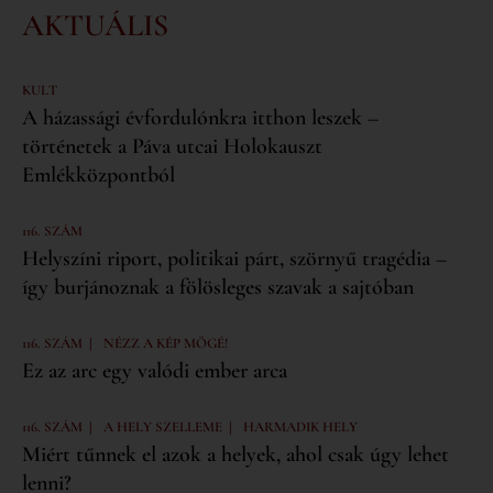
AKTUÁLIS
KULT
A házassági évfordulónkra itthon leszek –
történetek a Páva utcai Holokauszt
Emlékközpontból
116. SZÁM
Helyszíni riport, politikai párt, szörnyű tragédia –
így burjánoznak a fölösleges szavak a sajtóban
|
116. SZÁM
NÉZZ A KÉP MÖGÉ!
Ez az arc egy valódi ember arca
|
|
116. SZÁM
A HELY SZELLEME
HARMADIK HELY
Miért tűnnek el azok a helyek, ahol csak úgy lehet
lenni?