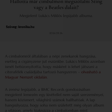
Hallotta már cimbalmon megszólalni Sting
vagy a Beatles dalait?
Megjelent Lukács Miklós legújabb albuma.
Szöveg:
kronika.hu
2024.09.26.
A cimbalomról általában a népi zenekarok hangzása,
esetleg a cigányzene jut eszünkbe. Lukács Miklós azonban
ismét bebizonyította, hogy másként is lehet játszani a
citerafélék családjába tartozó hangszeren –
olvasható a
Magyar Nemzet oldalán
.
A zenész legújabb, a BMC Records gondozásában
megjelent lemezén egy kivétellel nem saját szerzeményei,
hanem közismert, világhírű számok hallhatóak. A lap
hangsúlyozza, hogy soha nem született még olyan album
a világon, amely kiaknázza a cimbalomban mint