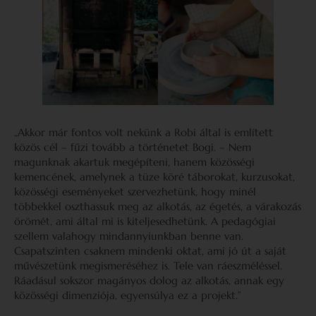
„Akkor már fontos volt nekünk a Robi által is említett
közös cél – fűzi tovább a történetet Bogi. – Nem
magunknak akartuk megépíteni, hanem közösségi
kemencének, amelynek a tüze köré táborokat, kurzusokat,
közösségi eseményeket szervezhetünk, hogy minél
többekkel oszthassuk meg az alkotás, az égetés, a várakozás
örömét, ami által mi is kiteljesedhetünk. A pedagógiai
szellem valahogy mindannyiunkban benne van.
Csapatszinten csaknem mindenki oktat, ami jó út a saját
művészetünk megismeréséhez is. Tele van ráeszméléssel.
Ráadásul sokszor magányos dolog az alkotás, annak egy
közösségi dimenziója, egyensúlya ez a projekt.”