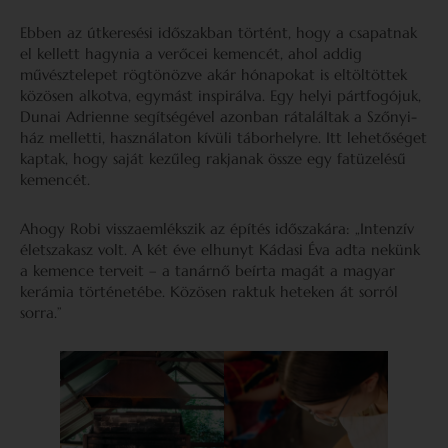
Ebben az útkeresési időszakban történt, hogy a csapatnak
el kellett hagynia a verőcei kemencét, ahol addig
művésztelepet rögtönözve akár hónapokat is eltöltöttek
közösen alkotva, egymást inspirálva. Egy helyi pártfogójuk,
Dunai Adrienne segítségével azonban rátaláltak a Szőnyi-
ház melletti, használaton kívüli táborhelyre. Itt lehetőséget
kaptak, hogy saját kezűleg rakjanak össze egy fatüzelésű
kemencét.
Ahogy Robi visszaemlékszik az építés időszakára: „Intenzív
életszakasz volt. A két éve elhunyt Kádasi Éva adta nekünk
a kemence terveit – a tanárnő beírta magát a magyar
kerámia történetébe. Közösen raktuk heteken át sorról
sorra.”