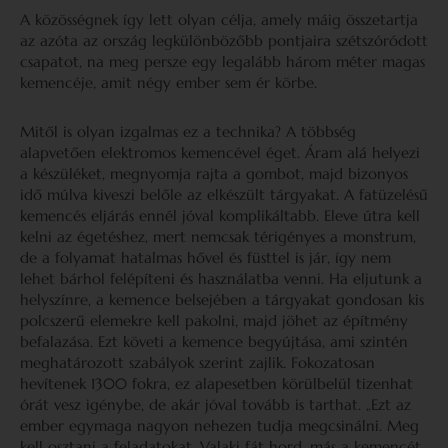
A közösségnek így lett olyan célja, amely máig összetartja
az azóta az ország legkülönbözőbb pontjaira szétszóródott
csapatot, na meg persze egy legalább három méter magas
kemencéje, amit négy ember sem ér körbe.
Mitől is olyan izgalmas ez a technika? A többség
alapvetően elektromos kemencével éget. Áram alá helyezi
a készüléket, megnyomja rajta a gombot, majd bizonyos
idő múlva kiveszi belőle az elkészült tárgyakat. A fatüzelésű
kemencés eljárás ennél jóval komplikáltabb. Eleve útra kell
kelni az égetéshez, mert nemcsak térigényes a monstrum,
de a folyamat hatalmas hővel és füsttel is jár, így nem
lehet bárhol felépíteni és használatba venni. Ha eljutunk a
helyszínre, a kemence belsejében a tárgyakat gondosan kis
polcszerű elemekre kell pakolni, majd jöhet az építmény
befalazása. Ezt követi a kemence begyújtása, ami szintén
meghatározott szabályok szerint zajlik. Fokozatosan
hevítenek 1300 fokra, ez alapesetben körülbelül tizenhat
órát vesz igénybe, de akár jóval tovább is tarthat. „Ezt az
ember egymaga nagyon nehezen tudja megcsinálni. Meg
kell osztani a feladatokat. Valaki fát hord, más a kemencét