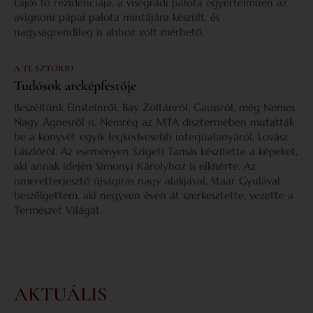
Lajos fő rezidenciája, a visegrádi palota egyértelműen az
avignoni pápai palota mintájára készült, és
nagyságrendileg is ahhoz volt mérhető.
A TE SZTORID
Tudósok arcképfestője
Beszéltünk Einsteinről, Bay Zoltánról, Gaussról, még Nemes
Nagy Ágnesről is. Nemrég az MTA dísztermében mutatták
be a könyvét egyik legkedvesebb interjúalanyáról, Lovász
Lászlóról. Az eseményen Szigeti Tamás készítette a képeket,
aki annak idején Simonyi Károlyhoz is elkísérte. Az
ismeretterjesztő újságírás nagy alakjával, Staar Gyulával
beszélgettem, aki negyven éven át szerkesztette, vezette a
Természet Világát.
AKTUÁLIS