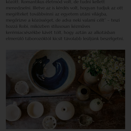
között. Romantikus életmód volt, de tudni kellett
menedzselni. Illetve az is kérdés volt, hogyan tudjuk az ott
megélteket továbbvinni az egyetem utáni világba,
megőrizve a közösséget, de adva neki valami célt” – teszi
hozzá Robi, miközben stílusosan kézműves
kerémiacsészékbe kávét tölt, hogy aztán az alkotásban
elmerülő táborozóktól kicsit távolabb leüljünk beszélgetni.