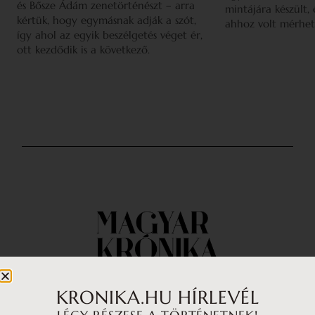
és Bősze Ádám zenetörténészt – arra
mintájára készült,
kértük, hogy egymásnak adják a szót,
ahhoz volt mérhet
így ahol az egyik beszélgetés véget ér,
ott kezdődik is a következő.
KRONIKA.HU HÍRLEVÉL