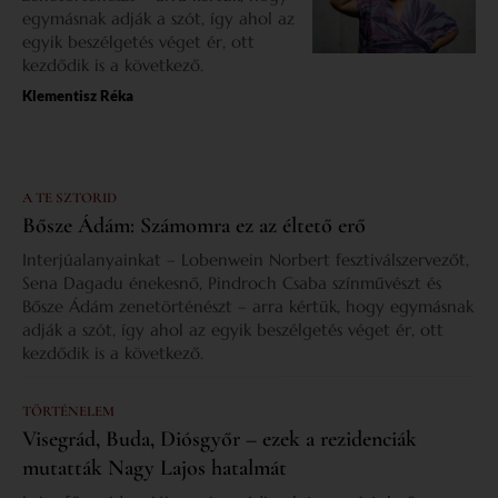
egymásnak adják a szót, így ahol az
egyik beszélgetés véget ér, ott
kezdődik is a következő.
Klementisz Réka
A TE SZTORID
Bősze Ádám: Számomra ez az éltető erő
Interjúalanyainkat – Lobenwein Norbert fesztiválszervezőt,
Sena Dagadu énekesnő, Pindroch Csaba színművészt és
Bősze Ádám zenetörténészt – arra kértük, hogy egymásnak
adják a szót, így ahol az egyik beszélgetés véget ér, ott
kezdődik is a következő.
TÖRTÉNELEM
Visegrád, Buda, Diósgyőr – ezek a rezidenciák
mutatták Nagy Lajos hatalmát