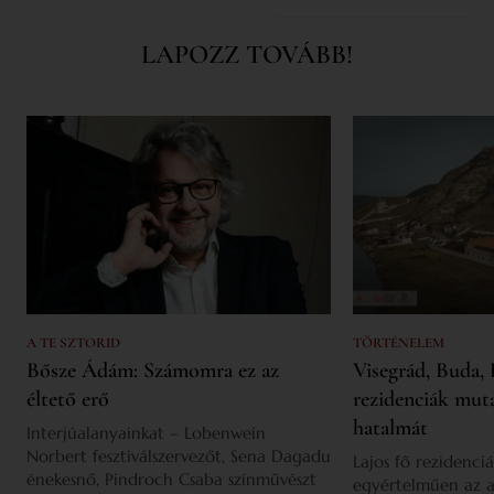
LAPOZZ TOVÁBB!
A TE SZTORID
TÖRTÉNELEM
Bősze Ádám: Számomra ez az
Visegrád, Buda, 
éltető erő
rezidenciák mut
hatalmát
Interjúalanyainkat – Lobenwein
Norbert fesztiválszervezőt, Sena Dagadu
Lajos fő rezidenciá
énekesnő, Pindroch Csaba színművészt
egyértelműen az a