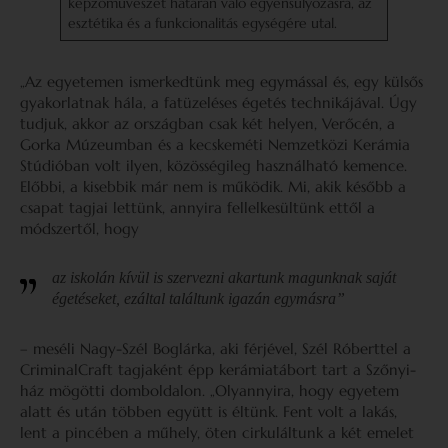
képzőművészet határán való egyensúlyozásra, az
esztétika és a funkcionalitás egységére utal.
„Az egyetemen ismerkedtünk meg egymással és, egy külsős
gyakorlatnak hála, a fatüzeléses égetés technikájával. Úgy
tudjuk, akkor az országban csak két helyen, Verőcén, a
Gorka Múzeumban és a kecskeméti Nemzetközi Kerámia
Stúdióban volt ilyen, közösségileg használható kemence.
Előbbi, a kisebbik már nem is működik. Mi, akik később a
csapat tagjai lettünk, annyira fellelkesültünk ettől a
módszertől, hogy
az iskolán kívül is szervezni akartunk magunknak saját
égetéseket, ezáltal találtunk igazán egymásra”
– meséli Nagy-Szél Boglárka, aki férjével, Szél Róberttel a
CriminalCraft tagjaként épp kerámiatábort tart a Szőnyi-
ház mögötti domboldalon. „Olyannyira, hogy egyetem
alatt és után többen együtt is éltünk. Fent volt a lakás,
lent a pincében a műhely, öten cirkuláltunk a két emelet