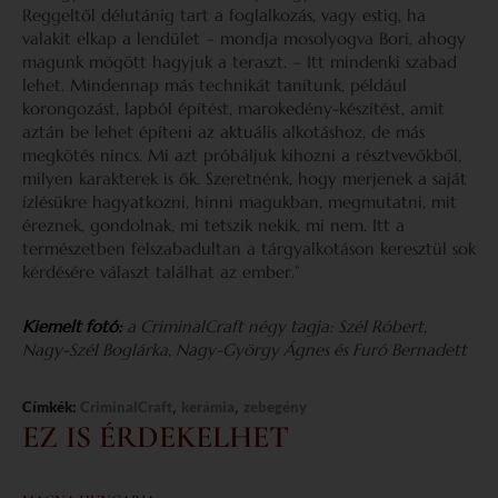
Reggeltől délutánig tart a foglalkozás, vagy estig, ha
valakit elkap a lendület – mondja mosolyogva Bori, ahogy
magunk mögött hagyjuk a teraszt. – Itt mindenki szabad
lehet. Mindennap más technikát tanítunk, például
korongozást, lapból építést, marokedény-készítést, amit
aztán be lehet építeni az aktuális alkotáshoz, de más
megkötés nincs. Mi azt próbáljuk kihozni a résztvevőkből,
milyen karakterek is ők. Szeretnénk, hogy merjenek a saját
ízlésükre hagyatkozni, hinni magukban, megmutatni, mit
éreznek, gondolnak, mi tetszik nekik, mi nem. Itt a
természetben felszabadultan a tárgyalkotáson keresztül sok
kérdésére választ találhat az ember.”
Kiemelt fotó:
a CriminalCraft négy tagja: Szél Róbert,
Nagy-Szél Boglárka, Nagy-György Ágnes és Furó Bernadett
,
,
Címkék:
CriminalCraft
kerámia
zebegény
EZ IS ÉRDEKELHET