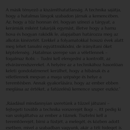
A másik tényező a kiszámíthatatlanság. A technika sajátja,
hogy a hatalmas lángok szabadon járnak a kemencében.
Az, hogy a tűz honnan éri, hogyan színezi a tárgyat, a
kerámiák miként takarják egymást, illetve hogy a hamu
hova és hogyan rakódik le, alapjaiban határozza meg az
alkotás kinézetét. Ezekkel a folyamatokkal hosszú évek alatt
meg lehet tanulni együttműködni, de irányítani őket
képtelenség. „Hatalmas szerepe van a véletlennek –
fogalmaz Robi. – Tudni kell elengedni a kontrollt, az
elvárásrendszereket. A helyére az a technikához hasonlóan
keleti gondolatmenet kerülhet, hogy a hibának és a
véletlennek megvan a maga szépsége és helye a
teremtésben. Annak gyakorlására, hogy az ember ebben
meglássa az értéket, a fatüzelésű kemence szuper eszköz.”
„Ráadásul mindannyian szeretünk a tűzzel játszani –
fejtegeti tovább a technika vonzerejét Bogi –, itt pedig ki
van szolgáltatva az ember a tűznek. Tisztelni kell a
teremtőerejét, bírni a füstjét, a melegét, és közben adott
esetben, mivel a szabadban vagyunk, akár a téli hideget is.