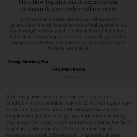
Ha a flow fogalma mellé képet kellene
társítanunk, ezt a helyet választanánk
A Szőnyi-ház mögötti dombokon, elhagyatott
gyerektábor faházai között termetes téglaépítmény áll.
Egy hattagú művészcsapat, a CriminalCraft által épített
fatüzelésű kerámiaégető kemence, melynek gyomrából
megismételhetetlen, a természeti erők által mintázott
tárgyak kerülnek ki.
Szöveg:
Meszleny Zita
Fotó: Máth Kristóf
2025.03.07.
A tűz maga köré vonzza az embereket. Így volt ez –
tanultuk – már az ősember idején is. És ma már ugyan nem
az életünk függ tőle, hogy többedmagunkkal a forró
lángok mellé gyűljünk, a vágy ugyanúgy bennünk lobog.
Úgy, ahogy ott lobog a CriminalCraft csapatának hat fiatal
tagjában is, akik négy éve közösségi kerámiaégető
kemencét építettek Zebegényben. A kapcsolatuk jóval