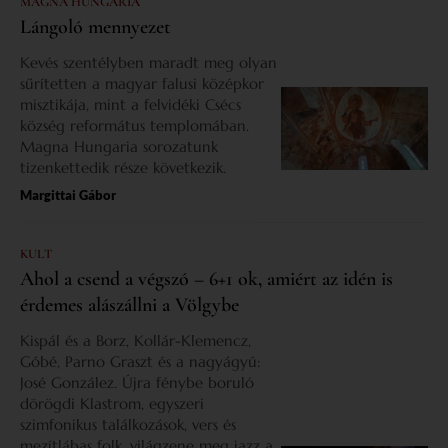
MAGNA HUNGARIA
Lángoló mennyezet
Kevés szentélyben maradt meg olyan
sűrítetten a magyar falusi középkor
misztikája, mint a felvidéki Csécs
község református templomában.
Magna Hungaria sorozatunk
tizenkettedik része következik.
Margittai Gábor
KULT
Ahol a csend a végszó – 6+1 ok, amiért az idén is
érdemes alászállni a Völgybe
Kispál és a Borz, Kollár-Klemencz,
Góbé, Parno Graszt és a nagyágyú:
José González. Újra fénybe boruló
dörögdi Klastrom, egyszeri
szimfonikus találkozások, vers és
mezítlábas folk, világzene meg jazz a