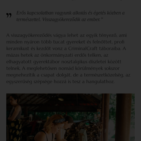
Erős kapcsolatban vagyunk alkotás és égetés közben a
természettel. Visszagyökereződik az ember.”
A visszagyökereződés vágya lehet az egyik tényező, ami
minden nyáron több tucat gyereket és felnőttet, profi
keramikust és kezdőt vonz a CriminalCraft táboraiba. A
mázas hetek az önkormányzati erdős telken, az
elhagyatott gyerektábor nosztalgikus díszletei között
telnek. A meglehetősen nomád körülmények sokszor
megnehezítik a csapat dolgát, de a természetközelség, az
egyszerűség szépsége hozzá is tesz a hangulathoz.