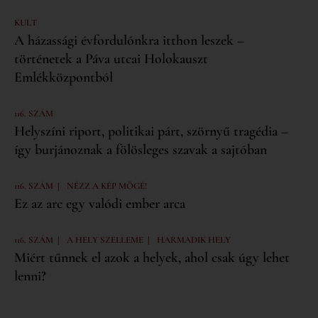
KULT
A házassági évfordulónkra itthon leszek –
történetek a Páva utcai Holokauszt
Emlékközpontból
116. SZÁM
Helyszíni riport, politikai párt, szörnyű tragédia –
így burjánoznak a fölösleges szavak a sajtóban
|
116. SZÁM
NÉZZ A KÉP MÖGÉ!
Ez az arc egy valódi ember arca
|
|
116. SZÁM
A HELY SZELLEME
HARMADIK HELY
Miért tűnnek el azok a helyek, ahol csak úgy lehet
lenni?