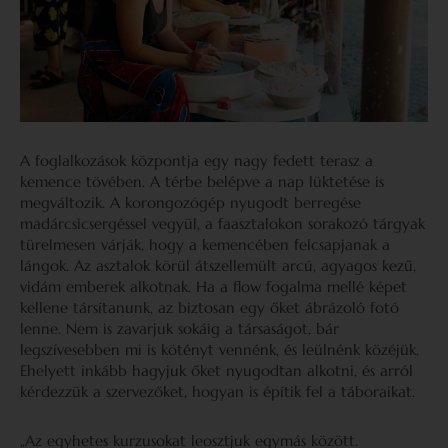
A foglalkozások központja egy nagy fedett terasz a
kemence tövében. A térbe belépve a nap lüktetése is
megváltozik. A korongozógép nyugodt berregése
madárcsicsergéssel vegyül, a faasztalokon sorakozó tárgyak
türelmesen várják, hogy a kemencében felcsapjanak a
lángok. Az asztalok körül átszellemült arcú, agyagos kezű,
vidám emberek alkotnak. Ha a flow fogalma mellé képet
kellene társítanunk, az biztosan egy őket ábrázoló fotó
lenne. Nem is zavarjuk sokáig a társaságot, bár
legszívesebben mi is kötényt vennénk, és leülnénk közéjük.
Ehelyett inkább hagyjuk őket nyugodtan alkotni, és arról
kérdezzük a szervezőket, hogyan is építik fel a táboraikat.
„Az egyhetes kurzusokat leosztjuk egymás között.