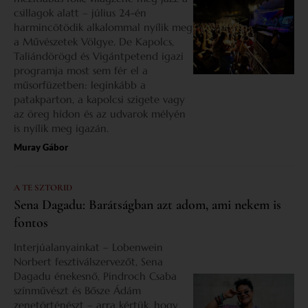
csillagok alatt – július 24-én
harmincötödik alkalommal nyílik meg
a Művészetek Völgye. De Kapolcs,
Taliándörögd és Vigántpetend igazi
programja most sem fér el a
műsorfüzetben: leginkább a
patakparton, a kapolcsi szigete vagy
az öreg hídon és az udvarok mélyén
is nyílik meg igazán.
Muray Gábor
A TE SZTORID
Sena Dagadu: Barátságban azt adom, ami nekem is
fontos
Interjúalanyainkat – Lobenwein
Norbert fesztiválszervezőt, Sena
Dagadu énekesnő, Pindroch Csaba
színművészt és Bősze Ádám
zenetörténészt – arra kértük, hogy