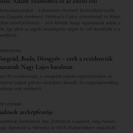
ősze Ádám: Számomra ez az éltető erő
nterjúalanyainkat – Lobenwein Norbert fesztiválszervezőt,
ena Dagadu énekesnő, Pindroch Csaba színművészt és Bősze
dám zenetörténészt – arra kértük, hogy egymásnak adják a
zót, így ahol az egyik beszélgetés véget ér, ott kezdődik is a
övetkező.
ÖRTÉNELEM
isegrád, Buda, Diósgyőr – ezek a rezidenciák
utatták Nagy Lajos hatalmát
ajos fő rezidenciája, a visegrádi palota egyértelműen az
vignoni pápai palota mintájára készült, és nagyságrendileg
s ahhoz volt mérhető.
 TE SZTORID
udósok arcképfestője
eszéltünk Einsteinről, Bay Zoltánról, Gaussról, még Nemes
agy Ágnesről is. Nemrég az MTA dísztermében mutatták