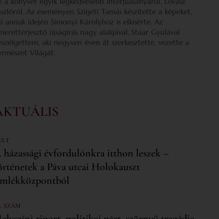
e a könyvét egyik legkedvesebb interjúalanyáról, Lovász
ászlóról. Az eseményen Szigeti Tamás készítette a képeket,
ki annak idején Simonyi Károlyhoz is elkísérte. Az
smeretterjesztő újságírás nagy alakjával, Staar Gyulával
eszélgettem, aki negyven éven át szerkesztette, vezette a
ermészet Világát.
AKTUÁLIS
ULT
 házassági évfordulónkra itthon leszek –
örténetek a Páva utcai Holokauszt
mlékközpontból
6. SZÁM
elyszíni riport, politikai párt, szörnyű tragédia