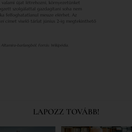
y valami újat létrehozni, környezetünket
végzett szolgálattal gazdagítani soha nem
a felfoghatatlanul messze elérhet. Az
ei
címet viselő tárlat június 2-ig megtekinthető
Altamira-barlangból. Forrás: Wikipédia.
LAPOZZ TOVÁBB!