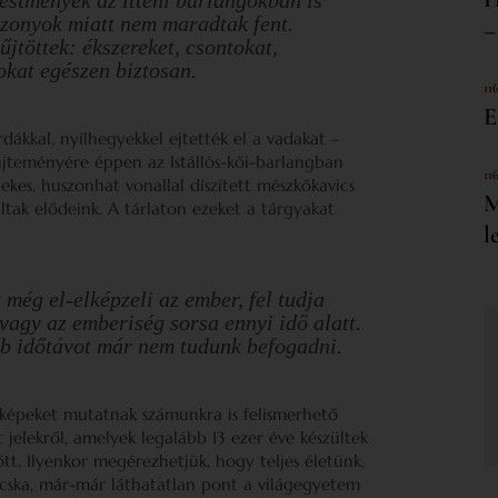
iszonyok miatt nem maradtak fent.
–
jtöttek: ékszereket, csontokat,
okat egészen biztosan.
11
E
ákkal, nyílhegyekkel ejtették el a vadakat –
jteményére éppen az Istállós-kői-barlangban
11
kes, huszonhat vonallal díszített mészkőkavics
M
ltak elődeink. A tárlaton ezeket a tárgyakat
l
t még el-elképzeli az ember, fel tudja
vagy az emberiség sorsa ennyi idő alatt.
bb időtávot már nem tudunk befogadni.
 képeket mutatnak számunkra is felismerhető
t jelekről, amelyek legalább 13 ezer éve készültek
őtt. Ilyenkor megérezhetjük, hogy teljes életünk,
ócska, már-már láthatatlan pont a világegyetem