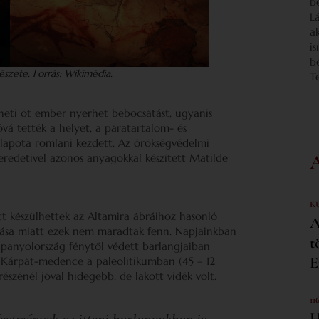
b
L
a
i
b
szete. Forrás: Wikimédia.
T
eti öt ember nyerhet bebocsátást, ugyanis
á tették a helyet, a páratartalom- és
lapota romlani kezdett. Az örökségvédelmi
eredetivel azonos anyagokkal készített Matilde
K
tt készülhettek az Altamira ábráihoz hasonló
A
ozása miatt ezek nem maradtak fenn. Napjainkban
t
 Spanyolország fénytől védett barlangjaiban
E
 Kárpát-medence a paleolitikumban (45 – 12
 részénél jóval hidegebb, de lakott vidék volt.
11
H
festmények az itteni barlangokban is