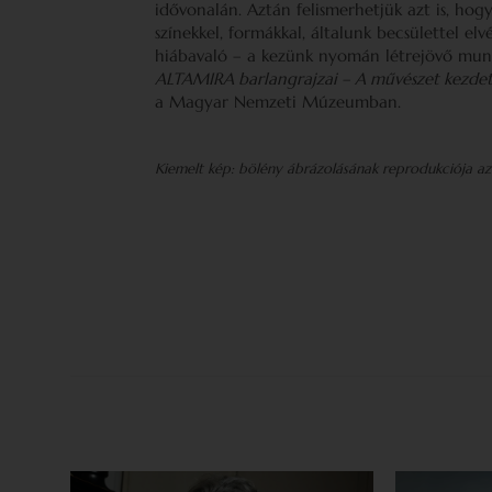
idővonalán. Aztán felismerhetjük azt is, hog
színekkel, formákkal, általunk becsülettel el
hiábavaló – a kezünk nyomán létrejövő munk
ALTAMIRA barlangrajzai – A művészet kezdet
a Magyar Nemzeti Múzeumban.
Kiemelt kép: bölény ábrázolásának reprodukciója az 