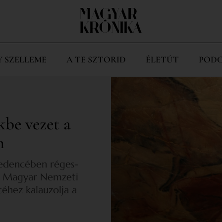
Y SZELLEME
A TE SZTORID
ÉLETÚT
PODC
kbe vezet a
m
medencében réges-
 a Magyar Nemzeti
éhez kalauzolja a