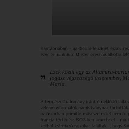
Kantábriában – az Ibériai-félsziget északi r
ezer és minimum 12 ezer éves) műalkotás lelő
Ezek közül egy az Altamira-barla
jogász végzettségű üzletember, Ma
María.
A természettudomány iránt érdeklődő laiku
véleményformálók hamisítványnak tartották,
az őskorban primitív, művészetekkel nem fog
francia történész 1902-ben ismerte el – miu
korból származó rajzokat találtak –, hogy S