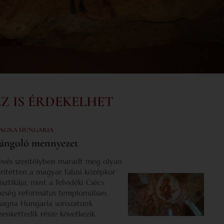
EZ IS ÉRDEKELHET
AGNA HUNGARIA
ángoló mennyezet
evés szentélyben maradt meg olyan
űrítetten a magyar falusi középkor
isztikája, mint a felvidéki Csécs
özség református templomában.
agna Hungaria sorozatunk
izenkettedik része következik.