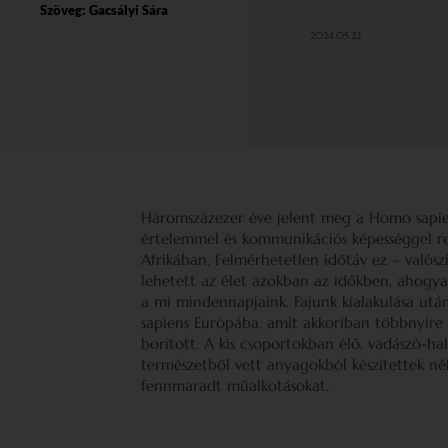
Szöveg:
Gacsályi Sára
2024.05.22.
Háromszázezer éve jelent meg a Homo sapien
értelemmel és kommunikációs képességgel ren
Afrikában. Felmérhetetlen időtáv ez – valós
lehetett az élet azokban az időkben, ahogya
a mi mindennapjaink. Fajunk kialakulása utá
sapiens Európába, amit akkoriban többnyire 
borított. A kis csoportokban élő, vadászó-h
természetből vett anyagokból készítettek né
fennmaradt műalkotásokat.