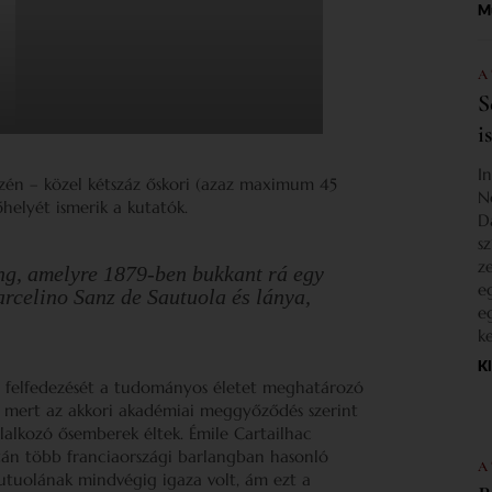
M
A
S
i
I
észén – közel kétszáz őskori (azaz maximum 45
N
helyét ismerik a kutatók.
D
s
z
ng, amelyre 1879-ben bukkant rá egy
e
rcelino Sanz de Sautuola és lánya,
e
k
K
s felfedezését a tudományos életet meghatározó
 mert az akkori akadémiai meggyőződés szerint
lalkozó ősemberek éltek. Émile Cartailhac
tán több franciaországi barlangban hasonló
A
autuolának mindvégig igaza volt, ám ezt a