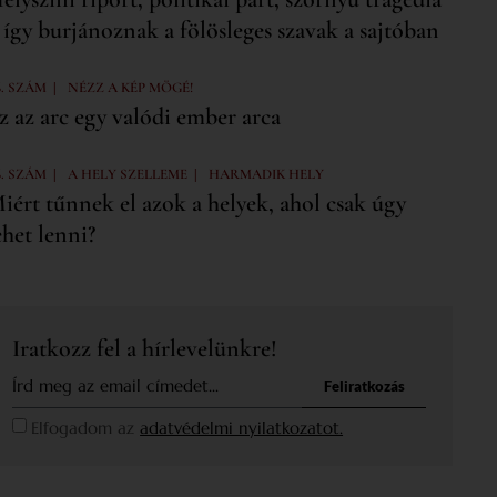
 így burjánoznak a fölösleges szavak a sajtóban
|
6. SZÁM
NÉZZ A KÉP MÖGÉ!
z az arc egy valódi ember arca
|
|
6. SZÁM
A HELY SZELLEME
HARMADIK HELY
iért tűnnek el azok a helyek, ahol csak úgy
ehet lenni?
Iratkozz fel a hírlevelünkre!
Feliratkozás
Elfogadom az
adatvédelmi nyilatkozatot.