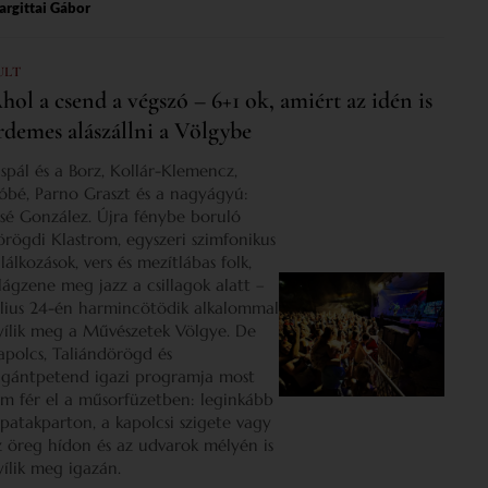
rgittai Gábor
ULT
hol a csend a végszó – 6+1 ok, amiért az idén is
rdemes alászállni a Völgybe
ispál és a Borz, Kollár-Klemencz,
óbé, Parno Graszt és a nagyágyú:
osé González. Újra fénybe boruló
örögdi Klastrom, egyszeri szimfonikus
lálkozások, vers és mezítlábas folk,
ilágzene meg jazz a csillagok alatt –
úlius 24-én harmincötödik alkalommal
yílik meg a Művészetek Völgye. De
apolcs, Taliándörögd és
igántpetend igazi programja most
em fér el a műsorfüzetben: leginkább
 patakparton, a kapolcsi szigete vagy
z öreg hídon és az udvarok mélyén is
yílik meg igazán.