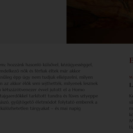
s: hozzánk hasonló külsővel, kézügyességgel,
delkező nők és férfiak éltek már akkor
zínűleg épp úgy nem tudjuk elképzelni, milyen
M
n az akkor élők sem sejthették, milyenek lesznek
L
n kétszázötvenezer évvel jutott el a Homo
tajgaerdőkkel tarkított tundra és füves sztyeppe
K
alászó, gyűjtögető életmódot folytató emberek a
s
lkülözhetetlen tárgyakat – és mai napig
m
k
M
t