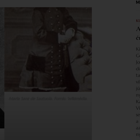
Ma
K
A
é
K
G
J
d
ta
v
j
n
María Sanz de Sautuola. Forrás: Wikimédia.
K
V
s
a
a
n