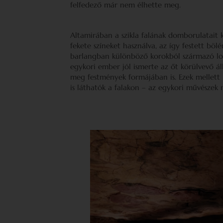
felfedező már nem élhette meg.
Altamirában a szikla falának domborulatait k
fekete színeket használva, az így festett bö
barlangban különböző korokból származó lova
egykori ember jól ismerte az őt körülvevő áll
meg festmények formájában is. Ezek mellett n
is láthatók a falakon – az egykori művészek 