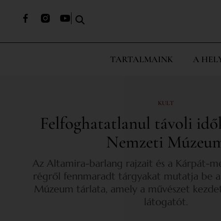
TARTALMAINK
A HEL
KULT
Felfoghatatlanul távoli idő
Nemzeti Múzeu
Az Altamira-barlang rajzait és a Kárpát-
régről fennmaradt tárgyakat mutatja be
Múzeum tárlata, amely a művészet kezdet
látogatót.