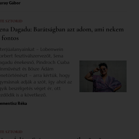
uray Gábor
 TE SZTORID
ena Dagadu: Barátságban azt adom, ami nekem
s fontos
nterjúalanyainkat – Lobenwein
orbert fesztiválszervezőt, Sena
agadu énekesnő, Pindroch Csaba
zínművészt és Bősze Ádám
enetörténészt – arra kértük, hogy
gymásnak adják a szót, így ahol az
gyik beszélgetés véget ér, ott
ezdődik is a következő.
lementisz Réka
 TE SZTORID