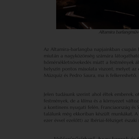
Altamira barlangművé
Az Altamira-barlangba napjainkban csupán h
miután a nagyközönség számára látogathatóv
hőmérsékletnövekedés miatt a festmények ál
helyszín pontos másolata viszont, melyet az 
Múzquiz és Pedro Saura, ma is felkereshető.
Jelen tudásunk szerint ahol éltek emberek, o
festmények, de a klíma és a környezet vált
a kontinens nyugati felén, Franciaország és
találunk még ekkoriban készült munkákat. A
ezer évvel ezelőtt) az Ibériai-félsziget északi
Valószínűsíthető, hogy karcok és 