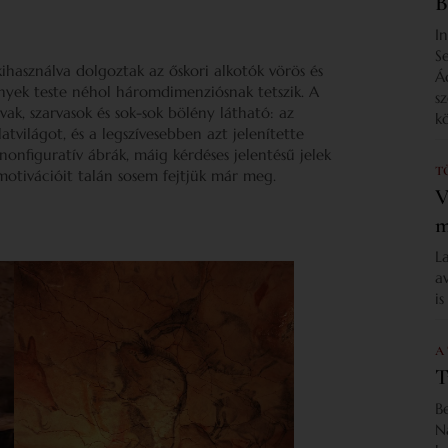
B
I
S
ihasználva dolgoztak az őskori alkotók vörös és
Á
lények teste néhol háromdimenziósnak tetszik. A
s
k, szarvasok és sok-sok bölény látható: az
k
atvilágot, és a legszívesebben azt jelenítette
onfiguratív ábrák, máig kérdéses jelentésű jelek
T
motivációit talán sosem fejtjük már meg.
V
m
L
a
i
A
T
B
N