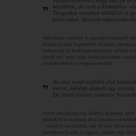
készültek, de ezek a klimatikus v
Tárgyakat azonban többfélét is gyű
kavicsokat, díszített agancsdarab
Akkoriban csontból és agyagból faragott dárd
Közép-Európa legrégebbi faragott dárdagyű
bukkantak rá. Bodrogkeresztúron szintén érde
került elő, amit talán holdnaptárként haszná
részletesebben is megismerhetjük.
Az ezer évvel ezelőtti élet folyásá
mérni, miképp alakult egy ország 
De ennél tízszer, százszor hossza
Aztán megállunk egy kiállítás közepén, ahol
állatokról és tudósok által (részben) dekódol
– olyan is van köztük, ami 35 ezer évvel ezel
bármilyen hosszú is legyen, csupán egy apr