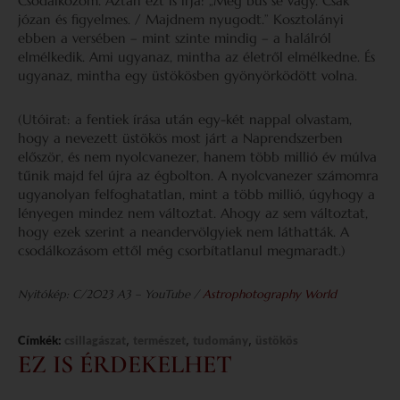
Csodálkozom. Aztán ezt is írja: „Még bús se vagy. Csak
józan és figyelmes. / Majdnem nyugodt.” Kosztolányi
ebben a versében – mint szinte mindig – a halálról
elmélkedik. Ami ugyanaz, mintha az életről elmélkedne. És
ugyanaz, mintha egy üstökösben gyönyörködött volna.
(Utóirat: a fentiek írása után egy-két nappal olvastam,
hogy a nevezett üstökös most járt a Naprendszerben
először, és nem nyolcvanezer, hanem több millió év múlva
tűnik majd fel újra az égbolton. A nyolcvanezer számomra
ugyanolyan felfoghatatlan, mint a több millió, úgyhogy a
lényegen mindez nem változtat. Ahogy az sem változtat,
hogy ezek szerint a neandervölgyiek nem láthatták. A
csodálkozásom ettől még csorbítatlanul megmaradt.)
Nyitókép: C/2023 A3 – YouTube /
Astrophotography World
,
,
,
Címkék:
csillagászat
természet
tudomány
üstökös
EZ IS ÉRDEKELHET