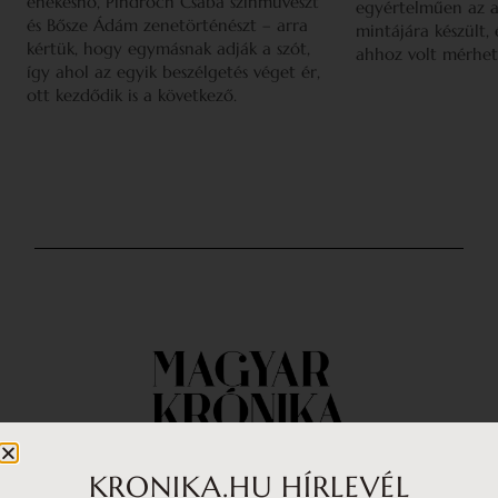
énekesnő, Pindroch Csaba színművészt
egyértelműen az a
és Bősze Ádám zenetörténészt – arra
mintájára készült,
kértük, hogy egymásnak adják a szót,
ahhoz volt mérhet
így ahol az egyik beszélgetés véget ér,
ott kezdődik is a következő.
KRONIKA.HU HÍRLEVÉL