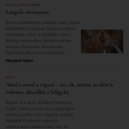
MAGNA HUNGARIA
Lángoló mennyezet
Kevés szentélyben maradt meg olyan
sűrítetten a magyar falusi középkor
misztikája, mint a felvidéki Csécs
község református templomában.
Magna Hungaria sorozatunk
tizenkettedik része következik.
Margittai Gábor
KULT
Ahol a csend a végszó – 6+1 ok, amiért az idén is
érdemes alászállni a Völgybe
Kispál és a Borz, Kollár-Klemencz,
Góbé, Parno Graszt és a nagyágyú:
José González. Újra fénybe boruló
dörögdi Klastrom, egyszeri
szimfonikus találkozások, vers és