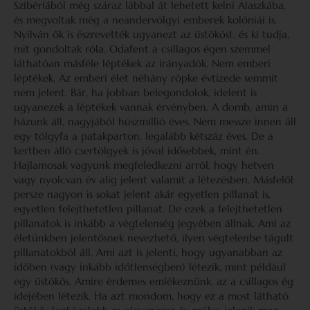
Szibériából még száraz lábbal át lehetett kelni Alaszkába,
és megvoltak még a neandervölgyi emberek kolóniái is.
Nyilván ők is észrevették ugyanezt az üstököst, és ki tudja,
mit gondoltak róla. Odafent a csillagos égen szemmel
láthatóan másféle léptékek az irányadók. Nem emberi
léptékek. Az emberi élet néhány röpke évtizede semmit
nem jelent. Bár, ha jobban belegondolok, idelent is
ugyanezek a léptékek vannak érvényben. A domb, amin a
házunk áll, nagyjából húszmillió éves. Nem messze innen áll
egy tölgyfa a patakparton, legalább kétszáz éves. De a
kertben álló csertölgyek is jóval idősebbek, mint én.
Hajlamosak vagyunk megfeledkezni arról, hogy hetven
vagy nyolcvan év alig jelent valamit a létezésben. Másfelől
persze nagyon is sokat jelent akár egyetlen pillanat is,
egyetlen felejthetetlen pillanat. De ezek a felejthetetlen
pillanatok is inkább a végtelenség jegyében állnak. Ami az
életünkben jelentősnek nevezhető, ilyen végtelenbe tágult
pillanatokból áll. Ami azt is jelenti, hogy ugyanabban az
időben (vagy inkább időtlenségben) létezik, mint például
egy üstökös. Amire érdemes emlékeznünk, az a csillagos ég
idejében létezik. Ha azt mondom, hogy ez a most látható