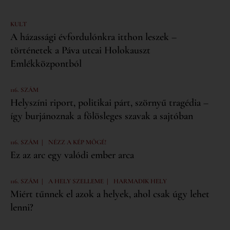
KULT
A házassági évfordulónkra itthon leszek –
történetek a Páva utcai Holokauszt
Emlékközpontból
116. SZÁM
Helyszíni riport, politikai párt, szörnyű tragédia –
így burjánoznak a fölösleges szavak a sajtóban
|
116. SZÁM
NÉZZ A KÉP MÖGÉ!
Ez az arc egy valódi ember arca
|
|
116. SZÁM
A HELY SZELLEME
HARMADIK HELY
Miért tűnnek el azok a helyek, ahol csak úgy lehet
lenni?