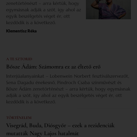
zenetörténészt – arra kértük, hogy
egymásnak adják a szót, így ahol az
egyik beszélgetés véget ér, ott
kezdődik is a következő.
Klementisz Réka
A TE SZTORID
Bősze Ádám: Számomra ez az éltető erő
Interjúalanyainkat – Lobenwein Norbert fesztiválszervezőt,
Sena Dagadu énekesnő, Pindroch Csaba színművészt és
Bősze Ádám zenetörténészt – arra kértük, hogy egymásnak
adják a szót, így ahol az egyik beszélgetés véget ér, ott
kezdődik is a következő.
TÖRTÉNELEM
Visegrád, Buda, Diósgyőr – ezek a rezidenciák
mutatták Nagy Lajos hatalmát