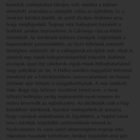
kométát. Leírhatatlan látvány volt, mintha a Jóisten
elvesztett aranylánca csüngött volna az égbolton. Ez a
mostani üstökös kisebb, de azért jócskán érdemes arra,
hogy megfigyeljük. Tegnap este ballagtam hazafelé a
boltból, amikor észrevettem. A Gál-hegy csúcsa fölött
tündökölt. Az üstökösök különös jószágok. Legtöbbjük a
Naprendszer peremvidékén, az Oort-felhőnek nevezett
térségben született, de a csillagászok elcsíptek már olyat is,
amelyik egy másik bolygórendszerből érkezett. Különös
jószágok, igazi égi vándorok, egyik-másik felfoghatatlanul
nagy pályákat jár be. A Halley-üstökös nagyjából hetvenöt
évenként jár a Föld közelében, szerencsésebbek (és hosszú
életűek) akár kétszer is megpillanthatják. A már említett
Hale–Bopp úgy kétezer évenként téved erre, a most
látható kollégája pedig legközelebb nyolcvanezer év
múlva keveredik az égboltunkra. Az üstökösök csak a Nap
közelében üstökösök, ilyenkor melegednek át annyira,
hogy csóvájuk alakulhasson ki. Egyébként, a Naptól távol,
nincs üstökük, leginkább aszteroidának néznek ki.
Nyolcvanezer év, ezen azért elmerengtem tegnap este,
miközben hazafelé tartottam. Amikor legutóbb erre járt,