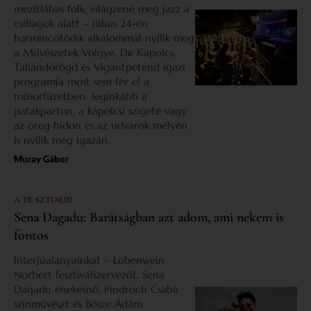
mezítlábas folk, világzene meg jazz a
csillagok alatt – július 24-én
harmincötödik alkalommal nyílik meg
a Művészetek Völgye. De Kapolcs,
Taliándörögd és Vigántpetend igazi
programja most sem fér el a
műsorfüzetben: leginkább a
patakparton, a kapolcsi szigete vagy
az öreg hídon és az udvarok mélyén
is nyílik meg igazán.
Muray Gábor
A TE SZTORID
Sena Dagadu: Barátságban azt adom, ami nekem is
fontos
Interjúalanyainkat – Lobenwein
Norbert fesztiválszervezőt, Sena
Dagadu énekesnő, Pindroch Csaba
színművészt és Bősze Ádám