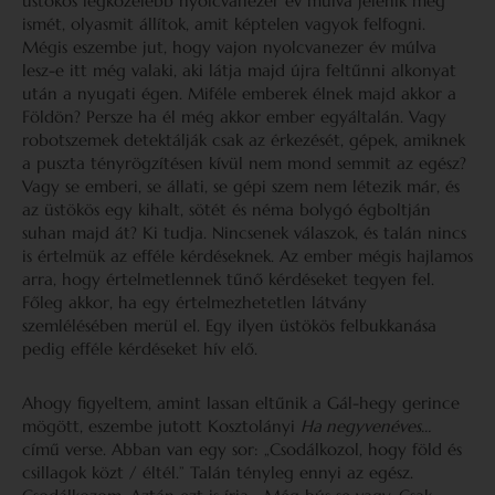
üstökös legközelebb nyolcvanezer év múlva jelenik meg
ismét, olyasmit állítok, amit képtelen vagyok felfogni.
Mégis eszembe jut, hogy vajon nyolcvanezer év múlva
lesz-e itt még valaki, aki látja majd újra feltűnni alkonyat
után a nyugati égen. Miféle emberek élnek majd akkor a
Földön? Persze ha él még akkor ember egyáltalán. Vagy
robotszemek detektálják csak az érkezését, gépek, amiknek
a puszta tényrögzítésen kívül nem mond semmit az egész?
Vagy se emberi, se állati, se gépi szem nem létezik már, és
az üstökös egy kihalt, sötét és néma bolygó égboltján
suhan majd át? Ki tudja. Nincsenek válaszok, és talán nincs
is értelmük az efféle kérdéseknek. Az ember mégis hajlamos
arra, hogy értelmetlennek tűnő kérdéseket tegyen fel.
Főleg akkor, ha egy értelmezhetetlen látvány
szemlélésében merül el. Egy ilyen üstökös felbukkanása
pedig efféle kérdéseket hív elő.
Ahogy figyeltem, amint lassan eltűnik a Gál-hegy gerince
mögött, eszembe jutott Kosztolányi
Ha negyvenéves…
című verse. Abban van egy sor: „Csodálkozol, hogy föld és
csillagok közt / éltél.” Talán tényleg ennyi az egész.