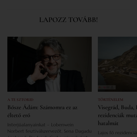
LAPOZZ TOVÁBB!
A TE SZTORID
TÖRTÉNELEM
Bősze Ádám: Számomra ez az
Visegrád, Buda, 
éltető erő
rezidenciák mut
hatalmát
Interjúalanyainkat – Lobenwein
Norbert fesztiválszervezőt, Sena Dagadu
Lajos fő rezidenciá