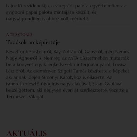
Lajos fő rezidenciája, a visegrádi palota egyértelműen az
avignoni pápai palota mintájára készült, és
nagyságrendileg is ahhoz volt mérhető.
A TE SZTORID
Tudósok arcképfestője
Beszéltünk Einsteinről, Bay Zoltánról, Gaussról, még Nemes
Nagy Ágnesről is. Nemrég az MTA dísztermében mutatták
be a könyvét egyik legkedvesebb interjúalanyáról, Lovász
Lászlóról. Az eseményen Szigeti Tamás készítette a képeket,
aki annak idején Simonyi Károlyhoz is elkísérte. Az
ismeretterjesztő újságírás nagy alakjával, Staar Gyulával
beszélgettem, aki negyven éven át szerkesztette, vezette a
Természet Világát.
AKTUÁLIS