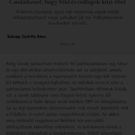
Csodálkozol, hogy föld és csillagok közt éltél
Különös jószágok, igazi égi vándorok, egyik-másik
felfoghatatlanul nagy pályákat jár be. Felbukkanásuk
kérdéseket hív elő.
Szöveg:
Győrffy Ákos
2024.10.22.
Még tavaly januárban fedezte fel párhuzamosan egy kínai
és egy dél-afrikai obszervatórium azt az üstököst, amely
ezekben a hetekben a napnyugtát követő egy-két órában
jól látható a nyugati égbolton. Az üstökös neve is erre a
párhuzamos felfedezésre utal: Tsuchinshan-Atlasnak hívják,
ezt a nevet többször nem fogom leírni, ígérem. Jól
emlékszem a Hale–Bopp nevű üstökös 1997-es látogatására.
Az az égi tünemény látványosabb volt ennél, közelebb volt
a Földhöz, és ezért aztán nagyobbnak is tűnt. Az akkor
még működő nagymarosi Bethlen kocsma előtt
álldogáltunk akkoriban esténként, és két-három sörrel a
fejünkben bámultuk a templomtorony fölött sziporkázó