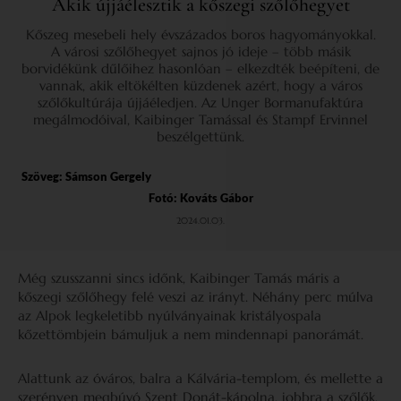
Akik újjáélesztik a kőszegi szőlőhegyet
Kőszeg mesebeli hely évszázados boros hagyományokkal.
A városi szőlőhegyet sajnos jó ideje – több másik
borvidékünk dűlőihez hasonlóan – elkezdték beépíteni, de
vannak, akik eltökélten küzdenek azért, hogy a város
szőlőkultúrája újjáéledjen. Az Unger Bormanufaktúra
megálmodóival, Kaibinger Tamással és Stampf Ervinnel
beszélgettünk.
Szöveg:
Sámson Gergely
Fotó: Kováts Gábor
2024.01.03.
Még szusszanni sincs időnk, Kaibinger Tamás máris a
kőszegi szőlőhegy felé veszi az irányt. Néhány perc múlva
az Alpok legkeletibb nyúlványainak kristályospala
kőzettömbjein bámuljuk a nem mindennapi panorámát.
Alattunk az óváros, balra a Kálvária-templom, és mellette a
szerényen megbúvó Szent Donát-kápolna, jobbra a szőlők,