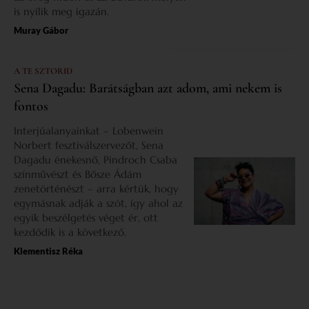
is nyílik meg igazán.
Muray Gábor
A TE SZTORID
Sena Dagadu: Barátságban azt adom, ami nekem is
fontos
Interjúalanyainkat – Lobenwein
Norbert fesztiválszervezőt, Sena
Dagadu énekesnő, Pindroch Csaba
színművészt és Bősze Ádám
zenetörténészt – arra kértük, hogy
egymásnak adják a szót, így ahol az
egyik beszélgetés véget ér, ott
kezdődik is a következő.
Klementisz Réka