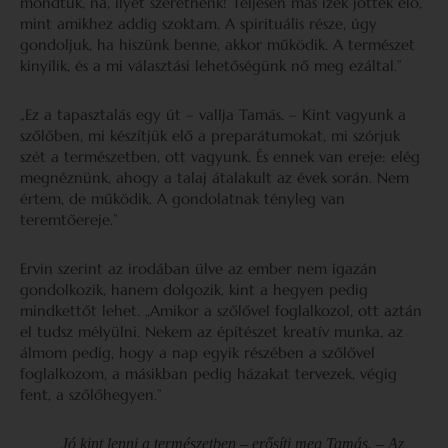
mondtuk, na, ilyet szeretnénk! Teljesen más ízek jöttek elő,
mint amikhez addig szoktam. A spirituális része, úgy
gondoljuk, ha hiszünk benne, akkor működik. A természet
kinyílik, és a mi választási lehetőségünk nő meg ezáltal.”
„Ez a tapasztalás egy út – vallja Tamás. – Kint vagyunk a
szőlőben, mi készítjük elő a preparátumokat, mi szórjuk
szét a természetben, ott vagyunk. És ennek van ereje: elég
megnéznünk, ahogy a talaj átalakult az évek során. Nem
értem, de működik. A gondolatnak tényleg van
teremtőereje.”
Ervin szerint az irodában ülve az ember nem igazán
gondolkozik, hanem dolgozik, kint a hegyen pedig
mindkettőt lehet. „Amikor a szőlővel foglalkozol, ott aztán
el tudsz mélyülni. Nekem az építészet kreatív munka, az
álmom pedig, hogy a nap egyik részében a szőlővel
foglalkozom, a másikban pedig házakat tervezek, végig
fent, a szőlőhegyen.”
„Jó kint lenni a természetben – erősíti meg Tamás. – Az