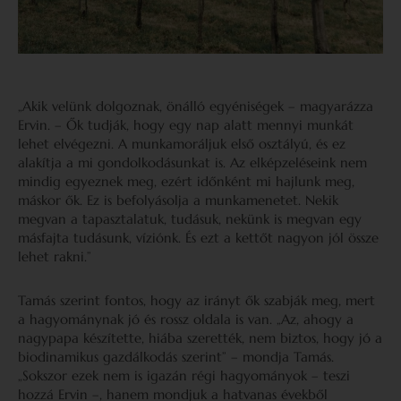
„Akik velünk dolgoznak, önálló egyéniségek – magyarázza
Ervin. – Ők tudják, hogy egy nap alatt mennyi munkát
lehet elvégezni. A munkamoráljuk első osztályú, és ez
alakítja a mi gondolkodásunkat is. Az elképzeléseink nem
mindig egyeznek meg, ezért időnként mi hajlunk meg,
máskor ők. Ez is befolyásolja a munkamenetet. Nekik
megvan a tapasztalatuk, tudásuk, nekünk is megvan egy
másfajta tudásunk, víziónk. És ezt a kettőt nagyon jól össze
lehet rakni.”
Tamás szerint fontos, hogy az irányt ők szabják meg, mert
a hagyománynak jó és rossz oldala is van. „Az, ahogy a
nagypapa készítette, hiába szerették, nem biztos, hogy jó a
biodinamikus gazdálkodás szerint” – mondja Tamás.
„Sokszor ezek nem is igazán régi hagyományok – teszi
hozzá Ervin –, hanem mondjuk a hatvanas évekből