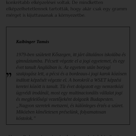
konkrétabb elképzelései voltak. De mindketten
elképzelhetetlennek tartották, hogy akár csak egy gramm
mérget is kijuttassanak a környezetbe.
Kaibinger Tamás
1979-ben született Kőszegen, itt járt általános iskolába és
gimnáziumba. Pécsett végezte el a jogi egyetemet, és egy
évet tanult Angliában is. Az egyetem után borjogi
szakjogász lett, a pécsi és a bordeaux-i jogi karok közösen
indított képzését végezte el. A borokról a WSET képzési
keretei között is tanult. Tíz évet dolgozott egy nemzetközi
ügyvédi irodánál, most egy multinacionális vállalat jogi
és megfelelőségi vezetőjeként dolgozik Budapesten.
„Nagyon szeretek metszeni, és különleges érzés a szüret.
Miközben kíméletesen préselünk, folyamatosan
kóstolok.”