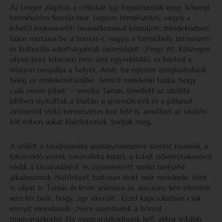
Az Unger alapítói a céljukat így fogalmazzák meg: kőszegi
természetes terroir-bor. Legyen természetes, vagyis a
lehető legkevesebb beavatkozással készüljön, mindeközben
hűen mutassa be a terroir-t, vagyis a termőhely természeti
és kulturális adottságainak összességét. „Hogy itt, Kőszegen
olyan bort lehessen inni, ami egyedülálló, és bárhol a
világon megállja a helyét. Amit, ha egyszer megkóstolunk,
beég az emlékezetünkbe. Amiről mindenki tudja, hogy
csak innen jöhet” – sorolja Tamás. Emellett az utóbbi
időben nyitottak a tisztán a gyümölcsről és a pillanat
öröméről szóló természetes bor felé is, amellyel az utóbbi
két évben sokat kísérleteztek, tudjuk meg.
A szőlőt a biodinamika szabályrendszere szerint művelik, a
felszívódó szerek használata kizárt, a talajt növénytakaróval
védik a kiszáradástól, és úgynevezett szelíd metszést
alkalmaznak. Natúrbort biztosan ivott már mindenki, ilyet
is, olyat is. Tamás és Ervin számára az alacsony kén ellenére
sem fér bele, hogy „így sikerült”. Ezzel kapcsolatban csak
ennyit mondanak: „Nem szeretnénk a borról
magyarázkodni. Ha magyarázkodnunk kell, akkor inkább