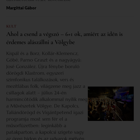
Margittai Gábor
KULT
Ahol a csend a végszó – 6+1 ok, amiért az idén is
érdemes alászállni a Völgybe
Kispál és a Borz, Kollár-Klemencz,
Góbé, Parno Graszt és a nagyágyú:
José González. Újra fénybe boruló
dörögdi Klastrom, egyszeri
szimfonikus találkozások, vers és
mezítlábas folk, világzene meg jazz a
csillagok alatt – július 24-én
harmincötödik alkalommal nyílik meg
a Művészetek Völgye. De Kapolcs,
Taliándörögd és Vigántpetend igazi
programja most sem fér el a
műsorfüzetben: leginkább a
patakparton, a kapolcsi szigete vagy
az öreg hídon és az udvarok mélyén