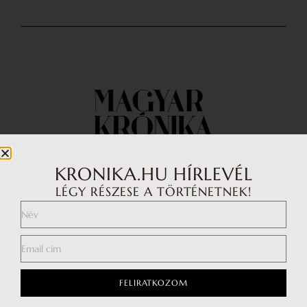
KRONIKA.HU HÍRLEVÉL
LÉGY RÉSZESE A TÖRTÉNETNEK!
Impresszum
Médiaajánlat
Általános Szerződési Feltételek
Adatkezelési tájékoztató
FELIRATKOZOM