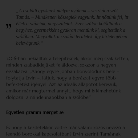
„A családi gyökerek mélyre nyúlnak – veszi át a szót
Tamás. – Mindketten kőszegiek vagyunk. Itt nőttünk fel, itt
éltek a szüleink, nagyszüleink. Ezer szálon kötődtünk a
hegyhez, gyermekként gyakran mentünk ki, segítettünk a
szőlőben. Megvoltak a családi területek, így hirtelenjében
belevágtunk.”
2016-ban nekiálltak a telepítésnek, akkor még csak ketten,
minden szabadidejüket feláldozva, sokszor a hegyen
éjszakázva. „Ahogy egyre jobban bonyolódunk bele –
folytatja Ervin –, látjuk, hogy a borászat egyre több
befektetést igényel. Azt az ideális állapotot keressük,
amikor már megtermel annyit, hogy mi is kimehetünk
dolgozni a mindennapokban a szőlőbe.”
Egyetlen gramm mérget se
És hogy a kezdetekkor volt-e már valami közös nevező a
leendő borokkal kapcsolatban? Ervin szerint Tamásnak