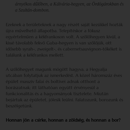
árnyékos dűlőben, a Kálvária-hegyen, az Ördögárokban és
a Szultán-dombon.
Ezeknek a területeknek a nagy részét saját kezükkel hozták
újra művelhető állapotba. Telepítéskor a fókusz
egyértelműen a kékfrankoson volt. A szőlőhegyen kívül, a
kissé távolabb fekvő Guba-hegyen is van szőlőjük, ott
idősebb syrah-, zweigelt-, és cabernetsauvignon-tőkéket is
találunk a kékfrankos mellett.
A szőlőhegyet magunk mögött hagyva, a Hegyalja
utcában folytatjuk az ismerkedést. A közel háromszáz éves
épület masszív falai és boltívei adnak otthont a
borászatnak; itt láthatóan együtt érvényesül a
funkcionalitás és a hagyományok tisztelete. Miután
bejártuk az épületet, jólesik leülni. Falatozunk, borozunk és
beszélgetünk.
Honnan jön a csirke, honnan a zöldség, és honnan a bor?