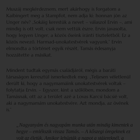
Muszáj megkérdeznem, mert akárhogy is forgatom a
Kaibingert meg a Stampfot, nem adja ki: honnan jön az
Unger név? „Sokáig kerestük a nevet – válaszol Ervin –, ami
mindig is ott volt, csak nem vettük észre. Ervin javasolta,
hogy legyen Unger, a közös őseink iránti tiszteletből. Ez a
közös nevező. Harmad-unokatestvérek vagyunk.” Ervin
elmondta a történet egyik részét, Tamás édesanyja
hozzátette a másikat.
Mindent tudtak egymás családjáról, mégis a baráti
társaságon keresztül ismerkedtek meg. „Teljesen véletlenül
derült ki, hogy a nagymamáink unokatestvérek voltak –
folytatja Ervin. – Egyszer, kint a szőlőben, mondom a
Tamásnak, ott az a terület azé a Lovas Karcsi bácsié volt,
aki a nagymamám unokatestvére. Azt mondja, az övének
is.”
„Nagyanyám és nagyapám munka után mindig kimentek a
hegye – emlékszik vissza Tamás. – A kőszegi öregeknek ez
volt az életük. Amikor lehúzták a napot a stájereknél, a