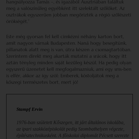
hangsúlyozza Tamás –, és igazából Ausztriában találtuk
meg a valószínűleg egyébként itt szelektált szőlőket. Az
osztrákok egyszerűen jobban megőrizték a régió szőlészeti
örökségét.”
Este még gyorsan fel kell címkézni néhány karton bort,
amit nagyon várnak Budapesten. Naná hogy besegítünk,
pillanatok alatt meg is van, útra készen a csomagtartóban.
Szerintem direkt meg akarták mutatni a srácok, hogy itt
aztán tényleg minden saját kezűleg készül. Ha pedig olyan
egyszerű üzenetet kell megfogalmazniuk, ami egy sms-ben
is elfér, akkor az így szól: Emberek, kóstoljátok meg a
kőszegi természetes bort, mert jó!
Stampf Ervin
1976-ban született Kőszegen, itt járt általános iskolába,
az ipari szakközépiskolát pedig Szombathelyen végezte,
építésztechnikusként. A főiskolai diplomát Pécsett szerezte