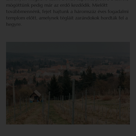
mögöttünk pedig már az erdő kezdődik. Mielőtt
továbbmennénk, fejet hajtunk a háromszáz éves fogadalmi
templom előtt, amelynek tégláit zarándokok hordták fel a
hegyre.