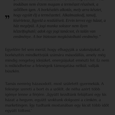
irodában nem érzem magam a természet részének, a
szőlőben igen. A borkészítés alkotás, mely arra késztet,
hogy együtt élj a természettel. Alkalmazkodj, tanulj,
kísérletezz, figyeld a rezdüléseit. Ervin tervez egy házat, a
ház megépül. A jogi munka sokszor nem ilyen
kézzelfogható; adok egy jogi tanácsot, és talán van
eredménye. A bor biztosan megkóstolható eredmény.”
Egyelőre fel sem merül, hogy elhagyják a szakmájukat, a
borkészítés mindkettejük számára másodállás, amely még
mindig rengeteg idejüket, energiájukat emészti fel. Ez nem
is működhetne a feleségeik támogatása nélkül, vallják
büszkén.
Tamás nemrég házasodott, most született gyermekük. A
felesége szereti a bort és a szőlőt, de néha azért több
igénye lenne a férjére. „Együtt kezdtünk felújítani egy kis
házat a hegyen, együtt szoktunk dolgozni a címkén, a
marketingen. Így tudtunk mostanában egy kicsit több időt
együtt tölteni.”