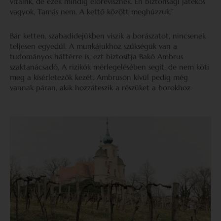
vitáink, de ezek mindig előrevisznek. Én biztonsági játékos
vagyok, Tamás nem. A kettő között meghúzzuk.”
Bár ketten, szabadidejükben viszik a borászatot, nincsenek
teljesen egyedül. A munkájukhoz szükségük van a
tudományos háttérre is, ezt biztosítja Bakó Ambrus
szaktanácsadó. A rizikók mérlegelésében segít, de nem köti
meg a kísérletezők kezét. Ambruson kívül pedig még
vannak páran, akik hozzáteszik a részüket a borokhoz.