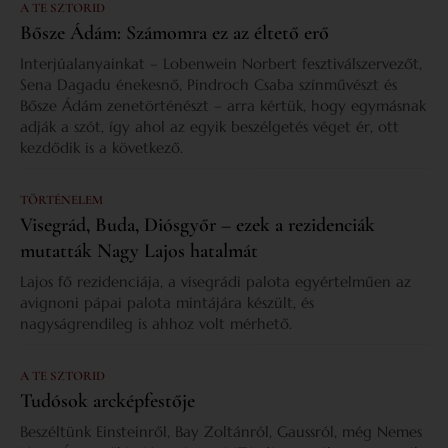
A TE SZTORID
Bősze Ádám: Számomra ez az éltető erő
Interjúalanyainkat – Lobenwein Norbert fesztiválszervezőt,
Sena Dagadu énekesnő, Pindroch Csaba színművészt és
Bősze Ádám zenetörténészt – arra kértük, hogy egymásnak
adják a szót, így ahol az egyik beszélgetés véget ér, ott
kezdődik is a következő.
TÖRTÉNELEM
Visegrád, Buda, Diósgyőr – ezek a rezidenciák
mutatták Nagy Lajos hatalmát
Lajos fő rezidenciája, a visegrádi palota egyértelműen az
avignoni pápai palota mintájára készült, és
nagyságrendileg is ahhoz volt mérhető.
A TE SZTORID
Tudósok arcképfestője
Beszéltünk Einsteinről, Bay Zoltánról, Gaussról, még Nemes