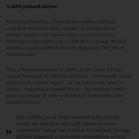
A szőlő jövésnek könyve
Kőszeg technikailag a Soproni borvidékhez tartozik,
valójában önálló karakter, egyben az országhatáron
átívelő tágabb régió szerves része. A városnak nem
akármilyen kapcsolata van a szőlővel és a borral. Itt írják
ugyanis
A szőlő jövésnek könyvét
, mégpedig 1740 óta és
folyamatosan.
Ebbe a könyvbe minden év április 24-én, Szent György
napján felvezetik az időjárási adatokat a szőlővessző aznapi
állapotának rajzával együtt. „Ez sok kutatásnak lehet az
alapja – magyarázza Stampf Ervin. – Egy tradíció, amely
majd háromszáz év után is töretlenül folytatódik. Ezzel
Kőszeg unikum.”
Bár a szőlőhegyet jó ideig a szombathelyiek nyaralói
uralták, ma újra egyre több szőlőt látunk, és ebben
meghatározó szerepe van Ervinnek és Tamásnak. Ők négy
dűlőben dolgoznak a város feletti domboldalon: a Felső