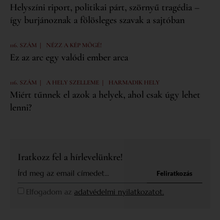
Helyszíni riport, politikai párt, szörnyű tragédia –
így burjánoznak a fölösleges szavak a sajtóban
|
116. SZÁM
NÉZZ A KÉP MÖGÉ!
Ez az arc egy valódi ember arca
|
|
116. SZÁM
A HELY SZELLEME
HARMADIK HELY
Miért tűnnek el azok a helyek, ahol csak úgy lehet
lenni?
Iratkozz fel a hírlevelünkre!
Feliratkozás
Elfogadom az
adatvédelmi nyilatkozatot.