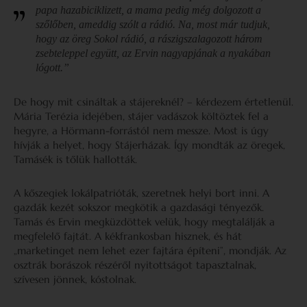
papa hazabiciklizett, a mama pedig még dolgozott a
szőlőben, ameddig szólt a rádió. Na, most már tudjuk,
hogy az öreg Sokol rádió, a rászigszalagozott három
zsebteleppel együtt, az Ervin nagyapjának a nyakában
lógott.”
De hogy mit csináltak a stájereknél? – kérdezem értetlenül.
Mária Terézia idejében, stájer vadászok költöztek fel a
hegyre, a Hörmann-forrástól nem messze. Most is úgy
hívják a helyet, hogy Stájerházak. Így mondták az öregek,
Tamásék is tőlük hallották.
A kőszegiek lokálpatrióták, szeretnek helyi bort inni. A
gazdák kezét sokszor megkötik a gazdasági tényezők.
Tamás és Ervin megküzdöttek velük, hogy megtalálják a
megfelelő fajtát. A kékfrankosban hisznek, és hát
„marketinget nem lehet ezer fajtára építeni”, mondják. Az
osztrák borászok részéről nyitottságot tapasztalnak,
szívesen jönnek, kóstolnak.