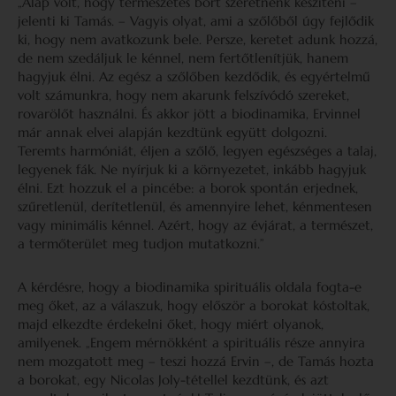
„Alap volt, hogy természetes bort szeretnénk készíteni –
jelenti ki Tamás. – Vagyis olyat, ami a szőlőből úgy fejlődik
ki, hogy nem avatkozunk bele. Persze, keretet adunk hozzá,
de nem szedáljuk le kénnel, nem fertőtlenítjük, hanem
hagyjuk élni. Az egész a szőlőben kezdődik, és egyértelmű
volt számunkra, hogy nem akarunk felszívódó szereket,
rovarölőt használni. És akkor jött a biodinamika, Ervinnel
már annak elvei alapján kezdtünk együtt dolgozni.
Teremts harmóniát, éljen a szőlő, legyen egészséges a talaj,
legyenek fák. Ne nyírjuk ki a környezetet, inkább hagyjuk
élni. Ezt hozzuk el a pincébe: a borok spontán erjednek,
szűretlenül, derítetlenül, és amennyire lehet, kénmentesen
vagy minimális kénnel. Azért, hogy az évjárat, a természet,
a termőterület meg tudjon mutatkozni.”
A kérdésre, hogy a biodinamika spirituális oldala fogta-e
meg őket, az a válaszuk, hogy először a borokat kóstoltak,
majd elkezdte érdekelni őket, hogy miért olyanok,
amilyenek. „Engem mérnökként a spirituális része annyira
nem mozgatott meg – teszi hozzá Ervin –, de Tamás hozta
a borokat, egy Nicolas Joly-tétellel kezdtünk, és azt