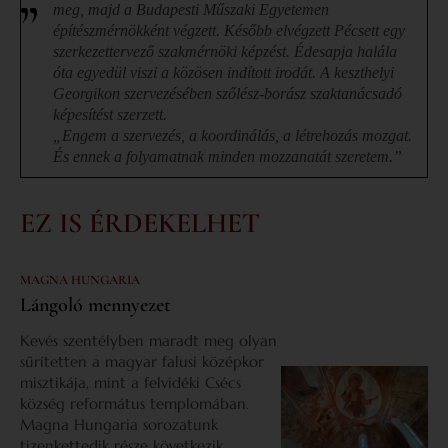
meg, majd a Budapesti Műszaki Egyetemen
építészmérnökként végzett. Később elvégzett Pécsett egy
szerkezettervező szakmérnöki képzést. Édesapja halála
óta egyedül viszi a közösen indított irodát. A keszthelyi
Georgikon szervezésében szőlész-borász szaktanácsadó
képesítést szerzett.
„Engem a szervezés, a koordinálás, a létrehozás mozgat.
És ennek a folyamatnak minden mozzanatát szeretem.”
EZ IS ÉRDEKELHET
MAGNA HUNGARIA
Lángoló mennyezet
Kevés szentélyben maradt meg olyan
sűrítetten a magyar falusi középkor
misztikája, mint a felvidéki Csécs
község református templomában.
Magna Hungaria sorozatunk
tizenkettedik része következik.