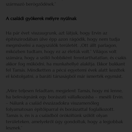
származó berögződések.”
A családi gyökerek mélyre nyúlnak
Ha pár évet visszaugrunk, azt látjuk, hogy Ervin az
építészirodában ülve épp azon rágódik, hogy nem tudja
megművelni a nagyszülők területét. „Ott állt parlagon,
miközben tudtam, hogy ez az életük volt.” Világos volt
számára, hogy a szőlő hobbiként fenntarthatatlan, és csakis
akkor fog működni, ha munkahellyé alakítja. Ekkor bukkant
fel Tamás. Mindketten a pécsi egyetemi évek alatt kezdtek
el kóstolgatni, a baráti társaságból már ismerték egymást.
„Mire teljesen feladtam, megjelent Tamás, hogy mi lenne,
ha belevágnánk egy borászati vállalkozásba – meséli Ervin.
– Nálunk a család évszázadokra visszamenőleg
folyamatosan építőiparral és borászattal foglalkozott.
Tamás is, én is a családból örököltünk szőlőt olyan
területeken, amelyekről úgy gondoltuk, hogy a legjobbak
lesznek.”