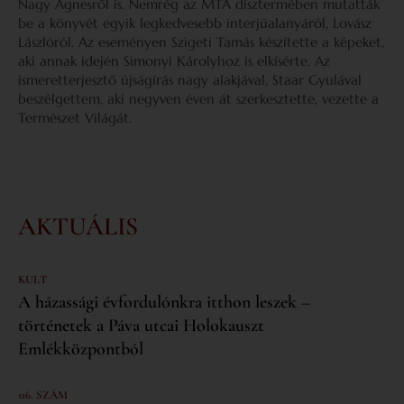
Nagy Ágnesről is. Nemrég az MTA dísztermében mutatták
be a könyvét egyik legkedvesebb interjúalanyáról, Lovász
Lászlóról. Az eseményen Szigeti Tamás készítette a képeket,
aki annak idején Simonyi Károlyhoz is elkísérte. Az
ismeretterjesztő újságírás nagy alakjával, Staar Gyulával
beszélgettem, aki negyven éven át szerkesztette, vezette a
Természet Világát.
AKTUÁLIS
KULT
A házassági évfordulónkra itthon leszek –
történetek a Páva utcai Holokauszt
Emlékközpontból
116. SZÁM