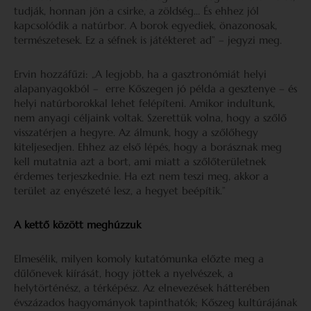
tudják, honnan jön a csirke, a zöldség… És ehhez jól
kapcsolódik a natúrbor. A borok egyediek, önazonosak,
természetesek. Ez a séfnek is játékteret ad” – jegyzi meg.
Ervin hozzáfűzi: „A legjobb, ha a gasztronómiát helyi
alapanyagokból – erre Kőszegen jó példa a gesztenye – és
helyi natúrborokkal lehet felépíteni. Amikor indultunk,
nem anyagi céljaink voltak. Szerettük volna, hogy a szőlő
visszatérjen a hegyre. Az álmunk, hogy a szőlőhegy
kiteljesedjen. Ehhez az első lépés, hogy a borásznak meg
kell mutatnia azt a bort, ami miatt a szőlőterületnek
érdemes terjeszkednie. Ha ezt nem teszi meg, akkor a
terület az enyészeté lesz, a hegyet beépítik.”
A kettő között meghúzzuk
Elmesélik, milyen komoly kutatómunka előzte meg a
dűlőnevek kiírását, hogy jöttek a nyelvészek, a
helytörténész, a térképész. Az elnevezések hátterében
évszázados hagyományok tapinthatók; Kőszeg kultúrájának