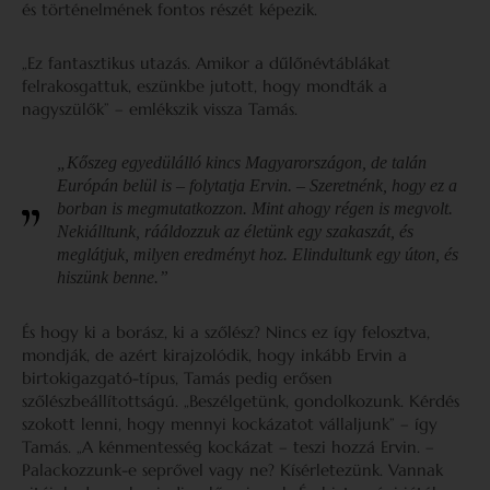
és történelmének fontos részét képezik.
„Ez fantasztikus utazás. Amikor a dűlőnévtáblákat
felrakosgattuk, eszünkbe jutott, hogy mondták a
nagyszülők” – emlékszik vissza Tamás.
„Kőszeg egyedülálló kincs Magyarországon, de talán
Európán belül is – folytatja Ervin. – Szeretnénk, hogy ez a
borban is megmutatkozzon. Mint ahogy régen is megvolt.
Nekiálltunk, rááldozzuk az életünk egy szakaszát, és
meglátjuk, milyen eredményt hoz. Elindultunk egy úton, és
hiszünk benne.”
És hogy ki a borász, ki a szőlész? Nincs ez így felosztva,
mondják, de azért kirajzolódik, hogy inkább Ervin a
birtokigazgató-típus, Tamás pedig erősen
szőlészbeállítottságú. „Beszélgetünk, gondolkozunk. Kérdés
szokott lenni, hogy mennyi kockázatot vállaljunk” – így
Tamás. „A kénmentesség kockázat – teszi hozzá Ervin. –
Palackozzunk-e seprővel vagy ne? Kísérletezünk. Vannak