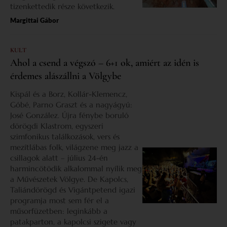
tizenkettedik része következik.
Margittai Gábor
KULT
Ahol a csend a végszó – 6+1 ok, amiért az idén is
érdemes alászállni a Völgybe
Kispál és a Borz, Kollár-Klemencz,
Góbé, Parno Graszt és a nagyágyú:
José González. Újra fénybe boruló
dörögdi Klastrom, egyszeri
szimfonikus találkozások, vers és
mezítlábas folk, világzene meg jazz a
csillagok alatt – július 24-én
harmincötödik alkalommal nyílik meg
a Művészetek Völgye. De Kapolcs,
Taliándörögd és Vigántpetend igazi
programja most sem fér el a
műsorfüzetben: leginkább a
patakparton, a kapolcsi szigete vagy