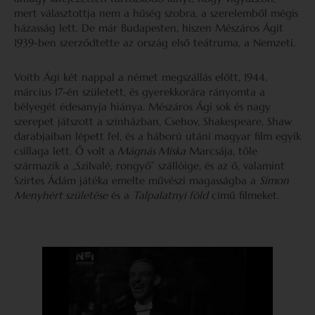
mert választottja nem a hűség szobra, a szerelemből mégis
házasság lett. De már Budapesten, hiszen Mészáros Ágit
1939-ben szerződtette az ország első teátruma, a Nemzeti.
Voith Ági két nappal a német megszállás előtt, 1944.
március 17-én született, és gyerekkorára rányomta a
bélyegét édesanyja hiánya. Mészáros Ági sok és nagy
szerepet játszott a színházban, Csehov, Shakespeare, Shaw
darabjaiban lépett fel, és a háború utáni magyar film egyik
csillaga lett. Ő volt a
Mágnás Miska
Marcsája, tőle
származik a „Szilvalé, rongyő” szállóige, és az ő, valamint
Szirtes Ádám játéka emelte művészi magasságba a
Simon
Menyhért születése
és a
Talpalatnyi föld
című filmeket.