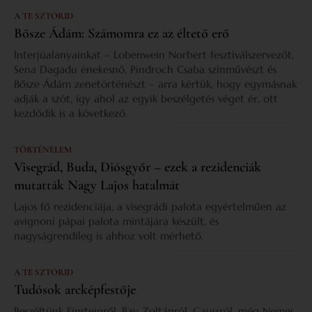
A TE SZTORID
Bősze Ádám: Számomra ez az éltető erő
Interjúalanyainkat – Lobenwein Norbert fesztiválszervezőt,
Sena Dagadu énekesnő, Pindroch Csaba színművészt és
Bősze Ádám zenetörténészt – arra kértük, hogy egymásnak
adják a szót, így ahol az egyik beszélgetés véget ér, ott
kezdődik is a következő.
TÖRTÉNELEM
Visegrád, Buda, Diósgyőr – ezek a rezidenciák
mutatták Nagy Lajos hatalmát
Lajos fő rezidenciája, a visegrádi palota egyértelműen az
avignoni pápai palota mintájára készült, és
nagyságrendileg is ahhoz volt mérhető.
A TE SZTORID
Tudósok arcképfestője
Beszéltünk Einsteinről, Bay Zoltánról, Gaussról, még Nemes