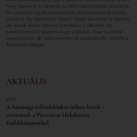
Nagy Ágnesről is. Nemrég az MTA dísztermében mutatták
be a könyvét egyik legkedvesebb interjúalanyáról, Lovász
Lászlóról. Az eseményen Szigeti Tamás készítette a képeket,
aki annak idején Simonyi Károlyhoz is elkísérte. Az
ismeretterjesztő újságírás nagy alakjával, Staar Gyulával
beszélgettem, aki negyven éven át szerkesztette, vezette a
Természet Világát.
AKTUÁLIS
KULT
A házassági évfordulónkra itthon leszek –
történetek a Páva utcai Holokauszt
Emlékközpontból