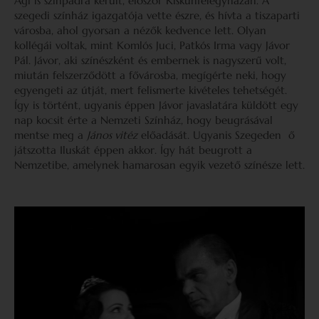
Ági is színpadra került, először Kiskunfélegyházán. A
szegedi színház igazgatója vette észre, és hívta a tiszaparti
városba, ahol gyorsan a nézők kedvence lett. Olyan
kollégái voltak, mint Komlós Juci, Patkós Irma vagy Jávor
Pál. Jávor, aki színészként és embernek is nagyszerű volt,
miután felszerződött a fővárosba, megígérte neki, hogy
egyengeti az útját, mert felismerte kivételes tehetségét.
Így is történt, ugyanis éppen Jávor javaslatára küldött egy
nap kocsit érte a Nemzeti Színház, hogy beugrásával
mentse meg a
János vitéz
előadását. Ugyanis Szegeden ő
játszotta Iluskát éppen akkor. Így hát beugrott a
Nemzetibe, amelynek hamarosan egyik vezető színésze lett.