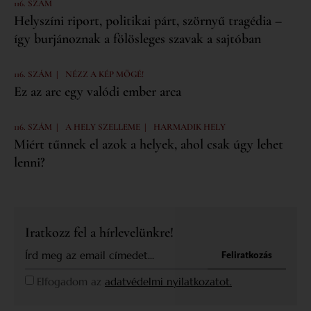
116. SZÁM
Helyszíni riport, politikai párt, szörnyű tragédia –
így burjánoznak a fölösleges szavak a sajtóban
|
116. SZÁM
NÉZZ A KÉP MÖGÉ!
Ez az arc egy valódi ember arca
|
|
116. SZÁM
A HELY SZELLEME
HARMADIK HELY
Miért tűnnek el azok a helyek, ahol csak úgy lehet
lenni?
Iratkozz fel a hírlevelünkre!
Feliratkozás
Elfogadom az
adatvédelmi nyilatkozatot.