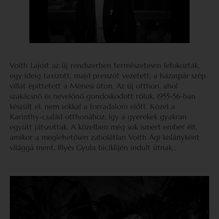
Voith Lajost az új rendszerben természetesen lefokozták,
egy ideig taxizott, majd presszót vezetett, a házaspár szép
villát építtetett a Ménesi úton. Az új otthon, ahol
szakácsnő és nevelőnő gondoskodott róluk, 1955-56-ban
készült el, nem sokkal a forradalom előtt. Közel a
Karinthy-család otthonához, így a gyerekek gyakran
együtt játszottak. A közelben még sok ismert ember élt,
amikor a meglehetősen zabolátlan Voith Ági kislányként
világgá ment, Illyés Gyula biciklijén indult útnak…