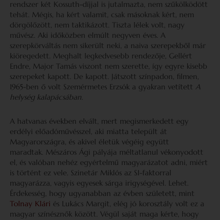
rendszer két Kossuth-díjjal is jutalmazta, nem szűkölködött
tehát. Mégis, ha kért valamit, csak másoknak kért, nem
dörgölőzött, nem taktikázott. Tiszta lélek volt, nagy
művész. Aki időközben elmúlt negyven éves. A
szerepkörváltás nem sikerült neki, a naiva szerepekből már
kiöregedett. Meghalt legkedvesebb rendezője, Gellért
Endre, Major Tamás viszont nem szerette, így egyre kisebb
szerepeket kapott. De kapott. Játszott színpadon, filmen,
1965-ben ő volt Szemérmetes Erzsók a gyakran vetített
A
helység kalapácsában
.
A hatvanas években elvált, mert megismerkedett egy
erdélyi előadóművésszel, aki miatta települt át
Magyarországra, és akivel életük végéig együtt
maradtak. Mészáros Ági pályája méltatlanul vékonyodott
el, és valóban nehéz egyértelmű magyarázatot adni, miért
is történt ez vele. Szinetár Miklós az SI-faktorral
magyarázza, vagyis egyesek sárga irigységével. Lehet.
Érdekesség, hogy ugyanabban az évben született, mint
Tolnay Klári
és Lukács Margit, elég jó korosztály volt ez a
magyar színésznők között. Végül saját maga kérte, hogy