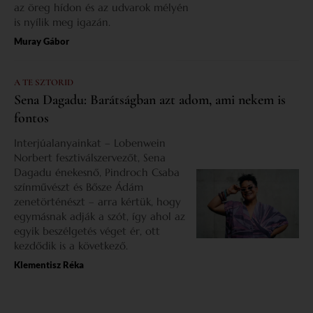
az öreg hídon és az udvarok mélyén
is nyílik meg igazán.
Muray Gábor
A TE SZTORID
Sena Dagadu: Barátságban azt adom, ami nekem is
fontos
Interjúalanyainkat – Lobenwein
Norbert fesztiválszervezőt, Sena
Dagadu énekesnő, Pindroch Csaba
színművészt és Bősze Ádám
zenetörténészt – arra kértük, hogy
egymásnak adják a szót, így ahol az
egyik beszélgetés véget ér, ott
kezdődik is a következő.
Klementisz Réka