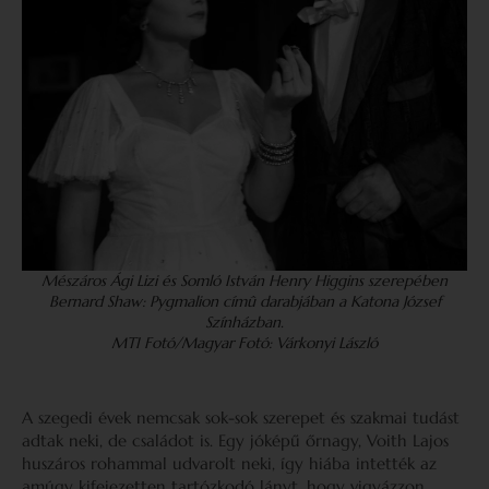
Mészáros Ági Lizi és Somló István Henry Higgins szerepében
Bernard Shaw: Pygmalion címû darabjában a Katona József
Színházban.
MTI Fotó/Magyar Fotó: Várkonyi László
A szegedi évek nemcsak sok-sok szerepet és szakmai tudást
adtak neki, de családot is. Egy jóképű őrnagy, Voith Lajos
huszáros rohammal udvarolt neki, így hiába intették az
amúgy kifejezetten tartózkodó lányt, hogy vigyázzon,