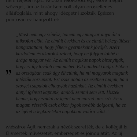
nem teljesen igaz. Valóban felolvasott egy előre megírt
szöveget, ám az korántsem volt olyan oroszellenes
állásfoglalás, mint ahogy idézgetni szokták. Egészen
pontosan ez hangzott el:
„Most nem egy színész, hanem egy magyar anya áll a
mikrofon előtt. Az elmúlt években és az elmúlt békegyűlésen
hangoztattam, hogy féltem gyermekeink jövőjét. Azért
küzdöttem és akarok küzdeni, hogy ne folyjon többé a
drága magyar vér. Az elmúlt tragikus napok bizonyítják,
hogy ez így tovább nem mehet. Ezt mindenki tudja. Ebben
az országban csak úgy élhetünk, ha mi magyarok magunk
intézzük sorsunkat. Ezt csak abban az esetben tudjuk, ha a
szovjet csapatok elhagyják hazánkat. Az elmúlt években
annyi ígéretet kaptunk, amiből semmi sem lett. Hiszek
benne, hogy ezúttal az ígéret nem marad üres szó. Én a
magam részéről csak akkor fogok tovább dolgozni, ha ez
az ígéret a legközelebbi napokban valóra válik.”
Mészáros Ágit nemcsak a nézők szerették, de a kollégái is.
Elismerték művészetét, emberségét és jóindulatát. Az új