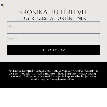
KRONIKA.HU HÍRLEVÉL
LÉGY RÉSZESE A TÖRTÉNETNEK!
FELIRATKOZOM
Feliratkozásommal hozzájárulok, hogy a Magyar Krónika magazin az
Impresszum
általam megadott e-mail címemre – hozzájárulásom visszavonásig –
hírlevelet küldjön, az adataimat kezelje és kapcsolatba lépjen velem
marketing célú megkeresésekkel.
Médiaajánlat
Általános Szerződési Feltételek
Adatkezelési tájékoztató