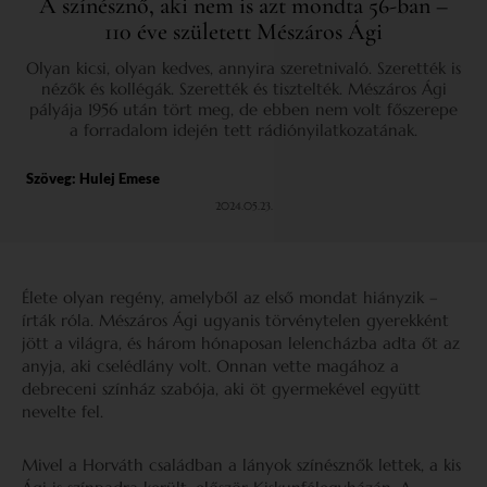
A színésznő, aki nem is azt mondta 56-ban –
110 éve született Mészáros Ági
Olyan kicsi, olyan kedves, annyira szeretnivaló. Szerették is
nézők és kollégák. Szerették és tisztelték. Mészáros Ági
pályája 1956 után tört meg, de ebben nem volt főszerepe
a forradalom idején tett rádiónyilatkozatának.
Szöveg:
Hulej Emese
2024.05.23.
Élete olyan regény, amelyből az első mondat hiányzik –
írták róla. Mészáros Ági ugyanis törvénytelen gyerekként
jött a világra, és három hónaposan lelencházba adta őt az
anyja, aki cselédlány volt. Onnan vette magához a
debreceni színház szabója, aki öt gyermekével együtt
nevelte fel.
Mivel a Horváth családban a lányok színésznők lettek, a kis