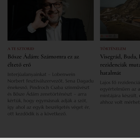
A TE SZTORID
TÖRTÉNELEM
Bősze Ádám: Számomra ez az
Visegrád, Buda, 
éltető erő
rezidenciák mut
hatalmát
Interjúalanyainkat – Lobenwein
Norbert fesztiválszervezőt, Sena Dagadu
Lajos fő rezidenciá
énekesnő, Pindroch Csaba színművészt
egyértelműen az a
és Bősze Ádám zenetörténészt – arra
mintájára készült,
kértük, hogy egymásnak adják a szót,
ahhoz volt mérhet
így ahol az egyik beszélgetés véget ér,
ott kezdődik is a következő.