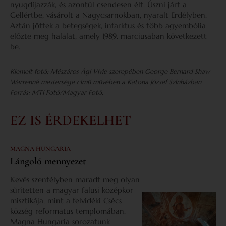
nyugdíjazzák, és azontúl csendesen élt. Úszni járt a
Gellértbe, vásárolt a Nagycsarnokban, nyaralt Erdélyben.
Aztán jöttek a betegségek, infarktus és több agyembólia
előzte meg halálát, amely 1989. márciusában következett
be.
Kiemelt fotó: Mészáros Ági Vivie szerepében George Bernard Shaw
Warrenné mestersége című művében a Katona József Színházban.
Forrás: MTI Fotó/Magyar Fotó.
EZ IS ÉRDEKELHET
MAGNA HUNGARIA
Lángoló mennyezet
Kevés szentélyben maradt meg olyan
sűrítetten a magyar falusi középkor
misztikája, mint a felvidéki Csécs
község református templomában.
Magna Hungaria sorozatunk