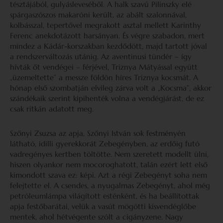
tésztájából, gulyásleveséből. A halk szavú Pilinszky elé
spárgaszószos makaróni került, az abált szalonnával,
kolbásszal, tepertővel megrakott asztal mellett Karinthy
Ferenc anekdotázott harsányan. És végre szabadon, mert
mindez a Kádár-korszakban kezdődött, majd tartott jóval
a rendszerváltozás utánig. Az aventinusi tündér – így
hívták őt vendégei – férjével, Triznya Mátyással együtt
„üzemeltette” a messze földön híres Triznya kocsmát. A
hónap első szombatján elvileg zárva volt a „Kocsma”, akkor
szándékaik szerint kipihenték volna a vendégjárást, de ez
csak ritkán adatott meg.
Szőnyi Zsuzsa az apja, Szőnyi István sok festményén
látható, idilli gyerekkorát Zebegényben, az erdőig futó
vadregényes kertben töltötte. Nem szeretett modellt ülni,
hiszen olyankor nem mocoroghatott, talán ezért lett első
kimondott szava ez: képi. Azt a régi Zebegényt soha nem
felejtette el. A csendes, a nyugalmas Zebegényt, ahol még
petróleumlámpa világított esténként, és ha beállítottak
apja festőbarátai, velük a vasút mögötti kisvendéglőbe
mentek, ahol hétvégente szólt a cigányzene. Nagy