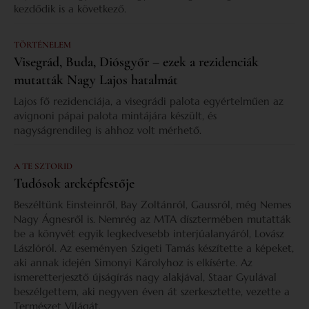
kezdődik is a következő.
TÖRTÉNELEM
Visegrád, Buda, Diósgyőr – ezek a rezidenciák
mutatták Nagy Lajos hatalmát
Lajos fő rezidenciája, a visegrádi palota egyértelműen az
avignoni pápai palota mintájára készült, és
nagyságrendileg is ahhoz volt mérhető.
A TE SZTORID
Tudósok arcképfestője
Beszéltünk Einsteinről, Bay Zoltánról, Gaussról, még Nemes
Nagy Ágnesről is. Nemrég az MTA dísztermében mutatták
be a könyvét egyik legkedvesebb interjúalanyáról, Lovász
Lászlóról. Az eseményen Szigeti Tamás készítette a képeket,
aki annak idején Simonyi Károlyhoz is elkísérte. Az
ismeretterjesztő újságírás nagy alakjával, Staar Gyulával
beszélgettem, aki negyven éven át szerkesztette, vezette a
Természet Világát.