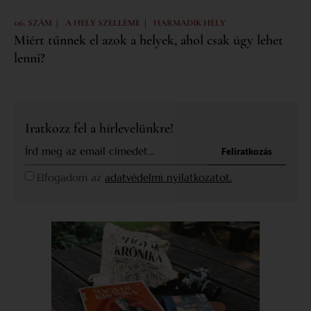
|
|
116. SZÁM
A HELY SZELLEME
HARMADIK HELY
Miért tűnnek el azok a helyek, ahol csak úgy lehet
lenni?
Iratkozz fel a hírlevelünkre!
Feliratkozás
Elfogadom az
adatvédelmi nyilatkozatot.