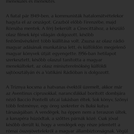
menekülés és menekítés.
A fiatal pár 1949-ben, a kommunisták hatalomátvételekor
hagyta el az országot. Grazból előbb Firenzébe, majd
Rómába mentek. A férj bekerült a Cinecittához, a készülő
olasz filmek képi világán dolgozott. később
festőművészként több kiállítása volt. Zsuzsa az olasz rádió
magyar adásának munkatársa lett, és külföldön megjelenő
magyar könyvek útját egyengette. 1956-ban hetilapot
szerkesztett, később olaszul tanította a magyar
menekülteket, az olasz miniszterelnökség külföldi
sajtóosztályán és a Vatikáni Rádióban is dolgozott.
A Triznya kocsma a hatvanas évektől üzemelt, akkor már
az Aventinus ciprusokkal, narancsfákkal borított dombjára
néző Baccio Pontelli utcai lakásban éltek. Sok könyv, Szőnyi
több festménye, egy öreg szekreter és Buksi kutya
társaságában. A vendégek, ha éppen nem a teraszon ültek,
a kanapéra húzódtak, a szőttes párnák közé. Csak jóval
később derült ki, hogy a vendégek egy része jelentett a
római összejövetelekről a magyar állambiztonságnak. Végül