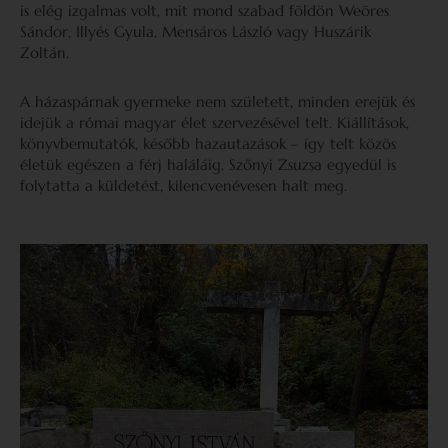
is elég izgalmas volt, mit mond szabad földön Weöres
Sándor, Illyés Gyula, Mensáros László vagy Huszárik
Zoltán.
A házaspárnak gyermeke nem született, minden erejük és
idejük a római magyar élet szervezésével telt. Kiállítások,
könyvbemutatók, később hazautazások – így telt közös
életük egészen a férj haláláig. Szőnyi Zsuzsa egyedül is
folytatta a küldetést, kilencvenévesen halt meg.