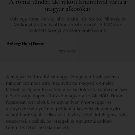
A római tündér, aki rakott krumplival várta a
magyar alkotókat
Volt egy római terasz, ahol Márai, Cs. Szabó, Pilinszky és
Várkonyi Zoltán is otthon érezte magát. A 100 éve
született Szőnyi Zsuzsára emlékezünk.
Szöveg:
Hulej Emese
2024.10.02.
A magyar kultúra itáliai nagy- és egyben háziasszonya
minden szombat este megnyitotta negyedik emeleti
lakását az éppen Rómában alkotó, dolgozó, konferenciázó,
előadó vagy éppen átutazó magyar alkotók előtt. Finom
fogásokat tett eléjük, és ugyanilyen finomsággal és
arányérzékkel nyerte el például a keveseknek megnyíló
Márai barátságát. Lelkes volt, biztos ízlésű, intelligens. Nála
összeértek a szálak, barátságok és együttműködések
teremtek fehér asztala mellett.