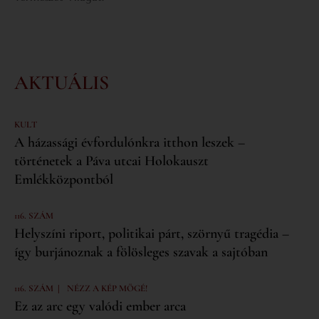
AKTUÁLIS
KULT
A házassági évfordulónkra itthon leszek –
történetek a Páva utcai Holokauszt
Emlékközpontból
116. SZÁM
Helyszíni riport, politikai párt, szörnyű tragédia –
így burjánoznak a fölösleges szavak a sajtóban
|
116. SZÁM
NÉZZ A KÉP MÖGÉ!
Ez az arc egy valódi ember arca