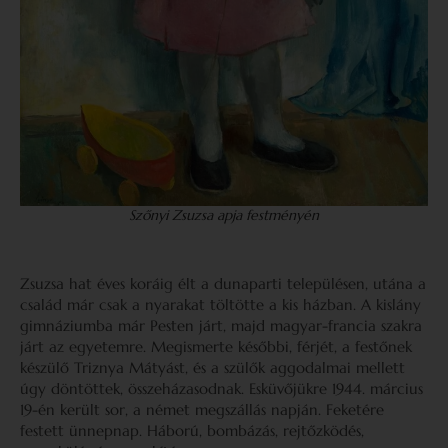
Szőnyi Zsuzsa apja festményén
Zsuzsa hat éves koráig élt a dunaparti településen, utána a
család már csak a nyarakat töltötte a kis házban. A kislány
gimnáziumba már Pesten járt, majd magyar-francia szakra
járt az egyetemre. Megismerte későbbi, férjét, a festőnek
készülő Triznya Mátyást, és a szülők aggodalmai mellett
úgy döntöttek, összeházasodnak. Esküvőjükre 1944. március
19-én került sor, a német megszállás napján. Feketére
festett ünnepnap. Háború, bombázás, rejtőzködés,