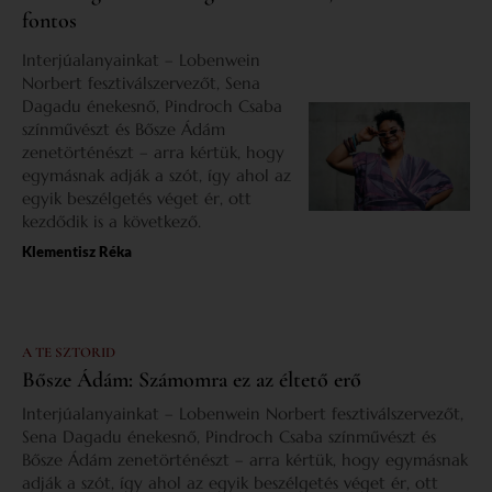
fontos
Interjúalanyainkat – Lobenwein
Norbert fesztiválszervezőt, Sena
Dagadu énekesnő, Pindroch Csaba
színművészt és Bősze Ádám
zenetörténészt – arra kértük, hogy
egymásnak adják a szót, így ahol az
egyik beszélgetés véget ér, ott
kezdődik is a következő.
Klementisz Réka
A TE SZTORID
Bősze Ádám: Számomra ez az éltető erő
Interjúalanyainkat – Lobenwein Norbert fesztiválszervezőt,
Sena Dagadu énekesnő, Pindroch Csaba színművészt és
Bősze Ádám zenetörténészt – arra kértük, hogy egymásnak
adják a szót, így ahol az egyik beszélgetés véget ér, ott