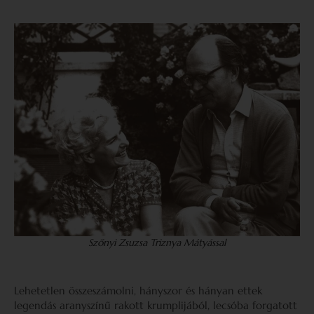
Szőnyi Zsuzsa Triznya Mátyással
Lehetetlen összeszámolni, hányszor és hányan ettek
legendás aranyszínű rakott krumplijából, lecsóba forgatott