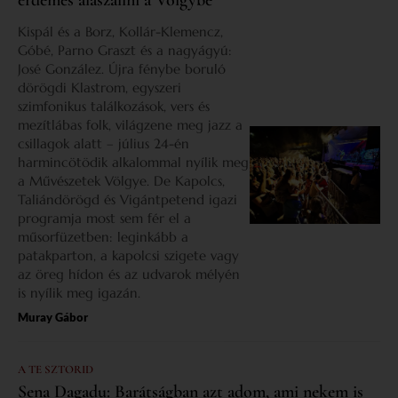
érdemes alászállni a Völgybe
Kispál és a Borz, Kollár-Klemencz,
Góbé, Parno Graszt és a nagyágyú:
José González. Újra fénybe boruló
dörögdi Klastrom, egyszeri
szimfonikus találkozások, vers és
mezítlábas folk, világzene meg jazz a
csillagok alatt – július 24-én
harmincötödik alkalommal nyílik meg
a Művészetek Völgye. De Kapolcs,
Taliándörögd és Vigántpetend igazi
programja most sem fér el a
műsorfüzetben: leginkább a
patakparton, a kapolcsi szigete vagy
az öreg hídon és az udvarok mélyén
is nyílik meg igazán.
Muray Gábor
A TE SZTORID
Sena Dagadu: Barátságban azt adom, ami nekem is