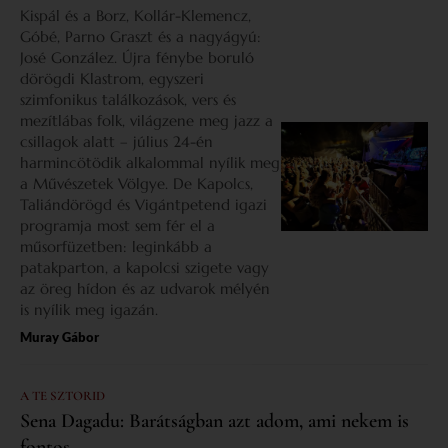
Kispál és a Borz, Kollár-Klemencz,
Góbé, Parno Graszt és a nagyágyú:
José González. Újra fénybe boruló
dörögdi Klastrom, egyszeri
szimfonikus találkozások, vers és
mezítlábas folk, világzene meg jazz a
csillagok alatt – július 24-én
harmincötödik alkalommal nyílik meg
a Művészetek Völgye. De Kapolcs,
Taliándörögd és Vigántpetend igazi
programja most sem fér el a
műsorfüzetben: leginkább a
patakparton, a kapolcsi szigete vagy
az öreg hídon és az udvarok mélyén
is nyílik meg igazán.
Muray Gábor
A TE SZTORID
Sena Dagadu: Barátságban azt adom, ami nekem is
fontos