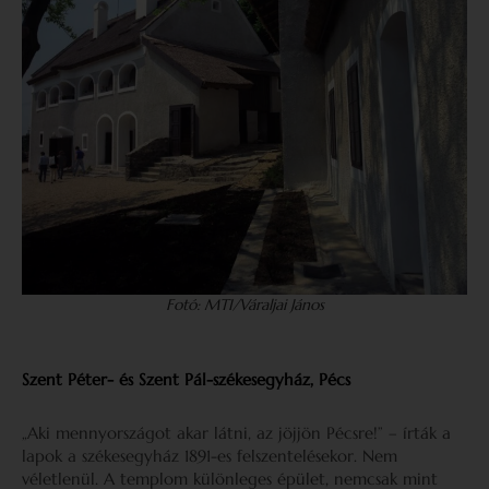
Fotó: MTI/Váraljai János
Szent Péter- és Szent Pál-székesegyház, Pécs
„Aki mennyországot akar látni, az jöjjön Pécsre!” – írták a
lapok a székesegyház 1891-es felszentelésekor. Nem
véletlenül. A templom különleges épület, nemcsak mint