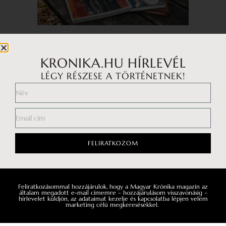
KRONIKA.HU HÍRLEVÉL
LÉGY RÉSZESE A TÖRTÉNETNEK!
LAPOZZ TOVÁBB!
FELIRATKOZOM
Feliratkozásommal hozzájárulok, hogy a Magyar Krónika magazin az
általam megadott e-mail címemre – hozzájárulásom visszavonásig –
hírlevelet küldjön, az adataimat kezelje és kapcsolatba lépjen velem
marketing célú megkeresésekkel.
A TE SZTORID
TÖRTÉNELEM