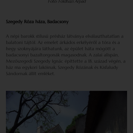
Fotó: Földházi Árpád
Szegedy Róza háza, Badacsony
A népi barokk stílusú présház látványa elválaszthatatlan a
balatoni tájtól. Az emelet árkádos erkélyéről a tóra és a
hegy szoknyájára láthatunk, az épület háta mögött a
badacsonyi bazaltorgonák magasodnak. A zalai alispán,
Mezőszegedi Szegedy Ignác építtette a 18. század végén, a
ház ma egykori lakóinak, Szegedy Rózának és Kisfaludy
Sándornak állít emléket.