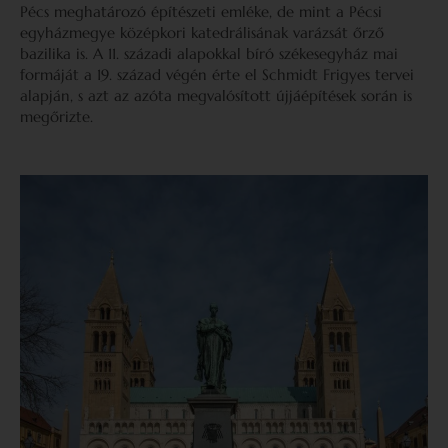
Pécs meghatározó építészeti emléke, de mint a Pécsi
egyházmegye középkori katedrálisának varázsát őrző
bazilika is. A 11. századi alapokkal bíró székesegyház mai
formáját a 19. század végén érte el Schmidt Frigyes tervei
alapján, s azt az azóta megvalósított újjáépítések során is
megőrizte.