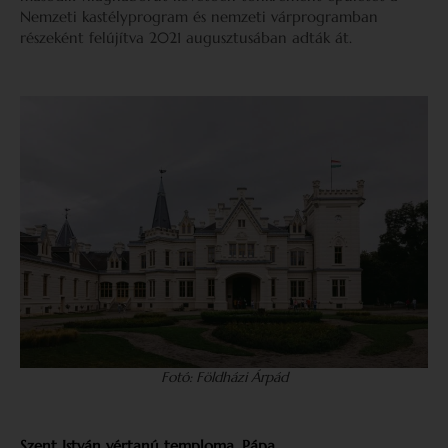
Nemzeti kastélyprogram és nemzeti várprogramban
részeként felújítva 2021 augusztusában adták át.
Fotó: Földházi Árpád
Szent István vértanú temploma, Pápa