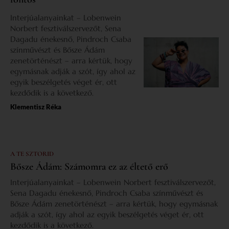
Interjúalanyainkat – Lobenwein
Norbert fesztiválszervezőt, Sena
Dagadu énekesnő, Pindroch Csaba
színművészt és Bősze Ádám
zenetörténészt – arra kértük, hogy
egymásnak adják a szót, így ahol az
egyik beszélgetés véget ér, ott
kezdődik is a következő.
Klementisz Réka
A TE SZTORID
Bősze Ádám: Számomra ez az éltető erő
Interjúalanyainkat – Lobenwein Norbert fesztiválszervezőt,
Sena Dagadu énekesnő, Pindroch Csaba színművészt és
Bősze Ádám zenetörténészt – arra kértük, hogy egymásnak
adják a szót, így ahol az egyik beszélgetés véget ér, ott
kezdődik is a következő.