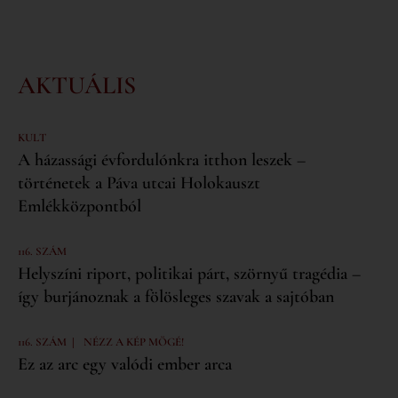
AKTUÁLIS
KULT
A házassági évfordulónkra itthon leszek –
történetek a Páva utcai Holokauszt
Emlékközpontból
116. SZÁM
Helyszíni riport, politikai párt, szörnyű tragédia –
így burjánoznak a fölösleges szavak a sajtóban
|
116. SZÁM
NÉZZ A KÉP MÖGÉ!
Ez az arc egy valódi ember arca