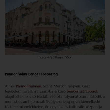
Fotó: MTI/Rosta Tibor
Pannonhalmi Bencés Főapátság
A mai
Pannonhalmán
, Szent Márton hegyén, Géza
fejedelem hívására hazánkba érkező
bencés szerzetesek
alapították az első iskolát. 996 óta folyamatosan működik a
monostor, ami nemcsak Magyarország egyik kiemelkedő
történelmi emlékhelye, de egyházi és kulturális központja