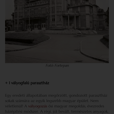
Fotó: Fortepan
+ 1 vályogfalú parasztház
Egy eredeti állapotában megőrzött, gondozott parasztház
sokak számára az egyik legszebb magyar épület. Nem
véletlenül! A
vályogozás
ősi magyar megoldás, évezredes
házépítési módszer. A régi, jól bevált, természetes anyagok,