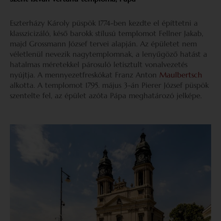
Eszterházy Károly püspök 1774-ben kezdte el építtetni a
klasszicizáló, késő barokk stílusú templomot Fellner Jakab,
majd Grossmann József tervei alapján. Az épületet nem
véletlenül nevezik nagytemplomnak, a lenyűgöző hatást a
hatalmas méretekkel párosuló letisztult vonalvezetés
nyújtja. A mennyezetfreskókat Franz Anton
Maulbertsch
alkotta. A templomot 1795. május 3-án Pierer József püspök
szentelte fel, az épület azóta Pápa meghatározó jelképe.