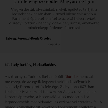
7 + 1 lenyűgöző épület Magyarországon
Megkérdeztük olvasóinkat, melyik épületet tartják a
legszebbnek hazánkban – tízből kilenc válaszadó a
Parlament épületét említette az első helyen. Most
összegyűjtöttünk néhány vidéki helyszínt is, amelyeket
mindenképp érdemes felkeresni.
Szöveg:
Ferenczi-Bónis Orsolya
2023.06.29.
Nádasdy-kastély, Nádasdladány
A soktornyos, Tudor-stílusban épült
főúri lak
nemcsak
meseszép, de az egyik leg­szerethetőbb kastélyunk is.
Nádasdy Ferenc gróf és felesége, Zichy Ilona 1873-ban
Linzbauer István, majd Hauszmann Alajos tervei alapján
kezdett építésébe; a historizáló külső mögött a kor
legmodernebb megoldásaival és eszközeivel szerelték fel. A
második világháborút követően tönkrement épületet a