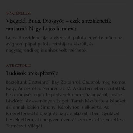
TÖRTÉNELEM
Visegrád, Buda, Diósgyőr – ezek a rezidenciák
mutatták Nagy Lajos hatalmát
Lajos fő rezidenciája, a visegrádi palota egyértelműen az
avignoni pápai palota mintájára készült, és
nagyságrendileg is ahhoz volt mérhető.
A TE SZTORID
Tudósok arcképfestője
Beszéltünk Einsteinről, Bay Zoltánról, Gaussról, még Nemes
Nagy Ágnesről is. Nemrég az MTA dísztermében mutatták
be a könyvét egyik legkedvesebb interjúalanyáról, Lovász
Lászlóról. Az eseményen Szigeti Tamás készítette a képeket,
aki annak idején Simonyi Károlyhoz is elkísérte. Az
ismeretterjesztő újságírás nagy alakjával, Staar Gyulával
beszélgettem, aki negyven éven át szerkesztette, vezette a
Természet Világát.