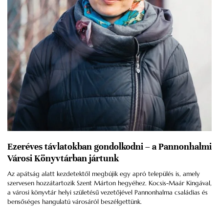
Ezeréves távlatokban gondolkodni – a Pannonhalmi
Városi Könyvtárban jártunk
Az apátság alatt kezdetektől megbújik egy apró település is, amely
szervesen hozzátartozik Szent Márton hegyéhez. Kocsis-Maár Kingával,
a városi könyvtár helyi születésű vezetőjével Pannonhalma családias és
bensőséges hangulatú városáról beszélgettünk.