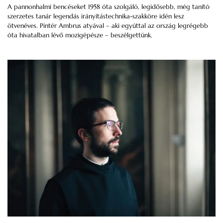
A pannonhalmi bencéseket 1958 óta szolgáló, legidősebb, még tanító
szerzetes tanár legendás irányítástechnika-szakköre idén lesz
ötvenéves. Pintér Ambrus atyával – aki egyúttal az ország legrégebb
óta hivatalban lévő mozigépésze – beszélgettünk.