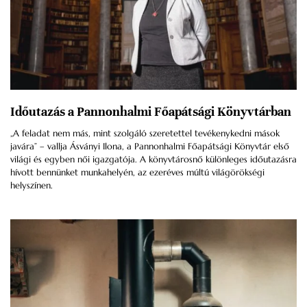
Időutazás a Pannonhalmi Főapátsági Könyvtárban
„A feladat nem más, mint szolgáló szeretettel tevékenykedni mások
javára” – vallja Ásványi Ilona, a Pannonhalmi Főapátsági Könyvtár első
világi és egyben női igazgatója. A könyvtárosnő különleges időutazásra
hívott bennünket munkahelyén, az ezeréves múltú világörökségi
helyszínen.