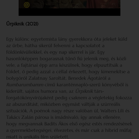
Űrpiknik (2021)
Egy különc egyetemista lány gyerekkora óta jeleket küld
az űrbe, hátha sikerül felvenni a kapcsolatot a
földönkívüliekkel, és egy nap sikerrel is jár. Egy
hasonlóképpen bogarasnak tűnő fiú jelenik meg, és közli
vele, a fajtársai épp arra készülnek, hogy elpusztítsák a
Földet, ő pedig azzal a céllal érkezett, hogy kimenekítse a
bolygóról Zalatnay Saroltát. Benedek Ágotáról a
Rumbarumbamm
című karanténnapló-szerű könyvéből is
kiderült, sajátos humora van, az
Űrpiknik
társ-
forgatókönyvírójaként pedig csaknem a végletekig fokozza
az abszurditást, miközben egymást váltják a szürreális
szituációk. A poénok nagy része valóban ül, Walters Lili és
Takács Zalán párosa is imádnivaló, így annak ellenére,
hogy megvannak Badits Ákos első egész estés rendezésének
a gyermekbetegségei, élvezetes, és már csak a hibrid műfaj
miatt is unikális film született.