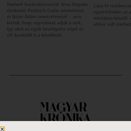
Norbert fesztiválszervezőt, Sena Dagadu
Lajos fő rezidenciá
énekesnő, Pindroch Csaba színművészt
egyértelműen az a
és Bősze Ádám zenetörténészt – arra
mintájára készült,
kértük, hogy egymásnak adják a szót,
ahhoz volt mérhet
így ahol az egyik beszélgetés véget ér,
ott kezdődik is a következő.