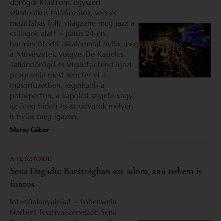
dörögdi Klastrom, egyszeri
szimfonikus találkozások, vers és
mezítlábas folk, világzene meg jazz a
csillagok alatt – július 24-én
harmincötödik alkalommal nyílik meg
a Művészetek Völgye. De Kapolcs,
Taliándörögd és Vigántpetend igazi
programja most sem fér el a
műsorfüzetben: leginkább a
patakparton, a kapolcsi szigete vagy
az öreg hídon és az udvarok mélyén
is nyílik meg igazán.
Muray Gábor
A TE SZTORID
Sena Dagadu: Barátságban azt adom, ami nekem is
fontos
Interjúalanyainkat – Lobenwein
Norbert fesztiválszervezőt, Sena