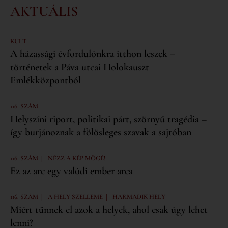
AKTUÁLIS
KULT
A házassági évfordulónkra itthon leszek –
történetek a Páva utcai Holokauszt
Emlékközpontból
116. SZÁM
Helyszíni riport, politikai párt, szörnyű tragédia –
így burjánoznak a fölösleges szavak a sajtóban
|
116. SZÁM
NÉZZ A KÉP MÖGÉ!
Ez az arc egy valódi ember arca
|
|
116. SZÁM
A HELY SZELLEME
HARMADIK HELY
Miért tűnnek el azok a helyek, ahol csak úgy lehet
lenni?