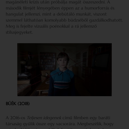
magánéleti krízis után próbálja magát összeszedni. A
második filmjét lényegében éppen az a humorforrás és
hangulat jellemzi, mint a debütáló munkát, viszont
szemmel láthatóan komolyabb büdzséből gazdálkodhatott.
Meg is fejelte vizuális poénokkal a rá jellemző
stílusjegyeket.
BÚÉK (2018)
A 2016-os
Teljesen idegenek
című filmben egy baráti
társaság gyűlik össze egy vacsorára. Megbeszélik, hogy