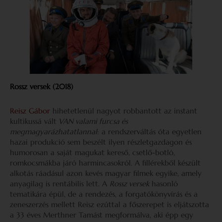
Rossz versek (2018)
Reisz Gábor
hihetetlenül nagyot robbantott az instant
kultikussá vált
VAN valami furcsa és
megmagyarázhatatlannal
: a rendszerváltás óta egyetlen
hazai produkció sem beszélt ilyen részletgazdagon és
humorosan a saját magukat kereső, csetlő-botló,
romkocsmákba járó harmincasokról. A fillérekből készült
alkotás ráadásul azon kevés magyar filmek egyike, amely
anyagilag is rentábilis lett. A
Rossz versek
hasonló
tematikára épül, de a rendezés, a forgatókönyvírás és a
zeneszerzés mellett Reisz ezúttal a főszerepet is eljátszotta
a 33 éves Merthner Tamást megformálva, aki épp egy