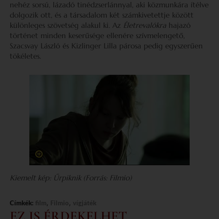
nehéz sorsú, lázadó tinédzserlánnyal, aki közmunkára ítélve
dolgozik ott, és a társadalom két számkivetettje között
különleges szövetség alakul ki. Az
Életrevalókra
hajazó
történet minden keserűsége ellenére szívmelengető,
Szacsvay László és Kizlinger Lilla párosa pedig egyszerűen
tökéletes.
Kiemelt kép: Űrpiknik (Forrás: Filmio)
,
,
Címkék:
film
Filmio
vígjáték
EZ IS ÉRDEKELHET