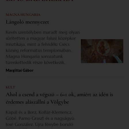
MAGNA HUNGARIA
Lángoló mennyezet
Kevés szentélyben maradt meg olyan
sűrítetten a magyar falusi középkor
misztikája, mint a felvidéki Csécs
község református templomában.
Magna Hungaria sorozatunk
tizenkettedik része következik.
Margittai Gábor
KULT
Ahol a csend a végszó – 6+1 ok, amiért az idén is
érdemes alászállni a Völgybe
Kispál és a Borz, Kollár-Klemencz,
Góbé, Parno Graszt és a nagyágyú:
José González. Újra fénybe boruló