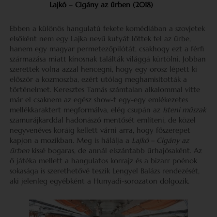
Lajkó – Cigány az űrben (2018)
Ebben a különös hangulatú fekete komédiában a szovjetek
elsőként nem egy Lajka nevű kutyát lőttek fel az űrbe,
hanem egy magyar permetezőpilótát, csakhogy ezt a férfi
származása miatt kínosnak találták világgá kürtölni. Jobban
szerettek volna azzal hencegni, hogy egy orosz lépett ki
először a kozmoszba, ezért utólag meghamisították a
történelmet. Keresztes Tamás számtalan alkalommal vitte
már el csaknem az egész show-t egy-egy emlékezetes
mellékkaraktert megformálva, elég csupán az
Isteni műszak
szamurájkarddal hadonászó mentősét említeni, de közel
negyvenéves koráig kellett várni arra, hogy főszerepet
kapjon a mozikban. Meg is hálálja a
Lajkó – Cigány az
űrben
kissé bogaras, de annál elszántabb űrhajósaként. Az
ő játéka mellett a hangulatos korrajz és a bizarr poénok
sokasága is szerethetővé teszik Lengyel Balázs rendezését,
aki jelenleg egyébként a Hunyadi-sorozaton dolgozik.