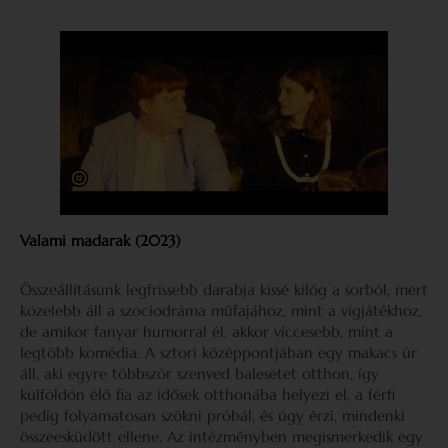
Valami madarak (2023)
Összeállításunk legfrissebb darabja kissé kilóg a sorból, mert
közelebb áll a szociodráma műfajához, mint a vígjátékhoz,
de amikor fanyar humorral él, akkor viccesebb, mint a
legtöbb komédia. A sztori középpontjában egy makacs úr
áll, aki egyre többször szenved balesetet otthon, így
külföldön élő fia az idősek otthonába helyezi el, a férfi
pedig folyamatosan szökni próbál, és úgy érzi, mindenki
összeesküdött ellene. Az intézményben megismerkedik egy