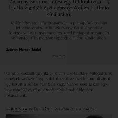
Zalatnay Saroltát keresi egy földönkívüli – 5
kiváló vígjáték őszi depresszió ellen a Filmio
kínálatából
Különleges szocializmusparódia, a párkapcsolatokban
jelentkező abszurditások és egy fiatal lány, aki a
földönkívüliek támadása ellen küzd Budapest utcáin. Öt
viszonylag friss magyar vígjáték a Filmio kínálatában.
Szöveg:
Német Dániel
2024.10.03.
Korábbi összeállításunkban olyan alkotásokból válogattunk,
amelyek valószínűleg csak fokozzák az őszi lehangoltságot,
így került a képbe Tarr Béla vagy Nemes Jeles László egy-
egy rendezése, most azonban vidámabb filmekre
fókuszálunk.