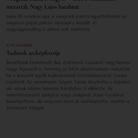
mutatták Nagy Lajos hatalmát
Lajos fő rezidenciája, a visegrádi palota egyértelműen az
avignoni pápai palota mintájára készült, és
nagyságrendileg is ahhoz volt mérhető.
A TE SZTORID
Tudósok arcképfestője
Beszéltünk Einsteinről, Bay Zoltánról, Gaussról, még Nemes
Nagy Ágnesről is. Nemrég az MTA dísztermében mutatták
be a könyvét egyik legkedvesebb interjúalanyáról, Lovász
Lászlóról. Az eseményen Szigeti Tamás készítette a képeket,
aki annak idején Simonyi Károlyhoz is elkísérte. Az
ismeretterjesztő újságírás nagy alakjával, Staar Gyulával
beszélgettem, aki negyven éven át szerkesztette, vezette a
Természet Világát.