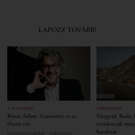
LAPOZZ TOVÁBB!
A TE SZTORID
TÖRTÉNELEM
Bősze Ádám: Számomra ez az
Visegrád, Buda, 
éltető erő
rezidenciák mut
hatalmát
Interjúalanyainkat – Lobenwein