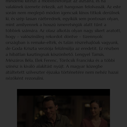
mindenki kiteszi a mobiltelefonját az asztalra, és ha
valakinek üzenete érkezik, azt hangosan felolvassák. Az este
során nem meglepő módon igencsak kínos titkok derülnek
ki, és szép lassan ráébrednek, egyikük sem pontosan olyan,
mint amilyennek a hosszú ismeretségük alatt tűnt a
többiek számára. Az olasz alkotás olyan nagy sikert aratott,
hogy – valószínűleg rekordot döntve – tizennyolc
országban is remake-elték, és talán részrehajlóak vagyunk,
de Goda Kriszta verziója felülmúlja az eredetit. Ez részben
a hibátlan kasztingnak köszönhető. Lengyel Tamás,
Mészáros Béla, Elek Ferenc, Törőcsik Franciska és a többi
színész is kiváló alakítást nyújt. A magyar közegbe
átültetett szilveszter éjszaka történetére nem nehéz hazai
nézőként rezonálni.