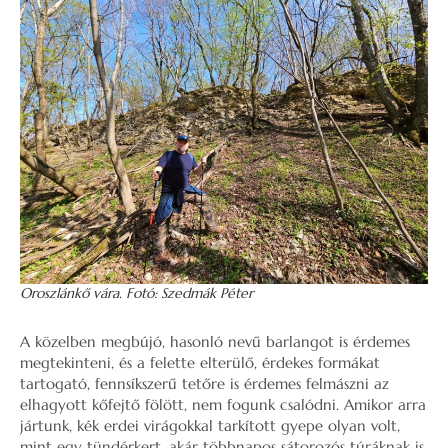
Oroszlánkő vára. Fotó: Szedmák Péter
A közelben megbújó, hasonló nevű barlangot is érdemes
megtekinteni, és a felette elterülő, érdekes formákat
tartogató, fennsíkszerű tetőre is érdemes felmászni az
elhagyott kőfejtő fölött, nem fogunk csalódni. Amikor arra
jártunk, kék erdei virágokkal tarkított gyepe olyan volt,
mint egy tündérkert, akár többnapos sátorozós túráknak is