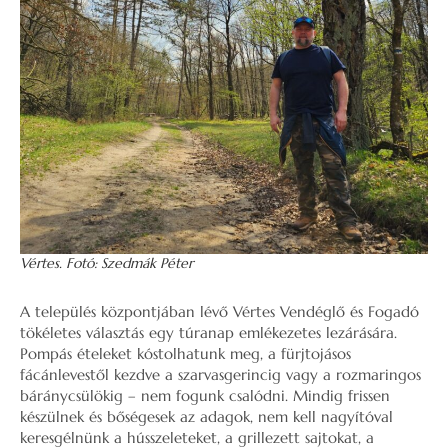
Vértes. Fotó: Szedmák Péter
A település központjában lévő Vértes Vendéglő és Fogadó
tökéletes választás egy túranap emlékezetes lezárására.
Pompás ételeket kóstolhatunk meg, a fürjtojásos
fácánlevestől kezdve a szarvasgerincig vagy a rozmaringos
báránycsülökig – nem fogunk csalódni. Mindig frissen
készülnek és bőségesek az adagok, nem kell nagyítóval
keresgélnünk a hússzeleteket, a grillezett sajtokat, a