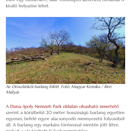
kiváló helyszíne lehet.
Az Oroszlánkői-barlang fölött. Fotó: Magyar Krónika / Bíró
Mátyás
A
Duna–Ipoly Nemzeti Park oldalán olvasható ismertető
szerint a körülbelül 20 méter hosszúságú barlang egyetlen
egyenes, befelé egyre alacsonyodó mennyezetű folyosóból
áll. A barlang egy markáns törésvonal mentén jött létre,
melyet a víz tágított ki barlangméretűre.