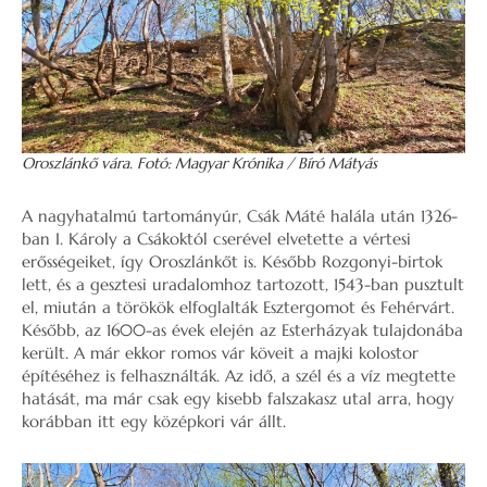
Oroszlánkő vára. Fotó: Magyar Krónika / Bíró Mátyás
A nagyhatalmú tartományúr, Csák Máté halála után 1326-
ban I. Károly a Csákoktól cserével elvetette a vértesi
erősségeiket, így Oroszlánkőt is. Később Rozgonyi-birtok
lett, és a gesztesi uradalomhoz tartozott, 1543-ban pusztult
el, miután a törökök elfoglalták Esztergomot és Fehérvárt.
Később, az 1600-as évek elején az Esterházyak tulajdonába
került. A már ekkor romos vár köveit a majki kolostor
építéséhez is felhasználták. Az idő, a szél és a víz megtette
hatását, ma már csak egy kisebb falszakasz utal arra, hogy
korábban itt egy középkori vár állt.