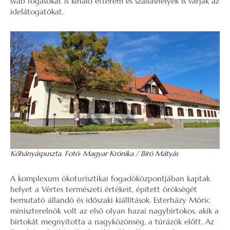
sváb fogásokat is kínáló étterem és szálláshelyek is várják az
idelátogatókat.
Kőhányáspuszta. Fotó: Magyar Krónika / Bíró Mátyás
A komplexum ökoturisztikai fogadóközpontjában kaptak
helyet a Vértes természeti értékeit, épített örökségét
bemutató állandó és időszaki kiállítások. Esterházy Móric
miniszterelnök volt az első olyan hazai nagybirtokos, akik a
birtokát megnyitotta a nagyközönség, a túrázók előtt. Az