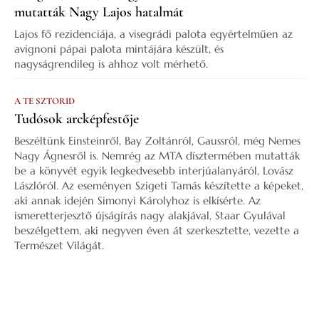
mutatták Nagy Lajos hatalmát
Lajos fő rezidenciája, a visegrádi palota egyértelműen az
avignoni pápai palota mintájára készült, és
nagyságrendileg is ahhoz volt mérhető.
A TE SZTORID
Tudósok arcképfestője
Beszéltünk Einsteinről, Bay Zoltánról, Gaussról, még Nemes
Nagy Ágnesről is. Nemrég az MTA dísztermében mutatták
be a könyvét egyik legkedvesebb interjúalanyáról, Lovász
Lászlóról. Az eseményen Szigeti Tamás készítette a képeket,
aki annak idején Simonyi Károlyhoz is elkísérte. Az
ismeretterjesztő újságírás nagy alakjával, Staar Gyulával
beszélgettem, aki negyven éven át szerkesztette, vezette a
Természet Világát.