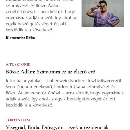
színművészt és Bősze Ádám
zenetörténészt – arra kértük, hogy
egymásnak adják a szót, így ahol az
egyik beszélgetés véget ér, ott
kezdődik is a következő.
Klementisz Réka
A TE SZTORID
Bősze Ádám: Számomra ez az éltető erő
Interjúalanyainkat – Lobenwein Norbert fesztiválszervezőt,
Sena Dagadu énekesnő, Pindroch Csaba színművészt és
Bősze Ádám zenetörténészt – arra kértük, hogy egymásnak
adják a szót, így ahol az egyik beszélgetés véget ér, ott
kezdődik is a következő.
TÖRTÉNELEM
Visegrád, Buda, Diósgyőr – ezek a rezidenciák