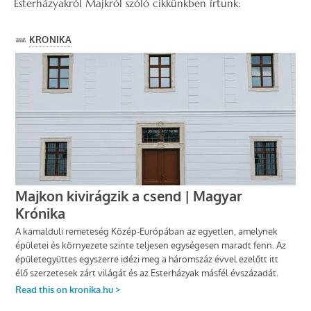
Esterházyakról Majkról szóló cikkünkben írtunk: