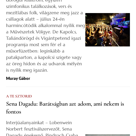
szimfonikus találkozások, vers és
mezítlábas folk, világzene meg jazz a
csillagok alatt – július 24-én
harmincötödik alkalommal nyílik meg
a Művészetek Völgye. De Kapolcs,
Taliándörögd és Vigántpetend igazi
programja most sem fér el a
műsorfüzetben: leginkább a
patakparton, a kapolcsi szigete vagy
az öreg hídon és az udvarok mélyén
is nyílik meg igazán.
Muray Gábor
A TE SZTORID
Sena Dagadu: Barátságban azt adom, ami nekem is
fontos
Interjúalanyainkat – Lobenwein
Norbert fesztiválszervezőt, Sena
Dagadu énekesnő, Pindroch Csaba