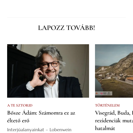
LAPOZZ TOVÁBB!
A TE SZTORID
TÖRTÉNELEM
Bősze Ádám: Számomra ez az
Visegrád, Buda, 
éltető erő
rezidenciák mut
hatalmát
Interjúalanyainkat – Lobenwein