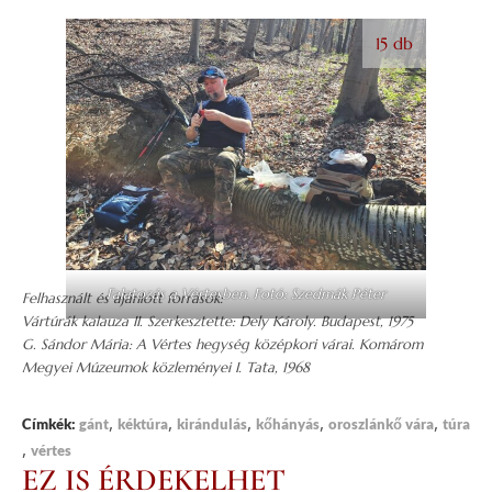
15 db
Falatozás a Vértesben. Fotó: Szedmák Péter
Felhasznált és ajánlott források:
Vártúrák kalauza II. Szerkesztette: Dely Károly. Budapest, 1975
G. Sándor Mária: A Vértes hegység középkori várai. Komárom
Megyei Múzeumok közleményei I. Tata, 1968
,
,
,
,
,
Címkék:
gánt
kéktúra
kirándulás
kőhányás
oroszlánkő vára
túra
,
vértes
EZ IS ÉRDEKELHET