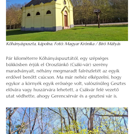
Kőhányáspuszta, kápolna. Fotó: Magyar Krónika / Bíró Mátyás
Pár kilométerre Kőhányáspusztától, egy szépséges
bükkösben érjük el Oroszlánkő (Csáki-vár) szerény
maradványait, néhány megmaradt falrészletét az egyik
erdővel benőtt csúcson. Ma már nehéz elképzelni, hogy
egykor a környék egyik erőssége volt, valószínűleg Gesztes
elővára vagy huszárvára lehetett, a Csákvár felé vezető
utat védhette, ahogy Gerencsérvár és a gesztesi vár is.