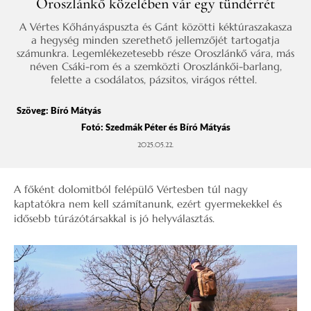
Oroszlánkő közelében vár egy tündérrét
A Vértes Kőhányáspuszta és Gánt közötti kéktúraszakasza
a hegység minden szerethető jellemzőjét tartogatja
számunkra. Legemlékezetesebb része Oroszlánkő vára, más
néven Csáki-rom és a szemközti Oroszlánkői-barlang,
felette a csodálatos, pázsitos, virágos réttel.
Szöveg:
Bíró Mátyás
Fotó: Szedmák Péter és Bíró Mátyás
2025.05.22.
A főként dolomitból felépülő Vértesben túl nagy
kaptatókra nem kell számítanunk, ezért gyermekekkel és
idősebb túrázótársakkal is jó helyválasztás.