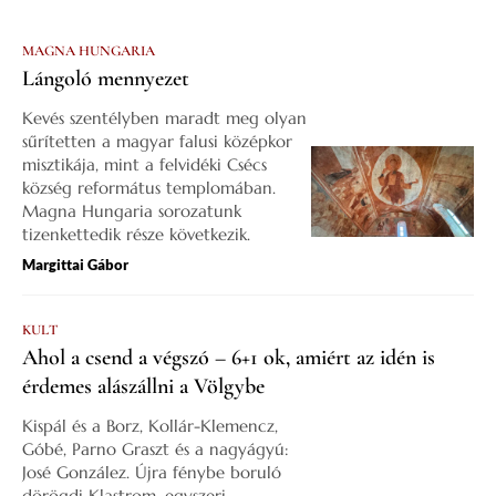
MAGNA HUNGARIA
Lángoló mennyezet
Kevés szentélyben maradt meg olyan
sűrítetten a magyar falusi középkor
misztikája, mint a felvidéki Csécs
község református templomában.
Magna Hungaria sorozatunk
tizenkettedik része következik.
Margittai Gábor
KULT
Ahol a csend a végszó – 6+1 ok, amiért az idén is
érdemes alászállni a Völgybe
Kispál és a Borz, Kollár-Klemencz,
Góbé, Parno Graszt és a nagyágyú:
José González. Újra fénybe boruló
dörögdi Klastrom, egyszeri