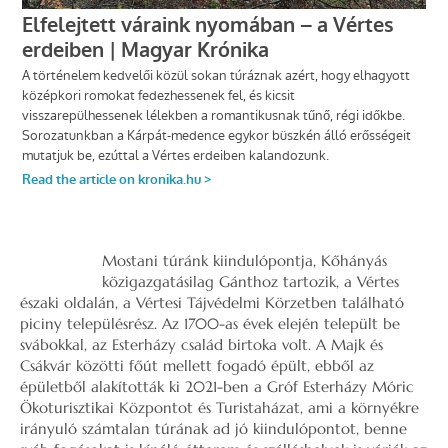
Mostani túránk kiindulópontja, Kőhányás
közigazgatásilag Gánthoz tartozik, a Vértes
északi oldalán, a Vértesi Tájvédelmi Körzetben található
piciny településrész. Az 1700-as évek elején települt be
svábokkal, az Esterházy család birtoka volt. A Majk és
Csákvár közötti főút mellett fogadó épült, ebből az
épületből alakították ki 2021-ben a Gróf Esterházy Móric
Ökoturisztikai Központot és Turistaházat, ami a környékre
irányuló számtalan túrának ad jó kiindulópontot, benne