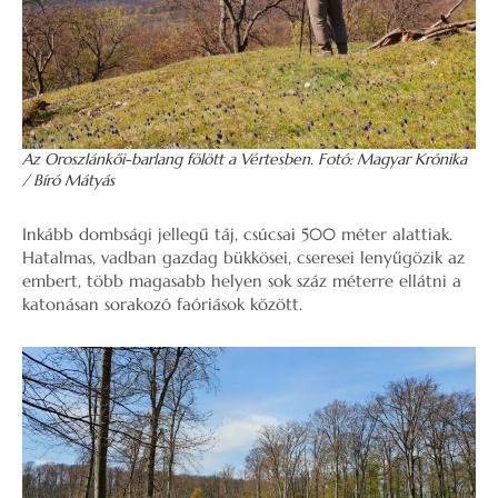
Az Oroszlánkői-barlang fölött a Vértesben. Fotó: Magyar Krónika
/ Bíró Mátyás
Inkább dombsági jellegű táj, csúcsai 500 méter alattiak.
Hatalmas, vadban gazdag bükkösei, cseresei lenyűgözik az
embert, több magasabb helyen sok száz méterre ellátni a
katonásan sorakozó faóriások között.