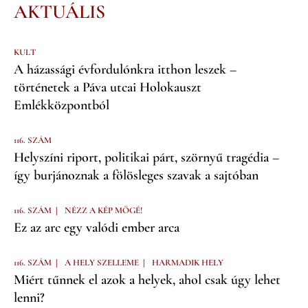
AKTUÁLIS
KULT
A házassági évfordulónkra itthon leszek –
történetek a Páva utcai Holokauszt
Emlékközpontból
116. SZÁM
Helyszíni riport, politikai párt, szörnyű tragédia –
így burjánoznak a fölösleges szavak a sajtóban
|
116. SZÁM
NÉZZ A KÉP MÖGÉ!
Ez az arc egy valódi ember arca
|
|
116. SZÁM
A HELY SZELLEME
HARMADIK HELY
Miért tűnnek el azok a helyek, ahol csak úgy lehet
lenni?