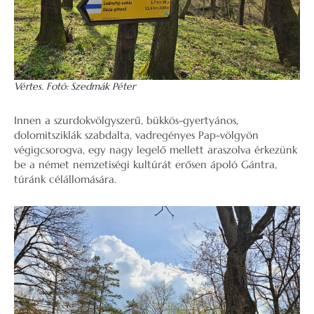
Vértes. Fotó: Szedmák Péter
Innen a szurdokvölgyszerű, bükkös-gyertyános,
dolomitsziklák szabdalta, vadregényes Pap-völgyön
végigcsorogva, egy nagy legelő mellett araszolva érkezünk
be a német nemzetiségi kultúrát erősen ápoló Gántra,
túránk célállomására.