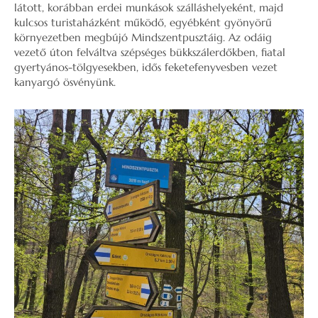
látott, korábban erdei munkások szálláshelyeként, majd
kulcsos turistaházként működő, egyébként gyönyörű
környezetben megbújó Mindszentpusztáig. Az odáig
vezető úton felváltva szépséges bükkszálerdőkben, fiatal
gyertyános-tölgyesekben, idős feketefenyvesben vezet
kanyargó ösvényünk.