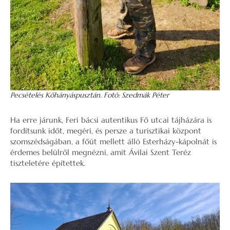
Pecsételés Kőhányáspusztán. Fotó: Szedmák Péter
Ha erre járunk, Feri bácsi autentikus Fő utcai tájházára is
fordítsunk időt, megéri, és persze a turisztikai központ
szomszédságában, a főút mellett álló Esterházy-kápolnát is
érdemes belülről megnézni, amit Ávilai Szent Teréz
tiszteletére építettek.