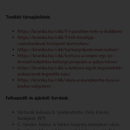
További túraajánlóink:
https://kronika.hu/cikk/5-1-paratlan-hely-a-bukkben/
https://kronika.hu/cikk/5-teli-turatipp-
csaladosoknak-budapest-kornyeken/
https://kronika.hu/cikk/barlangoljunk-marciusban/
https://kronika.hu/cikk/kortura-a-vegen-egy-jo-
levessel-tokeletes-hetvegi-program-a-galya-teton/
https://kronika.hu/cikk/a-kektura-egyik-legrovidebb-
szakaszanak-legszebb-taja/
https://kronika.hu/cikk/vissza-a-kozepkorba-tura-a-
bodva-volgyben/
Felhasznált és ajánlott források:
Vártúrák kalauza II. Szerkesztette: Dely Károly.
Budapest, 1975
G. Sándor Mária: A Vértes hegység középkori várai.