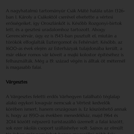
A nagyhatalmú tartományúr Csák Máté halála után 1326-
ban I. Károly a Csákoktól cserével elvetette a vértesi
erősségeiket, így Oroszlánkőt is. Később Rozgonyi-birtok
lett, és a gesztesi uradalomhoz tartozott. Ahogy
Gerencsérvár, úgy ez is 1543-ban pusztult el, miután a
törökök elfoglalták Esztergomot és Fehérvárt. Később, az
1600-as évek elején az Esterházyak tulajdonába került, a
már ekkor romos vár köveit a majki kolostor építéséhez is
felhasználták. Még a 19. század végén is álltak öt méternél
is magasabb falai.
Várgesztes
A Várgesztes feletti erdős Várhegyen található téglalap
alakú egykori lovagvár nemcsak a Vértest kedvelők
körében ismert, hanem országosan is. Ez köszönhető annak
is, hogy az 1930-as években menedékház, majd 1964 és
2014 között népszerű turistaszálló üzemelt a falai között,
sok ezer iskolás csoport szálláshelye volt. Sajnos az elmúlt