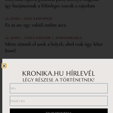
így burjánoznak a fölösleges szavak a sajtóban
|
116. SZÁM
NÉZZ A KÉP MÖGÉ!
Ez az arc egy valódi ember arca
|
|
116. SZÁM
A HELY SZELLEME
HARMADIK HELY
Miért tűnnek el azok a helyek, ahol csak úgy lehet
lenni?
KRONIKA.HU HÍRLEVÉL
Iratkozz fel a hírlevelünkre!
LÉGY RÉSZESE A TÖRTÉNETNEK!
Feliratkozás
Elfogadom az
adatvédelmi nyilatkozatot.