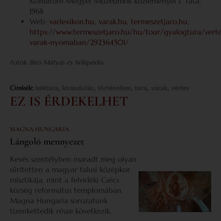
Komárom Megyei Múzeumok közleményei I. Tata,
1968
Web:
varlexikon.hu
;
varak.hu
,
termeszetjaro.hu
,
https://www.termeszetjaro.hu/hu/tour/gyalogtura/verte
varak-nyomaban/292364501/
Fotók: Bíró Mátyás és Wikipédia
,
,
,
,
,
Címkék:
kéktúra
kirándulás
történelem
túra
várak
vértes
EZ IS ÉRDEKELHET
MAGNA HUNGARIA
Lángoló mennyezet
Kevés szentélyben maradt meg olyan
sűrítetten a magyar falusi középkor
misztikája, mint a felvidéki Csécs
község református templomában.
Magna Hungaria sorozatunk
tizenkettedik része következik.