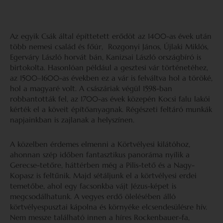
Az egyik Csák által építtetett erődöt az 1400-as évek után
több nemesi család és főúr, Rozgonyi János, Újlaki Miklós,
Egerváry László horvát bán, Kanizsai László országbíró is
birtokolta. Hasonlóan például a gesztesi vár történetéhez,
az 1500–1600-as években ez a vár is felváltva hol a töröké,
hol a magyaré volt. A császáriak végül 1598-ban
robbantották fel, az 1700-as évek közepén Kocsi falu lakói
kérték el a köveit építőanyagnak. Régészeti feltáró munkák
napjainkban is zajlanak a helyszínen.
A közelben érdemes elmenni a Körtvélyesi kilátóhoz,
ahonnan szép időben fantasztikus panoráma nyílik a
Gerecse-tetőre, háttérben még a Pilis-tető és a Nagy-
Kopasz is feltűnik. Majd sétáljunk el a körtvélyesi erdei
temetőbe, ahol egy facsonkba vájt Jézus-képet is
megcsodálhatunk. A vegyes erdő ölelésében álló
körtvélyespusztai kápolna és környéke elcsendesülésre hív.
Nem messze található innen a híres Rockenbauer-fa,