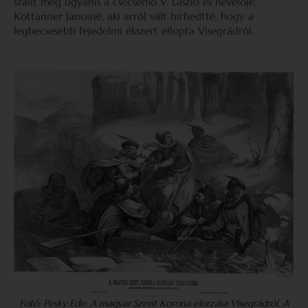
szállt meg ugyanis a csecsemő V. László és nevelője,
Kottanner Jánosné, aki arról vált hírhedtté, hogy a
legbecsesebb fejedelmi ékszert ellopta Visegrádról.
Fotó: Pesky Ede: A magyar Szent Korona elorzása Visegrádról. A