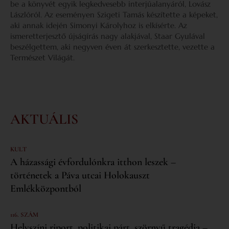
be a könyvét egyik legkedvesebb interjúalanyáról, Lovász
Lászlóról. Az eseményen Szigeti Tamás készítette a képeket,
aki annak idején Simonyi Károlyhoz is elkísérte. Az
ismeretterjesztő újságírás nagy alakjával, Staar Gyulával
beszélgettem, aki negyven éven át szerkesztette, vezette a
Természet Világát.
AKTUÁLIS
KULT
A házassági évfordulónkra itthon leszek –
történetek a Páva utcai Holokauszt
Emlékközpontból
116. SZÁM
Helyszíni riport, politikai párt, szörnyű tragédia –