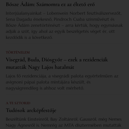
Bősze Ádám: Számomra ez az éltető erő
Interjúalanyainkat – Lobenwein Norbert fesztiválszervezőt,
Sena Dagadu énekesnő, Pindroch Csaba színművészt és
Bősze Ádám zenetörténészt – arra kértük, hogy egymásnak
adják a szót, így ahol az egyik beszélgetés véget ér, ott
kezdődik is a következő.
TÖRTÉNELEM
Visegrád, Buda, Diósgyőr – ezek a rezidenciák
mutatták Nagy Lajos hatalmát
Lajos fő rezidenciája, a visegrádi palota egyértelműen az
avignoni pápai palota mintájára készült, és
nagyságrendileg is ahhoz volt mérhető.
A TE SZTORID
Tudósok arcképfestője
Beszéltünk Einsteinről, Bay Zoltánról, Gaussról, még Nemes
Nagy Ágnesről is. Nemrég az MTA dísztermében mutatták