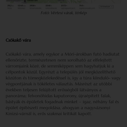
Fotó: Vértesi várak, térkép
Csókakő vára
Csókakő vára, amely egykor a Móri-árokban futó hadiutat
ellenőrizte, természetesen nem sorolható az elfelejtett
várromjaink közé, de semmiképpen sem hagyhatjuk ki a
célpontok közül. Egyrészt a település jól megközelíthető
közúton és tömegközlekedéssel is, így a túra kiinduló- vagy
végpontjának is tökéletes választás. Másrészt az utóbbi
években teljesen felújított erősségből látványos a
panoráma; felvonóhidas kaputorony, újraépített falak,
bástyák és épületek fogadnak minket – igaz, néhány fal és
épület építészeti megoldása, ahogyan a nagyvázsonyi
Kinizsi-várnál is, erős szakmai kritikát kapott.