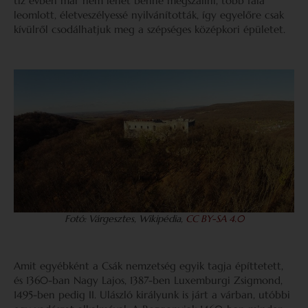
tíz évben már nem lehet benne megszállni, több fala
leomlott, életveszélyessé nyilvánították, így egyelőre csak
kívülről csodálhatjuk meg a szépséges középkori épületet.
Fotó: Várgesztes, Wikipédia,
CC BY-SA 4.0
Amit egyébként a Csák nemzetség egyik tagja építtetett,
és 1360-ban Nagy Lajos, 1387-ben Luxemburgi Zsigmond,
1495-ben pedig II. Ulászló királyunk is járt a várban, utóbbi