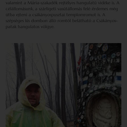
valamint a Mária-szakadék rejtélyes hangulatú vidéke is. A
célállomásunk, a szárligeti vasútállomás felé érdemes még
útba ejteni a csákányospusztai templomromot is. A
szépséges kis dombon álló romtól belátható a Csákányos-
patak hangulatos völgye.