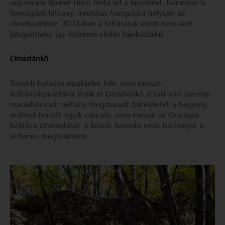
ugyancsak Rómer Flóris hívta fel a figyelmet. Romosan is
lenyűgöző látvány, misztikus hangulatú helyszín az
elmélyüléshez. 2023-ban a feltárások miatt nem volt
látogatható, így érdemes előtte tájékozódni.
Oroszlánkő
Tovább haladva északkelet felé, nem messze
Kőhányáspusztától érjük el Oroszlánkő (Csáki-vár) szerény
maradványait, néhány megmaradt falrészletét a hegység
erdővel benőtt egyik csúcsán, nem messze az Országos
Kéktúra útvonalától. A közeli, hasonló nevű barlangot is
érdemes megtekinteni.