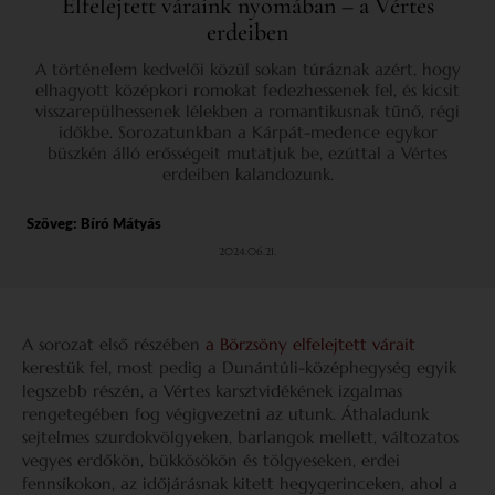
Elfelejtett váraink nyomában – a Vértes
erdeiben
A történelem kedvelői közül sokan túráznak azért, hogy
elhagyott középkori romokat fedezhessenek fel, és kicsit
visszarepülhessenek lélekben a romantikusnak tűnő, régi
időkbe. Sorozatunkban a Kárpát-medence egykor
büszkén álló erősségeit mutatjuk be, ezúttal a Vértes
erdeiben kalandozunk.
Szöveg:
Bíró Mátyás
2024.06.21.
A sorozat első részében
a Börzsöny elfelejtett várait
kerestük fel, most pedig a Dunántúli-középhegység egyik
legszebb részén, a Vértes karsztvidékének izgalmas
rengetegében fog végigvezetni az utunk. Áthaladunk
sejtelmes szurdokvölgyeken, barlangok mellett, változatos
vegyes erdőkön, bükkösökön és tölgyeseken, erdei
fennsíkokon, az időjárásnak kitett hegygerinceken, ahol a