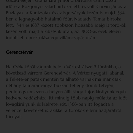
század elején. Utána királyi honorbirtokká vált, hosszú
időre a Rozgonyi család birtoka lett, és volt Corvin János, a
Buzlayak, a Kanizsaiak és az Egerváryak kezén is, majd 1534-
ben a legnagyobb hatalmú főúr, Nádasdy Tamás birtoka
lett. 1544 és 1687 között többször, hosszabb ideig is törökök
kezén volt, majd a kiűzésük után, az 1800-as évek elején
indult el a pusztulása egy villámcsapás után.
Gerencsérvár
Ha Csókakőről vágunk bele a Vértest átszelő túránkba, a
következő várrom Gerencsérvár. A Vértes nyugati lábánál,
a Fekete-ér patak mentén található várnak ma már csak
néhány falmaradványa bukkan fel egy domb tetején,
pedig egykor ezen a helyen állt Nagy Lajos királyunk egyik
kedvenc vadászháza. Itt mindig több napig múlatta az időt
lovagkirályunk és kísérete, sőt, 1366-ban itt fogadta a
velencei követeket is, akikkel a törökök elleni hadjáratról
tárgyalt.