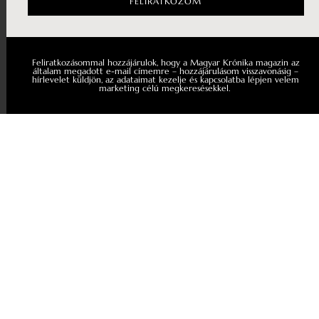
FELIRATKOZOM
Feliratkozásommal hozzájárulok, hogy a Magyar Krónika magazin az
általam megadott e-mail címemre – hozzájárulásom visszavonásig –
hírlevelet küldjön, az adataimat kezelje és kapcsolatba lépjen velem
marketing célú megkeresésekkel.
LAPOZZ TOVÁBB!