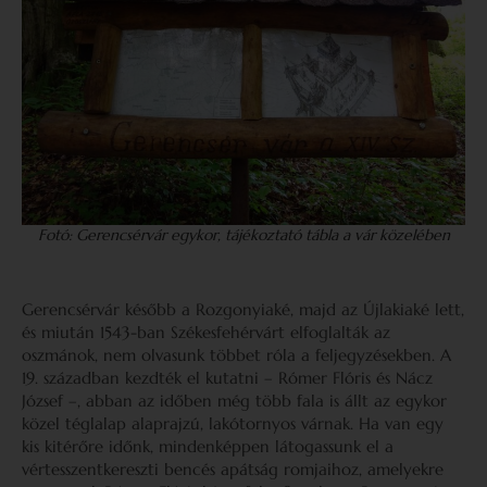
Fotó: Gerencsérvár egykor, tájékoztató tábla a vár közelében
Gerencsérvár később a Rozgonyiaké, majd az Újlakiaké lett,
és miután 1543-ban Székesfehérvárt elfoglalták az
oszmánok, nem olvasunk többet róla a feljegyzésekben. A
19. században kezdték el kutatni – Rómer Flóris és Nácz
József –, abban az időben még több fala is állt az egykor
közel téglalap alaprajzú, lakótornyos várnak. Ha van egy
kis kitérőre időnk, mindenképpen látogassunk el a
vértesszentkereszti bencés apátság romjaihoz, amelyekre