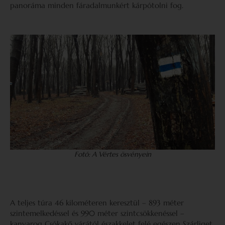
panoráma minden fáradalmunkért kárpótolni fog.
Fotó: A Vértes ösvényein
A teljes túra 46 kilométeren keresztül – 893 méter
szintemelkedéssel és 990 méter szintcsökkenéssel –
kanyarog Csókakő várától északkelet felé egészen Szárliget