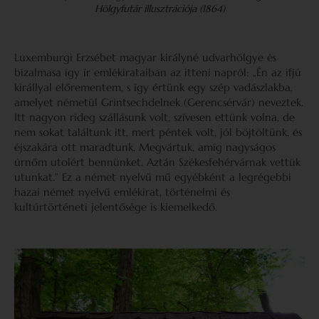
Hölgyfutár illusztrációja (1864)
Luxemburgi Erzsébet magyar királyné udvarhölgye és
bizalmasa így ír emlékirataiban az itteni napról: „Én az ifjú
királlyal előrementem, s így értünk egy szép vadászlakba,
amelyet németül Grintsechdelnek (Gerencsérvár) neveztek.
Itt nagyon rideg szállásunk volt, szívesen ettünk volna, de
nem sokat találtunk itt, mert péntek volt, jól böjtöltünk, és
éjszakára ott maradtunk. Megvártuk, amíg nagyságos
úrnőm utolért bennünket. Aztán Székesfehérvárnak vettük
utunkat.” Ez a német nyelvű mű egyébként a legrégebbi
hazai német nyelvű emlékirat, történelmi és
kultúrtörténeti jelentősége is kiemelkedő.