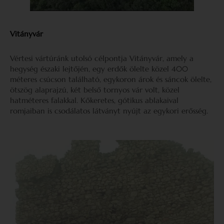
Vitányvár
Vértesi vártúránk utolsó célpontja Vitányvár, amely a
hegység északi lejtőjén, egy erdők ölelte közel 400
méteres csúcson található, egykoron árok és sáncok ölelte,
ötszög alaprajzú, két belső tornyos vár volt, közel
hatméteres falakkal. Kőkeretes, gótikus ablakaival
romjaiban is csodálatos látványt nyújt az egykori erősség.