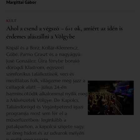
Margittai Gábor
KULT
Ahol a csend a végszó – 6+1 ok, amiért az idén is
érdemes alászállni a Völgybe
Kispál és a Borz, Kollár-Klemencz,
Góbé, Parno Graszt és a nagyágyú:
José González. Újra fénybe boruló
dörögdi Klastrom, egyszeri
szimfonikus találkozások, vers és
mezítlábas folk, világzene meg jazz a
csillagok alatt – július 24-én
harmincötödik alkalommal nyílik meg
a Művészetek Völgye. De Kapolcs,
Taliándörögd és Vigántpetend igazi
programja most sem fér el a
műsorfüzetben: leginkább a
patakparton, a kapolcsi szigete vagy
az öreg hídon és az udvarok mélyén
is nyílik meg igazán.