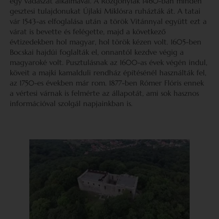
egy vadászat alkalmával. A Rozgonyiak 1460-ban minden
gesztesi tulajdonukat Újlaki Miklósra ruházták át. A tatai
vár 1543-as elfoglalása után a török Vitánnyal együtt ezt a
várat is bevette és felégette, majd a következő
évtizedekben hol magyar, hol török kézen volt. 1605-ben
Bocskai hajdúi foglalták el, onnantól kezdve végig a
magyaroké volt. Pusztulásnak az 1600-as évek végén indul,
köveit a majki kamalduli rendház építésénél használták fel,
az 1750-es években már rom. 1877-ben Rómer Flóris ennek
a vértesi várnak is felmérte az állapotát, ami sok hasznos
információval szolgál napjainkban is.