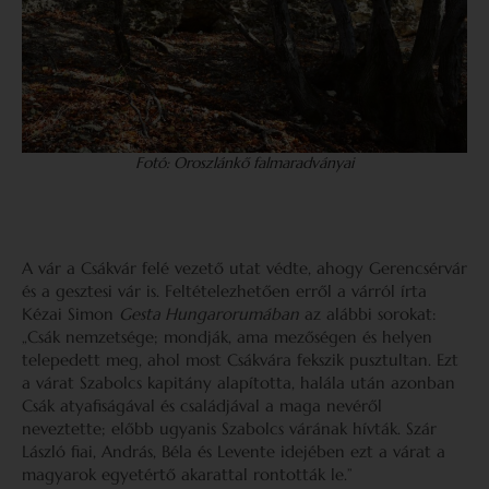
Fotó: Oroszlánkő falmaradványai
A vár a Csákvár felé vezető utat védte, ahogy Gerencsérvár
és a gesztesi vár is. Feltételezhetően erről a várról írta
Kézai Simon
Gesta Hungarorumában
az alábbi sorokat:
„Csák nemzetsége; mondják, ama mezőségen és helyen
telepedett meg, ahol most Csákvára fekszik pusztultan. Ezt
a várat Szabolcs kapitány alapította, halála után azonban
Csák atyafiságával és családjával a maga nevéről
neveztette; előbb ugyanis Szabolcs várának hívták. Szár
László fiai, András, Béla és Levente idejében ezt a várat a
magyarok egyetértő akarattal rontották le.”