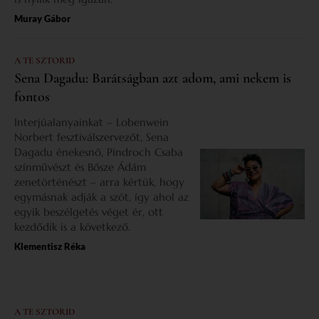
Muray Gábor
A TE SZTORID
Sena Dagadu: Barátságban azt adom, ami nekem is
fontos
Interjúalanyainkat – Lobenwein
Norbert fesztiválszervezőt, Sena
Dagadu énekesnő, Pindroch Csaba
színművészt és Bősze Ádám
zenetörténészt – arra kértük, hogy
egymásnak adják a szót, így ahol az
egyik beszélgetés véget ér, ott
kezdődik is a következő.
Klementisz Réka
A TE SZTORID