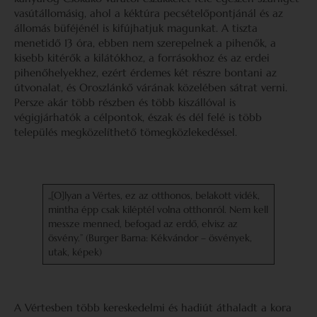
vasútállomásig, ahol a kéktúra pecsételőpontjánál és az
állomás büféjénél is kifújhatjuk magunkat. A tiszta
menetidő 13 óra, ebben nem szerepelnek a pihenők, a
kisebb kitérők a kilátókhoz, a forrásokhoz és az erdei
pihenőhelyekhez, ezért érdemes két részre bontani az
útvonalat, és Oroszlánkő várának közelében sátrat verni.
Persze akár több részben és több kiszállóval is
végigjárhatók a célpontok, észak és dél felé is több
település megközelíthető tömegközlekedéssel.
„[O]lyan a Vértes, ez az otthonos, belakott vidék,
mintha épp csak kiléptél volna otthonról. Nem kell
messze menned, befogad az erdő, elvisz az
ösvény.” (Burger Barna:
Kékvándor – ösvények,
utak, képek)
A Vértesben több kereskedelmi és hadiút áthaladt a kora