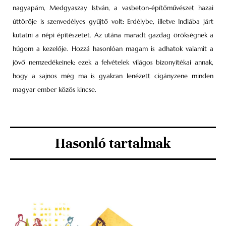
nagyapám, Medgyaszay István, a vasbeton-építőművészet hazai
úttörője is szenvedélyes gyűjtő volt: Erdélybe, illetve Indiába járt
kutatni a népi építészetet. Az utána maradt gazdag örökségnek a
húgom a kezelője. Hozzá hasonlóan magam is adhatok valamit a
jövő nemzedékeinek: ezek a felvételek világos bizonyítékai annak,
hogy a sajnos még ma is gyakran lenézett cigányzene minden
magyar ember közös kincse.
Hasonló tartalmak