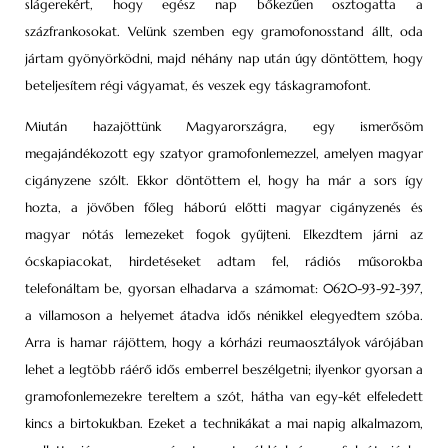
slágerekért, hogy egész nap bőkezűen osztogatta a
százfrankosokat. Velünk szemben egy gramofonosstand állt, oda
jártam gyönyörködni, majd néhány nap után úgy döntöttem, hogy
beteljesítem régi vágyamat, és veszek egy táskagramofont.
Miután hazajöttünk Magyarországra, egy ismerősöm
megajándékozott egy szatyor gramofonlemezzel, amelyen magyar
cigányzene szólt. Ekkor döntöttem el, hogy ha már a sors így
hozta, a jövőben főleg háború előtti magyar cigányzenés és
magyar nótás lemezeket fogok gyűjteni. Elkezdtem járni az
ócskapiacokat, hirdetéseket adtam fel, rádiós műsorokba
telefonáltam be, gyorsan elhadarva a számomat: 0620-93-92-397,
a villamoson a helyemet átadva idős nénikkel elegyedtem szóba.
Arra is hamar rájöttem, hogy a kórházi reumaosztályok várójában
lehet a legtöbb ráérő idős emberrel beszélgetni; ilyenkor gyorsan a
gramofonlemezekre tereltem a szót, hátha van egy-két elfeledett
kincs a birtokukban. Ezeket a technikákat a mai napig alkalmazom,