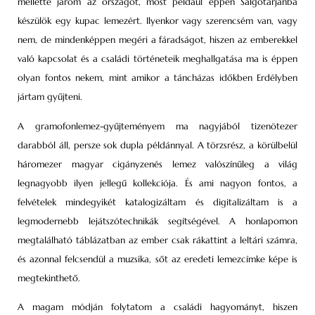
mellette járom az országot, most például éppen Salgótarjánba
készülök egy kupac lemezért. Ilyenkor vagy szerencsém van, vagy
nem, de mindenképpen megéri a fáradságot, hiszen az emberekkel
való kapcsolat és a családi történeteik meghallgatása ma is éppen
olyan fontos nekem, mint amikor a táncházas időkben Erdélyben
jártam gyűjteni.
A gramofonlemez-gyűjteményem ma nagyjából tizenötezer
darabból áll, persze sok dupla példánnyal. A törzsrész, a körülbelül
háromezer magyar cigányzenés lemez valószínűleg a világ
legnagyobb ilyen jellegű kollekciója. És ami nagyon fontos, a
felvételek mindegyikét katalogizáltam és digitalizáltam is a
legmodernebb lejátszótechnikák segítségével. A honlapomon
megtalálható táblázatban az ember csak rákattint a leltári számra,
és azonnal felcsendül a muzsika, sőt az eredeti lemezcímke képe is
megtekinthető.
A magam módján folytatom a családi hagyományt, hiszen