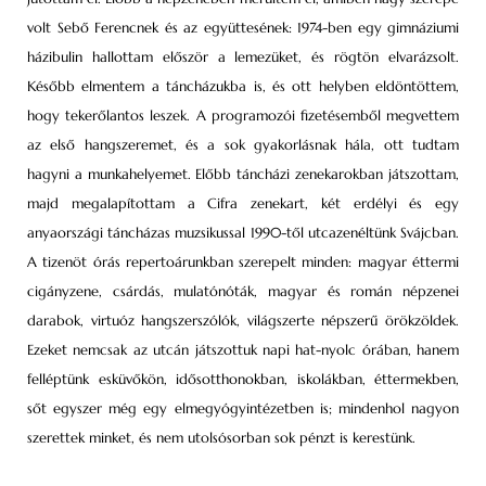
volt Sebő Ferencnek és az együttesének: 1974-ben egy gimnáziumi
házibulin hallottam először a lemezüket, és rögtön elvarázsolt.
Később elmentem a táncházukba is, és ott helyben eldöntöttem,
hogy tekerőlantos leszek. A programozói fizetésemből megvettem
az első hangszeremet, és a sok gyakorlásnak hála, ott tudtam
hagyni a munkahelyemet. Előbb táncházi zenekarokban játszottam,
majd megalapítottam a Cifra zenekart, két erdélyi és egy
anyaországi táncházas muzsikussal 1990-től utcazenéltünk Svájcban.
A tizenöt órás repertoárunkban szerepelt minden: magyar éttermi
cigányzene, csárdás, mulatónóták, magyar és román népzenei
darabok, virtuóz hangszerszólók, világszerte népszerű örökzöldek.
Ezeket nemcsak az utcán játszottuk napi hat-nyolc órában, hanem
felléptünk esküvőkön, idősotthonokban, iskolákban, éttermekben,
sőt egyszer még egy elmegyógyintézetben is; mindenhol nagyon
szerettek minket, és nem utolsósorban sok pénzt is kerestünk.