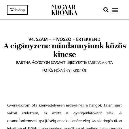
Webshop
A HELY SZ
PODCAST & VIDEÓ
94. SZÁM
–
HÍVÓSZÓ
–
ÉRTÉKREND
A cigányzene mindannyiunk közös
kincse
BARTHA ÁGOSTON SZAVAIT LEJEGYEZTE:
FARKAS ANITA
FOTÓ:
HÖLVÉNYI KRISTÓF
Gyerekkorom óta szenvedélyesen érdekelnek a hangok, talán mert
vakon születtem, és azóta is gyengénlátóként élek. A
gramofonlemezek gyűjtéséig ennek ellenére elég kacskaringós úton
jutottam el. Előbb a népzenében merültem el, amiben nagy szerepe