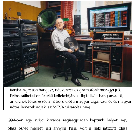
Bartha Ágoston hangász, népzenész és gramofonlemez-gyűjtő.
Felbecsülhetetlen értékű kollekciójának digitalizált hanganyagát,
amelynek törzsrészét a háború előtti magyar cigányzenés és magyar
nótás lemezek adják, az MTVA vásárolta meg
1994-ben egy svájci kisváros régiségpiacán kaptunk helyet, egy
olasz büfés mellett, aki annyira hálás volt a neki játszott olasz