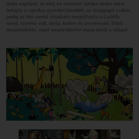
alakú naptárat, és még mi mindent! Játékos kedve néha
belopta a rajzokra gyerekei kisszékét, az újságpapír csákón
pedig az éles szemű olvasható megláthatta a Györffy
nevet. Szerény volt, derűs, kedves és szeretnivaló. Előbb
megszépítette, majd megörökítette maga körül a világot.