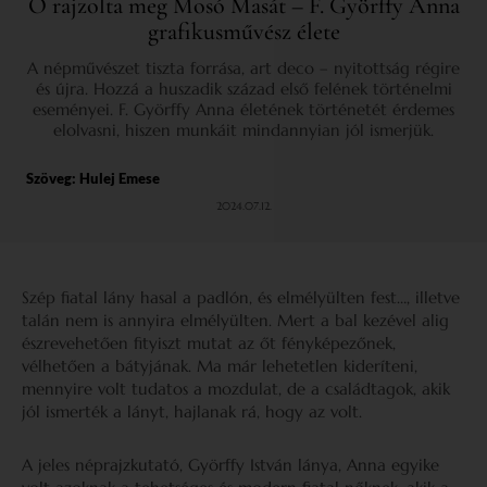
Ő rajzolta meg Mosó Masát – F. Györffy Anna
grafikusművész élete
A népművészet tiszta forrása, art deco – nyitottság régire
és újra. Hozzá a huszadik század első felének történelmi
eseményei. F. Györffy Anna életének történetét érdemes
elolvasni, hiszen munkáit mindannyian jól ismerjük.
Szöveg:
Hulej Emese
2024.07.12.
Szép fiatal lány hasal a padlón, és elmélyülten fest…, illetve
talán nem is annyira elmélyülten. Mert a bal kezével alig
észrevehetően fityiszt mutat az őt fényképezőnek,
vélhetően a bátyjának. Ma már lehetetlen kideríteni,
mennyire volt tudatos a mozdulat, de a családtagok, akik
jól ismerték a lányt, hajlanak rá, hogy az volt.
A jeles néprajzkutató, Györffy István lánya, Anna egyike