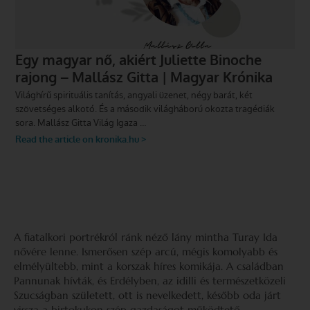
A fiatalkori portrékról ránk néző lány mintha Turay Ida
nővére lenne. Ismerősen szép arcú, mégis komolyabb és
elmélyültebb, mint a korszak híres komikája. A családban
Pannunak hívták, és Erdélyben, az idilli és természetközeli
Szucságban született, ott is nevelkedett, később oda járt
vissza a birtokukon szép gazdaságot működtető