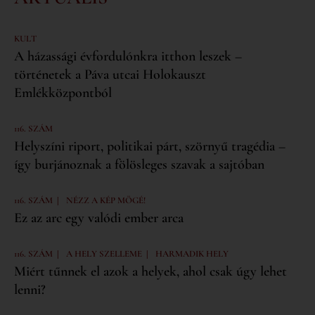
KULT
A házassági évfordulónkra itthon leszek –
történetek a Páva utcai Holokauszt
Emlékközpontból
116. SZÁM
Helyszíni riport, politikai párt, szörnyű tragédia –
így burjánoznak a fölösleges szavak a sajtóban
|
116. SZÁM
NÉZZ A KÉP MÖGÉ!
Ez az arc egy valódi ember arca
|
|
116. SZÁM
A HELY SZELLEME
HARMADIK HELY
Miért tűnnek el azok a helyek, ahol csak úgy lehet
lenni?