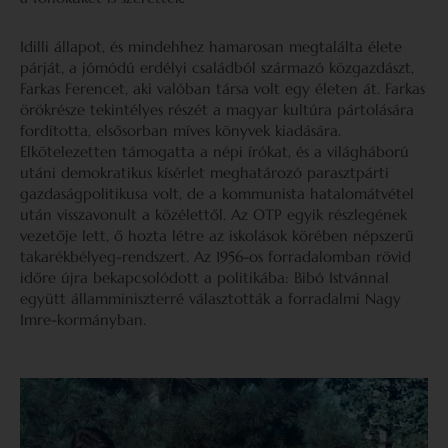
Idilli állapot, és mindehhez hamarosan megtalálta élete
párját, a jómódú erdélyi családból származó közgazdászt,
Farkas Ferencet, aki valóban társa volt egy életen át. Farkas
örökrésze tekintélyes részét a magyar kultúra pártolására
fordította, elsősorban míves könyvek kiadására.
Elkötelezetten támogatta a népi írókat, és a világháború
utáni demokratikus kísérlet meghatározó parasztpárti
gazdaságpolitikusa volt, de a kommunista hatalomátvétel
után visszavonult a közélettől. Az OTP egyik részlegének
vezetője lett, ő hozta létre az iskolások körében népszerű
takarékbélyeg-rendszert. Az 1956-os forradalomban rövid
időre újra bekapcsolódott a politikába: Bibó Istvánnal
együtt államminiszterré választották a forradalmi Nagy
Imre-kormányban.