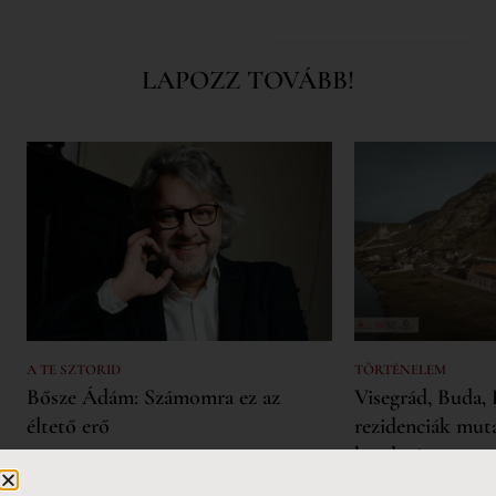
LAPOZZ TOVÁBB!
A TE SZTORID
TÖRTÉNELEM
Bősze Ádám: Számomra ez az
Visegrád, Buda, 
éltető erő
rezidenciák mut
hatalmát
Interjúalanyainkat – Lobenwein
Norbert fesztiválszervezőt, Sena Dagadu
Lajos fő rezidenciá