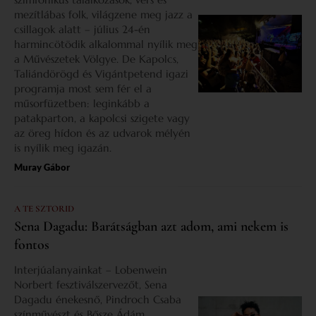
mezítlábas folk, világzene meg jazz a
csillagok alatt – július 24-én
harmincötödik alkalommal nyílik meg
a Művészetek Völgye. De Kapolcs,
Taliándörögd és Vigántpetend igazi
programja most sem fér el a
műsorfüzetben: leginkább a
patakparton, a kapolcsi szigete vagy
az öreg hídon és az udvarok mélyén
is nyílik meg igazán.
Muray Gábor
A TE SZTORID
Sena Dagadu: Barátságban azt adom, ami nekem is
fontos
Interjúalanyainkat – Lobenwein
Norbert fesztiválszervezőt, Sena
Dagadu énekesnő, Pindroch Csaba
színművészt és Bősze Ádám