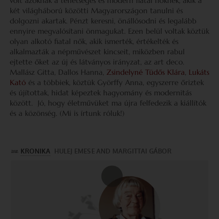
volt azoknak a tehetséges és modern fiatal nőknek, akik a
két világháború közötti Magyarországon tanulni és
dolgozni akartak. Pénzt keresni, önállósodni és legalább
ennyire megvalósítani önmagukat. Ezen belül voltak köztük
olyan alkotó fiatal nők, akik ismerték, értékelték és
alkalmazták a népművészet kincseit, miközben rabul
ejtette őket az új és látványos irányzat, az art deco.
Mallász Gitta, Dallos Hanna,
Zsindelyné Tüdős Klára
,
Lukáts
Kató
és a többiek, köztük Györffy Anna, egyszerre őriztek
és újítottak, hidat képeztek hagyomány és modernitás
között. Jó, hogy életművüket ma újra felfedezik a kiállítók
és a közönség. (Mi is írtunk róluk!)