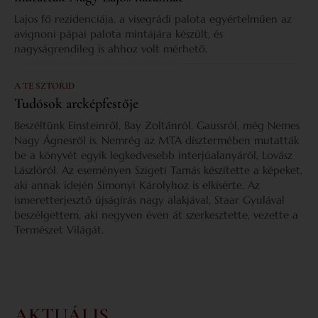
Lajos fő rezidenciája, a visegrádi palota egyértelműen az
avignoni pápai palota mintájára készült, és
nagyságrendileg is ahhoz volt mérhető.
A TE SZTORID
Tudósok arcképfestője
Beszéltünk Einsteinről, Bay Zoltánról, Gaussról, még Nemes
Nagy Ágnesről is. Nemrég az MTA dísztermében mutatták
be a könyvét egyik legkedvesebb interjúalanyáról, Lovász
Lászlóról. Az eseményen Szigeti Tamás készítette a képeket,
aki annak idején Simonyi Károlyhoz is elkísérte. Az
ismeretterjesztő újságírás nagy alakjával, Staar Gyulával
beszélgettem, aki negyven éven át szerkesztette, vezette a
Természet Világát.
AKTUÁLIS