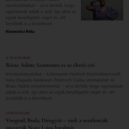
zenetörténészt – arra kértük, hogy
egymásnak adják a szót, így ahol az
egyik beszélgetés véget ér, ott
kezdődik is a következő.
Klementisz Réka
A TE SZTORID
Bősze Ádám: Számomra ez az éltető erő
Interjúalanyainkat – Lobenwein Norbert fesztiválszervezőt,
Sena Dagadu énekesnő, Pindroch Csaba színművészt és
Bősze Ádám zenetörténészt – arra kértük, hogy egymásnak
adják a szót, így ahol az egyik beszélgetés véget ér, ott
kezdődik is a következő.
TÖRTÉNELEM
Visegrád, Buda, Diósgyőr – ezek a rezidenciák
mutatták Nagy Lajos hatalmát