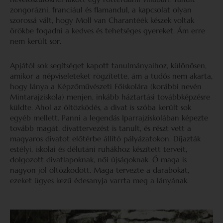
zongorázni, franciául és flamandul, a kapcsolat olyan
szorossá vált, hogy Moll van Charantéék készek voltak
örökbe fogadni a kedves és tehetséges gyereket. Ám erre
nem került sor.
Apjától sok segítséget kapott tanulmányaihoz, különösen,
amikor a népviseleteket rögzítette, ám a tudós nem akarta,
hogy lánya a Képzőművészeti Főiskolára (korábbi nevén
Mintarajziskola) menjen, inkább háztartási továbbképzésre
küldte. Ahol az öltözködés, a divat is szóba került sok
egyéb mellett. Panni a legendás Iparrajziskolában képezte
tovább magát, divattervezést is tanult, és részt vett a
magyaros divatot előtérbe állító pályázatokon. Díjazták
estélyi, iskolai és délutáni ruhákhoz készített terveit,
dolgozott divatlapoknak, női újságoknak. Ő maga is
nagyon jól öltözködött. Maga tervezte a darabokat,
ezeket ügyes kezű édesanyja varrta meg a lányának.