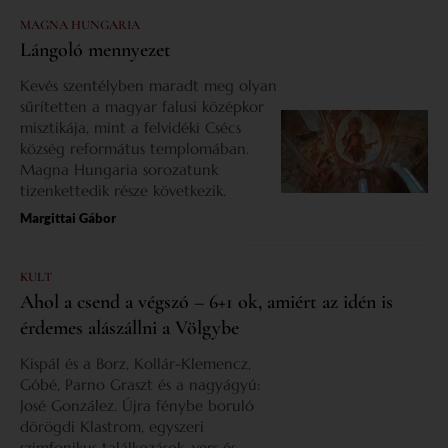
MAGNA HUNGARIA
Lángoló mennyezet
Kevés szentélyben maradt meg olyan
sűrítetten a magyar falusi középkor
misztikája, mint a felvidéki Csécs
község református templomában.
Magna Hungaria sorozatunk
tizenkettedik része következik.
Margittai Gábor
KULT
Ahol a csend a végszó – 6+1 ok, amiért az idén is
érdemes alászállni a Völgybe
Kispál és a Borz, Kollár-Klemencz,
Góbé, Parno Graszt és a nagyágyú:
José González. Újra fénybe boruló
dörögdi Klastrom, egyszeri
szimfonikus találkozások, vers és