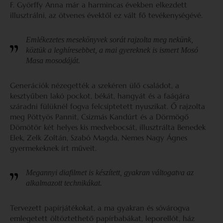
F. Györffy Anna már a harmincas években elkezdett
illusztrálni, az ötvenes évektől ez vált fő tevékenységévé.
Emlékezetes mesekönyvek sorát rajzolta meg nekünk,
köztük a leghíresebbet, a mai gyereknek is ismert
Mosó
Masa mosodáját
.
Generációk nézegették a szekéren ülő családot, a
kesztyűben lakó pockot, békát, hangyát és a faágára
száradni fülüknél fogva felcsíptetett nyuszikat. Ő rajzolta
meg Pöttyös Pannit, Csizmás Kandúrt és a Dörmögő
Dömötör két helyes kis medvebocsát, illusztrálta Benedek
Elek, Zelk Zoltán, Szabó Magda, Nemes Nagy Ágnes
gyermekeknek írt műveit.
Megannyi diafilmet is készített, gyakran váltogatva az
alkalmazott technikákat.
Tervezett papírjátékokat, a ma gyakran és sóvárogva
emlegetett öltöztethető papírbabákat, leporellót, ház