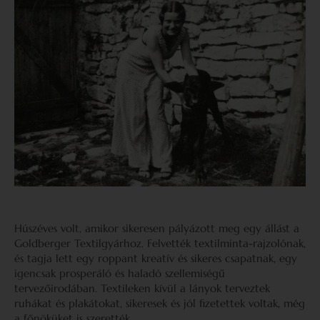
Húszéves volt, amikor sikeresen pályázott meg egy állást a
Goldberger Textilgyárhoz. Felvették textilminta-rajzolónak,
és tagja lett egy roppant kreatív és sikeres csapatnak, egy
igencsak prosperáló és haladó szellemiségű
tervezőirodában. Textileken kívül a lányok terveztek
ruhákat és plakátokat, sikeresek és jól fizetettek voltak, még
a főnöküket is szerették.