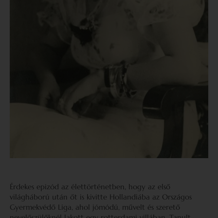
Érdekes epizód az élettörténetben, hogy az első
világháború után őt is kivitte Hollandiába az Országos
Gyermekvédő Liga, ahol jómódú, művelt és szerető
nevelőszülőknél lakott egy rotterdami villában. Tanult