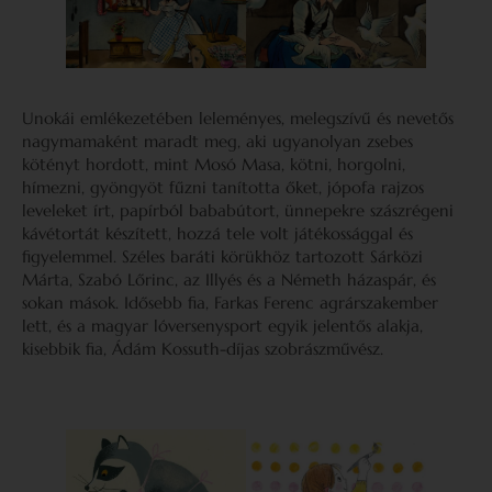
Unokái emlékezetében leleményes, melegszívű és nevetős
nagymamaként maradt meg, aki ugyanolyan zsebes
kötényt hordott, mint Mosó Masa, kötni, horgolni,
hímezni, gyöngyöt fűzni tanította őket, jópofa rajzos
leveleket írt, papírból bababútort, ünnepekre szászrégeni
kávétortát készített, hozzá tele volt játékossággal és
figyelemmel. Széles baráti körükhöz tartozott Sárközi
Márta, Szabó Lőrinc, az Illyés és a Németh házaspár, és
sokan mások. Idősebb fia, Farkas Ferenc agrárszakember
lett, és a magyar lóversenysport egyik jelentős alakja,
kisebbik fia, Ádám Kossuth-díjas szobrászművész.