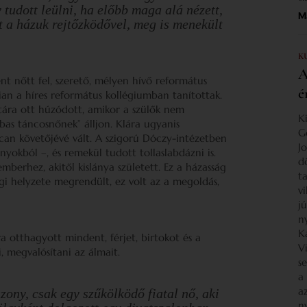
y tudott leülni, ha előbb maga alá nézett,
Ma
lt a házuk rejtőzködővel, meg is menekült
K
A
t nőtt fel, szerető, mélyen hívő református
é
an a híres református kollégiumban tanítottak.
tára ott húzódott, amikor a szülők nem
K
as táncosnőnek” álljon. Klára ugyanis
G
ncan követőjévé vált. A szigorú Dóczy-intézetben
J
ányokból –, és remekül tudott tollaslabdázni is.
d
berhez, akitől kislánya született. Ez a házasság
ta
gi helyzete megrendült, ez volt az a megoldás,
v
j
n
K
a otthagyott mindent, férjet, birtokot és a
V
, megvalósítani az álmait.
s
a
a
ony, csak egy szűkölködő fiatal nő, aki
n