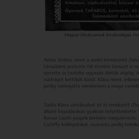
Magyar Divatcsarnok levelezőlapja. For
Aztán férjhez ment a szelíd természetű Zsin
társadalmi pozíción túl érzelmi támaszt is ny
szerette és tisztelte egymást életük végéig.
nadrágot kettőjük közül. Klára ment, lelkesed
pedig támogatta mindenben a maga csend
Tüdős Klára színdarabot írt és rendezett (Dajk
állami fogadásokon gyakran helyettesítette T
Ravasz László püspök kérésére megszervezte
Győrffy-kollégistákat, nyaranta pedig hetek