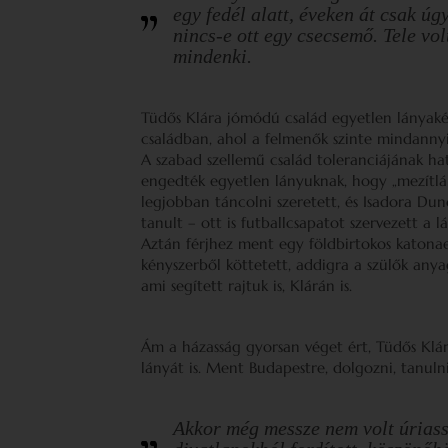
egy fedél alatt, éveken át csak úg
nincs-e ott egy csecsemő. Tele vo
mindenki.
Tüdős Klára jómódú család egyetlen lányakén
családban, ahol a felmenők szinte mindannyi
A szabad szellemű család toleranciájának ha
engedték egyetlen lányuknak, hogy „mezítláb
legjobban táncolni szeretett, és Isadora Du
tanult – ott is futballcsapatot szervezett a l
Aztán férjhez ment egy földbirtokos katonaem
kényszerből köttetett, addigra a szülők anya
ami segített rajtuk is, Klárán is.
Ám a házasság gyorsan véget ért, Tüdős Klár
lányát is. Ment Budapestre, dolgozni, tanulni
Akkor még messze nem volt úriassz