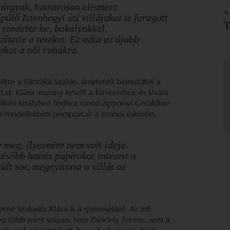
i tárgyak, hamarosan elismert
A
ülő Istenhegyi úti villájukat is faragott
T
 rendezte be, bokályokkal,
zítette a tereket. Ez adta az újabb
okat a női ruhákra.
 létre a Pántlika Szalon, amelynek bemutatói a
ak. Klára asszony értett a hírveréshez, és kiváló
 albán királyhoz férjhez menő Apponyi Geraldine
s-modellekben pompáztak a tiranai esküvőn.
 meg, ilyesmire nem volt ideje.
később hamis papírokat intézett a
lt sor, megnyitotta a villát az
rné Szakasits Klára is a gyerekekkel. Az író
ég több mint százan. Sem Zsindely Ferenc, sem a