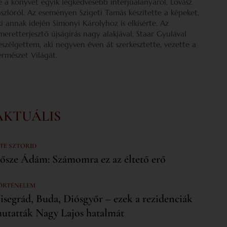
e a könyvét egyik legkedvesebb interjúalanyáról, Lovász
ászlóról. Az eseményen Szigeti Tamás készítette a képeket,
ki annak idején Simonyi Károlyhoz is elkísérte. Az
smeretterjesztő újságírás nagy alakjával, Staar Gyulával
eszélgettem, aki negyven éven át szerkesztette, vezette a
ermészet Világát.
AKTUÁLIS
 TE SZTORID
ősze Ádám: Számomra ez az éltető erő
ÖRTÉNELEM
isegrád, Buda, Diósgyőr – ezek a rezidenciák
utatták Nagy Lajos hatalmát