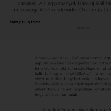
Igazainak. A Hagyományok Háza új kiállítá
munkássága köré rendeződik. Őket mutatjuk
Szöveg:
Hulej Emese
2024.02.27.
A harcok végeztével, 1945 tavaszán még jégt
napsütésben kucsmás öregember szólította me
férfiakat. Az unokáját kereste. Napokon át u
hallotta, hogy a menekülőket szállító vonatok
elosztották őket, hogy biztonságban legyenek
Zsindely-villához, és az egyik lapátoló férfi
államtitkára, a német megszállásig kereskede
hogy jó helyen jár náluk.
Zsindely Ferenc megszokta az ostr