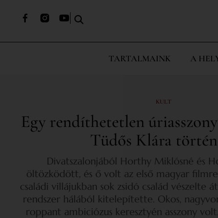
TARTALMAINK
A HEL
KULT
Egy rendíthetetlen úriasszony
Tüdős Klára történ
Divatszalonjából Horthy Miklósné és H
öltözködött, és ő volt az első magyar film
családi villájukban sok zsidó család vészelte át
rendszer hálából kitelepítette. Okos, nagyvo
roppant ambiciózus keresztyén asszony volt,