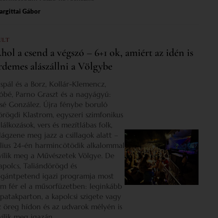
rgittai Gábor
ULT
hol a csend a végszó – 6+1 ok, amiért az idén is
rdemes alászállni a Völgybe
ispál és a Borz, Kollár-Klemencz,
óbé, Parno Graszt és a nagyágyú:
osé González. Újra fénybe boruló
örögdi Klastrom, egyszeri szimfonikus
lálkozások, vers és mezítlábas folk,
ilágzene meg jazz a csillagok alatt –
úlius 24-én harmincötödik alkalommal
yílik meg a Művészetek Völgye. De
apolcs, Taliándörögd és
igántpetend igazi programja most
em fér el a műsorfüzetben: leginkább
 patakparton, a kapolcsi szigete vagy
z öreg hídon és az udvarok mélyén is
yílik meg igazán.