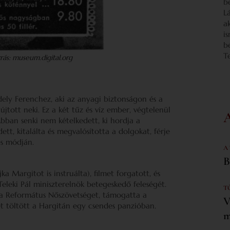
b
L
a
i
b
T
rás: museum.digital.org
dely Ferenchez, aki az anyagi biztonságon és a
újtott neki. Ez a két tűz és víz ember, végtelenül
 Abban senki nem kételkedett, ki hordja a
ett, kitalálta és megvalósította a dolgokat, férje
es módján.
A
B
a Margitot is instruálta), filmet forgatott, és
eleki Pál miniszterelnök betegeskedő feleségét.
T
 a Református Nőszövetséget, támogatta a
V
et töltött a Hargitán egy csendes panzióban.
m