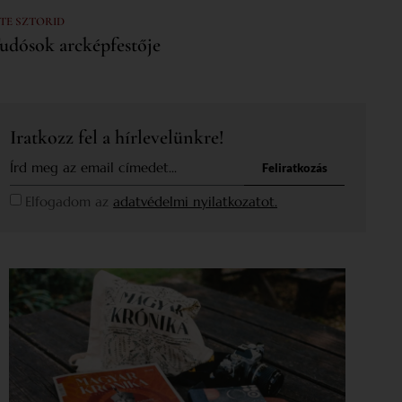
 TE SZTORID
udósok arcképfestője
Iratkozz fel a hírlevelünkre!
Feliratkozás
Elfogadom az
adatvédelmi nyilatkozatot.