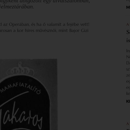
ölgyként dolgozott egy divatszalonban,
jelmeztárában.
M
 az Operában, és ha ő valamit a fejébe vett!
A
arosan a kor híres művésznői, mint Bajor Gizi
S
i
I
N
D
s
z
e
e
k
K
A