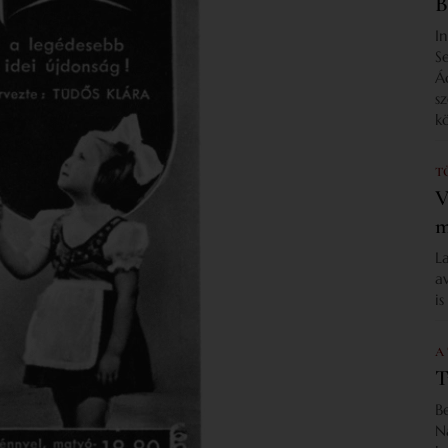
B
I
S
Á
s
k
T
V
m
L
a
i
A
T
B
N