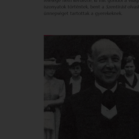
felesége nem kérdezte, ki mit gondol a világ
iszonyatok történtek, bent a
Szentírást
olvas
ünnepséget tartottak a gyerekeknek.