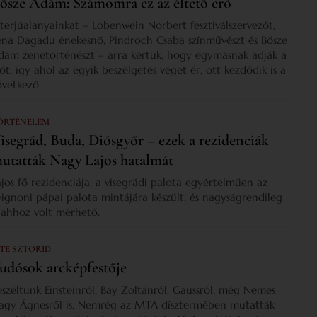
ősze Ádám: Számomra ez az éltető erő
nterjúalanyainkat – Lobenwein Norbert fesztiválszervezőt,
ena Dagadu énekesnő, Pindroch Csaba színművészt és Bősze
dám zenetörténészt – arra kértük, hogy egymásnak adják a
zót, így ahol az egyik beszélgetés véget ér, ott kezdődik is a
övetkező.
ÖRTÉNELEM
isegrád, Buda, Diósgyőr – ezek a rezidenciák
utatták Nagy Lajos hatalmát
ajos fő rezidenciája, a visegrádi palota egyértelműen az
vignoni pápai palota mintájára készült, és nagyságrendileg
s ahhoz volt mérhető.
 TE SZTORID
udósok arcképfestője
eszéltünk Einsteinről, Bay Zoltánról, Gaussról, még Nemes
agy Ágnesről is. Nemrég az MTA dísztermében mutatták