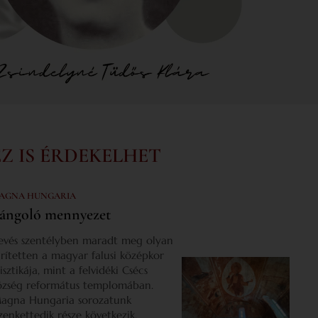
EZ IS ÉRDEKELHET
AGNA HUNGARIA
ángoló mennyezet
evés szentélyben maradt meg olyan
űrítetten a magyar falusi középkor
isztikája, mint a felvidéki Csécs
özség református templomában.
agna Hungaria sorozatunk
izenkettedik része következik.