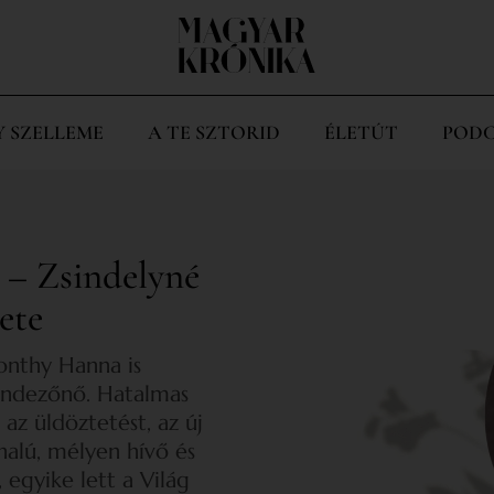
Y SZELLEME
A TE SZTORID
ÉLETÚT
PODC
 – Zsindelyné
ete
onthy Hanna is
rendezőnő. Hatalmas
 az üldöztetést, az új
nalú, mélyen hívő és
 egyike lett a Világ