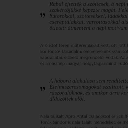
Rabul ejtették a szőttesek, a nép
szakértőjükké képezte magát. Felép
bútorokkal, szőttesekkel, ládákkal
cseréptálakkal, varrottasokkal dís
ötletet: átmenteni a népi motívum
A Kristóf téren műteremlakást vett, ott jött
kor fontos társadalmi eseményeinek számított
kapcsolatai, előkelő megrendelői voltak. Az
és a násznép magyar hölgytagjai mind Tüdő
A háború alakulása sem rendítette
Élelmiszercsomagokat szállított, 
rászorulóknak, és amikor arra kerü
üldözöttek elől.
Nála bujkált Apró Antal családostól és Schiffe
Török Sándor is nála talált menedéket, és m