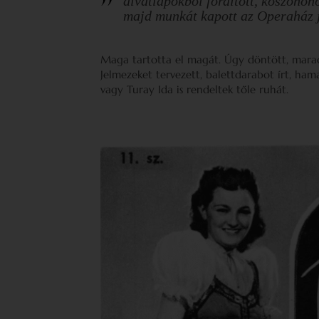
divatlapokból fordított, köszönőh
majd munkát kapott az Operaház 
Maga tartotta el magát. Úgy döntött, marad
Jelmezeket tervezett, balettdarabot írt, ham
vagy Turay Ida is rendeltek tőle ruhát.