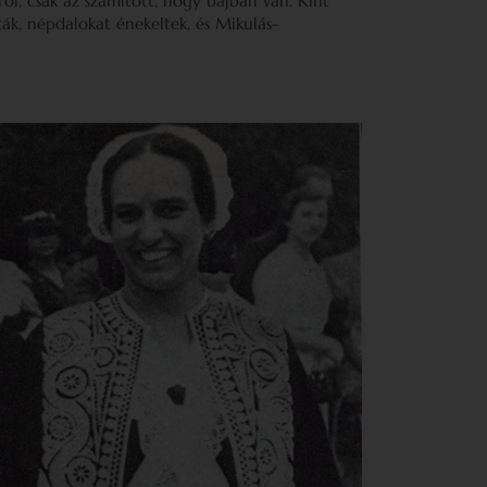
ról, csak az számított, hogy bajban van. Kint
ták, népdalokat énekeltek, és Mikulás-