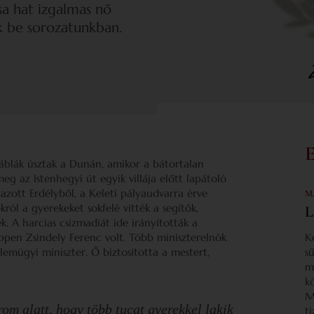
sa hat izgalmas nő
 be sorozatunkban.
áblák úsztak a Dunán, amikor a bátortalan
g az Istenhegyi út egyik villája előtt lapátoló
tazott Erdélyből, a Keleti pályaudvarra érve
M
ról a gyerekeket sokfelé vitték a segítők,
L
. A harcias csizmadiát ide irányították a
 éppen Zsindely Ferenc volt. Több miniszterelnök
K
lemügyi miniszter. Ő biztosította a mestert,
s
m
k
M
om alatt, hogy több tucat gyerekkel lakik
t