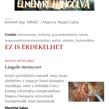
____
Kiemelt kép: MMSZ / Majoros Árpád Csaba
,
,
,
,
Címkék:
bántalamzás
bullying
gyermekvédelem
iskola
,
,
,
magyarmáltaiszeretetszolgálat
máltai
oktatás
thaiszmiklós
EZ IS ÉRDEKELHET
MAGNA HUNGARIA
Lángoló mennyezet
Kevés szentélyben maradt meg olyan
sűrítetten a magyar falusi középkor
misztikája, mint a felvidéki Csécs
község református templomában.
Magna Hungaria sorozatunk
tizenkettedik része következik.
Margittai Gábor