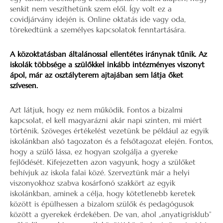
senkit nem veszíthetünk szem elől. Így volt ez a
covidjárvány idején is. Online oktatás ide vagy oda,
törekedtünk a személyes kapcsolatok fenntartására.
A közoktatásban általánossal ellentétes iránynak tűnik. Az
iskolák többsége a szülőkkel inkább intézményes viszonyt
ápol, már az osztályterem ajtajában sem látja őket
szívesen.
Azt látjuk, hogy ez nem működik. Fontos a bizalmi
kapcsolat, el kell magyarázni akár napi szinten, mi miért
történik. Szöveges értékelést vezetünk be például az egyik
iskolánkban alsó tagozaton és a felsőtagozat elején. Fontos,
hogy a szülő lássa, ez hogyan szolgálja a gyereke
fejlődését. Kifejezetten azon vagyunk, hogy a szülőket
behívjuk az iskola falai közé. Szerveztünk már a helyi
viszonyokhoz szabva kosárfonó szakkört az egyik
iskolánkban, aminek a célja, hogy kötetlenebb keretek
között is épülhessen a bizalom szülők és pedagógusok
között a gyerekek érdekében. De van, ahol „anyatigrisklub”