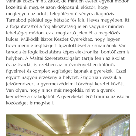
Vannak közös mintázatok, de minden esetet egyedi módon
közelítünk meg, és azon dolgozunk először, hogy
meglegyen az adott településen érvényes diagnózis.
Tarnabod például egy hétszáz fős falu Heves megyében. Itt
a fogantatástól a foglalkoztatásig jelen vagyunk minden
lehetséges módon, ez a megtartó jelenlét a megelőzés
kulcsa. Működik Biztos Kezdet Gyerekház, hogy legyen
hova mennie segítségért újszülöttjével a kismamának. Van
tanoda és foglalkoztatásra képes elektronikai bontóüzem is
helyben. A Máltai Szeretetszolgálat tartja fenn az iskolát
és az óvodát is, ezekben az intézményekben különös
figyelmet és komplex segítséget kapnak a gyerekek. Ezzel
együtt nagyon érzékeny a helyzet. Szigorúan vesszük a
jelzőrendszert a gyermekvédelmi törvényi keretei között.
Van olyan, hogy nincs más megoldás, mint a gyerek
kiemelése a családjából. A gyerekeket érő trauma az iskolai
közösséget is megviseli.