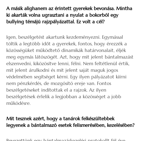
A másik alighanem az érintett gyerekek bevonása. Mintha
ki akarták volna ugrasztani a nyulat a bokorból egy
bullying témájú rajzpályázattal. Ez volt a cél?
Igen, beszélgetést akartunk kezdeményezni. Egymással
töltik a legtöbb időt a gyerekek, fontos, hogy érezzék a
közösségüket működtető dinamikák határvonalait, éljék
meg egymás látószögét. Azt, hogy mit jelent bántalmazást
elszenvedni, kiközösítve lenni, félni. Nem feltétlenül értik,
mit jelent árulkodni és mit jelent saját maguk jogos
védelmében segítséget kérni. Egy ilyen pályázatot kiírni
nem pénzkérdés, de mozgósító ereje van. Fontos
beszélgetéseket indítottak el a rajzok. Az ilyen
beszélgetések érlelik a legjobban a közösséget a jobb
működésre.
Mit tesznek azért, hogy a tanárok felkészültebbek
legyenek a bántalmazó esetek felismerésében, kezelésében?
Bevezettünk egy bántalmazáskezelési protokollt fél éve,