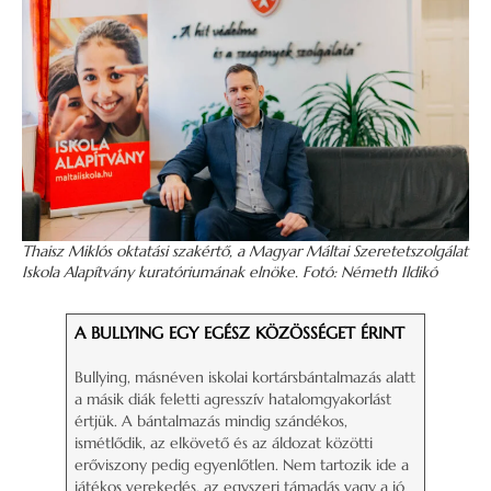
Thaisz Miklós oktatási szakértő, a Magyar Máltai Szeretetszolgálat
Iskola Alapítvány kuratóriumának elnöke
.
Fotó: Németh Ildikó
A BULLYING EGY EGÉSZ KÖZÖSSÉGET ÉRINT
Bullying, másnéven iskolai kortársbántalmazás alatt
a másik diák feletti agresszív hatalomgyakorlást
értjük. A bántalmazás mindig szándékos,
ismétlődik, az elkövető és az áldozat közötti
erőviszony pedig egyenlőtlen. Nem tartozik ide a
játékos verekedés, az egyszeri támadás vagy a jó