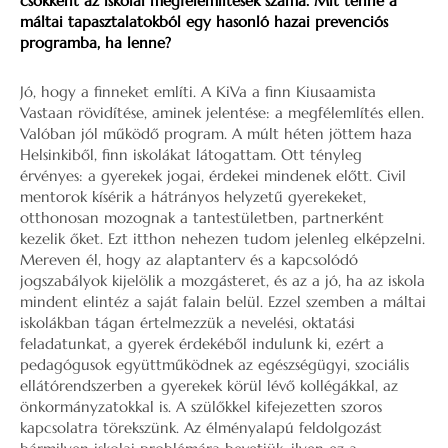
csökkent az iskolai megfélemlítések száma. Mit tenne a
máltai tapasztalatokból egy hasonló hazai prevenciós
programba, ha lenne?
Jó, hogy a finneket említi. A KiVa a finn Kiusaamista
Vastaan rövidítése, aminek jelentése: a megfélemlítés ellen.
Valóban jól működő program. A múlt héten jöttem haza
Helsinkiből, finn iskolákat látogattam. Ott tényleg
érvényes: a gyerekek jogai, érdekei mindenek előtt. Civil
mentorok kísérik a hátrányos helyzetű gyerekeket,
otthonosan mozognak a tantestületben, partnerként
kezelik őket. Ezt itthon nehezen tudom jelenleg elképzelni.
Mereven él, hogy az alaptanterv és a kapcsolódó
jogszabályok kijelölik a mozgásteret, és az a jó, ha az iskola
mindent elintéz a saját falain belül. Ezzel szemben a máltai
iskolákban tágan értelmezzük a nevelési, oktatási
feladatunkat, a gyerek érdekéből indulunk ki, ezért a
pedagógusok együttműködnek az egészségügyi, szociális
ellátórendszerben a gyerekek körül lévő kollégákkal, az
önkormányzatokkal is. A szülőkkel kifejezetten szoros
kapcsolatra törekszünk. Az élményalapú feldolgozást