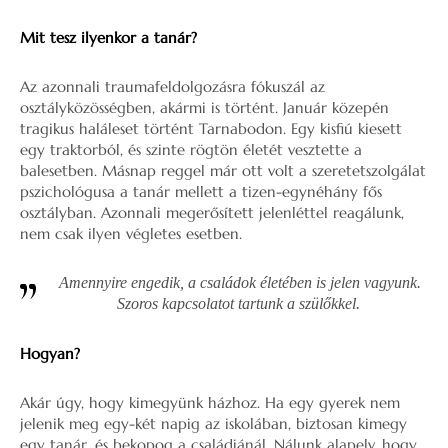
Mit tesz ilyenkor a tanár?
Az azonnali traumafeldolgozásra fókuszál az
osztályközösségben, akármi is történt. Január közepén
tragikus haláleset történt Tarnabodon. Egy kisfiú kiesett
egy traktorból, és szinte rögtön életét vesztette a
balesetben. Másnap reggel már ott volt a szeretetszolgálat
pszichológusa a tanár mellett a tizen-egynéhány fős
osztályban. Azonnali megerősített jelenléttel reagálunk,
nem csak ilyen végletes esetben.
Amennyire engedik, a családok életében is jelen vagyunk.
Szoros kapcsolatot tartunk a szülőkkel.
Hogyan?
Akár úgy, hogy kimegyünk házhoz. Ha egy gyerek nem
jelenik meg egy-két napig az iskolában, biztosan kimegy
egy tanár, és bekopog a családjánál. Nálunk alapelv, hogy