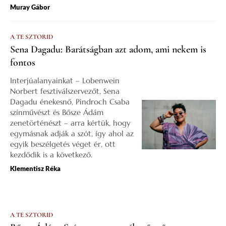
Muray Gábor
A TE SZTORID
Sena Dagadu: Barátságban azt adom, ami nekem is
fontos
Interjúalanyainkat – Lobenwein
Norbert fesztiválszervezőt, Sena
Dagadu énekesnő, Pindroch Csaba
színművészt és Bősze Ádám
zenetörténészt – arra kértük, hogy
egymásnak adják a szót, így ahol az
egyik beszélgetés véget ér, ott
kezdődik is a következő.
Klementisz Réka
A TE SZTORID