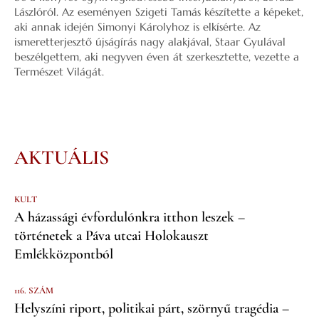
Lászlóról. Az eseményen Szigeti Tamás készítette a képeket,
aki annak idején Simonyi Károlyhoz is elkísérte. Az
ismeretterjesztő újságírás nagy alakjával, Staar Gyulával
beszélgettem, aki negyven éven át szerkesztette, vezette a
Természet Világát.
AKTUÁLIS
KULT
A házassági évfordulónkra itthon leszek –
történetek a Páva utcai Holokauszt
Emlékközpontból
116. SZÁM
Helyszíni riport, politikai párt, szörnyű tragédia –