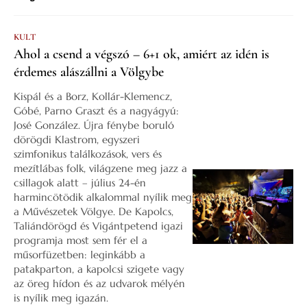
KULT
Ahol a csend a végszó – 6+1 ok, amiért az idén is
érdemes alászállni a Völgybe
Kispál és a Borz, Kollár-Klemencz,
Góbé, Parno Graszt és a nagyágyú:
José González. Újra fénybe boruló
dörögdi Klastrom, egyszeri
szimfonikus találkozások, vers és
mezítlábas folk, világzene meg jazz a
csillagok alatt – július 24-én
harmincötödik alkalommal nyílik meg
a Művészetek Völgye. De Kapolcs,
Taliándörögd és Vigántpetend igazi
programja most sem fér el a
műsorfüzetben: leginkább a
patakparton, a kapolcsi szigete vagy
az öreg hídon és az udvarok mélyén
is nyílik meg igazán.