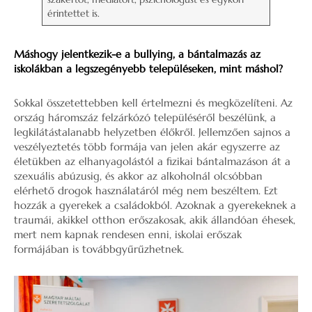
érintettet is.
Máshogy jelentkezik-e a bullying, a bántalmazás az
iskolákban a legszegényebb településeken, mint máshol?
Sokkal összetettebben kell értelmezni és megközelíteni. Az
ország háromszáz felzárkózó településéről beszélünk, a
legkilátástalanabb helyzetben élőkről. Jellemzően sajnos a
veszélyeztetés több formája van jelen akár egyszerre az
életükben az elhanyagolástól a fizikai bántalmazáson át a
szexuális abúzusig, és akkor az alkoholnál olcsóbban
elérhető drogok használatáról még nem beszéltem. Ezt
hozzák a gyerekek a családokból. Azoknak a gyerekeknek a
traumái, akikkel otthon erőszakosak, akik állandóan éhesek,
mert nem kapnak rendesen enni, iskolai erőszak
formájában is továbbgyűrűzhetnek.