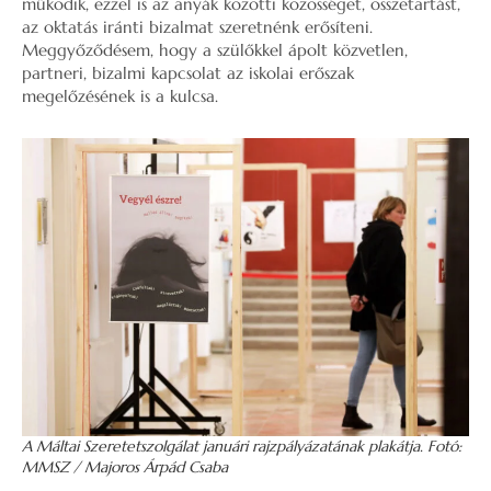
működik, ezzel is az anyák közötti közösséget, összetartást,
az oktatás iránti bizalmat szeretnénk erősíteni.
Meggyőződésem, hogy a szülőkkel ápolt közvetlen,
partneri, bizalmi kapcsolat az iskolai erőszak
megelőzésének is a kulcsa.
A Máltai Szeretetszolgálat januári rajzpályázatának plakátja. Fotó:
MMSZ / Majoros Árpád Csaba