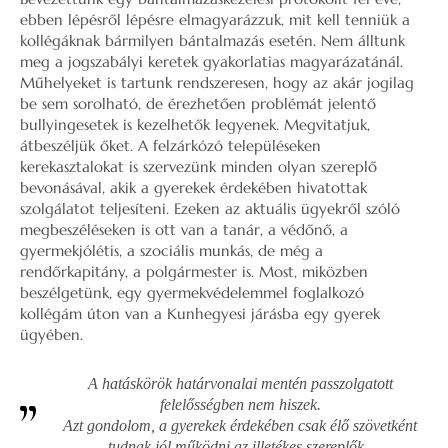
ebben lépésről lépésre elmagyarázzuk, mit kell tenniük a
kollégáknak bármilyen bántalmazás esetén. Nem álltunk
meg a jogszabályi keretek gyakorlatias magyarázatánál.
Műhelyeket is tartunk rendszeresen, hogy az akár jogilag
be sem sorolható, de érezhetően problémát jelentő
bullyingesetek is kezelhetők legyenek. Megvitatjuk,
átbeszéljük őket. A felzárkózó településeken
kerekasztalokat is szervezünk minden olyan szereplő
bevonásával, akik a gyerekek érdekében hivatottak
szolgálatot teljesíteni. Ezeken az aktuális ügyekről szóló
megbeszéléseken is ott van a tanár, a védőnő, a
gyermekjólétis, a szociális munkás, de még a
rendőrkapitány, a polgármester is. Most, miközben
beszélgetünk, egy gyermekvédelemmel foglalkozó
kollégám úton van a Kunhegyesi járásba egy gyerek
ügyében.
A hatáskörök határvonalai mentén passzolgatott
felelősségben nem hiszek.
Azt gondolom, a gyerekek érdekében csak élő szövetként
tudnak jól működni az illetékes szereplők.