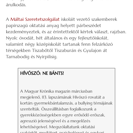
árulkodás.
A
Máltai Szeretetszolgálat
iskoláit vezető szakemberek
papírszagú oktatási anyag helyett párbeszédet
kezdeményeztek, és az érintettektől kértek választ, rajzban.
Nyolc óvodát, hét általános és egy fejlesztőiskolát,
valamint négy középiskolát tartanak fenn felzárkózó
térségekben Tiszabőtől Tiszaburán és Gyulajon át
Tarnabodig és Nyírpilisig.
HÍVÓSZÓ: NE BÁNTS!
A Magyar Krónika magazin márciusban
megjelenő, 113. lapszámának Hívószó rovatát a
kortárs gyermekbántalamzás, a bullying témájának
szenteltük. Összeállításban foglalkozunk a
gyerekközösségekben egyre erősődő erőszak,
agresszió jelenségével és a megelőzés
lehetőségeivel. Megszólaltatunk oktatási
szakértőt, mediátort, pszichológust és egykori