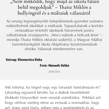
„Nem működik, hogy majd az iskola falain
belül megoldjuk” – Thaisz Miklós a
bullyingról és a máltaiak válaszáról
Az ország legszegényebb településeinek gyerekei számára
működtetnek iskolákat a máltaiak. Tapasztalataik a kortárs
erőszakban érintett iskolások tízezreinek javára
válhatnának országszerte. „Nincs nálunk a bölcsek köve” –
mondja Thaisz Miklós oktatási szakértő, a Magyar Máltai
Szeretetszolgálat Iskola Alapítvány kuratóriumának
elnöke. Válaszuk mindenesetre van.
Szöveg:
Klementisz Réka
Fotó: Németh Ildikó
2025.03.11.
Mit tehetsz, ha téged vagy egy társadat bántalmazás ér?
Látszólag egyszerű kérdés, ha a diákok önvédelmét
blokkoló tényezőket nem vesszük számításba. Például azt,
hogy otthon esetleg eleve az erőszak a normalitás. Vagy
azt, hogy nem tiszta, miben más a segítségkérés és az