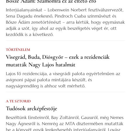
Bősze Ádám: Számomra ez az éltető erő
Interjúalanyainkat – Lobenwein Norbert fesztiválszervezőt,
Sena Dagadu énekesnő, Pindroch Csaba színművészt és
Bősze Ádám zenetörténészt – arra kértük, hogy egymásnak
adják a szót, így ahol az egyik beszélgetés véget ér, ott
kezdődik is a következő.
TÖRTÉNELEM
Visegrád, Buda, Diósgyőr – ezek a rezidenciák
mutatták Nagy Lajos hatalmát
Lajos fő rezidenciája, a visegrádi palota egyértelműen az
avignoni pápai palota mintájára készült, és
nagyságrendileg is ahhoz volt mérhető.
A TE SZTORID
Tudósok arcképfestője
Beszéltünk Einsteinről, Bay Zoltánról, Gaussról, még Nemes
Nagy Ágnesről is. Nemrég az MTA dísztermében mutatták
be a könyvét egyik legkedvesebb interjúalanyáról, Lovász