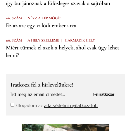
így burjánoznak a fölösleges szavak a sajtóban
|
116. SZÁM
NÉZZ A KÉP MÖGÉ!
Ez az arc egy valódi ember arca
|
|
116. SZÁM
A HELY SZELLEME
HARMADIK HELY
Miért tűnnek el azok a helyek, ahol csak úgy lehet
lenni?
Iratkozz fel a hírlevelünkre!
Feliratkozás
Elfogadom az
adatvédelmi nyilatkozatot.