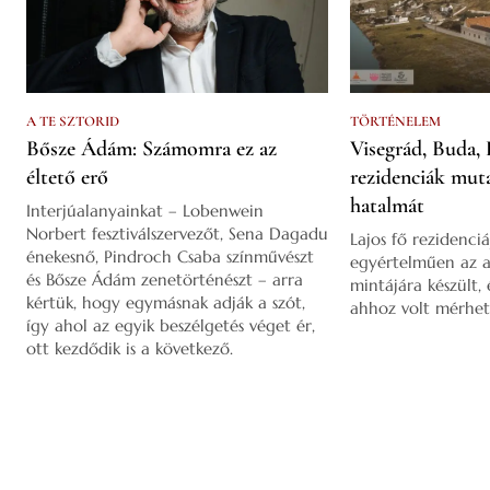
A TE SZTORID
TÖRTÉNELEM
Bősze Ádám: Számomra ez az
Visegrád, Buda, 
éltető erő
rezidenciák mut
hatalmát
Interjúalanyainkat – Lobenwein
Norbert fesztiválszervezőt, Sena Dagadu
Lajos fő rezidenciá
énekesnő, Pindroch Csaba színművészt
egyértelműen az a
és Bősze Ádám zenetörténészt – arra
mintájára készült,
kértük, hogy egymásnak adják a szót,
ahhoz volt mérhet
így ahol az egyik beszélgetés véget ér,
ott kezdődik is a következő.