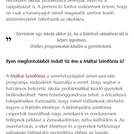
bármilyen iskolai problémára bevetjük, ilyen ez a
rajzpályázat is. A prevenció fontos eszközének érzem, hogy
ne csak a tananyagot minél magasabb szinten leadó
intézményként tekintsünk az iskolákra.
Szerintem egy iskola akkor jó, ha a kötelező oktatáson túl is
képes izgalmas,
értékes programokat kínálni a gyerekeknek.
Ilyen megfontolásból indult tíz éve a Máltai Szimfónia is?
A
Máltai Szimfónia
a szeretetszolgálat zenei-szociális
programja, eszközként használja a zenét, hogy segítse a
hátrányos helyzetű, iskolai problémákkal küzdő gyerekek
beilleszkedését. Nem tehetséggondozás tehát, a felzárkózó
településeken fontosabb, hogy minél többeknek elérhető
legyen a fejlődés élménye. A kistelepülési szimfónia
csoportok összeállnak nagy zenekarrá és rendszeresen
fellépnek például a Zeneakadémián, néha külföldön is. Az
összetartozás, a siker élménye és a gyerekek hétköznapi
valóságán túlmutató perspektíva ebben az igazán