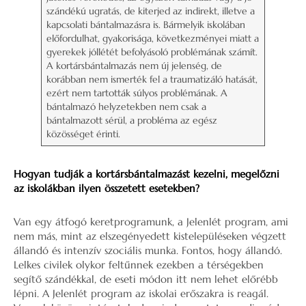
szándékú ugratás, de kiterjed az indirekt, illetve a
kapcsolati bántalmazásra is. Bármelyik iskolában
előfordulhat, gyakorisága, következményei miatt a
gyerekek jóllétét befolyásoló problémának számít.
A kortársbántalmazás nem új jelenség, de
korábban nem ismerték fel a traumatizáló hatását,
ezért nem tartották súlyos problémának. A
bántalmazó helyzetekben nem csak a
bántalmazott sérül, a probléma az egész
közösséget érinti.
Hogyan tudják a kortársbántalmazást kezelni, megelőzni
az iskolákban ilyen összetett esetekben?
Van egy átfogó keretprogramunk, a Jelenlét program, ami
nem más, mint az elszegényedett kistelepüléseken végzett
állandó és intenzív szociális munka. Fontos, hogy állandó.
Lelkes civilek olykor feltűnnek ezekben a térségekben
segítő szándékkal, de eseti módon itt nem lehet előrébb
lépni. A Jelenlét program az iskolai erőszakra is reagál.