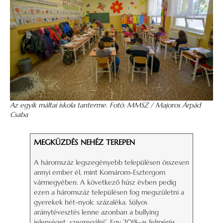
Az egyik máltai iskola tanterme. Fotó: MMSZ / Majoros Árpád
Csaba
MEGKÜZDÉS NEHÉZ TEREPEN
A háromszáz legszegényebb településen összesen
annyi ember él, mint Komárom-Esztergom
vármegyében. A következő húsz évben pedig
ezen a háromszáz településen fog megszületni a
gyerekek hét-nyolc százaléka. Súlyos
aránytévesztés lenne azonban a bullying
jelenséget „szegregálni”. Egy 2018-as felmérés