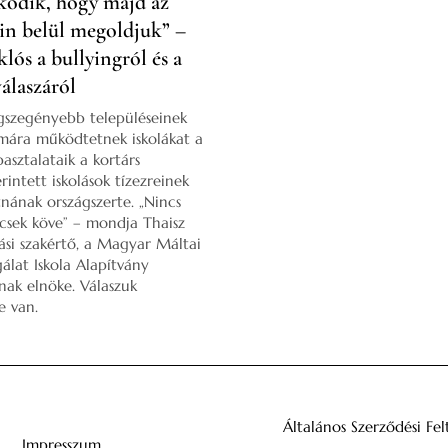
ödik, hogy majd az
ain belül megoldjuk” –
lós a bullyingról és a
válaszáról
gszegényebb településeinek
mára működtetnek iskolákat a
asztalataik a kortárs
rintett iskolások tízezreinek
tnának országszerte. „Nincs
csek köve” – mondja Thaisz
ási szakértő, a Magyar Máltai
gálat Iskola Alapítvány
ak elnöke. Válaszuk
e van.
Általános Szerződési Fel
Impresszum