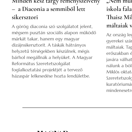
Minden kész tárgy reményszelvény
„Nem műk
– a Diaconia a semmiből lett
iskola fal
sikersztori
Thaisz Mik
máltaiak 
A görög diaconia szó szolgálatot jelent,
mégsem pusztán szociális alapon működő
Az ország le
márkát takar, hanem egy magyar
gyerekei szá
dizájnsikersztorit. A táskák hátrányos
máltaiak. Tap
helyzetű térségekben készülnek, mégis
erőszakban é
bárhol megállnák a helyüket. A Magyar
javára válha
Református Szeretetszolgálat
nálunk a böl
foglalkoztatási projektjét a tervező
Miklós oktat
házaspár lelkesedése hozta lendületbe.
Szeretetszol
kuratóriumán
mindenesetr