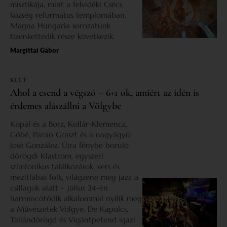
misztikája, mint a felvidéki Csécs
község református templomában.
Magna Hungaria sorozatunk
tizenkettedik része következik.
Margittai Gábor
KULT
Ahol a csend a végszó – 6+1 ok, amiért az idén is
érdemes alászállni a Völgybe
Kispál és a Borz, Kollár-Klemencz,
Góbé, Parno Graszt és a nagyágyú:
José González. Újra fénybe boruló
dörögdi Klastrom, egyszeri
szimfonikus találkozások, vers és
mezítlábas folk, világzene meg jazz a
csillagok alatt – július 24-én
harmincötödik alkalommal nyílik meg
a Művészetek Völgye. De Kapolcs,
Taliándörögd és Vigántpetend igazi