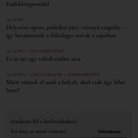
Emlékközpontból
116. SZÁM
Helyszíni riport, politikai párt, szörnyű tragédia –
így burjánoznak a fölösleges szavak a sajtóban
|
116. SZÁM
NÉZZ A KÉP MÖGÉ!
Ez az arc egy valódi ember arca
|
|
116. SZÁM
A HELY SZELLEME
HARMADIK HELY
Miért tűnnek el azok a helyek, ahol csak úgy lehet
lenni?
Iratkozz fel a hírlevelünkre!
Feliratkozás