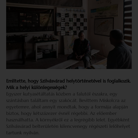
Említette, hogy Szilvásvárad helytörténetével is foglalkozik.
Mik a helyi különlegességek?
Egyszer kutyasétáltatás közben a falutól északra, egy
szántásban találtam egy szakócát. Bevittem Miskolcra az
egyetemre, ahol annyit mondtak, hogy a formája alapján
biztos, hogy kétszázezer évnél régebbi. Az előember
használhatta. A környékről ez a legrégibb lelet. Egyébként
Szilvásvárad belterületén kilencvenegy régészeti lelőhelyet
tartunk nyilván.