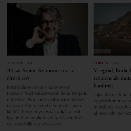
A TE SZTORID
TÖRTÉNELEM
Bősze Ádám: Számomra ez az
Visegrád, Buda, 
éltető erő
rezidenciák mut
hatalmát
Interjúalanyainkat – Lobenwein
Norbert fesztiválszervezőt, Sena Dagadu
Lajos fő rezidenciá
énekesnő, Pindroch Csaba színművészt
egyértelműen az a
és Bősze Ádám zenetörténészt – arra
mintájára készült,
kértük, hogy egymásnak adják a szót,
ahhoz volt mérhet
így ahol az egyik beszélgetés véget ér,
ott kezdődik is a következő.