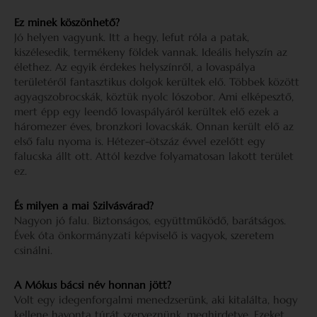
Ez minek köszönhető?
Jó helyen vagyunk. Itt a hegy, lefut róla a patak,
kiszélesedik, termékeny földek vannak. Ideális helyszín az
élethez. Az egyik érdekes helyszínről, a lovaspálya
területéről fantasztikus dolgok kerültek elő. Többek között
agyagszobrocskák, köztük nyolc lószobor. Ami elképesztő,
mert épp egy leendő lovaspályáról kerültek elő ezek a
háromezer éves, bronzkori lovacskák. Onnan került elő az
első falu nyoma is. Hétezer-ötszáz évvel ezelőtt egy
falucska állt ott. Attól kezdve folyamatosan lakott terület
ez.
És milyen a mai Szilvásvárad?
Nagyon jó falu. Biztonságos, együttműködő, barátságos.
Évek óta önkormányzati képviselő is vagyok, szeretem
csinálni.
A Mókus bácsi név honnan jött?
Volt egy idegenforgalmi menedzserünk, aki kitalálta, hogy
kellene havonta túrát szerveznünk, meghirdetve. Ezeket