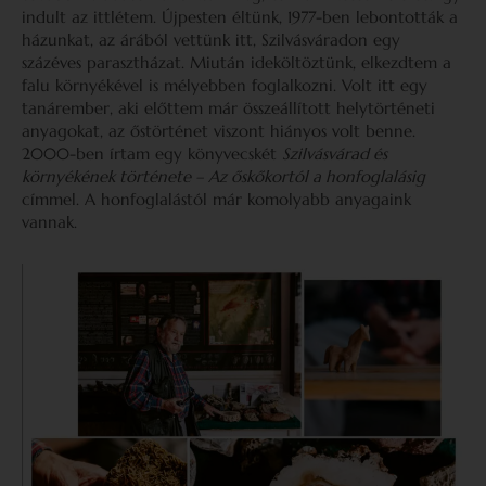
indult az ittlétem. Újpesten éltünk, 1977-ben lebontották a
házunkat, az árából vettünk itt, Szilvásváradon egy
százéves parasztházat. Miután ideköltöztünk, elkezdtem a
falu környékével is mélyebben foglalkozni. Volt itt egy
tanárember, aki előttem már összeállított helytörténeti
anyagokat, az őstörténet viszont hiányos volt benne.
2000-ben írtam egy könyvecskét
Szilvásvárad és
környékének története – Az őskőkortól a honfoglalásig
címmel. A honfoglalástól már komolyabb anyagaink
vannak.