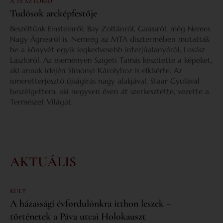
A TE SZTORID
Tudósok arcképfestője
Beszéltünk Einsteinről, Bay Zoltánról, Gaussról, még Nemes
Nagy Ágnesről is. Nemrég az MTA dísztermében mutatták
be a könyvét egyik legkedvesebb interjúalanyáról, Lovász
Lászlóról. Az eseményen Szigeti Tamás készítette a képeket,
aki annak idején Simonyi Károlyhoz is elkísérte. Az
ismeretterjesztő újságírás nagy alakjával, Staar Gyulával
beszélgettem, aki negyven éven át szerkesztette, vezette a
Természet Világát.
AKTUÁLIS
KULT
A házassági évfordulónkra itthon leszek –
történetek a Páva utcai Holokauszt