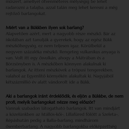
műszert, amellyel ötvenméteres mélységig be lehet
radarozni a talajba, azzal talán meg lehet keresni a még
rejtőző barlangokat.
Miért van a Bükkben ilyen sok barlang?
Alapvetően azért, mert a nagyobb része mészkő. Bár az
iskolában azt tanulják a gyerekek, hogy az egész Bükk
mészkőhegység, ez nem teljesen igaz. Körülbelül a
negyven százaléka mészkő. Rengeteg vulkanikus anyaga is
van. Volt itt egy ősvulkán, ahogy a Mátrában és a
Börzsönyben is. A mészkőben könnyen alakulnak ki
barlangok. Az itteni mészkövek a trópusi tengerekben,
valahol az Egyenlítő környékén alakultak ki. Nagyjából
kétszázmillió év alatt vándorolt ide a Bükk.
Aki a barlangok iránt érdeklődik, és eljön a Bükkbe, de nem
profi, melyik barlangokat nézze meg először?
Vannak szabadon látogatható barlangok. Itt van mindjárt
a közelünkben az Istállós-kői-, Lillafüred fölött a Szeleta-,
Répáshután pedig a Balla-barlang, mindhárom
ősemberbarlang. A nagyobb barlangokba előképzettség