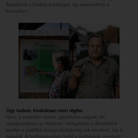
Bánkútnál a Diabáz-barlangot, így keveredtem a
környékre.
Úgy tudom, hivatalosan nem régész.
Nem, a szakmám szerint géplakatos vagyok. De
végigtanultam az életemet. Hallgattam a filozófiától
kezdve a politikai közgazdaságtanig sok mindent, ma is
tanulok. A barlangászaton belül a barlangok régészeti