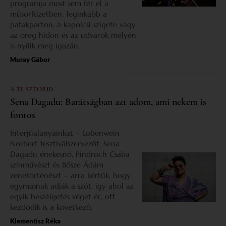
programja most sem fér el a
műsorfüzetben: leginkább a
patakparton, a kapolcsi szigete vagy
az öreg hídon és az udvarok mélyén
is nyílik meg igazán.
Muray Gábor
A TE SZTORID
Sena Dagadu: Barátságban azt adom, ami nekem is
fontos
Interjúalanyainkat – Lobenwein
Norbert fesztiválszervezőt, Sena
Dagadu énekesnő, Pindroch Csaba
színművészt és Bősze Ádám
zenetörténészt – arra kértük, hogy
egymásnak adják a szót, így ahol az
egyik beszélgetés véget ér, ott
kezdődik is a következő.
Klementisz Réka