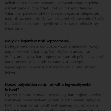
nélkül nem tanácsos bemenni, az ősemberbarlangokba
viszont bárki ellátogathat. Ezek ősi forrásbarlangok.
Valamikor patakok folytak át rajtuk, ezért is telepedtek
meg ott az emberek. De vannak vezetett, „overallos” túrák
is a Bükkben, ezeken egyébként zárt barlangokba is be
lehet jutni.
Melyik a legérdekesebb képződmény?
Én legszívesebben a Kő-lyukba viszek embereket. Az egy
nagyon sokszínű barlang. Van régészeti anyag, van
őslénytani anyag, barlangimedve-csontok például, vannak
nagy termek, szűkületek, és vannak különleges
agyagképződmények is. Sok minden található ott egy
helyen.
Hosszú pályafutása során mi volt a legveszélyesebb
helyzet?
Egyszer zuhantam nyolc métert egy barlangban, és eleve
százötven méter mélyen voltam. A jobb lábam ripityára
tört. Hárman voltunk, volt lent faanyag, így két deszka
közé harmincméternyi kötél segítségével bebandázsoltuk a