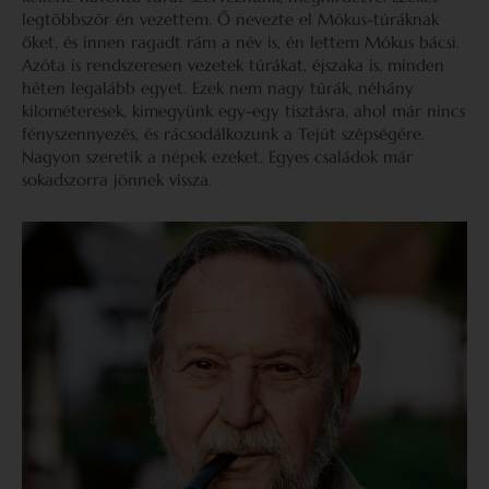
legtöbbször én vezettem. Ő nevezte el Mókus-túráknak
őket, és innen ragadt rám a név is, én lettem Mókus bácsi.
Azóta is rendszeresen vezetek túrákat, éjszaka is, minden
héten legalább egyet. Ezek nem nagy túrák, néhány
kilométeresek, kimegyünk egy-egy tisztásra, ahol már nincs
fényszennyezés, és rácsodálkozunk a Tejút szépségére.
Nagyon szeretik a népek ezeket. Egyes családok már
sokadszorra jönnek vissza.