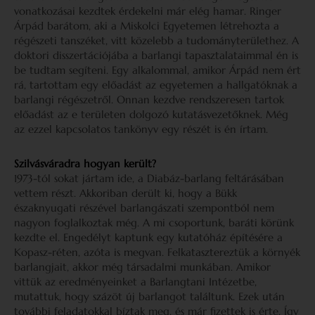
vonatkozásai kezdtek érdekelni már elég hamar. Ringer
Árpád barátom, aki a Miskolci Egyetemen létrehozta a
régészeti tanszéket, vitt közelebb a tudományterülethez. A
doktori disszertációjába a barlangi tapasztalataimmal én is
be tudtam segíteni. Egy alkalommal, amikor Árpád nem ért
rá, tartottam egy előadást az egyetemen a hallgatóknak a
barlangi régészetről. Onnan kezdve rendszeresen tartok
előadást az e területen dolgozó kutatásvezetőknek. Még
az ezzel kapcsolatos tankönyv egy részét is én írtam.
Szilvásváradra hogyan került?
1973-tól sokat jártam ide, a Diabáz-barlang feltárásában
vettem részt. Akkoriban derült ki, hogy a Bükk
északnyugati részével barlangászati szempontból nem
nagyon foglalkoztak még. A mi csoportunk, baráti körünk
kezdte el. Engedélyt kaptunk egy kutatóház építésére a
Kopasz-réten, azóta is megvan. Felkatasztereztük a környék
barlangjait, akkor még társadalmi munkában. Amikor
vittük az eredményeinket a Barlangtani Intézetbe,
mutattuk, hogy százöt új barlangot találtunk. Ezek után
további feladatokkal bíztak meg, és már fizettek is érte. Így