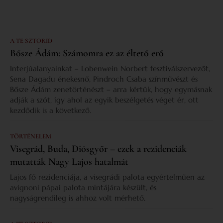
A TE SZTORID
Bősze Ádám: Számomra ez az éltető erő
Interjúalanyainkat – Lobenwein Norbert fesztiválszervezőt,
Sena Dagadu énekesnő, Pindroch Csaba színművészt és
Bősze Ádám zenetörténészt – arra kértük, hogy egymásnak
adják a szót, így ahol az egyik beszélgetés véget ér, ott
kezdődik is a következő.
TÖRTÉNELEM
Visegrád, Buda, Diósgyőr – ezek a rezidenciák
mutatták Nagy Lajos hatalmát
Lajos fő rezidenciája, a visegrádi palota egyértelműen az
avignoni pápai palota mintájára készült, és
nagyságrendileg is ahhoz volt mérhető.