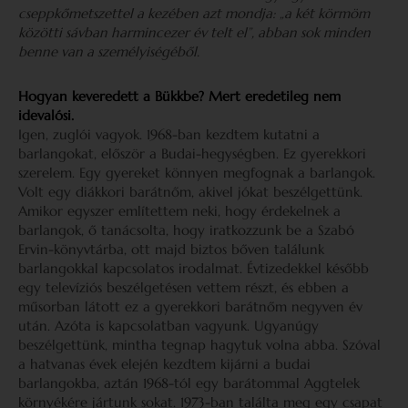
cseppkőmetszettel a kezében azt mondja: „a két körmöm
közötti sávban harmincezer év telt el”, abban sok minden
benne van a személyiségéből.
Hogyan keveredett a Bükkbe? Mert eredetileg nem
idevalósi.
Igen, zuglói vagyok. 1968-ban kezdtem kutatni a
barlangokat, először a Budai-hegységben. Ez gyerekkori
szerelem. Egy gyereket könnyen megfognak a barlangok.
Volt egy diákkori barátnőm, akivel jókat beszélgettünk.
Amikor egyszer említettem neki, hogy érdekelnek a
barlangok, ő tanácsolta, hogy iratkozzunk be a Szabó
Ervin-könyvtárba, ott majd biztos bőven találunk
barlangokkal kapcsolatos irodalmat. Évtizedekkel később
egy televíziós beszélgetésen vettem részt, és ebben a
műsorban látott ez a gyerekkori barátnőm negyven év
után. Azóta is kapcsolatban vagyunk. Ugyanúgy
beszélgettünk, mintha tegnap hagytuk volna abba. Szóval
a hatvanas évek elején kezdtem kijárni a budai
barlangokba, aztán 1968-tól egy barátommal Aggtelek
környékére jártunk sokat. 1973-ban találta meg egy csapat