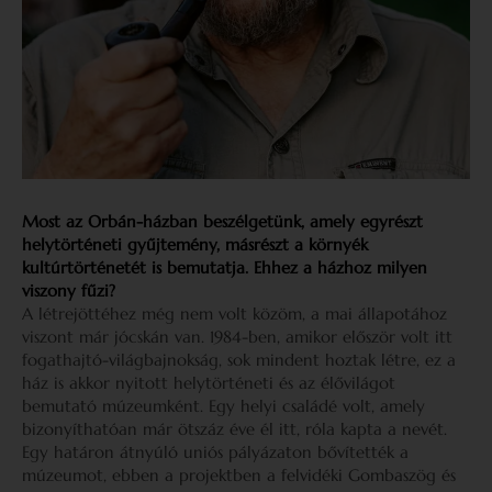
Most az Orbán-házban beszélgetünk, amely egyrészt
helytörténeti gyűjtemény, másrészt a környék
kultúrtörténetét is bemutatja. Ehhez a házhoz milyen
viszony fűzi?
A létrejöttéhez még nem volt közöm, a mai állapotához
viszont már jócskán van. 1984-ben, amikor először volt itt
fogathajtó-világbajnokság, sok mindent hoztak létre, ez a
ház is akkor nyitott helytörténeti és az élővilágot
bemutató múzeumként. Egy helyi családé volt, amely
bizonyíthatóan már ötszáz éve él itt, róla kapta a nevét.
Egy határon átnyúló uniós pályázaton bővítették a
múzeumot, ebben a projektben a felvidéki Gombaszög és