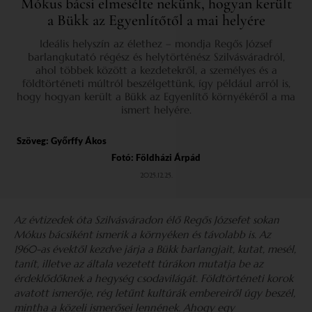
Mókus bácsi elmesélte nekünk, hogyan került
a Bükk az Egyenlítőtől a mai helyére
Ideális helyszín az élethez – mondja Regős József
barlangkutató régész és helytörténész Szilvásváradról,
ahol többek között a kezdetekről, a személyes és a
földtörténeti múltról beszélgettünk, így például arról is,
hogy hogyan került a Bükk az Egyenlítő környékéről a ma
ismert helyére.
Szöveg:
Győrffy Ákos
Fotó: Földházi Árpád
2025.12.25.
Az évtizedek óta Szilvásváradon élő Regős Józsefet sokan
Mókus bácsiként ismerik a környéken és távolabb is. Az
1960-as évektől kezdve járja a Bükk barlangjait, kutat, mesél,
tanít, illetve az általa vezetett túrákon mutatja be az
érdeklődőknek a hegység csodavilágát. Földtörténeti korok
avatott ismerője, rég letűnt kultúrák embereiről úgy beszél,
mintha a közeli ismerősei lennének. Ahogy egy