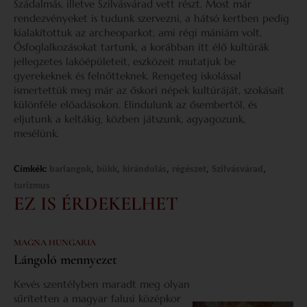
Szádalmás, illetve Szilvásvárad vett részt. Most már
rendezvényeket is tudunk szervezni, a hátsó kertben pedig
kialakítottuk az archeoparkot, ami régi mániám volt.
Ősfoglalkozásokat tartunk, a korábban itt élő kultúrák
jellegzetes lakóépületeit, eszközeit mutatjuk be
gyerekeknek és felnőtteknek. Rengeteg iskolással
ismertettük meg már az őskori népek kultúráját, szokásait
különféle előadásokon. Elindulunk az ősembertől, és
eljutunk a keltákig, közben játszunk, agyagozunk,
mesélünk.
,
,
,
,
,
Címkék:
barlangok
bükk
kirándulás
régészet
Szilvásvárad
turizmus
EZ IS ÉRDEKELHET
MAGNA HUNGARIA
Lángoló mennyezet
Kevés szentélyben maradt meg olyan
sűrítetten a magyar falusi középkor