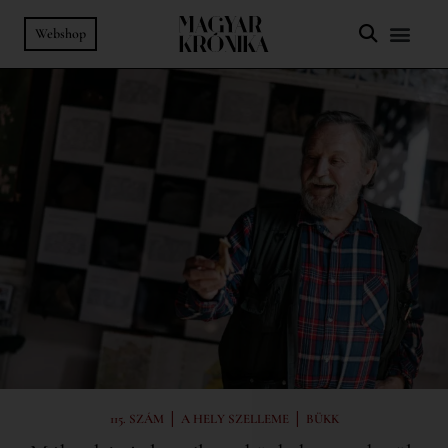
Webshop
|
|
115. SZÁM
A HELY SZELLEME
BÜKK