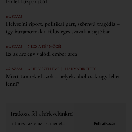
Emlékközpontból
116. SZÁM
Helyszíni riport, politikai párt, szörnyű tragédia –
így burjánoznak a fölösleges szavak a sajtóban
|
116. SZÁM
NÉZZ A KÉP MÖGÉ!
Ez az arc egy valódi ember arca
|
|
116. SZÁM
A HELY SZELLEME
HARMADIK HELY
Miért tűnnek el azok a helyek, ahol csak úgy lehet
lenni?
Iratkozz fel a hírlevelünkre!
Feliratkozás