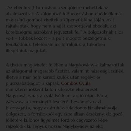
„Az ebédhez 3 turnusban, csengőjelre mehettek az
alkalmazottak. A különböző időbeosztásban ebédelők más-
más színű gombot viseltek a köpenyük kihajtóján. Akit
rajtakaptak, hogy nem a saját csoportjával ebédelt, azt
kötelességmulasztóként jegyezték fel.” A dolgozóknak tilos
volt – többek között – a pult mögött beszélgetniük,
fésülködniük, telefonálniuk, lófrálniuk, a tükörben
illegetniük magukat.
A tisztes magaviselet fejében a Nagykovácsy-alkalmazottak
az átlagosnál magasabb fizetést, valamint házassági, szülési,
illetve a már nem kereső szülők után segélyt és
pluszszabadságot is kaptak.
Gömbös Gyula
miniszterelnökként külön kifejezte elismerését
Nagykovácsynak a családvédelmi akció okán. Bár a
Népszava
a kormányfő leveléről beszámolva azt
bizonygatta, hogy az áruház-tulajdonos kizsákmányolja
dolgozóit, a forrásokból egy szociálisan érzékeny, dolgozói
jóllétére különös figyelmet fordító cégvezető képe
rajzolódik ki. Tegyük hozzá: Nagykovácsy az első