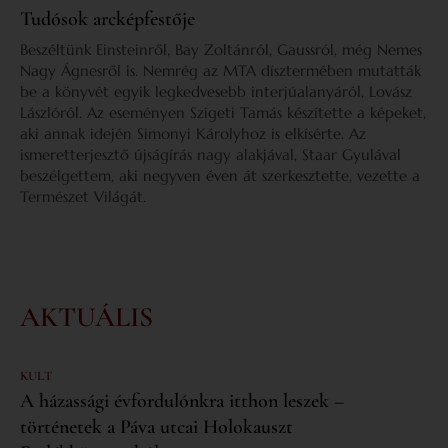
Tudósok arcképfestője
Beszéltünk Einsteinről, Bay Zoltánról, Gaussról, még Nemes
Nagy Ágnesről is. Nemrég az MTA dísztermében mutatták
be a könyvét egyik legkedvesebb interjúalanyáról, Lovász
Lászlóról. Az eseményen Szigeti Tamás készítette a képeket,
aki annak idején Simonyi Károlyhoz is elkísérte. Az
ismeretterjesztő újságírás nagy alakjával, Staar Gyulával
beszélgettem, aki negyven éven át szerkesztette, vezette a
Természet Világát.
AKTUÁLIS
KULT
A házassági évfordulónkra itthon leszek –
történetek a Páva utcai Holokauszt