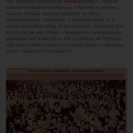
volt, mikszáthi atmoszférájú
anekdotafüzért
is publikált
parlamenti élményeire alapozva. A harmincas években a
nemzeti radikális táborban politizált, de idővel
összekülönbözött Szálasiékkal, a háborúba lépést és a
német megszállást pedig élesen ellenezte. (A háború után
letartóztatták, egy időben a kommunista koncepciós per
áldozatává lett Kádár János volt a rabtársa, aki 1959-ben,
már első titkárként személyes utasítást adott a nagybeteg
Meskó szabadlábra helyezésére.)