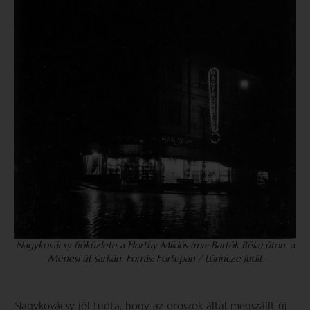
Nagykovácsy fióküzlete a Horthy Miklós (ma: Bartók Béla) úton, a
Ménesi út sarkán. Forrás: Fortepan / Lőrincze Judit
Nagykovácsy jól tudta, hogy az oroszok által megszállt új