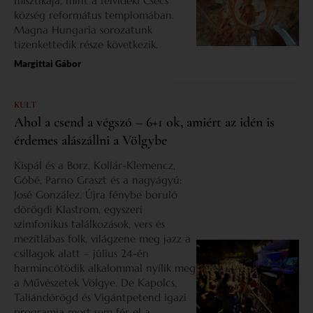
misztikája, mint a felvidéki Csécs
község református templomában.
Magna Hungaria sorozatunk
tizenkettedik része következik.
Margittai Gábor
KULT
Ahol a csend a végszó – 6+1 ok, amiért az idén is
érdemes alászállni a Völgybe
Kispál és a Borz, Kollár-Klemencz,
Góbé, Parno Graszt és a nagyágyú:
José González. Újra fénybe boruló
dörögdi Klastrom, egyszeri
szimfonikus találkozások, vers és
mezítlábas folk, világzene meg jazz a
csillagok alatt – július 24-én
harmincötödik alkalommal nyílik meg
a Művészetek Völgye. De Kapolcs,
Taliándörögd és Vigántpetend igazi
programja most sem fér el a