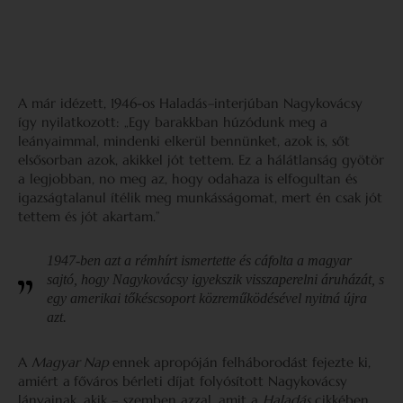
A már idézett, 1946-os Haladás
–
interjúban Nagykovácsy
így nyilatkozott: „Egy barakkban húzódunk meg a
leányaimmal, mindenki elkerül bennünket, azok is, sőt
elsősorban azok, akikkel jót tettem. Ez a hálátlanság gyötör
a legjobban, no meg az, hogy odahaza is elfogultan és
igazságtalanul ítélik meg munkásságomat, mert én csak jót
tettem és jót akartam.”
1947-ben azt a rémhírt ismertette és cáfolta a magyar
sajtó, hogy Nagykovácsy igyekszik visszaperelni áruházát, s
egy amerikai tőkéscsoport közreműködésével nyitná újra
azt.
A
Magyar Nap
ennek apropóján felháborodást fejezte ki,
amiért a
főváros bérleti díjat folyósított Nagykovácsy
lányainak, akik – szemben azzal, amit a
Haladás
cikkében