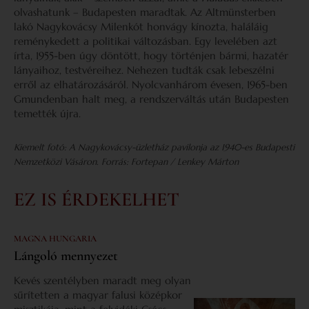
olvashatunk – Budapesten maradtak. Az Altmünsterben
lakó Nagykovácsy Milenkót honvágy kínozta, haláláig
reménykedett a politikai változásban. Egy levelében azt
írta, 1955-ben úgy döntött, hogy történjen bármi, hazatér
lányaihoz, testvéreihez. Nehezen tudták csak lebeszélni
erről az elhatározásáról. Nyolcvanhárom évesen, 1965-ben
Gmundenban halt meg, a rendszerváltás után Budapesten
temették újra.
Kiemelt fotó: A Nagykovácsy-üzletház pavilonja az 1940-es Budapesti
Nemzetközi Vásáron. Forrás: Fortepan / Lenkey Márton
EZ IS ÉRDEKELHET
MAGNA HUNGARIA
Lángoló mennyezet
Kevés szentélyben maradt meg olyan
sűrítetten a magyar falusi középkor