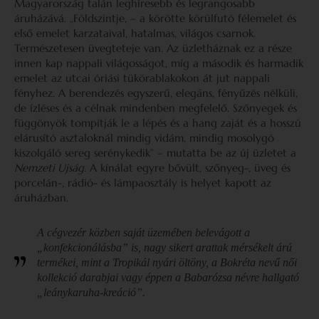
Magyarország talán leghíresebb és legrangosabb
áruházává. „Földszintje, – a körötte körülfutó félemelet és
első emelet karzataival, hatalmas, világos csarnok.
Természetesen üvegteteje van. Az üzletháznak ez a része
innen kap nappali világosságot, míg a második és harmadik
emelet az utcai óriási tükörablakokon át jut nappali
fényhez. A berendezés egyszerű, elegáns, fényűzés nélküli,
de ízléses és a célnak mindenben megfelelő. Szőnyegek és
függönyök tompítják le a lépés és a hang zaját és a hosszú
elárusító asztaloknál mindig vidám, mindig mosolygó
kiszolgáló sereg serénykedik” – mutatta be az új üzletet a
Nemzeti Ujság.
A kínálat egyre bővült, szőnyeg-, üveg és
porcelán-, rádió- és lámpaosztály is helyet kapott az
áruházban.
A cégvezér közben saját üzemében belevágott a
„konfekcionálásba” is, nagy sikert arattak mérsékelt árú
termékei, mint a Tropikál nyári öltöny, a Bokréta nevű női
kollekció darabjai vagy éppen a Babarózsa névre hallgató
„leánykaruha-kreáció”.