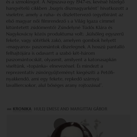
és a szmokingot. A
Népszava
egy 1947-es, kevéssé hízelgő
hangvételű cikkben „bugris díszmagyarként” hivatkozott a
viseletre, amely a ruha- és díszlettervező (egyébiránt az
első magyar női filmrendező s a Világ Igaza címmel
kitüntetett zsidómentő) Zsindelyné Tüdős Klára és
Nagykovácsy közös produktuma volt: „külsőleg egyszerű
fekete, vagy sötétkék zakó, amelyen gombok helyett
»magyaros« paszomántok díszelegnek. A hosszú pantalló
felhajtójára is odavarrt a szabó két-három
paszomántocskát, olyasmit, amilyent a katonasapkán
viseltünk, »topánka« elnevezéssel. És mindezt a
reprezentatív zsinórgyűjteményt kiegészíti a Petőfi-
nyakkendő, ami egy fekete, repkedő szárnyú
lavalliercsokor, alul bőséges arany rojtozással”.