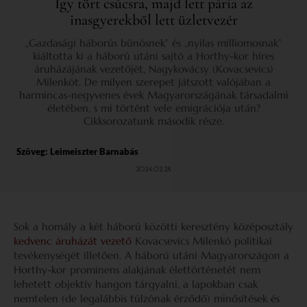
Így tört csúcsra, majd lett pária az
inasgyerekből lett üzletvezér
„Gazdasági háborús bűnösnek” és „nyilas milliomosnak”
kiáltotta ki a háború utáni sajtó a Horthy-kor híres
áruházájának vezetőjét, Nagykovácsy (Kovacsevics)
Milenkót. De milyen szerepet játszott valójában a
harmincas-negyvenes évek Magyarországának társadalmi
életében, s mi történt vele emigrációja után?
Cikksorozatunk második része.
Szöveg:
Leimeiszter Barnabás
2024.02.28.
Sok a homály a két háború közötti keresztény középosztály
kedvenc áruházát vezető
Kovacsevics Milenkó politikai
tevékenységét illetően. A háború utáni Magyarországon a
Horthy-kor prominens alakjának élettörténetét nem
lehetett objektív hangon tárgyalni, a lapokban csak
nemtelen (de legalábbis túlzónak érződő) minősítések és