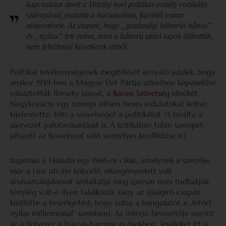
kapcsolatot ápolt a Horthy kori politikai osztály radikális
szárnyával, osztotta a nacionalista, fajvédő eszme
alapvetéseit. Az viszont, hogy „gazdasági háborús bűnös”
és „nyilas” lett volna, mint a háború utáni lapok állították,
nem feltétlenül következik ebből.
Politikai tevékenységének megítélését árnyaló adalék, hogy
amikor 1939-ben a Magyar Élet Pártja színeiben képviselővé
választották Ilovszky Jánost, a
Baross Szövetség
elnökét,
Nagykovácsy egy ünnepi ülésen heves indulatokat keltve
kijelentette: félti a szövetséget a politikától. (S bírálta a
szervezet palotavásárlását is. A kritikában talán szerepet
játszott az Ilovszkyval való személyes konfliktusa is.)
Izgalmas a
Haladás
egy 1946-os cikke, amelynek a szerzője
már a Linz utcáin kóborló, elszegényedett volt
áruháztulajdonost szólaltatja meg (persze nem tudhatjuk,
tényleg volt-e ilyen találkozás, vagy az újságíró csupán
kiötlötte a beszélgetést, hogy szítsa a hangulatot a „letört
nyilas milliomossal” szemben). Az interjú bevezetője szerint
az üzletvezér a húszas-harmincas években „leveleket írt a