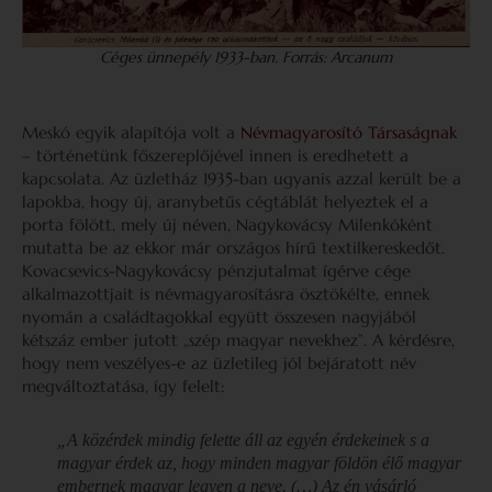
Céges ünnepély 1933-ban
.
Forrás: Arcanum
Meskó egyik alapítója volt a
Névmagyarosító Társaságnak
– történetünk főszereplőjével innen is eredhetett a
kapcsolata. Az üzletház 1935-ban ugyanis azzal került be a
lapokba, hogy új, aranybetűs cégtáblát helyeztek el a
porta fölött, mely új néven, Nagykovácsy Milenkóként
mutatta be az ekkor már országos hírű textilkereskedőt.
Kovacsevics-Nagykovácsy pénzjutalmat ígérve cége
alkalmazottjait is névmagyarosításra ösztökélte, ennek
nyomán a családtagokkal együtt összesen nagyjából
kétszáz ember jutott „szép magyar nevekhez”. A kérdésre,
hogy nem veszélyes-e az üzletileg jól bejáratott név
megváltoztatása, így felelt:
„A közérdek mindig felette áll az egyén érdekeinek s a
magyar érdek az, hogy minden magyar földön élő magyar
embernek magyar legyen a neve. (…) Az én vásárló