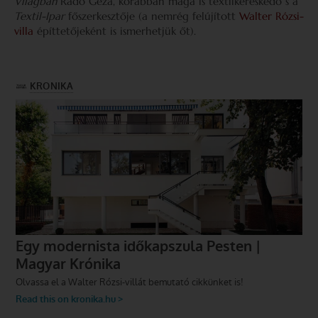
Világban
Radó Géza, korábban maga is textilkereskedő s a
Textil-Ipar
főszerkesztője (a nemrég felújított
Walter Rózsi-
villa
építtetőjeként is ismerhetjük őt).