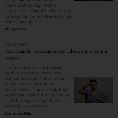
műsorfüzetben: leginkább a
patakparton, a kapolcsi szigete vagy
az öreg hídon és az udvarok mélyén
is nyílik meg igazán.
Muray Gábor
A TE SZTORID
Sena Dagadu: Barátságban azt adom, ami nekem is
fontos
Interjúalanyainkat – Lobenwein
Norbert fesztiválszervezőt, Sena
Dagadu énekesnő, Pindroch Csaba
színművészt és Bősze Ádám
zenetörténészt – arra kértük, hogy
egymásnak adják a szót, így ahol az
egyik beszélgetés véget ér, ott
kezdődik is a következő.
Klementisz Réka