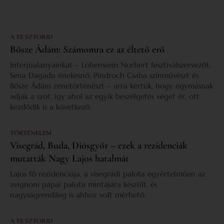
A TE SZTORID
Bősze Ádám: Számomra ez az éltető erő
Interjúalanyainkat – Lobenwein Norbert fesztiválszervezőt,
Sena Dagadu énekesnő, Pindroch Csaba színművészt és
Bősze Ádám zenetörténészt – arra kértük, hogy egymásnak
adják a szót, így ahol az egyik beszélgetés véget ér, ott
kezdődik is a következő.
TÖRTÉNELEM
Visegrád, Buda, Diósgyőr – ezek a rezidenciák
mutatták Nagy Lajos hatalmát
Lajos fő rezidenciája, a visegrádi palota egyértelműen az
avignoni pápai palota mintájára készült, és
nagyságrendileg is ahhoz volt mérhető.
A TE SZTORID