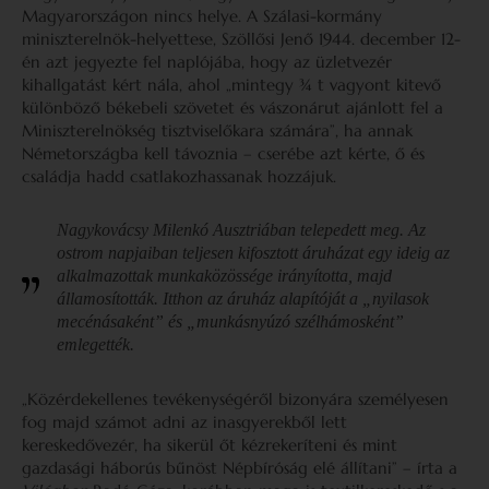
Magyarországon nincs helye. A Szálasi-kormány
miniszterelnök-helyettese, Szöllősi Jenő 1944. december 12-
én azt jegyezte fel naplójába, hogy az üzletvezér
kihallgatást kért nála, ahol „mintegy ¾ t vagyont kitevő
különböző békebeli szövetet és vászonárut ajánlott fel a
Miniszterelnökség tisztviselőkara számára”, ha annak
Németországba kell távoznia – cserébe azt kérte, ő és
családja hadd csatlakozhassanak hozzájuk.
Nagykovácsy Milenkó Ausztriában telepedett meg. Az
ostrom napjaiban teljesen kifosztott áruházat egy ideig az
alkalmazottak munkaközössége irányította, majd
államosították. Itthon az áruház alapítóját a „nyilasok
mecénásaként” és „munkásnyúzó szélhámosként”
emlegették.
„Közérdekellenes tevékenységéről bizonyára személyesen
fog majd számot adni az inasgyerekből lett
kereskedővezér, ha sikerül őt kézrekeríteni és mint
gazdasági háborús bűnöst Népbíróság elé állítani” – írta a