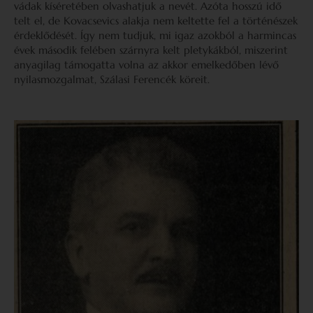
vádak kíséretében olvashatjuk a nevét. Azóta hosszú idő
telt el, de Kovacsevics alakja nem keltette fel a történészek
érdeklődését. Így nem tudjuk, mi igaz azokból a harmincas
évek második felében szárnyra kelt pletykákból, miszerint
anyagilag támogatta volna az akkor emelkedőben lévő
nyilasmozgalmat, Szálasi Ferencék köreit.