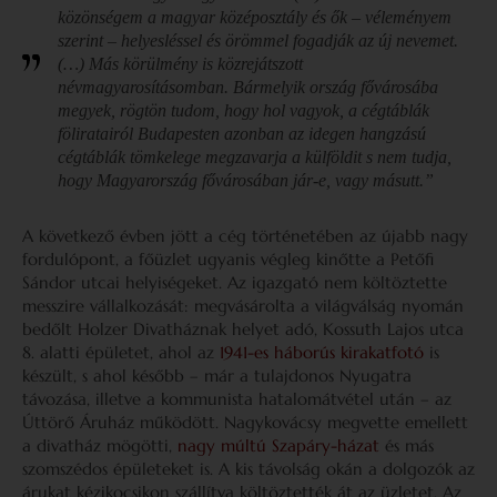
közönségem a magyar középosztály és ők – véleményem
szerint – helyesléssel és örömmel fogadják az új nevemet.
(…) Más körülmény is közrejátszott
névmagyarosításomban. Bármelyik ország fővárosába
megyek, rögtön tudom, hogy hol vagyok, a cégtáblák
föliratairól Budapesten azonban az idegen hangzású
cégtáblák tömkelege megzavarja a külföldit s nem tudja,
hogy Magyarország fővárosában jár-e, vagy másutt.”
A következő évben jött a cég történetében az újabb nagy
fordulópont, a főüzlet ugyanis végleg kinőtte a Petőfi
Sándor utcai helyiségeket. Az igazgató nem költöztette
messzire vállalkozását: megvásárolta a világválság nyomán
bedőlt Holzer Divatháznak helyet adó, Kossuth Lajos utca
8. alatti épületet, ahol az
1941-es háborús kirakatfotó
is
készült, s ahol később – már a tulajdonos Nyugatra
távozása, illetve a kommunista hatalomátvétel után – az
Úttörő Áruház működött. Nagykovácsy megvette emellett
a divatház mögötti,
nagy múltú Szapáry-házat
és más
szomszédos épületeket is. A kis távolság okán a dolgozók az
árukat kézikocsikon szállítva költöztették át az üzletet. Az