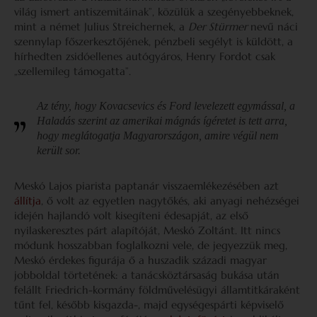
világ ismert antiszemitáinak”, közülük a szegényebbeknek,
mint a német Julius Streichernek, a
Der Stürmer
nevű náci
szennylap főszerkesztőjének, pénzbeli segélyt is küldött, a
hírhedten zsidóellenes autógyáros, Henry Fordot csak
„szellemileg támogatta”.
Az tény, hogy Kovacsevics és Ford levelezett egymással, a
Haladás
szerint az amerikai mágnás ígéretet is tett arra,
hogy meglátogatja Magyarországon, amire végül nem
került sor.
Meskó Lajos piarista paptanár visszaemlékezésében azt
állítja
, ő volt az egyetlen nagytőkés, aki anyagi nehézségei
idején hajlandó volt kisegíteni édesapját, az első
nyilaskeresztes párt alapítóját, Meskó Zoltánt. Itt nincs
módunk hosszabban foglalkozni vele, de jegyezzük meg,
Meskó érdekes figurája ő a huszadik századi magyar
jobboldal törtetének: a tanácsköztársaság bukása után
felállt Friedrich-kormány földművelésügyi államtitkáraként
tűnt fel, később kisgazda-, majd egységespárti képviselő