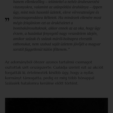
hanem ellenkezőleg – tekintettel a nehéz árubeszerzési
viszonyokra, valamint az utánpótlási áruhiánya – éppen
úgy, mint más hasonló üzletek, eleve vérveszteségre és
összezsugorodásra ítéltetett. Ha mindezek ellenére most
mégis felajánlom ezt az árukészletet a
bombakárosultaknak, akkor ennek az az oka, hogy úgy
érzem, a hazánkat fenyegető nagy veszedelem idején,
amikor százak és százak máról-holnapra elvesztik
otthonukat, nem szabad saját üzletem jövőjét a magyar
sorstól függetlenül külön féltenem.”
Az adományból ötezer azonos tartalmú csomagot
osztottak szét országszerte. Családja szerint ezt az akciót
forgatták ki, értelmezték később úgy, hogy a nyilas
kormányt támogatta, pedig ez még több hónappal
Szálasiék hatalomra kerülése előtt történt.