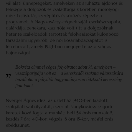
vállalati ünnepségeket, amelyeken az áruháztulajdonos és
felesége a dolgozók és családtagjaik körében mosolyog:
mise, tojásfutás, cserépütés és sörözés képezte a
programot. A Nagykovácsy-cégnek saját cserkészcsapata,
dalárdája, zenekara, kaszinója volt (itt a dolgozóknak
hetente szakelőadók tartottak felolvasásokat különböző
társadalmi ügyekről), de női kosárlabdacsapatot is
létrehozott, amely 1943-ban megnyerte az országos
bajnokságot.
Bokréta
címmel céges folyóiratot adott ki, amelyben –
vesszőparipája volt ez – a kereskedői szakma választására
buzdította a pályától hagyományosan ódzkodó keresztény
fiatalokat.
Nyerges Ágnes idézi az üzletház 1940-ben kiadott
szolgálati szabályzatát, eszerint Nagykovácsy szigorú
keretek közé fogta a munkát: heti 54 órás munkaidő,
kezdés 7 óra 40-kor, végzés 18 óra 15-kor, másfél órás
ebédszünet.