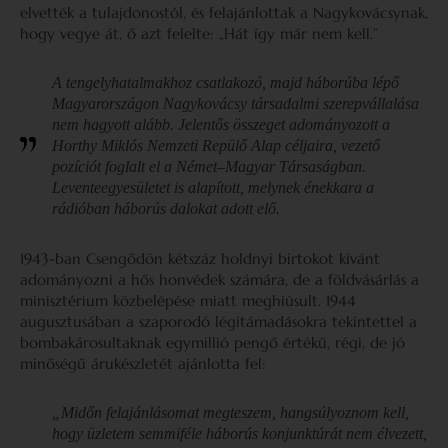
elvették a tulajdonostól, és felajánlottak a Nagykovácsynak,
hogy vegye át, ő azt felelte: „Hát így már nem kell.”
A tengelyhatalmakhoz csatlakozó, majd háborúba lépő
Magyarországon Nagykovácsy társadalmi szerepvállalása
nem hagyott alább. Jelentős összeget adományozott a
Horthy Miklós Nemzeti Repülő Alap céljaira, vezető
pozíciót foglalt el a Német–Magyar Társaságban.
Leventeegyesületet is alapított, melynek énekkara a
rádióban háborús dalokat adott elő.
1943-ban Csengődön kétszáz holdnyi birtokot kívánt
adományozni a hős honvédek számára, de a földvásárlás a
minisztérium közbelépése miatt meghiúsult. 1944
augusztusában a szaporodó légitámadásokra tekintettel a
bombakárosultaknak egymillió pengő értékű, régi, de jó
minőségű árukészletét ajánlotta fel:
„Midőn felajánlásomat megteszem, hangsúlyoznom kell,
hogy üzletem semmiféle háborús konjunktúrát nem élvezett,