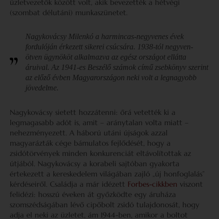
üzletvezetők között volt, akik bevezették a hétvégi
(szombat délutáni) munkaszünetet.
Nagykovácsy Milenkó a harmincas-negyvenes évek
fordulóján érkezett sikerei csúcsára. 1938-tól negyven-
ötven ügynököt alkalmazva az egész országot ellátta
áruival. Az 1941-es
Beszélő számok
című zsebkönyv szerint
az előző évben Magyarországon neki volt a legnagyobb
jövedelme.
Nagykovácsy sietett hozzátenni: őrá vetették ki a
legmagasabb adót is, amit – aránytalan volta miatt –
nehezményezett. A háború utáni újságok azzal
magyarázták cége bámulatos fejlődését, hogy a
zsidótörvények minden konkurenciát eltávolítottak az
útjából. Nagykovácsy a korabeli sajtóban gyakorta
értekezett a kereskedelem világában zajló „új honfoglalás”
kérdéseiről. Családja a már idézett
Forbes-cikkben
viszont
felidézi: hosszú éveken át győzködte egy áruháza
szomszédságában lévő cipőbolt zsidó tulajdonosát, hogy
adja el neki az üzletet, ám 1944-ben, amikor a boltot