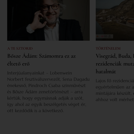
A TE SZTORID
TÖRTÉNELEM
Bősze Ádám: Számomra ez az
Visegrád, Buda, 
éltető erő
rezidenciák mut
hatalmát
Interjúalanyainkat – Lobenwein
Norbert fesztiválszervezőt, Sena Dagadu
Lajos fő rezidenciá
énekesnő, Pindroch Csaba színművészt
egyértelműen az a
és Bősze Ádám zenetörténészt – arra
mintájára készült,
kértük, hogy egymásnak adják a szót,
ahhoz volt mérhet
így ahol az egyik beszélgetés véget ér,
ott kezdődik is a következő.