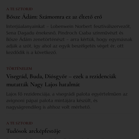
A TE SZTORID
Bősze Ádám: Számomra ez az éltető erő
Interjúalanyainkat – Lobenwein Norbert fesztiválszervezőt,
Sena Dagadu énekesnő, Pindroch Csaba színművészt és
Bősze Ádám zenetörténészt – arra kértük, hogy egymásnak
adják a szót, így ahol az egyik beszélgetés véget ér, ott
kezdődik is a következő.
TÖRTÉNELEM
Visegrád, Buda, Diósgyőr – ezek a rezidenciák
mutatták Nagy Lajos hatalmát
Lajos fő rezidenciája, a visegrádi palota egyértelműen az
avignoni pápai palota mintájára készült, és
nagyságrendileg is ahhoz volt mérhető.
A TE SZTORID
Tudósok arcképfestője