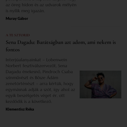
az öreg hídon és az udvarok mélyén
is nyílik meg igazán.
Muray Gábor
A TE SZTORID
Sena Dagadu: Barátságban azt adom, ami nekem is
fontos
Interjúalanyainkat – Lobenwein
Norbert fesztiválszervezőt, Sena
Dagadu énekesnő, Pindroch Csaba
színművészt és Bősze Ádám
zenetörténészt – arra kértük, hogy
egymásnak adják a szót, így ahol az
egyik beszélgetés véget ér, ott
kezdődik is a következő.
Klementisz Réka