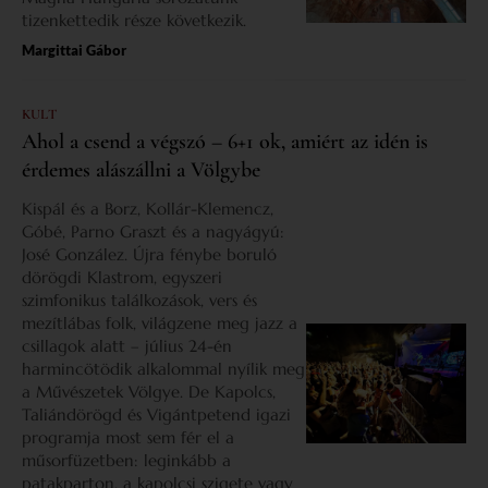
tizenkettedik része következik.
Margittai Gábor
KULT
Ahol a csend a végszó – 6+1 ok, amiért az idén is
érdemes alászállni a Völgybe
Kispál és a Borz, Kollár-Klemencz,
Góbé, Parno Graszt és a nagyágyú:
José González. Újra fénybe boruló
dörögdi Klastrom, egyszeri
szimfonikus találkozások, vers és
mezítlábas folk, világzene meg jazz a
csillagok alatt – július 24-én
harmincötödik alkalommal nyílik meg
a Művészetek Völgye. De Kapolcs,
Taliándörögd és Vigántpetend igazi
programja most sem fér el a
műsorfüzetben: leginkább a
patakparton, a kapolcsi szigete vagy