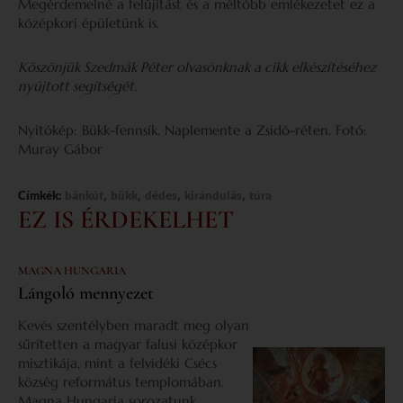
Megérdemelné a felújítást és a méltóbb emlékezetet ez a
középkori épületünk is.
Köszönjük Szedmák Péter olvasónknak a cikk elkészítéséhez
nyújtott segítségét.
Nyitókép: Bükk-fennsík. Naplemente a Zsidó-réten. Fotó:
Muray Gábor
,
,
,
,
Címkék:
bánkút
bükk
dédes
kirándulás
túra
EZ IS ÉRDEKELHET
MAGNA HUNGARIA
Lángoló mennyezet
Kevés szentélyben maradt meg olyan
sűrítetten a magyar falusi középkor
misztikája, mint a felvidéki Csécs
község református templomában.
Magna Hungaria sorozatunk