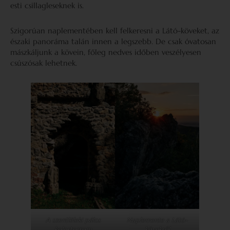
esti csillagleseknek is.
Szigorúan naplementében kell felkeresni a Látó-köveket, az
északi panoráma talán innen a legszebb. De csak óvatosan
mászkáljunk a kövein, főleg nedves időben veszélyesen
csúszósak lehetnek.
A szentléleki pálos
Naplemente a Látó-
kolostorrom
kövekről