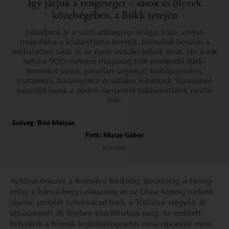
Így járjuk a rengeteget – sasok és ölyvek
közelségében, a Bükk tetején
Feküdjünk le a szirti sziklagyep virágai közé, szívjuk
magunkba a kristálytiszta levegőt, bámuljuk hosszan a
leírhatatlan tájat és az égen úszkáló felhők sorát. Ha a sok
helyen 900 méteres magasság fölé emelkedő Bükk-
fennsíkot járjuk, páratlan szépségű kilátópontokra,
tisztásokra, barlangokra és ősfákra lelhetünk. Túraajánló
összeállításunk a dédesi várromtól Bükkszentlélek csodái
felé.
Szöveg:
Bíró Mátyás
Fotó: Muray Gábor
2026.01.16.
Autóval érkezve a fennsíkra Bánkútig, Jávorkútig, a Hereg-
rétig, a bánya-hegyi elágazóig és az Olasz-kapuig tudunk
eljutni, utóbbit Szilvásvárad felől, a Tótfalusi-völgyön át
úthasználati díj fejében közelíthetjük meg. Az említett
helyekről a fennsík legkülönlegesebb túracélpontjai mind