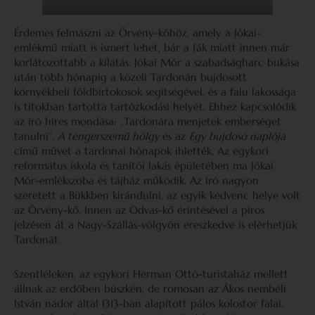
Érdemes felmászni az Örvény-kőhöz, amely a Jókai-
emlékmű miatt is ismert lehet, bár a fák miatt innen már
korlátozottabb a kilátás. Jókai Mór a szabadságharc bukása
után több hónapig a közeli Tardonán bujdosott
környékbeli földbirtokosok segítségével, és a falu lakossága
is titokban tartotta tartózkodási helyét. Ehhez kapcsolódik
az író híres mondása: „Tardonára menjetek emberséget
tanulni”.
A tengerszemű hölgy
és az
Egy bujdosó naplója
című művet a tardonai hónapok ihlették. Az egykori
református iskola és tanítói lakás épületében ma Jókai
Mór-emlékszoba és tájház működik. Az író nagyon
szeretett a Bükkben kirándulni, az egyik kedvenc helye volt
az Örvény-kő. Innen az Odvas-kő érintésével a piros
jelzésen át a Nagy-Szállás-völgyön ereszkedve is elérhetjük
Tardonát.
Szentléleken, az egykori Herman Ottó-turistaház mellett
állnak az erdőben büszkén, de romosan az Ákos nembéli
István nádor által 1313-ban alapított pálos kolostor falai.