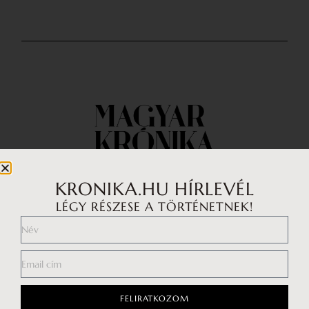
KRONIKA.HU HÍRLEVÉL
LÉGY RÉSZESE A TÖRTÉNETNEK!
Impresszum
Médiaajánlat
Általános Szerződési Feltételek
Adatkezelési tájékoztató
FELIRATKOZOM