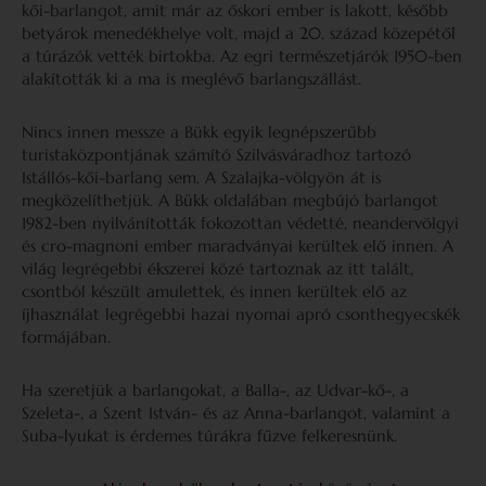
kői-barlangot, amit már az őskori ember is lakott, később
betyárok menedékhelye volt, majd a 20. század közepétől
a túrázók vették birtokba. Az egri természetjárók 1950-ben
alakították ki a ma is meglévő barlangszállást.
Nincs innen messze a Bükk egyik legnépszerűbb
turistaközpontjának számító Szilvásváradhoz tartozó
Istállós-kői-barlang sem. A Szalajka-völgyön át is
megközelíthetjük. A Bükk oldalában megbújó barlangot
1982-ben nyilvánították fokozottan védetté, neandervölgyi
és cro-magnoni ember maradványai kerültek elő innen. A
világ legrégebbi ékszerei közé tartoznak az itt talált,
csontból készült amulettek, és innen kerültek elő az
íjhasználat legrégebbi hazai nyomai apró csonthegyecskék
formájában.
Ha szeretjük a barlangokat,
a
Balla-, az Udvar-kő-, a
Szeleta-, a Szent István- és az Anna-barlangot, valamint a
Suba-lyukat is érdemes túrákra fűzve felkeresnünk.