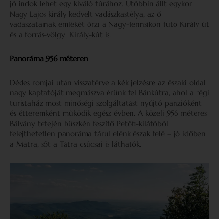
jó indok lehet egy kiváló túrához. Utóbbin állt egykor
Nagy Lajos király kedvelt vadászkastélya, az ő
vadászatainak emlékét őrzi a Nagy-fennsíkon futó Király út
és a forrás-völgyi Király-kút is.
Panoráma 956 méteren
Dédes romjai után visszatérve a kék jelzésre az északi oldal
nagy kaptatóját megmászva érünk fel Bánkútra, ahol a régi
turistaház most minőségi szolgáltatást nyújtó panzióként
és étteremként működik egész évben. A közeli 956 méteres
Bálvány tetején büszkén feszítő Petőfi-kilátóból
felejthetetlen panoráma tárul elénk észak felé – jó időben
a Mátra, sőt a Tátra csúcsai is láthatók.