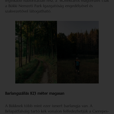
leginkább háborítatlan rész, a 60hektáros magterület csak
a Bükki Nemzeti Park Igazgatóság engedélyével és
szakvezetővel látogatható.
Barlangszállás 823 méter magasan
A Bükknek több mint ezer ismert barlangja van. A
Bélapátfalváig tartó kék vonalon felfedezhetjük a Cserepes-