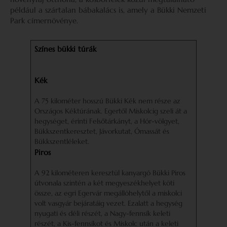
például a szártalan bábakalács is, amely a Bükki Nemzeti
Park címernövénye.
Színes bükki túrák
Kék
A 75 kilométer hosszú Bükki Kék nem része az
Országos Kéktúrának. Egertől Miskolcig szeli át a
hegységet, érinti Felsőtárkányt, a Hór-völgyet,
Bükkszentkeresztet, Jávorkutat, Ómassát és
Bükkszentléleket.
Piros
A 92 kilométeren keresztül kanyargó Bükki Piros
útvonala szintén a két megyeszékhelyet köti
össze, az egri Egervár megállóhelytől a miskolci
volt vasgyár bejáratáig vezet. Ezalatt a hegység
nyugati és déli részét, a Nagy-fennsík keleti
részét, a Kis-fennsíkot és Miskolc után a keleti