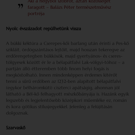
Aki a hegyből szobrot, aztán közösséget
faragott – Balázs Péter természetművész
portréja
Nyolc évszázadot repülhetünk vissza
A bükki kéktúra a Cserepes-kői barlang után érinti a Pes-kő
szikláit, ördögszántásos lejtőit, majd hosszan tekeregve az
erdőrengetegben bükkösök, majd gyertyános- és cseres-
tölgyesek között ér le a bélapátfalvi Lak-völgyi-tóhoz – a
partján álló étteremben több finom helyi fogás is
megkóstolható. Innen mindenképpen érdemes kitérőt
tenni a sűrű erdőben az 1232-ben alapított bélapátfalvi
(egykor bélháromkúti) ciszterci apátságig, ahonnan jól
látható a Bél-kő felhagyott mészkőbányája is. Hazánk egyik
legszebb és legjelentősebb középkori műemléke ez, román
és kora gótikus stílusjegyekkel. Jelenleg a felújításán
dolgoznak.
Szarvaskő