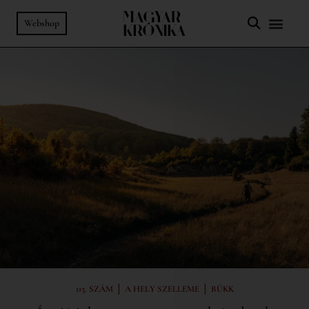
Webshop
|
|
115. SZÁM
A HELY SZELLEME
BÜKK