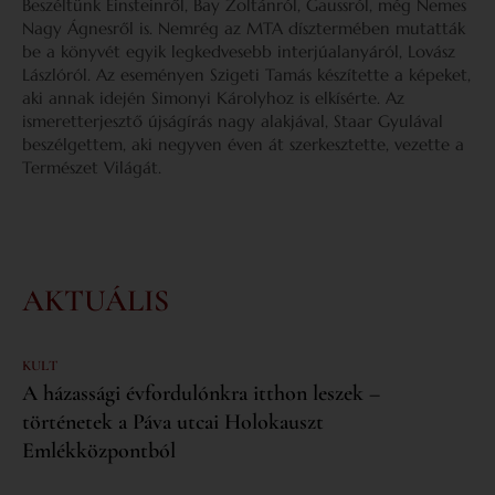
Beszéltünk Einsteinről, Bay Zoltánról, Gaussról, még Nemes
Nagy Ágnesről is. Nemrég az MTA dísztermében mutatták
be a könyvét egyik legkedvesebb interjúalanyáról, Lovász
Lászlóról. Az eseményen Szigeti Tamás készítette a képeket,
aki annak idején Simonyi Károlyhoz is elkísérte. Az
ismeretterjesztő újságírás nagy alakjával, Staar Gyulával
beszélgettem, aki negyven éven át szerkesztette, vezette a
Természet Világát.
AKTUÁLIS
KULT
A házassági évfordulónkra itthon leszek –
történetek a Páva utcai Holokauszt
Emlékközpontból