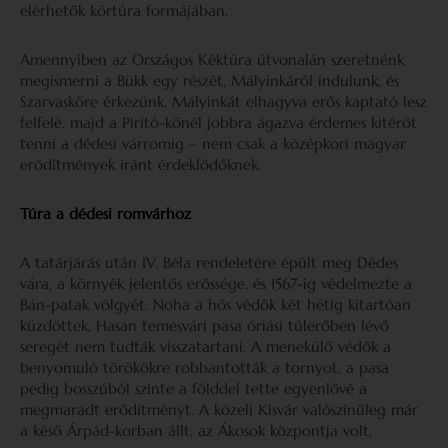
elérhetők körtúra formájában.
Amennyiben az Országos Kéktúra útvonalán szeretnénk
megismerni a Bükk egy részét, Mályinkáról indulunk, és
Szarvaskőre érkezünk. Mályinkát elhagyva erős kaptató lesz
felfelé, majd a Pirító-kőnél jobbra ágazva érdemes kitérőt
tenni a dédesi várromig – nem csak a középkori magyar
erődítmények iránt érdeklődőknek.
Túra a dédesi romvárhoz
A tatárjárás után IV. Béla rendeletére épült meg Dédes
vára, a környék jelentős erőssége, és 1567-ig védelmezte a
Bán-patak völgyét. Noha a hős védők két hétig kitartóan
küzdöttek, Hasan temesvári pasa óriási túlerőben lévő
seregét nem tudták visszatartani. A menekülő védők a
benyomuló törökökre robbantották a tornyot, a pasa
pedig bosszúból szinte a földdel tette egyenlővé a
megmaradt erődítményt. A közeli Kisvár valószínűleg már
a késő Árpád-korban állt, az Ákosok központja volt.