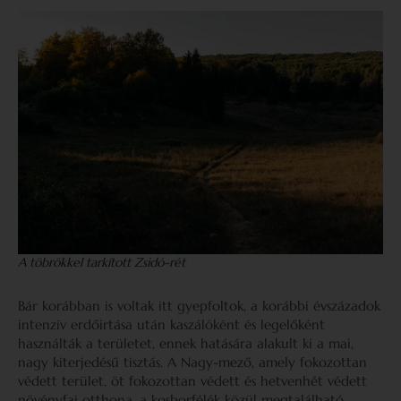
A töbrökkel tarkított Zsidó-rét
Bár korábban is voltak itt gyepfoltok, a korábbi évszázadok
intenzív erdőirtása után kaszálóként és legelőként
használták a területet, ennek hatására alakult ki a mai,
nagy kiterjedésű tisztás. A Nagy-mező, amely fokozottan
védett terület, öt fokozottan védett és hetvenhét védett
növényfaj otthona, a kosborfélék közül megtalálható