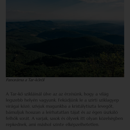
Panoráma a Tar-kőről
A Tar-kő szikláinál ülve az az érzésünk, hogy a világ
legszebb helyén vagyunk. Feküdjünk le a szirti sziklagyep
virágai közé, szívjuk magunkba a kristálytiszta levegőt,
bámuljuk hosszan a leírhatatlan tájat és az égen úszkáló
felhők sorát. A varjak, sasok és ölyvek itt olyan közelségben
repkednek, ami máshol szinte elképzelhetetlen.