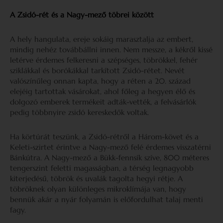
A Zsidó-rét és a Nagy-mező töbrei között
A hely hangulata, ereje sokáig marasztalja az embert,
mindig nehéz továbbállni innen. Nem messze, a kékről kissé
letérve érdemes felkeresni a szépséges, töbrökkel, fehér
sziklákkal és borókákkal tarkított Zsidó-rétet. Nevét
valószínűleg onnan kapta, hogy a réten a 20. század
elejéig tartottak vásárokat, ahol főleg a hegyen élő és
dolgozó emberek termékeit adták-vették, a felvásárlók
pedig többnyire zsidó kereskedők voltak.
Ha körtúrát teszünk, a Zsidó-rétről a Három-követ és a
Keleti-szirtet érintve a Nagy-mező felé érdemes visszatérni
Bánkútra. A Nagy-mező a Bükk-fennsík szíve, 800 méteres
tengerszint feletti magasságban, a térség legnagyobb
kiterjedésű, töbrök és uvalák tagolta hegyi rétje. A
töbröknek olyan különleges mikroklímája van, hogy
bennük akár a nyár folyamán is előfordulhat talaj menti
fagy.