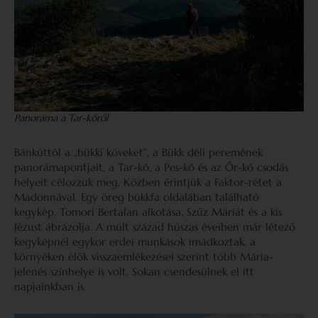
Panoráma a Tar-kőről
Bánkúttól a „bükki köveket”, a Bükk déli peremének
panorámapontjait, a Tar-kő, a Pes-kő és az Őr-kő csodás
helyeit célozzuk meg. Közben érintjük a Faktor-rétet a
Madonnával. Egy öreg bükkfa oldalában található
kegykép, Tomori Bertalan alkotása, Szűz Máriát és a kis
Jézust ábrázolja. A múlt század húszas éveiben már létező
kegyképnél egykor erdei munkások imádkoztak, a
környéken élők visszaemlékezései szerint több Mária-
jelenés színhelye is volt. Sokan csendesülnek el itt
napjainkban is.