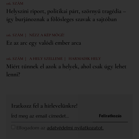
116. SZÁM
Helyszíni riport, politikai párt, szörnyű tragédia –
így burjánoznak a fölösleges szavak a sajtóban
|
116. SZÁM
NÉZZ A KÉP MÖGÉ!
Ez az arc egy valódi ember arca
|
|
116. SZÁM
A HELY SZELLEME
HARMADIK HELY
Miért tűnnek el azok a helyek, ahol csak úgy lehet
lenni?
Iratkozz fel a hírlevelünkre!
Feliratkozás
Elfogadom az
adatvédelmi nyilatkozatot.