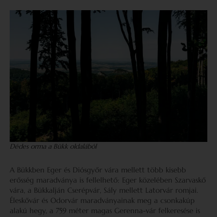
Dédes orma a Bükk oldalából
A Bükkben Eger és Diósgyőr vára mellett több kisebb
erősség maradványa is fellelhető: Eger közelében Szarvaskő
vára, a Bükkalján Cserépvár, Sály mellett Latorvár romjai.
Éleskővár és Odorvár maradványainak meg a csonkakúp
alakú hegy, a 759 méter magas Gerenna-vár felkeresése is