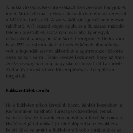
A bükki Országos Kéktúra-szakaszt Szarvaskőnél hagyjuk el,
innen Sirok felé már a Heves–Borsodi-dombságon keresztül
a Mátrába tart az út. A szarvaskői vár Egertől nem messze
található. A 13. század végén épült, és a 18. század második
felében pusztult el, azóta rom és kilátó. Eger egyik
előváraként, ahogy például Sirok, Cserépvár és Dédes vára
is, az 1552-es ostrom alatt futárok és kémek pihenőhelye
volt, a legendák szerint akkoriban alagútrendszer kötötte
össze az egri várral. Talán kevéssé közismert, hogy az
Isten
hozta, őrnagy úr!
című, nagy sikerű filmszatírát Latinovits
Zoltán és Sinkovits Imre főszereplésével a településen
forgatták.
Bükkszentlélek csodái
Ha a Bükk-fennsíkon keresünk bázist, Bánkút közelében, a
Kis-fennsíkon található Turistapark Szentlélek remek
választás lesz. Ez hazánk legmagasabban fekvő kempingje,
kiváló szolgáltatásokkal. Jó kiindulópontja az északi és a
keleti Bükk, valamint a Bükk-fennsík több túrájának és az