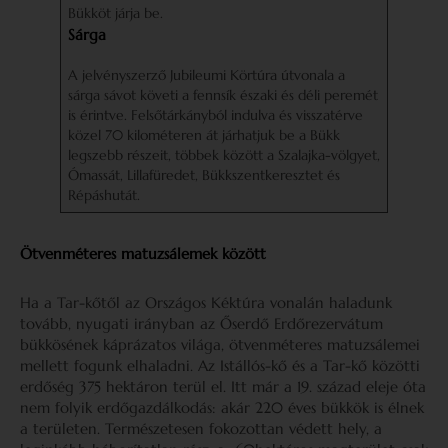
Bükköt járja be.
Sárga
A jelvényszerző Jubileumi Körtúra útvonala a
sárga sávot követi a fennsík északi és déli peremét
is érintve. Felsőtárkányból indulva és visszatérve
közel 70 kilométeren át járhatjuk be a Bükk
legszebb részeit, többek között a Szalajka-völgyet,
Ómassát, Lillafüredet, Bükkszentkeresztet és
Répáshutát.
Ötvenméteres matuzsálemek között
Ha a Tar-kőtől az Országos Kéktúra vonalán haladunk
tovább, nyugati irányban az Őserdő Erdőrezervátum
bükkösének káprázatos világa, ötvenméteres matuzsálemei
mellett fogunk elhaladni. Az Istállós-kő és a Tar-kő közötti
erdőség 375 hektáron terül el. Itt már a 19. század eleje óta
nem folyik erdőgazdálkodás: akár 220 éves bükkök is élnek
a területen. Természetesen fokozottan védett hely, a