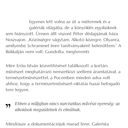
Egyenes lett volna az út a műtermek és a
galériák világába, de a könyöklés egyiküknek
sem hiányzott. Üresen állt viszont Péter dédapjának háza
Noszvajon. „Közösségre vágytam. Alkotó közegre. Olyanra,
amilyenbe Schrammel Imre tanítványaként belenőttem.” A
Bükkalján nem volt. Gondolta, megteremti.
Mire Erőss István közvetítésével találkozott a kortárs
művészet meghatározó nemzetközi szellemi áramlatával, a
természetművészettel, a Pocemben minden adva volt
ahhoz, hogy a természetművészet-oktatás hazai befogadó
tere legyen.
Ebben a műfajban nincs narcisztikus művészi nyereség: az
alkotások megszületnek és elmúlnak.
Mindössze a dokumentációjuk marad fenn. Galerista