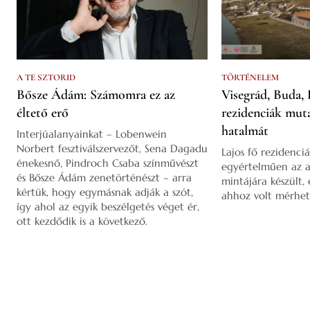
A TE SZTORID
TÖRTÉNELEM
Bősze Ádám: Számomra ez az
Visegrád, Buda, 
éltető erő
rezidenciák mut
hatalmát
Interjúalanyainkat – Lobenwein
Norbert fesztiválszervezőt, Sena Dagadu
Lajos fő rezidenciá
énekesnő, Pindroch Csaba színművészt
egyértelműen az a
és Bősze Ádám zenetörténészt – arra
mintájára készült,
kértük, hogy egymásnak adják a szót,
ahhoz volt mérhet
így ahol az egyik beszélgetés véget ér,
ott kezdődik is a következő.