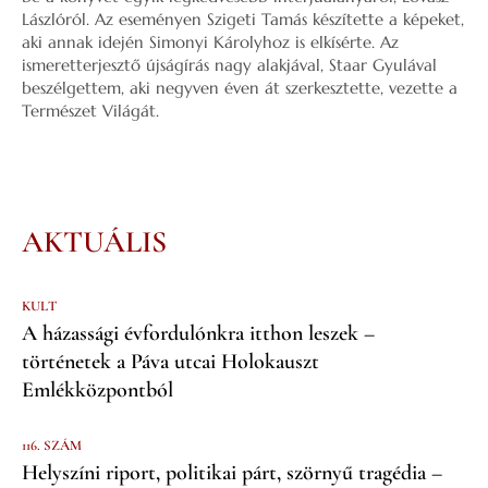
Lászlóról. Az eseményen Szigeti Tamás készítette a képeket,
aki annak idején Simonyi Károlyhoz is elkísérte. Az
ismeretterjesztő újságírás nagy alakjával, Staar Gyulával
beszélgettem, aki negyven éven át szerkesztette, vezette a
Természet Világát.
AKTUÁLIS
KULT
A házassági évfordulónkra itthon leszek –
történetek a Páva utcai Holokauszt
Emlékközpontból
116. SZÁM
Helyszíni riport, politikai párt, szörnyű tragédia –