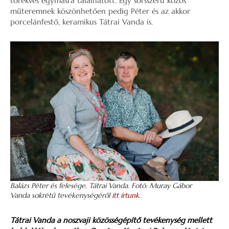
törekvés egymásra találhatott. Egy sorsszerű közös
műteremnek köszönhetően pedig Péter és az akkor
porcelánfestő, keramikus Tátrai Vanda is.
Balázs Péter és felesége, Tátrai Vanda. Fotó: Muray Gábor
Vanda sokrétű tevékenységéről
itt írtunk
.
Tátrai Vanda a noszvaji közösségépítő tevékenység mellett