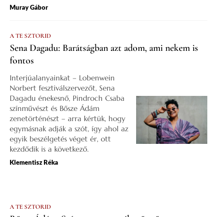
Muray Gábor
A TE SZTORID
Sena Dagadu: Barátságban azt adom, ami nekem is
fontos
Interjúalanyainkat – Lobenwein
Norbert fesztiválszervezőt, Sena
Dagadu énekesnő, Pindroch Csaba
színművészt és Bősze Ádám
zenetörténészt – arra kértük, hogy
egymásnak adják a szót, így ahol az
egyik beszélgetés véget ér, ott
kezdődik is a következő.
Klementisz Réka
A TE SZTORID