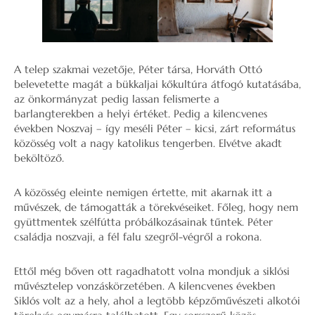
A telep szakmai vezetője, Péter társa, Horváth Ottó
belevetette magát a bükkaljai kőkultúra átfogó kutatásába,
az önkormányzat pedig lassan felismerte a
barlangterekben a helyi értéket. Pedig a kilencvenes
években Noszvaj – így meséli Péter – kicsi, zárt református
közösség volt a nagy katolikus tengerben. Elvétve akadt
beköltöző.
A közösség eleinte nemigen értette, mit akarnak itt a
művészek, de támogatták a törekvéseiket. Főleg, hogy nem
gyüttmentek szélfútta próbálkozásainak tűntek. Péter
családja noszvaji, a fél falu szegről-végről a rokona.
Ettől még bőven ott ragadhatott volna mondjuk a siklósi
művésztelep vonzáskörzetében. A kilencvenes években
Siklós volt az a hely, ahol a legtöbb képzőművészeti alkotói