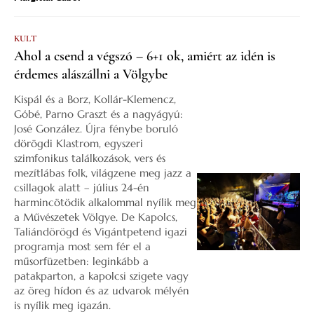
KULT
Ahol a csend a végszó – 6+1 ok, amiért az idén is
érdemes alászállni a Völgybe
Kispál és a Borz, Kollár-Klemencz,
Góbé, Parno Graszt és a nagyágyú:
José González. Újra fénybe boruló
dörögdi Klastrom, egyszeri
szimfonikus találkozások, vers és
mezítlábas folk, világzene meg jazz a
csillagok alatt – július 24-én
harmincötödik alkalommal nyílik meg
a Művészetek Völgye. De Kapolcs,
Taliándörögd és Vigántpetend igazi
programja most sem fér el a
műsorfüzetben: leginkább a
patakparton, a kapolcsi szigete vagy
az öreg hídon és az udvarok mélyén
is nyílik meg igazán.