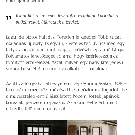
Bükkalján alakult ki.
Kihordtuk a szemetet, levertük a vakolatot, kiirtottuk a
patkányokat, átfaragtuk a tereket.
Lassú, de biztos haladás. Töretlen lelkesedés. Több tucat
családnak új esély. És egy új, kivételes tér. „Nincs még egy
hely az országban, ahol maga a művésztelep a mű tárgya.
Folyamatos lehetőséget ad arra, hogy kísérletezzünk a
fordított érzékeléssel. Azzal, milyen egy nagy kiterjedésű
szobor belsejéből elgondolva alkotni” – fogalmaz.
Az itt zajló gyakorlati egyetemi képzés indulásakor, 2010-
ben már nemzetközi művészeti szimpóziumot fogadott be
a művésztelepként újjászületett Pocem. Jöttek japánok,
koreaiak, persze európaiak is. Az álom révbe ért, majd
elkezdte felülmúlni önmagát.