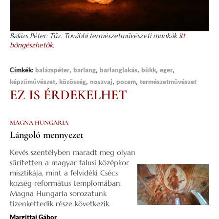
Balázs Péter: Tűz. További természetművészeti munkák
itt
böngészhetők.
,
,
,
,
,
Címkék:
balázspéter
barlang
barlanglakás
bükk
eger
,
,
,
,
képzőművészet
közösség
noszvaj
pocem
természetművészet
EZ IS ÉRDEKELHET
MAGNA HUNGARIA
Lángoló mennyezet
Kevés szentélyben maradt meg olyan
sűrítetten a magyar falusi középkor
misztikája, mint a felvidéki Csécs
község református templomában.
Magna Hungaria sorozatunk
tizenkettedik része következik.
Margittai Gábor