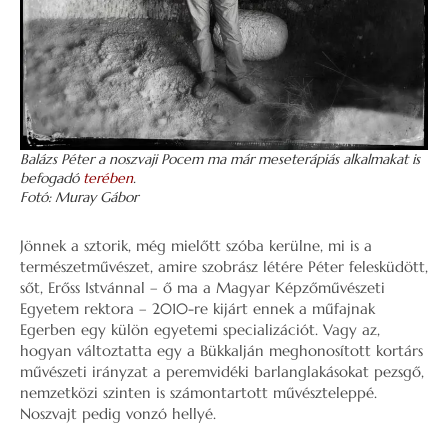
Balázs Péter a noszvaji Pocem ma már meseterápiás alkalmakat is
befogadó
terében
.
Fotó: Muray Gábor
Jönnek a sztorik, még mielőtt szóba kerülne, mi is a
természetművészet, amire szobrász létére Péter felesküdött,
sőt, Erőss Istvánnal – ő ma a Magyar Képzőművészeti
Egyetem rektora – 2010-re kijárt ennek a műfajnak
Egerben egy külön egyetemi specializációt. Vagy az,
hogyan változtatta egy a Bükkalján meghonosított kortárs
művészeti irányzat a peremvidéki barlanglakásokat pezsgő,
nemzetközi szinten is számontartott művészteleppé.
Noszvajt pedig vonzó hellyé.