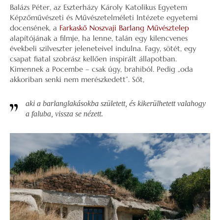
Balázs Péter, az Eszterházy Károly Katolikus Egyetem
Képzőművészeti és Művészetelméleti Intézete egyetemi
docensének, a
Farkaskő Noszvaji Barlang Művésztelep
alapítójának a filmje, ha lenne, talán egy kilencvenes
évekbeli szilveszter jeleneteivel indulna. Fagy, sötét, egy
csapat fiatal szobrász kellően inspirált állapotban.
Kimennek a Pocembe – csak úgy, brahiból. Pedig „oda
akkoriban senki nem merészkedett”. Sőt,
aki a barlanglakásokba született, és kikerülhetett valahogy
a faluba, vissza se nézett
.