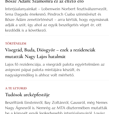
Bősze Ádám: Számomra ez az éltető erő
Interjúalanyainkat – Lobenwein Norbert fesztiválszervezőt,
Sena Dagadu énekesnő, Pindroch Csaba színművészt és
Bősze Ádám zenetörténészt – arra kértük, hogy egymásnak
adják a szót, így ahol az egyik beszélgetés véget ér, ott
kezdődik is a következő.
TÖRTÉNELEM
Visegrád, Buda, Diósgyőr – ezek a rezidenciák
mutatták Nagy Lajos hatalmát
Lajos fő rezidenciája, a visegrádi palota egyértelműen az
avignoni pápai palota mintájára készült, és
nagyságrendileg is ahhoz volt mérhető.
A TE SZTORID
Tudósok arcképfestője
Beszéltünk Einsteinről, Bay Zoltánról, Gaussról, még Nemes
Nagy Ágnesről is. Nemrég az MTA dísztermében mutatták
be a könyvét egyik legkedvesebb interjúalanyáról, Lovász