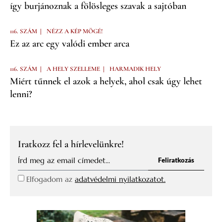
így burjánoznak a fölösleges szavak a sajtóban
|
116. SZÁM
NÉZZ A KÉP MÖGÉ!
Ez az arc egy valódi ember arca
|
|
116. SZÁM
A HELY SZELLEME
HARMADIK HELY
Miért tűnnek el azok a helyek, ahol csak úgy lehet
lenni?
Iratkozz fel a hírlevelünkre!
Feliratkozás
Elfogadom az
adatvédelmi nyilatkozatot.