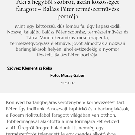
Aki a hegyből szobrot, aztán közösséget
faragott – Balázs Péter természetművész
portréja
Mint egy kéttörzsű, dús lombú fa, úgy kapaszkodik
Noszvaj talajába Balázs Péter szobrász, természetművész és
Tátrai Vanda keramikus, meseterapeuta,
természetgyógyász életműve. Jövőt álmodtak a noszvaji
barlanglakások helyén, ahol évtizedekig a nyomor
fészkelt. Balázs Péter portréja.
Szöveg:
Klementisz Réka
Fotó: Muray Gábor
2026.01.12.
Könnyed barlangbejárás verőfényben: körbevezetést tart
Péter. Így indítunk. A noszvaji kaptárkő és a barlanglakások,
a Pocem riolittufából faragott világában van otthon.
Többedmagával alakította a mai formájára két évtized
alatt. Üregről üregre haladunk. Itt nemrég egy
természetfotós telepedett le egy csendes alkotó évre,