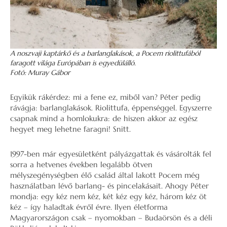
A noszvaji kaptárkő és a barlanglakások, a Pocem riolittufából
faragott világa Európában is egyedülálló.
Fotó: Muray Gábor
Egyikük rákérdez: mi a fene ez, miből van? Péter pedig
rávágja: barlanglakások. Riolittufa, éppenséggel. Egyszerre
csapnak mind a homlokukra: de hiszen akkor az egész
hegyet meg lehetne faragni! Snitt.
1997-ben már egyesületként pályázgattak és vásárolták fel
sorra a hetvenes években legalább ötven
mélyszegénységben élő család által lakott Pocem még
használatban lévő barlang- és pincelakásait. Ahogy Péter
mondja: egy kéz nem kéz, két kéz egy kéz, három kéz öt
kéz – így haladtak évről évre. Ilyen életforma
Magyarországon csak – nyomokban – Budaörsön és a déli